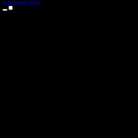
Experimente Grátis
Produtos
Texto para Fala
Apps para iPhone e iPad
App para Android
Extensão para Chrome
Extensão para Edge
App Web
App para Mac
App para Windows
Gerador de Voz com IA
Dublagem de Voz
Dublagem