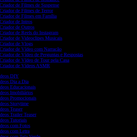
Criador de Filmes de Suspense
Criador de Filmes de Terror
Criador de Filmes em Família
Criador de Intros
Criador de Outros
Criador de Reels do Instagram
Criador de Videoclipes Musicais
Criador de Vlogs
Criador de Vídeo com Narração
Criador de Vídeo de Perguntas e Respostas
Criador de Vídeo de Tour pela Casa
Criador de Vídeos ASMR
Vídeos DIY
ídeos Dia a Dia
ídeos Educacionais
ídeos Imobiliários
Vídeos Promocionais
ídeos Storytime
ídeos Teaser
ídeos Trailer Teaser
ídeos Tutoriais
Vídeos com Fotos
Vídeos com Letra
Vídeos com Tela Verde