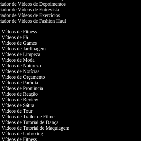
iador de Vídeos de Depoimentos
iador de Vídeos de Entrevista
iador de Vídeos de Exercícios
iador de Vídeos de Fashion Haul
e Vídeos de Fitness
de Vídeos de Fã
de Vídeos de Games
de Vídeos de Jardinagem
de Vídeos de Limpeza
de Vídeos de Moda
de Vídeos de Natureza
de Vídeos de Notícias
de Vídeos de Orçamento
de Vídeos de Paródia
de Vídeos de Pronúncia
de Vídeos de Reação
de Vídeos de Review
e Vídeos de Sátira
de Vídeos de Tour
e Vídeos de Trailer de Filme
de Vídeos de Tutorial de Dança
de Vídeos de Tutorial de Maquiagem
de Vídeos de Unboxing
e Vídeos de Fitness