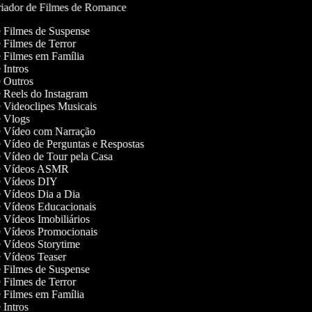
iador de Filmes de Romance
de Filmes de Suspense
e Filmes de Terror
de Filmes em Família
e Intros
de Outros
de Reels do Instagram
de Videoclipes Musicais
de Vlogs
de Vídeo com Narração
de Vídeo de Perguntas e Respostas
de Vídeo de Tour pela Casa
 de Vídeos ASMR
de Vídeos DIY
de Vídeos Dia a Dia
de Vídeos Educacionais
e Vídeos Imobiliários
de Vídeos Promocionais
de Vídeos Storytime
de Vídeos Teaser
de Filmes de Suspense
e Filmes de Terror
de Filmes em Família
e Intros