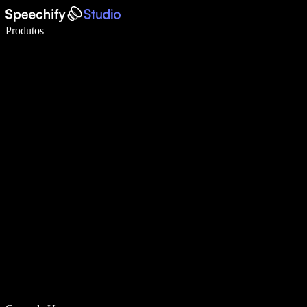
Escreva 5× mais rápido com digitação por voz
Produtos
Saiba mais