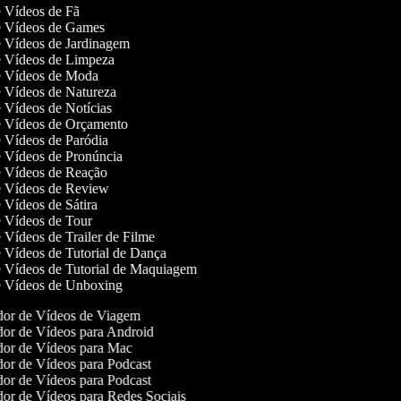
de Vídeos de Fã
de Vídeos de Games
de Vídeos de Jardinagem
de Vídeos de Limpeza
de Vídeos de Moda
de Vídeos de Natureza
de Vídeos de Notícias
de Vídeos de Orçamento
de Vídeos de Paródia
de Vídeos de Pronúncia
de Vídeos de Reação
de Vídeos de Review
e Vídeos de Sátira
de Vídeos de Tour
e Vídeos de Trailer de Filme
de Vídeos de Tutorial de Dança
de Vídeos de Tutorial de Maquiagem
de Vídeos de Unboxing
or de Vídeos de Viagem
or de Vídeos para Android
or de Vídeos para Mac
or de Vídeos para Podcast
or de Vídeos para Podcast
or de Vídeos para Redes Sociais