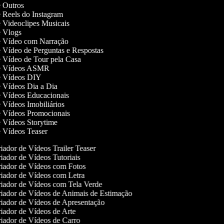
de Outros
de Reels do Instagram
de Videoclipes Musicais
de Vlogs
de Vídeo com Narração
de Vídeo de Perguntas e Respostas
de Vídeo de Tour pela Casa
 de Vídeos ASMR
de Vídeos DIY
de Vídeos Dia a Dia
de Vídeos Educacionais
e Vídeos Imobiliários
de Vídeos Promocionais
de Vídeos Storytime
de Vídeos Teaser
iador de Vídeos Trailer Teaser
iador de Vídeos Tutoriais
iador de Vídeos com Fotos
iador de Vídeos com Letra
iador de Vídeos com Tela Verde
iador de Vídeos de Animais de Estimação
iador de Vídeos de Apresentação
iador de Vídeos de Arte
iador de Vídeos de Carro