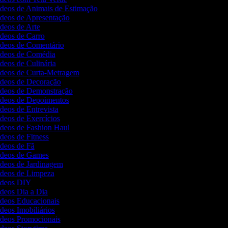
Vídeos de Animais de Estimação
ídeos de Apresentação
ídeos de Arte
ídeos de Carro
Vídeos de Comentário
Vídeos de Comédia
ídeos de Culinária
Vídeos de Curta-Metragem
Vídeos de Decoração
Vídeos de Demonstração
Vídeos de Depoimentos
ídeos de Entrevista
ídeos de Exercícios
ídeos de Fashion Haul
ídeos de Fitness
ídeos de Fã
Vídeos de Games
Vídeos de Jardinagem
Vídeos de Limpeza
Vídeos DIY
ídeos Dia a Dia
ídeos Educacionais
ídeos Imobiliários
Vídeos Promocionais