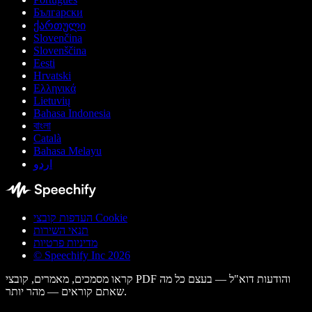
Български
ქართული
Slovenčina
Slovenščina
Eesti
Hrvatski
Ελληνικά
Lietuvių
Bahasa Indonesia
বাংলা
Català
Bahasa Melayu
اردو
העדפות קובצי Cookie
תנאי השירות
מדיניות פרטיות
© Speechify Inc 2026
קראו מסמכים, מאמרים, קובצי PDF והודעות דוא"ל — בעצם כל מה
שאתם קוראים — מהר יותר.