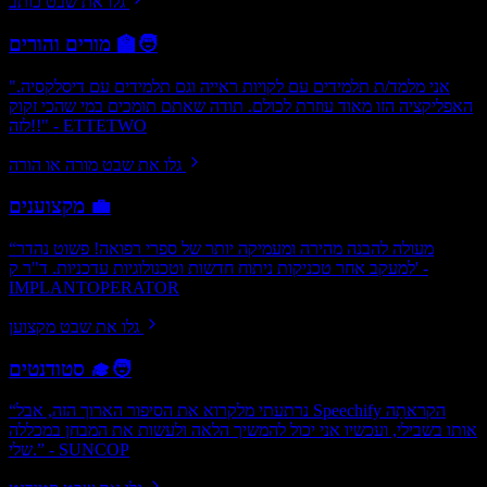
גלו את שבט כותב
מורים והורים 🧑‍🏫
"אני מלמד/ת תלמידים עם לקויות ראייה וגם תלמידים עם דיסלקסיה.
האפליקציה הזו מאוד עוזרת לכולם. תודה שאתם תומכים במי שהכי זקוק
לזה!!" - ETTETWO
גלו את שבט מורה או הורה
מקצוענים 💼
“מעולה להבנה מהירה ומעמיקה יותר של ספרי רפואה! פשוט נהדר
למעקב אחר טכניקות ניתוח חדשות וטכנולוגיות עדכניות. ד"ר ק' -
IMPLANTOPERATOR
גלו את שבט מקצוען
סטודנטים 🧑‍🎓
“נרתעתי מלקרוא את הסיפור הארוך הזה, אבל Speechify הקראתַה
אותו בשבילי, ועכשיו אני יכול להמשיך הלאה ולעשות את המבחן במכללה
שלי.” - SUNCOP