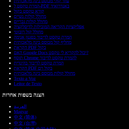
עוזר קולי מבוסס בינה מלאכותית
המרת טקסט ל-PDF באנדרואיד
קורא טקסט בקול
מחולל קולות נשיים
מחולל קולות גבריים
אפליקציות הקריאה המובילות לדיסלקציה
מחולל קול רובוטי
המרת טקסט לדיבור בסגנון אנימה
מחליף קול מבוסס בינה מלאכותית
הקראת PDF בקול
האם Google Docs יכול להקריא לי טקסט?
תוסף Chrome להמרת טקסט לדיבור
המרת טקסט לדיבור בהינדית
הקראת PDF בקול רם
מחולל קולות מבוסס בינה מלאכותית
Texto a Voz
Leitor de Texto
הצגה בשפות אחרות
العربية
Magyar
中文 (简体)
中文 (台灣)