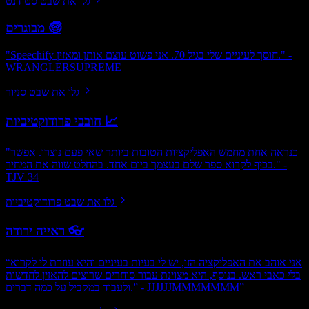
גלו את שבט סטודנט
מבוגרים 🧓
"Speechify חוסך לעיניים שלי בגיל 70. אני פשוט עוצם אותן ומאזין." -
WRANGLERSUPREME
גלו את שבט סניור
חובבי פרודוקטיביות 📈
"כנראה אחת מחמש האפליקציות הטובות ביותר שאי פעם נוצרו. אפשר
בכיף לקרוא ספר שלם בעצמך ביום אחד. בהחלט שווה את המחיר." -
TJV 34
גלו את שבט פרודוקטיביות
ראייה ירודה 👓
“אני אוהב את האפליקציה הזו, יש לי בעיות בעיניים והיא עוזרת לי לקרוא
בלי כאבי ראש. בנוסף, היא מצוינת עבור סוחרים שרוצים להאזין לחדשות
ולעבוד במקביל על כמה דברים.” - JJJJJJMMMMMMM”