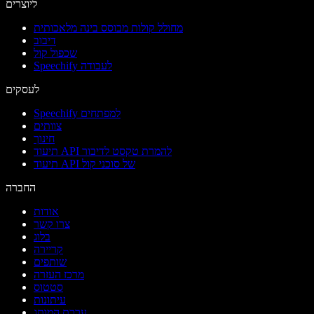
ליוצרים
מחולל קולות מבוסס בינה מלאכותית
דיבוב
שכפול קול
Speechify לעבודה
לעסקים
Speechify למפתחים
צוותים
חינוך
תיעוד API להמרת טקסט לדיבור
תיעוד API של סוכני קול
החברה
אודות
צרו קשר
בלוג
קריירה
שותפים
מרכז העזרה
סטטוס
עיתונות
ערכת המותג