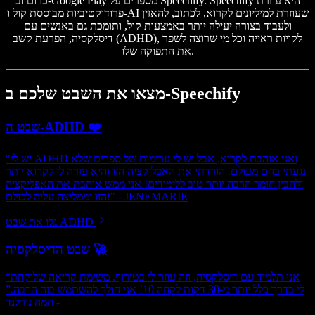
כרום וב-Google Play מספרים על Speechify. Speechify היא עוזרת
פרודוקטיביות מבוססת קול ו-AI שעוזרת למיליונים לקרוא, לכתוב, להאזין
ולעבוד בצורה יעילה יותר באמצעות קול, ותומכת גם באנשים עם
דיסלקסיה, הפרעת קשב (ADHD), לקויות ראייה וכל מי שרוצה לשפר
את התפוקה שלו.
מצאו את השבט שלכם ב-Speechify
שבט ה-ADHD ❤️
"יש לי ADHD ואני אוהבת לקרוא, אבל יש לי ערימות של ספרים שלא
נגעתי בהם מעולם. הורדתי את האפליקציה הזו והיא עזרה לי לקרוא יותר
ולהבין חומר הרבה יותר טוב ללימודים! אני ממש אוהבת את האפליקציה
הזו וממליצה עליה לכולם!" - JENEMARIE
גלו את שבט ADHD
שבט הדיסלקסיה 🚀
“אני תלמיד עם דיסלקסיה, וזה עוזר לי בטירוף. משימת קריאה שלוקחת
לי בדרך כלל יותר מ-30 דקות לקחה 10! אני הולך להשתמש בזה הרבה.”
- חמה נורלנד