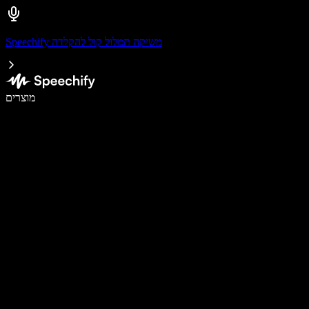
Speechify משיקה תמלול קול להקלדה
לכתוב פי 5 מהר יותר עם הכתבה קולית
מוצרים
למידע נוסף