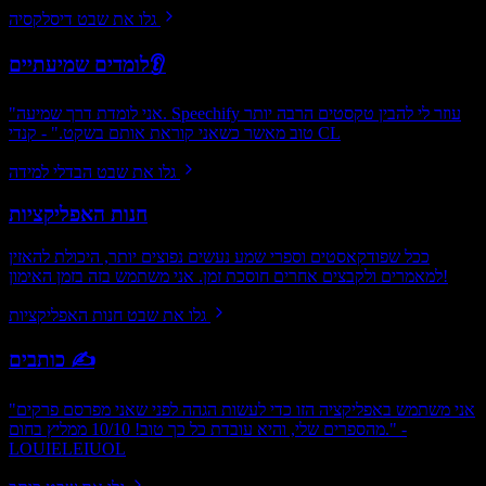
גלו את שבט דיסלקסיה
לומדים שמיעתיים👂
"אני לומדת דרך שמיעה. Speechify עוזר לי להבין טקסטים הרבה יותר
טוב מאשר כשאני קוראת אותם בשקט." - קנדי CL
גלו את שבט הבדלי למידה
חנות האפליקציות
ככל שפודקאסטים וספרי שמע נעשים נפוצים יותר, היכולת להאזין
למאמרים ולקבצים אחרים חוסכת זמן. אני משתמש בזה בזמן האימון!
גלו את שבט חנות האפליקציות
כותבים ✍️
"אני משתמש באפליקציה הזו כדי לעשות הגהה לפני שאני מפרסם פרקים
מהספרים שלי, והיא עובדת כל כך טוב! 10/10 ממליץ בחום." -
LOUIELEIUOL