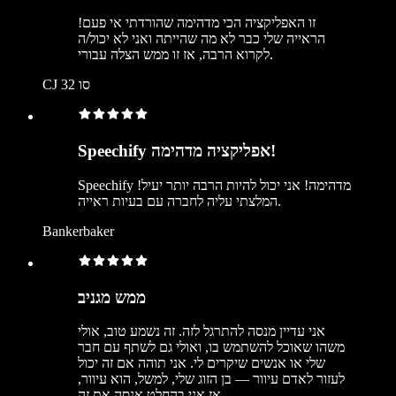
זו האפליקציה הכי מדהימה שהורדתי אי פעם!
הראייה שלי כבר לא מה שהייתה ואני לא יכול/ה
לקרוא הרבה, אז זו ממש הצלה עבורי.
CJ סו 32
Speechify אפליקציה מדהימה!
Speechify מדהימה! אני יכול להיות הרבה יותר יעיל!
המלצתי עליה לחברה עם בעיות ראייה.
Bankerbaker
ממש מגניב
אני עדיין מנסה להתרגל לזה. זה נשמע טוב, אולי
משהו שאוכל להשתמש בו, ואולי גם לשתף עם חבר
שלי או אנשים שיקרים לי. אני תוהה אם זה יכול
לעזור לאדם עיוור — בן הזוג שלי, למשל, הוא עיוור,
אז אני בהחלט אנסה את זה