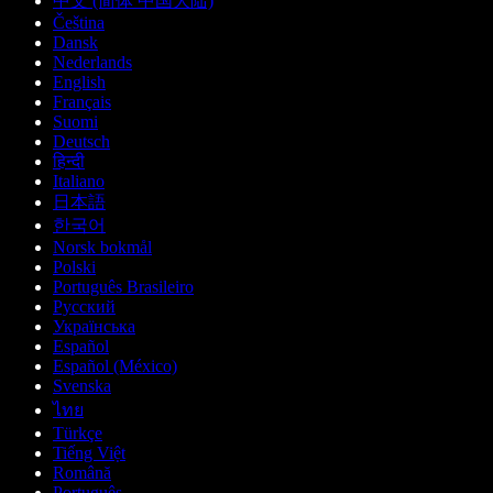
中文 (简体 中国大陆)
Čeština
Dansk
Nederlands
English
Français
Suomi
Deutsch
हिन्दी
Italiano
日本語
한국어
Norsk bokmål
Polski
Português Brasileiro
Русский
Українська
Español
Español (México)
Svenska
ไทย
Türkçe
Tiếng Việt
Română
Português