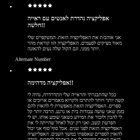
אפליקציה נהדרת לאנשים עם ראייה
חלשה!!
אני אוהב/ת את האפליקציה הזאת. המשקפיים שלי
מאוד מציקים לפעמים. האפליקציה הזו קוראת מהר
יותר ממני, וגם הקול שלה נעים להאזנה.
Alternate Number
אפליקציה מדהימה!!
ככל שהתבגרתי והראייה שלי התדרדרה, נהיה לי
קשה יותר ויותר להתרכז ולקרוא מאמרים ארוכים או
ספרים. האפליקציה הזאת מאפשרת לי להאזין להם
בזמן שאני עושה עבודות בית או נרגע. הרבה יותר קל
לי להבין ולזכור את המידע כשאני שומע אותו. יש לי
הפרעת קשב, ואני רק יכול לאחל שהייתה לי את
האפליקציה הזאת לפני שנים. אבל סוף־סוף אני יכול
להאזין לספרים שאספתי במשך השנים. האפליקציה
הזאת באמת החזירה לי את האהבה לספרים. תודה