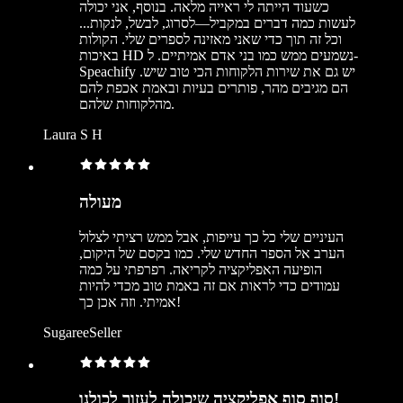
כשעוד הייתה לי ראייה מלאה. בנוסף, אני יכולה
לעשות כמה דברים במקביל—לסרוג, לבשל, לנקות...
וכל זה תוך כדי שאני מאזינה לספרים שלי. הקולות
באיכות HD נשמעים ממש כמו בני אדם אמיתיים. ל-
Speachify יש גם את שירות הלקוחות הכי טוב שיש.
הם מגיבים מהר, פותרים בעיות ובאמת אכפת להם
מהלקוחות שלהם.
Laura S H
מעולה
העיניים שלי כל כך עייפות, אבל ממש רציתי לצלול
הערב אל הספר החדש שלי. כמו בקסם של היקום,
הופיעה האפליקציה לקריאה. רפרפתי על כמה
עמודים כדי לראות אם זה באמת טוב מכדי להיות
אמיתי. וזה אכן כך!
SugareeSeller
סוף סוף אפליקציה שיכולה לעזור לכולנו!