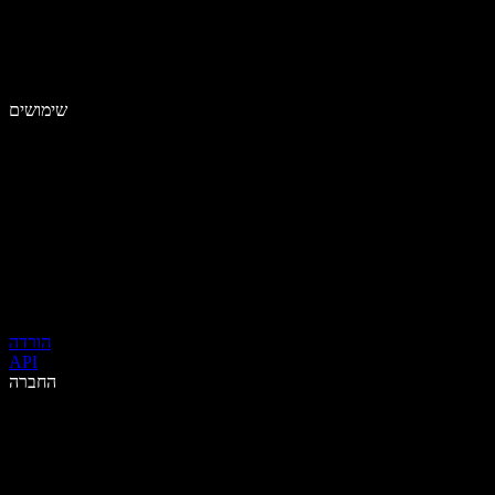
שימושים
הורדה
API
החברה