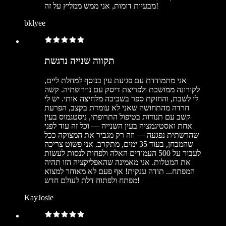
מבעיות דומות, אני ממש ממליץ על זה!
bklyee
תקווה שנייה נרגשת
אני מתמודדת עם פגיעת עין בנוסף למחלת ליים,
לקורונה ממושכת ולפריצת דיסק עם נוירופתיה. קשה
לי לשבת, והחזקת ספר בשכיבה מלחיצה אותי. יש לי
חרדה מהתחושה שאני לא עומדת בקצב, הפרעת
קשב עם תנודות בטיפול התרופתי, ניסטגמוס בעין
אחת ואסטיגמציה בעין השנייה — וכל זה עוד לפני
שהרשתית נפגעה — וזה רק מגביר את המצוקה ככל
שהמבחן, בעוד 35 ימים, מתקרב. אני פשוט צריכה
לעבור על 500 העמודים האלה ולפחות לנסות לעשות
את המטלות. אני מאמינה שהאפליקציה הזו תהיה
המפתח... תודה ענקית! אף פעם לא מאוחר למצוא
מפתח ולפתוח דלת לעולם חדש!
KayJosie