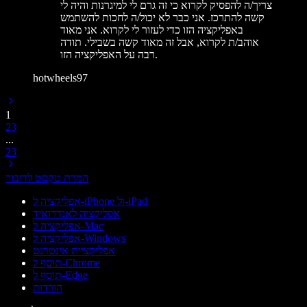
צריך/ה להפסיק לקרוא כי זה גרם לי למיגרנות והיה לי
קשה להתרכז. אני כבר לא יכול/ה לחכות להשתמש
באפליקציה הזו כדי לעזור לי לקרוא. אני מאוד
אוהב/ת לקרוא, אבל זה מאוד קשה בשבילי. תודה
רבה על האפליקציה הזו.
hotwheels97
1
2
3
...
23
המרת טקסט לדיבור
אפליקציה ל-iPhone ול-iPad
אפליקציה לאנדרואיד
אפליקציה ל-Mac
אפליקציה ל-Windows
אפליקציית אינטרנט
תוסף ל-Chrome
תוסף ל-Edge
הורדות