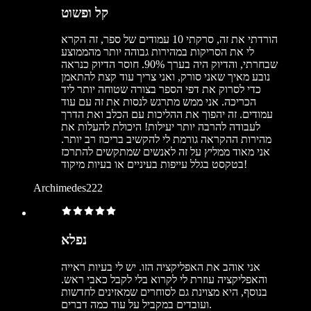
קל ופשוט
הורדתי את זה, סרקתי 10 עמודים של ספר, זה הקרא
לי את הסריקות במהירות גבוהה יותר מהממוצע
שבחרתי, והדיוק היה בערך 90%. חוסר הדיוק כנראה
נובע מאיך שאני סורק, ואני צריך עוד קצת להתאמן
כדי לסרוק את דפי הספר בצורה שטוחה יותר ליד
הכריכה. אני ממש מתרגש לנסות את זה עם עוד
עמודים. זה יהפוך את ההליכות עם הכלב ואת הדרך
לעבודה להרבה יותר יעילות! היכולת להעלות את
מהירות ההקראה גורמת לי להקשיב בריכוז רב יותר.
אני מאוד ממליץ על זה לאנשים שמתקשים להתרכז
בטקסט בגלל עייפות בעיניים או בעיות מיקוד!
Archimedes222
נפלא
אני אוהב את האפליקציה הזו. יש לי בעיות ראייה
והאפליקציה עוזרת לי לקרוא בלי לקבל כאבי ראש.
בנוסף, היא מצוינת גם לסוחרים שמאזינים לחדשות
ועובדים במקביל על עוד כמה דברים.