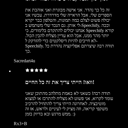
זה כל כך נהדר. אני אישה מבוגרת ואני אוהבת את
הספרים שלי, אבל הראייה שלי מדרדרת. עכשיו אני
יכולה פשוט לצלם כמה תמונות, והטלפון כבר יקרא
לי אותן. גם הנכד שלי משתמש ב-Speechify, וככה
אנחנו יכולים להתקדם בלימודים, כי Speechify קורא
יותר מהר ממנו, אבל הוא עדיין מצליח להבין הכול.
לא חייבים להיות דיסלקטים כדי להזדקק ל-
Speechify. תודה רבה שיצרתם אפליקציה נהדרת כל
כך.
Sacredart4u
וואו! הייתי צריך את זה כל החיים!
תודה רבה! כשאני לא באמת מתלהב מהתוכן שאני
עומד לקרוא, אני פשוט לא מצליח להתרכז או למצוא
מוטיבציה. לאחרונה הייתי צריך להתחיל להרכיב
משקפי קריאה, וזה מציק לי לעיניים ולראש, אז זה
ממש מרגש ובא בדיוק בזמן. :)
Rx3+B