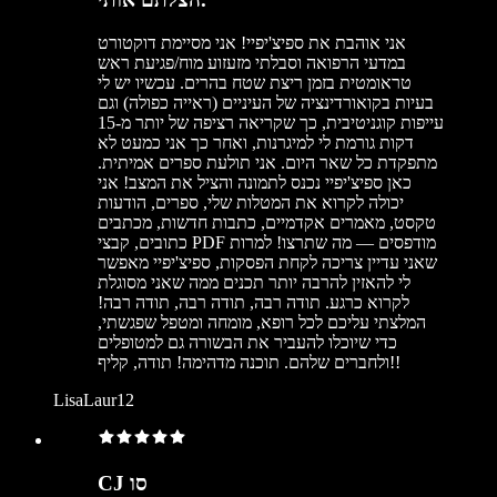
אני אוהבת את ספיצ'יפיי! אני מסיימת דוקטורט
במדעי הרפואה וסבלתי מזעזוע מוח/פגיעת ראש
טראומטית בזמן ריצת שטח בהרים. עכשיו יש לי
בעיות בקואורדינציה של העיניים (ראייה כפולה) וגם
עייפות קוגניטיבית, כך שקריאה רציפה של יותר מ-15
דקות גורמת לי למיגרנות, ואחר כך אני כמעט לא
מתפקדת כל שאר היום. אני תולעת ספרים אמיתית.
כאן ספיצ'יפיי נכנס לתמונה והציל את המצב! אני
יכולה לקרוא את המטלות שלי, ספרים, הודעות
טקסט, מאמרים אקדמיים, כתבות חדשות, מכתבים
כתובים, קבצי PDF מודפסים — מה שתרצו! למרות
שאני עדיין צריכה לקחת הפסקות, ספיצ'יפיי מאפשר
לי להאזין להרבה יותר תכנים ממה שאני מסוגלת
לקרוא כרגע. תודה רבה, תודה רבה, תודה רבה!
המלצתי עליכם לכל רופא, מומחה ומטפל שפגשתי,
כדי שיוכלו להעביר את הבשורה גם למטופלים
ולחברים שלהם. תוכנה מדהימה! תודה, קליף!!
LisaLaur12
CJ סו