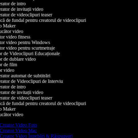
ator de intro
tor de invitații video
ator de videoclipuri teaser
ă de fundal pentru creatorul de videoclipuri
 Maker
cător video
r video fitness
or video pentru Windows
or video pentru scurtmetraje
r de Videoclipuri Educaționale
r de dublare video
 de film
r video
ator automat de subtitrări
ator de Videoclipuri de Interviu
ator de intro
tor de invitații video
ator de videoclipuri teaser
ă de fundal pentru creatorul de videoclipuri
 Maker
cător video
Creator Video Foto
Creator Video Mac
Creator Video Întrebări & Răspunsuri