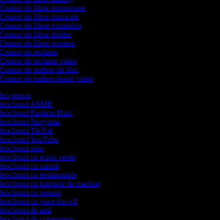
Creator de filme misterioase
Creator de filme muzicale
Creator de filme romantice
Creator de filme thriller
Creator de filme western
Creator de reclame
Creator de reclame video
Creator de trailere de film
Creator de trailere teaser video
video promo
videoclipuri ASMR
ideoclipuri Fashion Haul
ideoclipuri Storytime
ideoclipuri TikTok
ideoclipuri YouTube
ideoclipuri auto
ideoclipuri cu ecran verde
ideoclipuri cu natură
ideoclipuri cu testimoniale
deoclipuri cu tutoriale de machiaj
deoclipuri cu versuri
ideoclipuri cu voce din off
deoclipuri de artă
ideoclipuri de comentariu