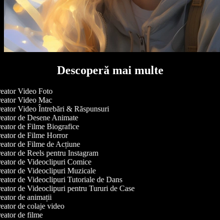
Descoperă mai multe
eator Video Foto
eator Video Mac
eator Video Întrebări & Răspunsuri
eator de Desene Animate
ator de Filme Biografice
eator de Filme Horror
eator de Filme de Acțiune
ator de Reels pentru Instagram
eator de Videoclipuri Comice
eator de Videoclipuri Muzicale
ator de Videoclipuri Tutoriale de Dans
ator de Videoclipuri pentru Tururi de Case
ator de animații
ator de colaje video
ator de filme