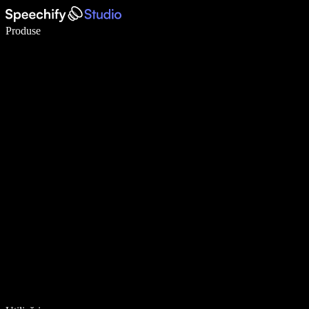
Scrie de 5× mai repede cu dictarea vocală
Produse
Află mai multe