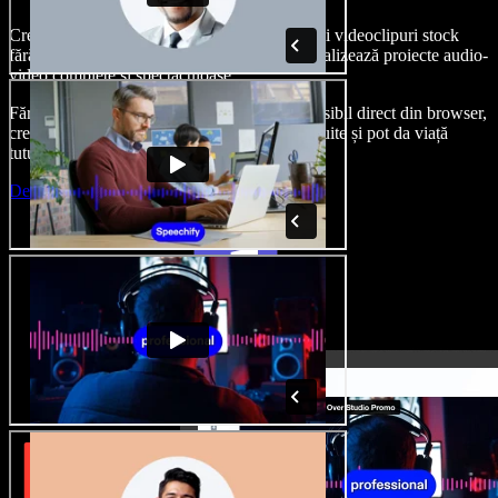
Creează voci din off, adaugă imagini, audio și videoclipuri stock
fără drepturi de autor, clonează-ți vocea și finalizează proiecte audio-
video complete și spectaculoase.
Fără curba clasică de învățare și cu totul accesibil direct din browser,
creatorii de conținut pot depăși limitele obișnuite și pot da viață
tuturor ideilor lor creative.
Deschide Studio