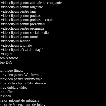
de videoclipuri pentru animale de companie
e videoclipuri pentru bugetare
e videoclipuri pentru fani
e videoclipuri pentru podcast
e videoclipuri pentru podcast – copie
e videoclipuri pentru prezentări
e videoclipuri pentru pronunție
e videoclipuri pentru social media
e videoclipuri pentru tururi
e videoclipuri satirice
e videoclipuri tutoriale
e videoclipuri „O zi din viață”
e vloguri
video Android
video DIY
r video fitness
or video pentru Windows
or video pentru scurtmetraje
r de Videoclipuri Educaționale
r de dublare video
 de film
r video
ator automat de subtitrări
ator de Videoclipuri de Interviu