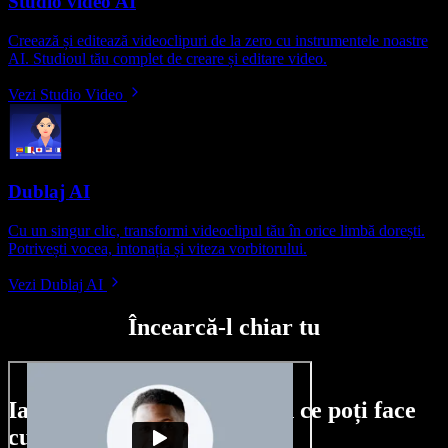
Studio video AI
Creează și editează videoclipuri de la zero cu instrumentele noastre
AI. Studioul tău complet de creare și editare video.
Vezi Studio Video
Dublaj AI
Cu un singur clic, transformi videoclipul tău în orice limbă dorești.
Potrivești vocea, intonația și viteza vorbitorului.
Vezi Dublaj AI
Încearcă-l chiar tu
Iată doar o mică mostră din ce poți face
cu Speechify Studio.