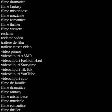
e filme dramatice
e filme fantasy
e filme misterioase
de filme muzicale
de filme romantice
e filme thriller
de filme western
de reclame
de reclame video
e trailere de film
e trailere teaser video
de video promo
de videoclipuri ASMR
de videoclipuri Fashion Haul
e videoclipuri Storytime
de videoclipuri TikTok
de videoclipuri YouTube
e videoclipuri auto
e filme de familie
e filme dramatice
e filme fantasy
e filme misterioase
de filme muzicale
de filme romantice
e filme thriller