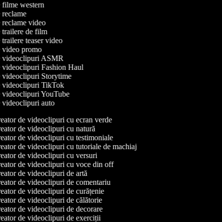
de filme western
de reclame
de reclame video
e trailere de film
e trailere teaser video
de video promo
de videoclipuri ASMR
de videoclipuri Fashion Haul
e videoclipuri Storytime
de videoclipuri TikTok
de videoclipuri YouTube
e videoclipuri auto
ator de videoclipuri cu ecran verde
ator de videoclipuri cu natură
ator de videoclipuri cu testimoniale
ator de videoclipuri cu tutoriale de machiaj
ator de videoclipuri cu versuri
ator de videoclipuri cu voce din off
ator de videoclipuri de artă
ator de videoclipuri de comentariu
ator de videoclipuri de curățenie
ator de videoclipuri de călătorie
ator de videoclipuri de decorare
ator de videoclipuri de exerciții