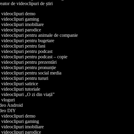
ator de videoclipuri de știri
de videoclipuri demo
de videoclipuri gaming
e videoclipuri imobiliare
e videoclipuri parodice
de videoclipuri pentru animale de companie
e videoclipuri pentru bugetare
e videoclipuri pentru fani
e videoclipuri pentru podcast
e videoclipuri pentru podcast – copie
e videoclipuri pentru prezentări
e videoclipuri pentru pronunție
e videoclipuri pentru social media
e videoclipuri pentru tururi
e videoclipuri satirice
e videoclipuri tutoriale
e videoclipuri „O zi din viață”
e vloguri
video Android
video DIY
de videoclipuri demo
de videoclipuri gaming
e videoclipuri imobiliare
e videoclipuri parodice