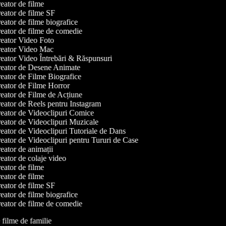
ator de filme
ator de filme SF
ator de filme biografice
eator de filme de comedie
eator Video Foto
eator Video Mac
eator Video Întrebări & Răspunsuri
eator de Desene Animate
ator de Filme Biografice
eator de Filme Horror
eator de Filme de Acțiune
ator de Reels pentru Instagram
eator de Videoclipuri Comice
eator de Videoclipuri Muzicale
ator de Videoclipuri Tutoriale de Dans
ator de Videoclipuri pentru Tururi de Case
ator de animații
ator de colaje video
ator de filme
ator de filme
ator de filme SF
ator de filme biografice
eator de filme de comedie
e filme de familie