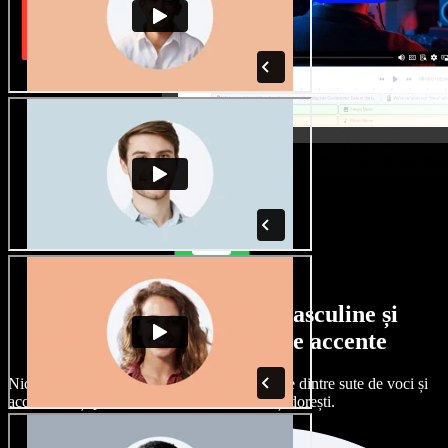
Selecție largă de voci masculine și
feminine, cu tot felul de accente
Niciun proiect nu trebuie să sune la fel. Alege dintre sute de voci și
accente AI și personalizează-le exact cum îți dorești.