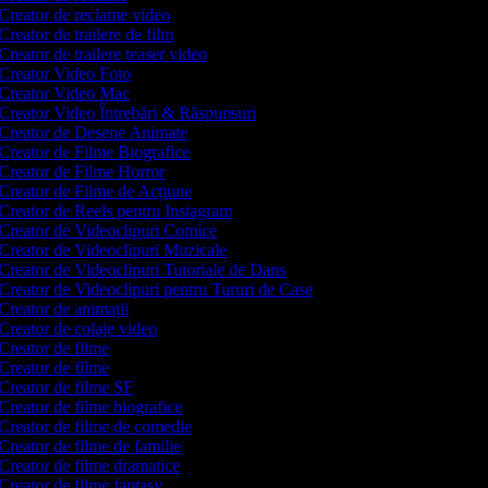
Creator de reclame video
Creator de trailere de film
Creator de trailere teaser video
Creator Video Foto
Creator Video Mac
Creator Video Întrebări & Răspunsuri
Creator de Desene Animate
Creator de Filme Biografice
Creator de Filme Horror
Creator de Filme de Acțiune
Creator de Reels pentru Instagram
Creator de Videoclipuri Comice
Creator de Videoclipuri Muzicale
Creator de Videoclipuri Tutoriale de Dans
Creator de Videoclipuri pentru Tururi de Case
Creator de animații
Creator de colaje video
Creator de filme
Creator de filme
Creator de filme SF
Creator de filme biografice
Creator de filme de comedie
Creator de filme de familie
Creator de filme dramatice
Creator de filme fantasy