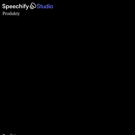
Píšte 5× rýchlejšie pomocou hlasového diktovania
Produkty
Zistiť viac