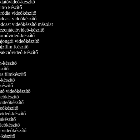
tatóvideó‑készítő
tro készítő
ródia videókészítő
dcast videókészítő
dcast videókészítő másolat
ezentációvideó-készítő
omóvideó-készítő
jongói videókészítő
jzfilm Készítő
akcióvideó-készítő
lm-készítő
szítő
us filmkészítő
m‑készítő
lmkészítő
ató videókészítő
ideókészítő
 videókészítő
ideókészítő
tvideó-készítő
ilmkészítő
ideókészítő
tó videókészítő
ó-készítő