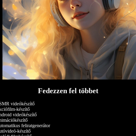
Fedezzen fel többet
MR videókészítő
ciófilm-készítő
droid videókészítő
imációkészítő
omatikus feliratgenerátor
tóvideó-készítő