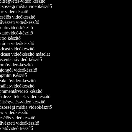
ltségvetés-videó készítő
zösségi média videókészítő
c videókészítő
sélős videókészítő
vészeti videókészítő
tatóvideó-készítő
tatóvideó‑készítő
tro készítő
ródia videókészítő
dcast videókészítő
dcast videókészítő másolat
ezentációvideó-készítő
omóvideó-készítő
jongói videókészítő
jzfilm Készítő
akcióvideó-készítő
állat-videókészítő
mmentárvideó-készítő
rdezz–felelek videókészítő
ltségvetés-videó készítő
zösségi média videókészítő
c videókészítő
sélős videókészítő
vészeti videókészítő
tatóvideó-készítő