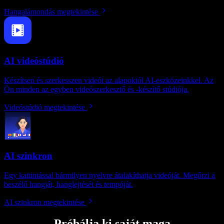
Hangalámondás megtekintése
AI videóstúdió
Készítsen és szerkesszen videót az alapoktól AI-eszközeinkkel. Az
Ön minden az egyben videószerkesztő és -készítő stúdiója.
Videóstúdió megtekintése
AI szinkron
Egy kattintással bármilyen nyelvre átalakíthatja videóját. Megőrzi a
beszélő hangját, hanglejtését és tempóját.
AI szinkron megtekintése
Próbálja ki saját maga