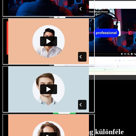
Rengeteg férfi és női hang különféle