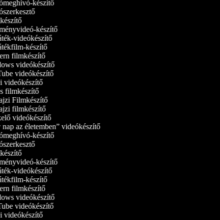
meghívó-készítő
szerkesztő
észítő
ényvideó-készítő
ték-videókészítő
tékfilm-készítő
rn filmkészítő
ws videókészítő
be videókészítő
 videókészítő
 filmkészítő
jzi Filmkészítő
jzi filmkészítő
elő videókészítő
nap az életemben” videókészítő
meghívó-készítő
szerkesztő
észítő
ényvideó-készítő
ték-videókészítő
tékfilm-készítő
rn filmkészítő
ws videókészítő
be videókészítő
 videókészítő