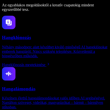
Az egyablakos megoldásoktól a kreatív csapatokig mindent
egyszerűbbé tesz.
Hangklónozás
Néhány másodperc alatt készíthet kiváló minőségű AI hangklónokat
emberek hangjáról. Nincs szükség telepítésre. Közvetlenül a
böngészőben működik.
Hangklónozás megtekintése
Hangalámondás
Készítsen élethű hangalámondásokat valós időben AI segítségével.
Narráljon szöveget, videókat, magyarázókat – bármit – bármilyen
stílusban.