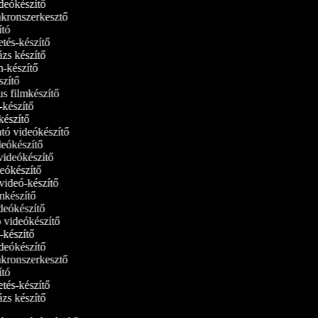
videókészítő
inkronszerkesztő
dító
detés-készítő
lázs készítő
lm-készítő
szítő
us filmkészítő
m‑készítő
lmkészítő
ató videókészítő
ideókészítő
 videókészítő
ideókészítő
tvideó-készítő
ilmkészítő
ideókészítő
tó videókészítő
ó-készítő
videókészítő
inkronszerkesztő
dító
detés-készítő
lázs készítő