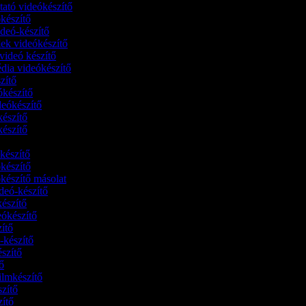
utató videókészítő
eókészítő
deó-készítő
lek videókészítő
-videó készítő
édia videókészítő
szítő
ókészítő
deókészítő
készítő
készítő
ő
ókészítő
ókészítő
ókészítő másolat
ideó-készítő
készítő
eókészítő
zítő
ó-készítő
készítő
tő
filmkészítő
szítő
szítő