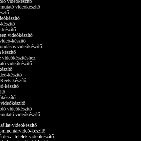
oló videókészítő
bemutató videókészítő
kesztő
ideókészítő
ó-készítő
ó-készítő
reen videókészítő
tvideó-készítő
ondásos videókészítő
m készítő
ne videókészítéshez
ató videókészítő
-készítő
ideó-készítő
m Reels készítő
deó-készítő
zítő
eókészítő
i videókészítő
oló videókészítő
bemutató videókészítő
állat-videókészítő
mmentárvideó-készítő
rdezz–felelek videókészítő