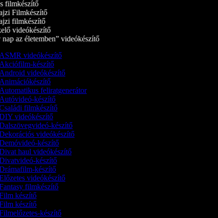
 filmkészítő
jzi Filmkészítő
jzi filmkészítő
elő videókészítő
nap az életemben” videókészítő
ASMR videókészítő
Akciófilm-készítő
Android videókészítő
Animációkészítő
Automatikus feliratgenerátor
Autóvideó-készítő
Családi filmkészítő
DIY videókészítő
Dalszövegvideó-készítő
Dekorációs videókészítő
Demóvideó‑készítő
Divat haul videókészítő
Divatvideó-készítő
Drámafilm-készítő
Előzetes videókészítő
Fantasy filmkészítő
Film készítő
Film készítő
Filmelőzetes-készítő