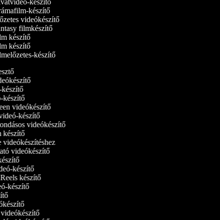
vatvideó-készítő
ámafilm-készítő
őzetes videókészítő
tasy filmkészítő
m készítő
m készítő
melőzetes-készítő
kesztő
ideókészítő
ó-készítő
ó-készítő
reen videókészítő
tvideó-készítő
ondásos videókészítő
m készítő
ne videókészítéshez
ató videókészítő
-készítő
ideó-készítő
m Reels készítő
deó-készítő
zítő
eókészítő
i videókészítő