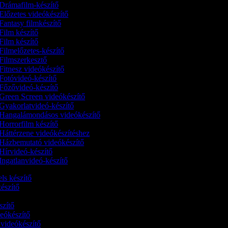
Drámafilm-készítő
Előzetes videókészítő
Fantasy filmkészítő
Film készítő
Film készítő
Filmelőzetes-készítő
Filmszerkesztő
Fitnesz videókészítő
Fotóvideó-készítő
Főzővideó-készítő
Green Screen videókészítő
Gyakorlatvideó-készítő
Hangalámondásos videókészítő
Horrorfilm készítő
Háttérzene videókészítéshez
Házbemutató videókészítő
Hírvideó-készítő
Ingatlanvideó-készítő
els készítő
-készítő
ő
észítő
ideókészítő
 videókészítő