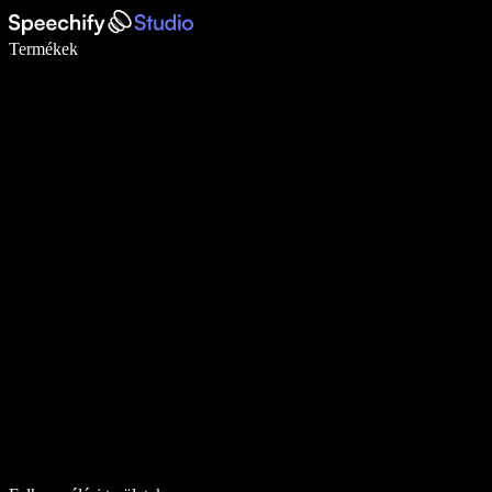
Írj akár ötször gyorsabban diktálással
Termékek
Tudj meg többet