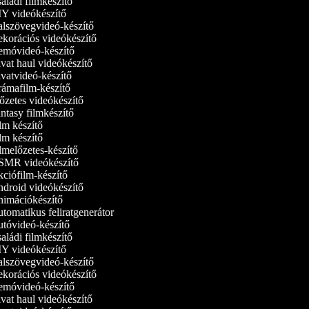
ládi filmkészítő
Y videókészítő
lszövegvideó-készítő
korációs videókészítő
móvideó‑készítő
vat haul videókészítő
vatvideó-készítő
ámafilm-készítő
őzetes videókészítő
tasy filmkészítő
m készítő
m készítő
melőzetes-készítő
MR videókészítő
ciófilm-készítő
droid videókészítő
imációkészítő
omatikus feliratgenerátor
tóvideó-készítő
ládi filmkészítő
Y videókészítő
lszövegvideó-készítő
korációs videókészítő
móvideó‑készítő
vat haul videókészítő