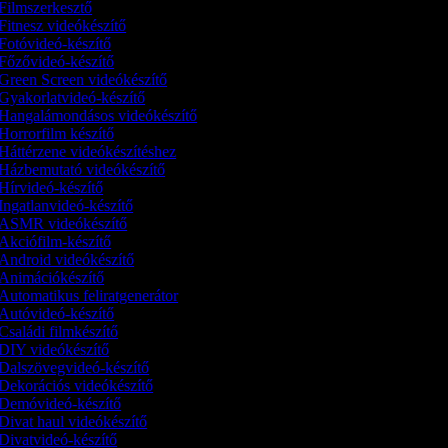
Filmszerkesztő
Fitnesz videókészítő
Fotóvideó-készítő
Főzővideó-készítő
Green Screen videókészítő
Gyakorlatvideó-készítő
Hangalámondásos videókészítő
Horrorfilm készítő
Háttérzene videókészítéshez
Házbemutató videókészítő
Hírvideó-készítő
Ingatlanvideó-készítő
ASMR videókészítő
Akciófilm-készítő
Android videókészítő
Animációkészítő
Automatikus feliratgenerátor
Autóvideó-készítő
Családi filmkészítő
DIY videókészítő
Dalszövegvideó-készítő
Dekorációs videókészítő
Demóvideó‑készítő
Divat haul videókészítő
Divatvideó-készítő