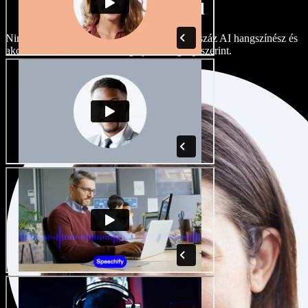
akcentusokkal
Nincs két egyforma projekt. Válasszon több száz AI hangszínész és
akcentus közül, és finomhangolja őket igény szerint.