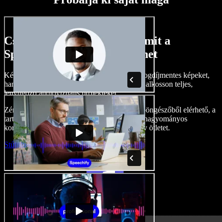
Csak egy kis ízelítő abból, amit a
Speechify Studio-val megtehet
Készítsen hangalámondásokat, adjon hozzá jogdíjmentes képeket,
hangokat, videókat, klónozza le a hangját, és alkosson teljes,
lenyűgöző audiovizuális projekteket.
Zéró tanulási görbével, és mindennel, ami a böngészőből elérhető, a
tartalomgyártók maguk mögött hagyhatják a hagyományos
korlátokat, és életre kelthetnek minden kreatív ötletet.
Stúdió indítása