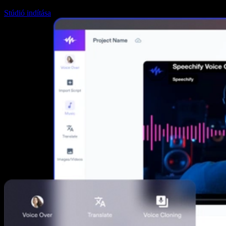
Stúdió indítása