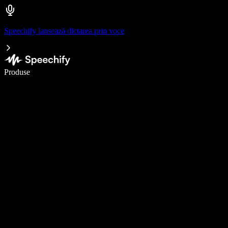
Speechify lansează dictarea prin voce
Scrie de 5× mai repede cu dictarea vocală
Produse
Află mai multe