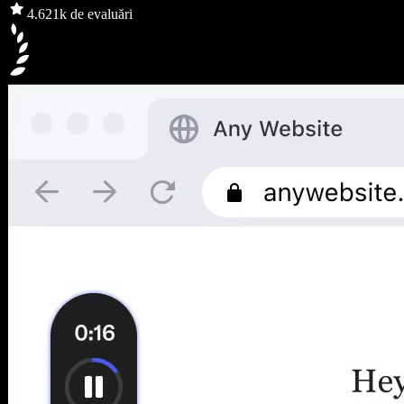
4.6
21k de evaluări