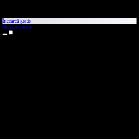
Încearcă gratis
Descarcă acum
Produse
Text transformat în vorbire
Aplicații pentru iPhone și iPad
Aplicație pentru Android
Extensie pentru Chrome
Extensie pentru Edge
Aplicație web
Aplicație pentru Mac
Aplicație pentru Windows