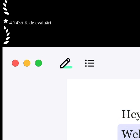
4.7
435 K de evaluări