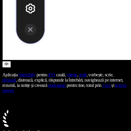
Aplicația
Speechify
pentru
iOS
caută,
citește
,
redă
, vorbește, scrie,
dictează
, distrează, explică, răspunde la întrebări, navighează pe internet,
rezumă, ia notițe și creează
podcasturi
pentru tine, totul prin
voce
și
text-to-
speech