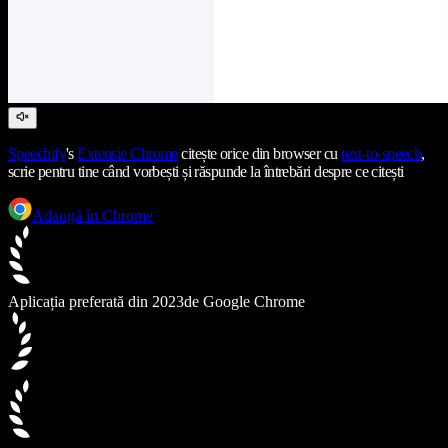
Speechify
's
Extensie Chrome
citește orice din browser cu
text-to-speech
,
scrie pentru tine când vorbești și răspunde la întrebări despre ce citești
Adaugă în Chrome
Aplicația preferată din 2023
de Google Chrome