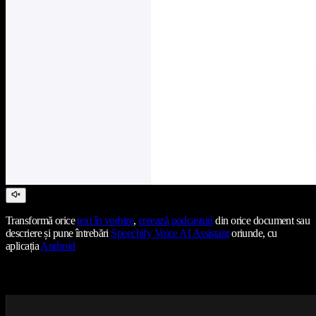
Transformă orice
text în vorbire
,
creează podcasturi
din orice document sau
descriere și pune întrebări
Speechify Voice AI Assistant
oriunde, cu
aplicația
Android