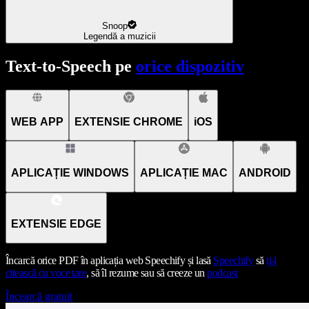
Snoop
Legendă a muzicii
Text-to-Speech pe
orice dispozitiv
WEB APP
EXTENSIE CHROME
iOS
APLICAȚIE WINDOWS
APLICAȚIE MAC
ANDROID
EXTENSIE EDGE
Încarcă orice PDF în aplicația web Speechify și lasă
Speechify
să
ți-l
citească cu voce tare
, să îl rezume sau să creeze un
podcast
Încearcă gratuit