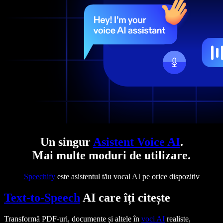
Un singur
Asistent Voice AI
.
Mai multe moduri de utilizare.
Speechify
este asistentul tău vocal AI pe orice dispozitiv
Text-to-Speech
AI care îți citește
Transformă PDF-uri, documente și altele în
voci AI
realiste,