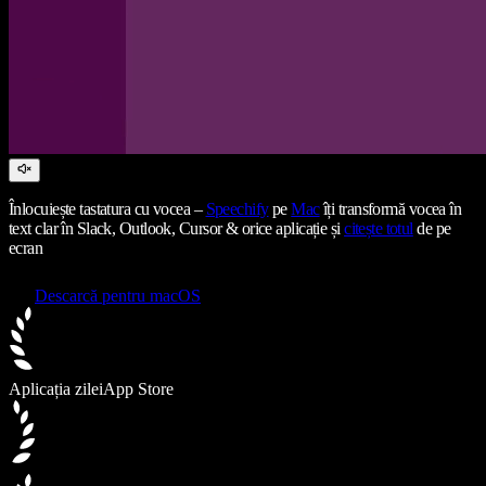
Înlocuiește tastatura cu vocea –
Speechify
pe
Mac
îți transformă vocea în
text clar în Slack, Outlook, Cursor & orice aplicație și
citește totul
de pe
ecran
Descarcă pentru macOS
Aplicația zilei
App Store