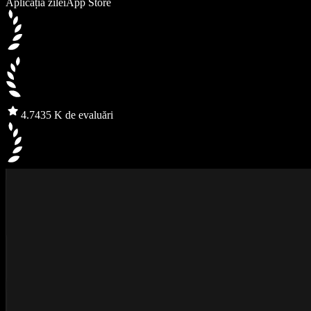
Aplicația zilei
App Store
4.7
435 K de evaluări