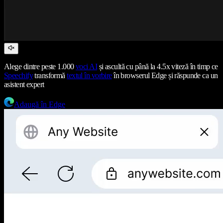
Alege dintre peste 1.000
voci AI
și ascultă cu până la 4.5x viteză în timp ce
Speechify
transformă
textul în vorbire
în browserul Edge și răspunde ca un
asistent expert
Adaugă în Edge