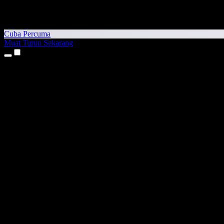
Cuba Percuma
Muat Turun Sekarang
Produk
Teks kepada Pertuturan
Aplikasi iPhone & iPad
Aplikasi Android
Sambungan Chrome
Sambungan Edge
Aplikasi Web
Aplikasi Mac
Aplikasi Windows