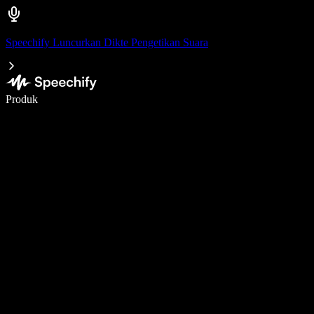
Speechify Luncurkan Dikte Pengetikan Suara
Menulis 5× lebih cepat dengan dikte suara
Produk
Pelajari lebih lanjut