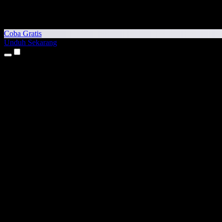
Coba Gratis
Unduh Sekarang
Produk
Teks ke Suara
Aplikasi iPhone & iPad
Aplikasi Android
Ekstensi Chrome
Ekstensi Edge
Aplikasi Web
Aplikasi Mac
Aplikasi Windows