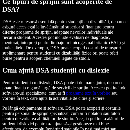
Ce tipuri de sprijin sunt acoperite de
DSA?
DSA este o resursă esențială pentru studenții cu dizabilități, deoarece
asigură acces egal la învățământul superior și finanțare pentru
diferite programe de sprijin, adaptate nevoilor individuale ale
fiecărui student. Acestea pot include evaluări de diagnostic,
mentorat, interpreți pentru limbajul mimicogestual britanic (BSL) și
multe altele. De exemplu, DSA poate acoperi costuri de transport
suplimentare pentru studenții cu dizabilități fizice ori poate oferi
burse pentru a acoperi cheltuieli legate de studii.
Cum ajută DSA studenții cu dislexie
Pentru studenții cu dislexie, DSA poate fi de mare ajutor, deoarece
poate finanța o gamă largă de servicii de sprijin. Acestea pot include
software-uri specializate, cum ar fi
programe text în vorbire
sau
vorbire în text, care ajută la activitățile de citire și scriere.
Pe lângă echipamente și software, DSA poate acoperi și costurile
pentru personal de sprijin specializat, cum ar fi notatori sau tutori
pentru dezvoltarea abilităților de studiu. Aceștia pot lucra alături de
studenții dislexici pentru a-i ajuta să-și gestioneze mai bine
afecțiunea, de exemplu împărțind sarcinile în pași mai mici sau