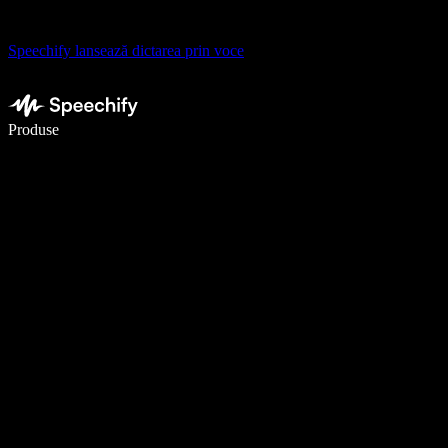
Speechify lansează dictarea prin voce
Scrie de 5× mai repede cu dictarea vocală
Produse
Află mai multe