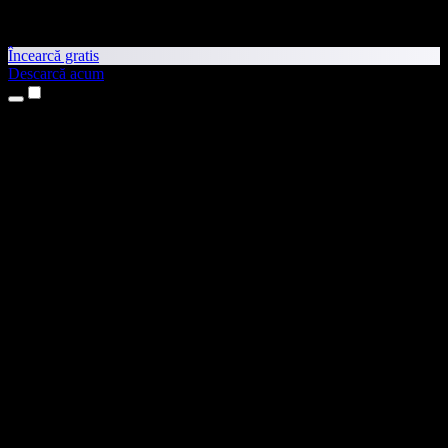
Încearcă gratis
Descarcă acum
Produse
Text transformat în vorbire
Aplicații pentru iPhone și iPad
Aplicație pentru Android
Extensie pentru Chrome
Extensie pentru Edge
Aplicație web
Aplicație pentru Mac
Aplicație pentru Windows