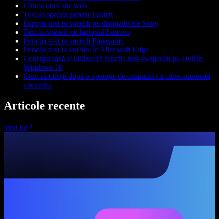
Citirea unui site web
Text to speech pentru Twitch
Funcția text to speech pe dispozitivele Sony
Text to speech pe laptopul Lenovo
Funcția text to speech Panasonic
Funcția text la vorbire în Microsoft Edge
Configurează și utilizează funcția text-to-speech pe Dell în
Windows 10
Cum să citești după o operație de cataractă cu citire automată
a textului
Articole recente
Vezi tot