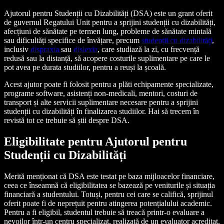
Ajutorul pentru Studenții cu Dizabilități (DSA) este un grant oferit
de guvernul Regatului Unit pentru a sprijini studenții cu dizabilități,
afecțiuni de sănătate pe termen lung, probleme de sănătate mintală
sau dificultăți specifice de învățare, precum
studenții cu dizabilități
,
inclusiv
dispraxia
sau
dislexia
, care studiază la zi, cu frecvență
redusă sau la distanță, să acopere costurile suplimentare pe care le
pot avea pe durata studiilor, pentru a reuși la școală.
Acest ajutor poate fi folosit pentru a plăti echipamente specializate,
programe software, asistenți non-medicali, mentori, costuri de
transport și alte servicii suplimentare necesare pentru a sprijini
studenții cu dizabilități în finalizarea studiilor. Hai să trecem în
revistă tot ce trebuie să știi despre DSA.
Eligibilitate pentru Ajutorul pentru
Studenții cu Dizabilități
Merită menționat că DSA este testat pe baza mijloacelor financiare,
ceea ce înseamnă că eligibilitatea se bazează pe veniturile și situația
financiară a studentului. Totuși, pentru cei care se califică, sprijinul
oferit poate fi de neprețuit pentru atingerea potențialului academic.
Pentru a fi eligibil, studentul trebuie să treacă printr-o evaluare a
nevoilor într-un centru specializat, realizată de un evaluator acreditat.