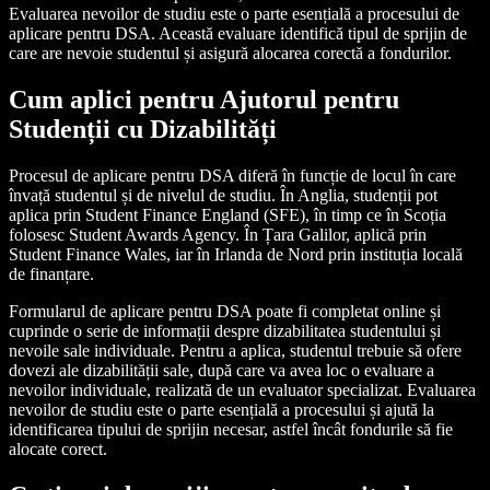
Evaluarea nevoilor de studiu este o parte esențială a procesului de
aplicare pentru DSA. Această evaluare identifică tipul de sprijin de
care are nevoie studentul și asigură alocarea corectă a fondurilor.
Cum aplici pentru Ajutorul pentru
Studenții cu Dizabilități
Procesul de aplicare pentru DSA diferă în funcție de locul în care
învață studentul și de nivelul de studiu. În Anglia, studenții pot
aplica prin Student Finance England (SFE), în timp ce în Scoția
folosesc Student Awards Agency. În Țara Galilor, aplică prin
Student Finance Wales, iar în Irlanda de Nord prin instituția locală
de finanțare.
Formularul de aplicare pentru DSA poate fi completat online și
cuprinde o serie de informații despre dizabilitatea studentului și
nevoile sale individuale. Pentru a aplica, studentul trebuie să ofere
dovezi ale dizabilității sale, după care va avea loc o evaluare a
nevoilor individuale, realizată de un evaluator specializat. Evaluarea
nevoilor de studiu este o parte esențială a procesului și ajută la
identificarea tipului de sprijin necesar, astfel încât fondurile să fie
alocate corect.