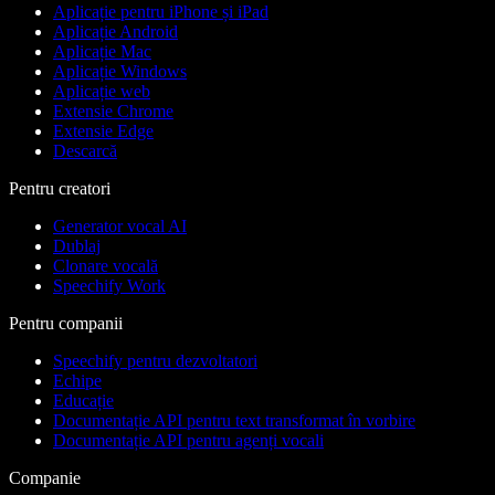
Aplicație pentru iPhone și iPad
Aplicație Android
Aplicație Mac
Aplicație Windows
Aplicație web
Extensie Chrome
Extensie Edge
Descarcă
Pentru creatori
Generator vocal AI
Dublaj
Clonare vocală
Speechify Work
Pentru companii
Speechify pentru dezvoltatori
Echipe
Educație
Documentație API pentru text transformat în vorbire
Documentație API pentru agenți vocali
Companie