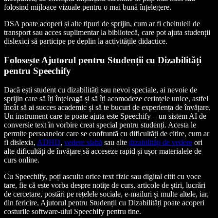
folosind mijloace vizuale pentru o mai bună înțelegere.
DSA poate acoperi și alte tipuri de sprijin, cum ar fi cheltuieli de
transport sau acces suplimentar la bibliotecă, care pot ajuta studenții
dislexici să participe pe deplin la activitățile didactice.
Folosește Ajutorul pentru Studenții cu Dizabilități
pentru Speechify
Dacă ești student cu dizabilități sau nevoi speciale, ai nevoie de
sprijin care să îți înțeleagă și să îți acomodeze cerințele unice, astfel
încât să ai succes academic și să te bucuri de experiența de învățare.
Un instrument care te poate ajuta este Speechify – un sistem AI de
conversie text în vorbire creat special pentru studenți. Acesta le
permite persoanelor care se confruntă cu dificultăți de citire, cum ar
fi dislexia,
ADHD
,
vedere slabă
sau alte
dizabilități de vedere
ori
alte dificultăți de învățare să acceseze rapid și ușor materialele de
curs online.
Cu Speechify, poți asculta orice text fizic sau digital citit cu voce
tare, fie că este vorba despre notițe de curs, articole de știri, lucrări
de cercetare, postări pe rețelele sociale, e-mailuri și multe altele, iar,
din fericire, Ajutorul pentru Studenții cu Dizabilități poate acoperi
costurile software-ului Speechify pentru tine.