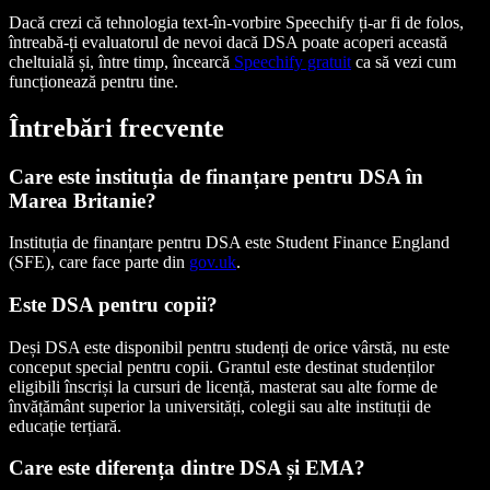
Dacă crezi că tehnologia text-în-vorbire Speechify ți-ar fi de folos,
întreabă-ți evaluatorul de nevoi dacă DSA poate acoperi această
cheltuială și, între timp, încearcă
Speechify gratuit
ca să vezi cum
funcționează pentru tine.
Întrebări frecvente
Care este instituția de finanțare pentru DSA în
Marea Britanie?
Instituția de finanțare pentru DSA este Student Finance England
(SFE), care face parte din
gov.uk
.
Este DSA pentru copii?
Deși DSA este disponibil pentru studenți de orice vârstă, nu este
conceput special pentru copii. Grantul este destinat studenților
eligibili înscriși la cursuri de licență, masterat sau alte forme de
învățământ superior la universități, colegii sau alte instituții de
educație terțiară.
Care este diferența dintre DSA și EMA?