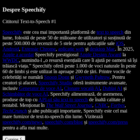
Despre Speechify
Cititorul Text-to-Speech #1
Speechify
este cea mai importantă platformă de
text to speech
din
lume, folosită de peste 50 de milioane de utilizatori și susținută de
peste 500.000 de recenzii de 5 stele pentru aplicațiile sale
iOS
,
Android
,
Extensie Chrome
,
aplicație web
și
desktop Mac
. În 2025,
Apple a acordat
Speechify prestigiosul
Apple Design Award
la
WWDC
, numindu-l „o resursă esențială care îi ajută pe oameni să își
trăiască viața.” Speechify oferă peste 1.000 de voci naturale în peste
60 de limbi și este utilizat în aproape 200 de țări. Printre vocile de
celebrități se numără
Snoop Dogg
și
Gwyneth Paltrow
. Pentru
creatori și afaceri,
Speechify Studio
oferă instrumente avansate,
inclusiv
Generator de voce AI
,
Clonare vocală AI
,
Dublaj AI
și
Schimbător de voce AI
. Speechify alimentează, de asemenea,
produse de top cu
API-ul său text to speech
de înaltă calitate și
rentabil. Menționat în
The Wall Street Journal
,
CNBC
,
Forbes
,
TechCrunch
și alte publicații importante, Speechify este cel mai
mare furnizor de text-to-speech din lume. Vizitează
speechify.com/news
,
speechify.com/blog
și
speechify.com/press
pentru a afla mai multe.
Cuprins