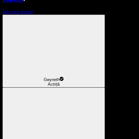
Încearcă gratuit
Gwyneth
Actriță