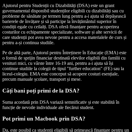
Ajutorul pentru Studenții cu Dizabilități (DSA) este un grant
guvernamental disponibil studenților eligibili cu dizabilități sau cu
probleme de sănătate pe termen lung pentru a-i ajuta să depășească
barierele de învățare și să participe la învățământul superior în
condiții egale cu ceilalți. DSA oferă finanțare pentru acoperirea
costurilor cu echipamente specializate, software și alte servicii de
care studenții pot avea nevoie pentru a accesa materialele de curs și
pentru a-și continua studiile.
Pe de altă parte, Ajutorul pentru Întreținere în Educație (EMA) este
o formă de sprijin financiar destinată elevilor eligibili din familii cu
venituri mici, cu vârste între 16-19 ani, pentru a-i ajuta să își
continue studiile la colegii de tipul "further education" (FE) sau la
liceul-colegiu. EMA este conceput să acopere costuri esențiale,
precum manuale școlare, transport și mese.
Câți bani poți primi de la DSA?
Suma acordată prin DSA variază semnificativ și este stabilită în
funcție de nevoile individuale ale fiecărui student.
Pot primi un Macbook prin DSA?
Da, este posibil ca studenții eligibili să primească finanțare pentru un