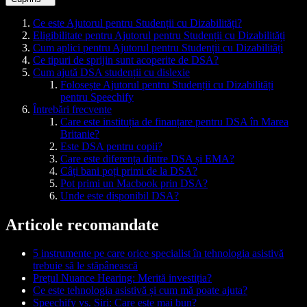
Ce este Ajutorul pentru Studenții cu Dizabilități?
Eligibilitate pentru Ajutorul pentru Studenții cu Dizabilități
Cum aplici pentru Ajutorul pentru Studenții cu Dizabilități
Ce tipuri de sprijin sunt acoperite de DSA?
Cum ajută DSA studenții cu dislexie
Folosește Ajutorul pentru Studenții cu Dizabilități
pentru Speechify
Întrebări frecvente
Care este instituția de finanțare pentru DSA în Marea
Britanie?
Este DSA pentru copii?
Care este diferența dintre DSA și EMA?
Câți bani poți primi de la DSA?
Pot primi un Macbook prin DSA?
Unde este disponibil DSA?
Articole recomandate
5 instrumente pe care orice specialist în tehnologia asistivă
trebuie să le stăpânească
Prețul Nuance Hearing: Merită investiția?
Ce este tehnologia asistivă și cum mă poate ajuta?
Speechify vs. Siri: Care este mai bun?