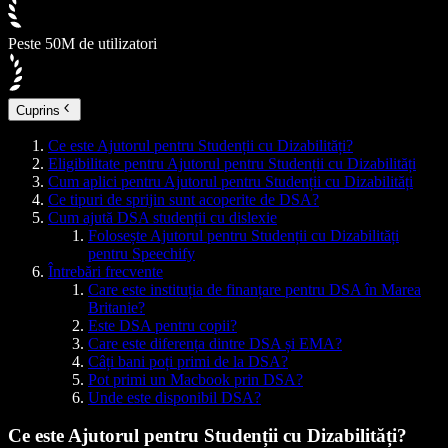
Peste 50M de utilizatori
Cuprins
Ce este Ajutorul pentru Studenții cu Dizabilități?
Eligibilitate pentru Ajutorul pentru Studenții cu Dizabilități
Cum aplici pentru Ajutorul pentru Studenții cu Dizabilități
Ce tipuri de sprijin sunt acoperite de DSA?
Cum ajută DSA studenții cu dislexie
Folosește Ajutorul pentru Studenții cu Dizabilități
pentru Speechify
Întrebări frecvente
Care este instituția de finanțare pentru DSA în Marea
Britanie?
Este DSA pentru copii?
Care este diferența dintre DSA și EMA?
Câți bani poți primi de la DSA?
Pot primi un Macbook prin DSA?
Unde este disponibil DSA?
Ce este Ajutorul pentru Studenții cu Dizabilități?