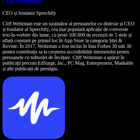
Cliff Weitzman
CEO și fondator Speechify
Cliff Weitzman este un susținător al persoanelor cu dislexie și CEO
și fondator al Speechify, cea mai populară aplicație de conversie
text-în-vorbire din lume, cu peste 100.000 de recenzii de 5 stele și
aflată constant pe primul loc în App Store la categoria Știri &
Reviste. În 2017, Weitzman a fost inclus în lista Forbes 30 sub 30
pentru contribuția sa la creșterea accesibilității internetului pentru
persoanele cu tulburări de învățare. Cliff Weitzman a apărut în
publicații precum EdSurge, Inc., PC Mag, Entrepreneur, Mashable
și alte publicații de prestigiu.