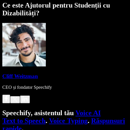
Ce este Ajutorul pentru Studenții cu
Dizabilități?
Cliff Weitzman
CEO și fondator Speechify
Speechify, asistentul tău
Voice AI
Text to Speech
.
Voice Typing
.
Răspunsuri
rapide
.