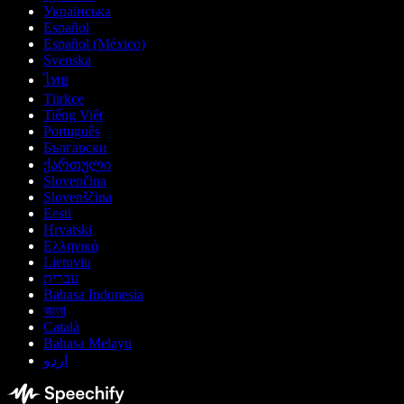
Українська
Español
Español (México)
Svenska
ไทย
Türkçe
Tiếng Việt
Português
Български
ქართული
Slovenčina
Slovenščina
Eesti
Hrvatski
Ελληνικά
Lietuvių
עברית
Bahasa Indonesia
বাংলা
Català
Bahasa Melayu
اردو