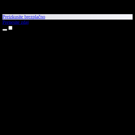
Preizkusite brezplačno
Prenesite zdaj
Izdelki
Pretvorba besedila v govor
Aplikaciji za iPhone in iPad
Aplikacija za Android
Razširitev za Chrome
Razširitev za Edge
Spletna aplikacija
Aplikacija za Mac
Aplikacija za Windows