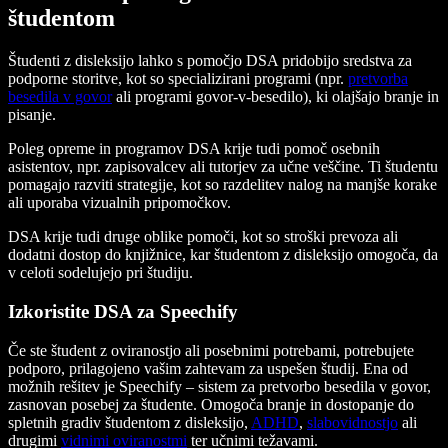
študentom
Študenti z disleksijo lahko s pomočjo DSA pridobijo sredstva za
podporne storitve, kot so specializirani programi (npr.
pretvorba
besedila v govor
ali programi govor-v-besedilo), ki olajšajo branje in
pisanje.
Poleg opreme in programov DSA krije tudi pomoč osebnih
asistentov, npr. zapisovalcev ali tutorjev za učne veščine. Ti študentu
pomagajo razviti strategije, kot so razdelitev nalog na manjše korake
ali uporaba vizualnih pripomočkov.
DSA krije tudi druge oblike pomoči, kot so stroški prevoza ali
dodatni dostop do knjižnice, kar študentom z disleksijo omogoča, da
v celoti sodelujejo pri študiju.
Izkoristite DSA za Speechify
Če ste študent z oviranostjo ali posebnimi potrebami, potrebujete
podporo, prilagojeno vašim zahtevam za uspešen študij. Ena od
možnih rešitev je Speechify – sistem za pretvorbo besedila v govor,
zasnovan posebej za študente. Omogoča branje in dostopanje do
spletnih gradiv študentom z disleksijo,
ADHD
,
slabovidnostjo
ali
drugimi
vidnimi oviranostmi
ter učnimi težavami.