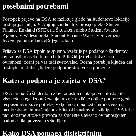
posebnimi potrebami
Postopek prijave na DSA se razlikuje glede na študentovo lokacijo
in stopnjo študija. V Angliji kandidati zaprosijo preko Student
Finance England (SFE), na Škotskem preko Student Awards
Agency, v Walesu preko Student Finance Wales, v Severnem
Irskem pa preko tamkajšnjega sklada.
Prijavo za DSA izpolnite spletno, vsebuje pa podatke o študentovi
oviranosti in osebnih potrebah. Priložiti je treba dokazilo o
oviranosti, oceni pa vas tudi svetovalec. Ocena potreb je ključen del
postopka in določi, katere podporne storitve so primerne.
Katera podpora je zajeta v DSA?
DSA omogoča študentom z oviranostmi enakopraven dostop do
visokošolskega izobraževanja in krije različne oblike podpore glede
na posameznikove potrebe, vključno z diagnostičnimi ocenami,
mentorstvom, tolmačenjem v britanski znakovni jezik ipd. DSA krije
tudi dodatne stroške prevoza za študente s telesno oviranostjo ter
nadomestila, povezana s študijem.
Kako DSA pomaga dislektičnim