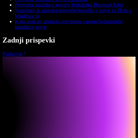
Pretvorba besedila v govor v brskalniku Microsoft Edge
Nastavitev in uporaba pretvorbe besedila v govor na Dellu z
Windows 10
Kako brati po operaciji sive mrene s pomočjo pretvorbe
besedila v govor
Zadnji prispevki
Poglej vse