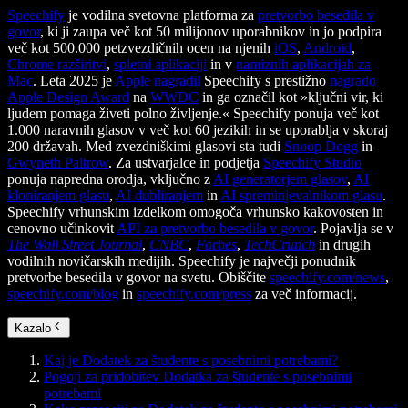
Speechify
je vodilna svetovna platforma za
pretvorbo besedila v
govor
, ki ji zaupa več kot 50 milijonov uporabnikov in jo podpira
več kot 500.000 petzvezdičnih ocen na njenih
iOS
,
Android
,
Chrome razširitvi
,
spletni aplikaciji
in v
namiznih aplikacijah za
Mac
. Leta 2025 je
Apple nagradil
Speechify s prestižno
nagrado
Apple Design Award
na
WWDC
in ga označil kot »ključni vir, ki
ljudem pomaga živeti polno življenje.« Speechify ponuja več kot
1.000 naravnih glasov v več kot 60 jezikih in se uporablja v skoraj
200 državah. Med zvezdniškimi glasovi sta tudi
Snoop Dogg
in
Gwyneth Paltrow
. Za ustvarjalce in podjetja
Speechify Studio
ponuja napredna orodja, vključno z
AI generatorjem glasov
,
AI
kloniranjem glasu
,
AI dubliranjem
in
AI spreminjevalnikom glasu
.
Speechify vrhunskim izdelkom omogoča vrhunsko kakovosten in
cenovno učinkovit
API za pretvorbo besedila v govor
. Pojavlja se v
The Wall Street Journal
,
CNBC
,
Forbes
,
TechCrunch
in drugih
vodilnih novičarskih medijih. Speechify je največji ponudnik
pretvorbe besedila v govor na svetu. Obiščite
speechify.com/news
,
speechify.com/blog
in
speechify.com/press
za več informacij.
Kazalo
Kaj je Dodatek za študente s posebnimi potrebami?
Pogoji za pridobitev Dodatka za študente s posebnimi
potrebami