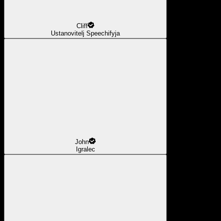
Cliff
Ustanovitelj Speechifyja
John
Igralec