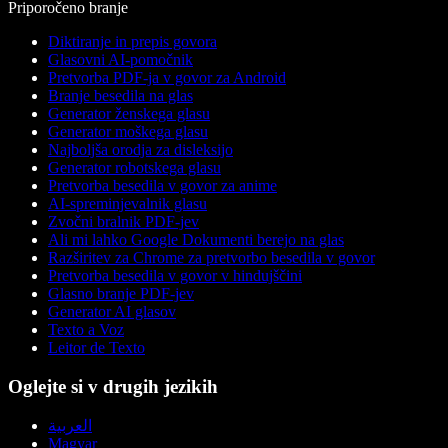
Priporočeno branje
Diktiranje in prepis govora
Glasovni AI-pomočnik
Pretvorba PDF-ja v govor za Android
Branje besedila na glas
Generator ženskega glasu
Generator moškega glasu
Najboljša orodja za disleksijo
Generator robotskega glasu
Pretvorba besedila v govor za anime
AI-spreminjevalnik glasu
Zvočni bralnik PDF-jev
Ali mi lahko Google Dokumenti berejo na glas
Razširitev za Chrome za pretvorbo besedila v govor
Pretvorba besedila v govor v hindujščini
Glasno branje PDF-jev
Generator AI glasov
Texto a Voz
Leitor de Texto
Oglejte si v drugih jezikih
العربية
Magyar