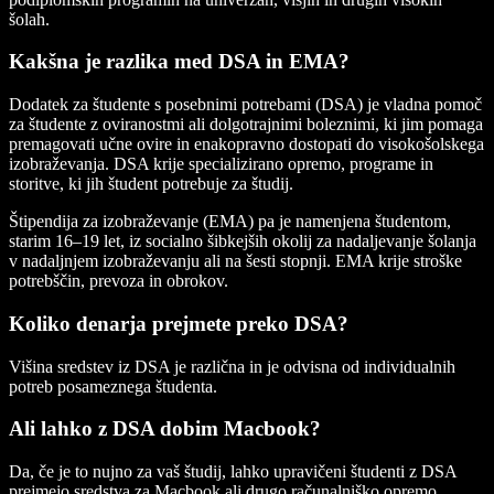
šolah.
Kakšna je razlika med DSA in EMA?
Dodatek za študente s posebnimi potrebami (DSA) je vladna pomoč
za študente z oviranostmi ali dolgotrajnimi boleznimi, ki jim pomaga
premagovati učne ovire in enakopravno dostopati do visokošolskega
izobraževanja. DSA krije specializirano opremo, programe in
storitve, ki jih študent potrebuje za študij.
Štipendija za izobraževanje (EMA) pa je namenjena študentom,
starim 16–19 let, iz socialno šibkejših okolij za nadaljevanje šolanja
v nadaljnjem izobraževanju ali na šesti stopnji. EMA krije stroške
potrebščin, prevoza in obrokov.
Koliko denarja prejmete preko DSA?
Višina sredstev iz DSA je različna in je odvisna od individualnih
potreb posameznega študenta.
Ali lahko z DSA dobim Macbook?
Da, če je to nujno za vaš študij, lahko upravičeni študenti z DSA
prejmejo sredstva za Macbook ali drugo računalniško opremo.