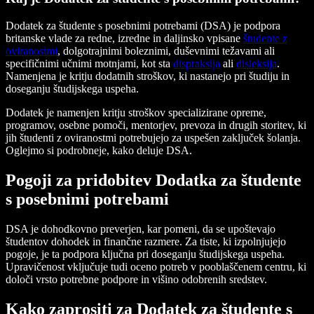
Dodatek za študente s posebnimi potrebami (DSA) je podpora
britanske vlade za redne, izredne in daljinsko vpisane
študente z
oviranostmi
, dolgotrajnimi boleznimi, duševnimi težavami ali
specifičnimi učnimi motnjami, kot sta
dispraksija
ali
disleksija
.
Namenjena je kritju dodatnih stroškov, ki nastanejo pri študiju in
doseganju študijskega uspeha.
Dodatek je namenjen kritju stroškov specializirane opreme,
programov, osebne pomoči, mentorjev, prevoza in drugih storitev, ki
jih študenti z oviranostmi potrebujejo za uspešen zaključek šolanja.
Oglejmo si podrobneje, kako deluje DSA.
Pogoji za pridobitev Dodatka za študente
s posebnimi potrebami
DSA je dohodkovno preverjen, kar pomeni, da se upoštevajo
študentov dohodek in finančne razmere. Za tiste, ki izpolnjujejo
pogoje, je ta podpora ključna pri doseganju študijskega uspeha.
Upravičenost vključuje tudi oceno potreb v pooblaščenem centru, ki
določi vrsto potrebne podpore in višino odobrenih sredstev.
Kako zaprositi za Dodatek za študente s