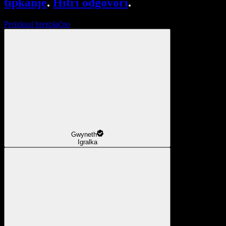
tipkanje
.
Hitri odgovori
.
Preizkusi brezplačno
Gwyneth
Igralka