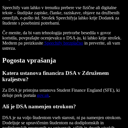
Speechify vam lahko v trenutku prebere vse fizične ali digitalne
tekste – študijske zapiske, članke, raziskave, objave na družbenih
omrežjih, e-pošto itd. Strošek Speechifyja lahko krije Dodatek za
študente s posebnimi potrebami.
Če menite, da bi vam tehnologija pretvorbe besedila v govor
koristila, povprašajte ocenjevalca o DSA-ju, ki lahko krije strošek.
Medtem pa preizkusite
Speechify brezplačno
in preverite, ali vam
ustreza.
Pogosta vprašanja
Katera ustanova financira DSA v Združenem
kraljestvu?
Za DSA je pristojna ustanova Student Finance England (SFE), ki
deluje prek portala
gov.uk
.
Ali je DSA namenjen otrokom?
DSA je na voljo študentom vseh starosti, ni pa namenjen otrokom.
Dodeljuje se upravičenim študentom na dodiplomskih in
podiplomskih programih na univerzah, višjih in drugih visokih