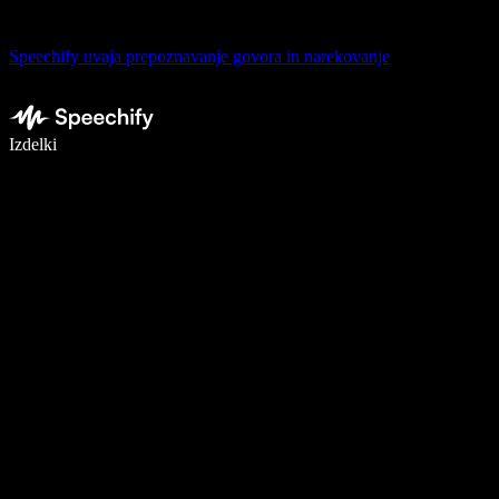
Speechify uvaja prepoznavanje govora in narekovanje
Pišite 5× hitreje z narekovanjem
Izdelki
Več o tem