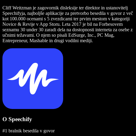
Cliff Weitzman je zagovornik disleksije ter direktor in ustanovitelj
Speechifyja, najboljše aplikacije za pretvorbo besedila v govor z več
kot 100.000 ocenami s 5 zvezdicami ter prvim mestom v kategoriji
Novice & Revije v App Storu. Leta 2017 je bil na Forbesovem
seznamu 30 under 30 zaradi dela na dostopnosti interneta za osebe z
učnimi težavami. O njem so pisali EdSurge, Inc., PC Mag,
Entrepreneur, Mashable in drugi vodilni mediji.
O Speechify
#1 bralnik besedila v govor