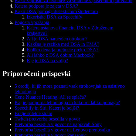
Kako zaprositi za Dodatek za študente s posebnimi potrebami
Katera podpora je zajeta v DSA?
Kako DSA pomaga dislektičnim študentom
Izkoristite DSA za Speechify
Pogosta vprašanja
Katera ustanova financira DSA v Združenem
kraljestvu?
Ali je DSA namenjen otrokom?
Kakšna je razlika med DSA in EMA?
Koliko denarja prejmete preko DSA?
Ali lahko z DSA dobim Macbook?
Kje je DSA na voljo?
Priporočeni prispevki
5 orodij, ki jih mora poznati vsak strokovnjak za asistivno
tehnologijo
Cene Nuance Hearing: Ali se splača?
Kaj je podporna tehnologija in kako mi lahko pomaga?
Speechify in Siri: Kateri je boljši?
Bralje spletne strani
Twitch pretvorba besedila v govor
Pretvorba besedila v govor na napravah Sony
Pretvorba besedila v govor na Lenovo prenosniku
Pretvorba besedila v govor Panasonic