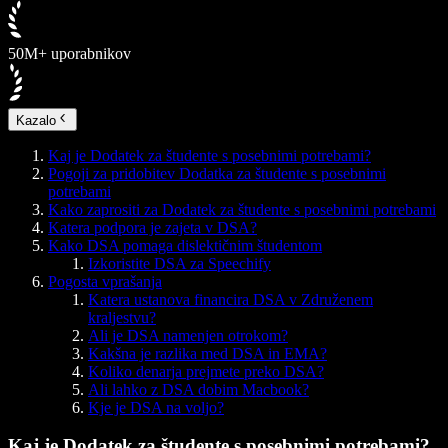
50M+ uporabnikov
Kazalo
Kaj je Dodatek za študente s posebnimi potrebami?
Pogoji za pridobitev Dodatka za študente s posebnimi
potrebami
Kako zaprositi za Dodatek za študente s posebnimi potrebami
Katera podpora je zajeta v DSA?
Kako DSA pomaga dislektičnim študentom
Izkoristite DSA za Speechify
Pogosta vprašanja
Katera ustanova financira DSA v Združenem
kraljestvu?
Ali je DSA namenjen otrokom?
Kakšna je razlika med DSA in EMA?
Koliko denarja prejmete preko DSA?
Ali lahko z DSA dobim Macbook?
Kje je DSA na voljo?
Kaj je Dodatek za študente s posebnimi potrebami?