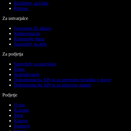
Razširitev za Edge
Prenosi
Za ustvarjalce
Generator AI glasov
Sinhronizacija
Kloniranje glasu
Speechify za delo
Za podjetja
Speechify za razvijalce
Ekipe
Izobraževanje
Dokumentacija API-ja za pretvorbo besedila v govor
Dokumentacija API-ja za glasovne agente
Podjetje
O nas
Kontakt
Blog
Kariera
Partnerji