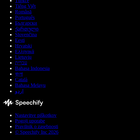
Türkçe
Tiếng Việt
Română
Português
Български
ქართული
Slovenčina
Eesti
Hrvatski
Ελληνικά
Lietuvių
עברית
Bahasa Indonesia
বাংলা
Català
Bahasa Melayu
اردو
Nastavitve piškotkov
Pogoji uporabe
Pravilnik o zasebnosti
© Speechify Inc 2026