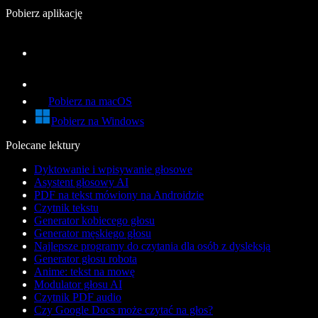
Pobierz aplikację
Pobierz na macOS
Pobierz na Windows
Polecane lektury
Dyktowanie i wpisywanie głosowe
Asystent głosowy AI
PDF na tekst mówiony na Androidzie
Czytnik tekstu
Generator kobiecego głosu
Generator męskiego głosu
Najlepsze programy do czytania dla osób z dysleksją
Generator głosu robota
Anime: tekst na mowę
Modulator głosu AI
Czytnik PDF audio
Czy Google Docs może czytać na głos?