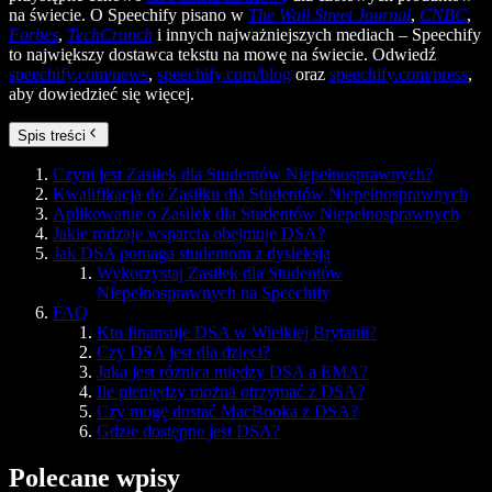
na świecie. O Speechify pisano w
The Wall Street Journal
,
CNBC
,
Forbes
,
TechCrunch
i innych najważniejszych mediach – Speechify
to największy dostawca tekstu na mowę na świecie. Odwiedź
speechify.com/news
,
speechify.com/blog
oraz
speechify.com/press
,
aby dowiedzieć się więcej.
Spis treści
Czym jest Zasiłek dla Studentów Niepełnosprawnych?
Kwalifikacja do Zasiłku dla Studentów Niepełnosprawnych
Aplikowanie o Zasiłek dla Studentów Niepełnosprawnych
Jakie rodzaje wsparcia obejmuje DSA?
Jak DSA pomaga studentom z dysleksją
Wykorzystaj Zasiłek dla Studentów
Niepełnosprawnych na Speechify
FAQ
Kto finansuje DSA w Wielkiej Brytanii?
Czy DSA jest dla dzieci?
Jaka jest różnica między DSA a EMA?
Ile pieniędzy można otrzymać z DSA?
Czy mogę dostać MacBooka z DSA?
Gdzie dostępne jest DSA?
Polecane wpisy