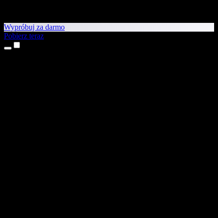
Wypróbuj za darmo
Pobierz teraz
Produkty
Tekst na mowę
Aplikacje na iPhone’a i iPada
Aplikacja na Androida
Rozszerzenie do Chrome
Rozszerzenie do Edge
Aplikacja webowa
Aplikacja na Maca
Aplikacja na Windows