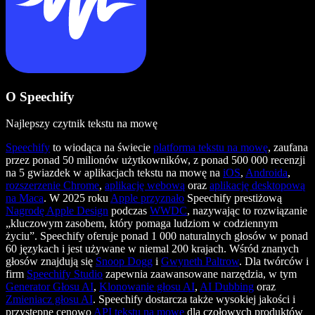
O Speechify
Najlepszy czytnik tekstu na mowę
Speechify
to wiodąca na świecie
platforma tekstu na mowę
, zaufana
przez ponad 50 milionów użytkowników, z ponad 500 000 recenzji
na 5 gwiazdek w aplikacjach tekstu na mowę na
iOS
,
Androida
,
rozszerzenie Chrome
,
aplikację webową
oraz
aplikację desktopową
na Maca
. W 2025 roku
Apple przyznało
Speechify prestiżową
Nagrodę Apple Design
podczas
WWDC
, nazywając to rozwiązanie
„kluczowym zasobem, który pomaga ludziom w codziennym
życiu”. Speechify oferuje ponad 1 000 naturalnych głosów w ponad
60 językach i jest używane w niemal 200 krajach. Wśród znanych
głosów znajdują się
Snoop Dogg
i
Gwyneth Paltrow
. Dla twórców i
firm
Speechify Studio
zapewnia zaawansowane narzędzia, w tym
Generator Głosu AI
,
Klonowanie głosu AI
,
AI Dubbing
oraz
Zmieniacz głosu AI
. Speechify dostarcza także wysokiej jakości i
przystępne cenowo
API tekstu na mowę
dla czołowych produktów