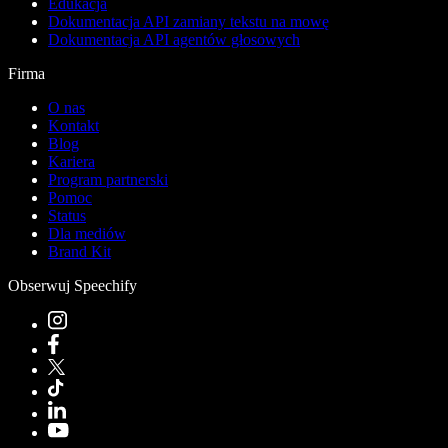
Edukacja
Dokumentacja API zamiany tekstu na mowę
Dokumentacja API agentów głosowych
Firma
O nas
Kontakt
Blog
Kariera
Program partnerski
Pomoc
Status
Dla mediów
Brand Kit
Obserwuj Speechify