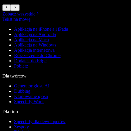
Zobacz wszystkie
Tekst na mowę
Aplikacja na iPhone'a i iPada
Aplikacja na Androida
Aplikacja na Maca
Aplikacja na Windows
Aplikacja internetowa
Rozszerzenie do Chrome
Dodatek do Edge
Pobierz
Dla twórców
Generator głosu AI
Dubbing
Klonowanie głosu
Speechify Work
Dla firm
Speechify dla deweloperów
Zespoły