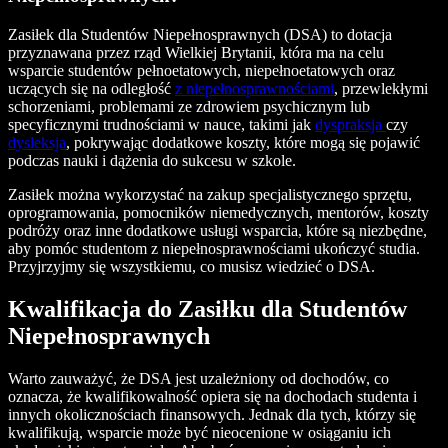
Zasiłek dla Studentów Niepełnosprawnych (DSA) to dotacja
przyznawana przez rząd Wielkiej Brytanii, która ma na celu
wsparcie studentów pełnoetatowych, niepełnoetatowych oraz
uczących się na odległość
z niepełnosprawnościami
, przewlekłymi
schorzeniami, problemami ze zdrowiem psychicznym lub
specyficznymi trudnościami w nauce, takimi jak
dyspraksja
czy
dysleksja
, pokrywając dodatkowe koszty, które mogą się pojawić
podczas nauki i dążenia do sukcesu w szkole.
Zasiłek można wykorzystać na zakup specjalistycznego sprzętu,
oprogramowania, pomocników niemedycznych, mentorów, koszty
podróży oraz inne dodatkowe usługi wsparcia, które są niezbędne,
aby pomóc studentom z niepełnosprawnościami ukończyć studia.
Przyjrzyjmy się wszystkiemu, co musisz wiedzieć o DSA.
Kwalifikacja do Zasiłku dla Studentów
Niepełnosprawnych
Warto zauważyć, że DSA jest uzależniony od dochodów, co
oznacza, że kwalifikowalność opiera się na dochodach studenta i
innych okolicznościach finansowych. Jednak dla tych, którzy się
kwalifikują, wsparcie może być nieocenione w osiąganiu ich