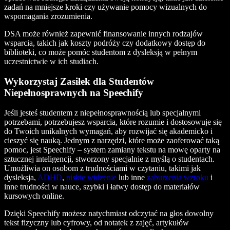
zadań na mniejsze kroki czy używanie pomocy wizualnych do
wspomagania zrozumienia.
DSA może również zapewnić finansowanie innych rodzajów
wsparcia, takich jak koszty podróży czy dodatkowy dostęp do
biblioteki, co może pomóc studentom z dysleksją w pełnym
uczestnictwie w ich studiach.
Wykorzystaj Zasiłek dla Studentów
Niepełnosprawnych na Speechify
Jeśli jesteś studentem z niepełnosprawnością lub specjalnymi
potrzebami, potrzebujesz wsparcia, które rozumie i dostosowuje się
do Twoich unikalnych wymagań, aby rozwijać się akademicko i
cieszyć się nauką. Jednym z narzędzi, które może zaoferować taką
pomoc, jest Speechify – system zamiany tekstu na mowę oparty na
sztucznej inteligencji, stworzony specjalnie z myślą o studentach.
Umożliwia on osobom z trudnościami w czytaniu, takimi jak
dysleksja,
ADHD
,
niskie widzenie
lub inne
zaburzenia wzroku
i
inne trudności w nauce, szybki i łatwy dostęp do materiałów
kursowych online.
Dzięki Speechify możesz natychmiast odczytać na głos dowolny
tekst fizyczny lub cyfrowy, od notatek z zajęć, artykułów