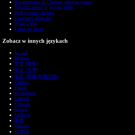
Rozszerzenie do Chrome: tekst na mowę
Tekst na mowę w języku hindi
PDF czytany na głos
Generator głosu AI
Texto a Voz
Leitor de Texto
Zobacz w innych językach
العربية
Magyar
中文 (简体)
中文 (台灣)
中文 (简体 中国大陆)
Čeština
Dansk
Nederlands
English
Français
Suomi
Deutsch
हिन्दी
Italiano
日本語