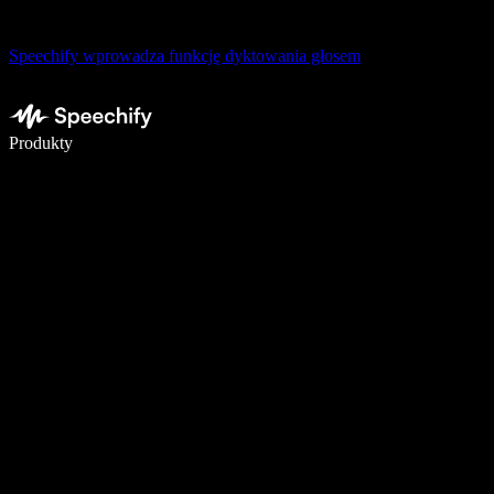
Speechify wprowadza funkcję dyktowania głosem
Pisz 5× szybciej dzięki dyktowaniu głosowemu
Produkty
Dowiedz się więcej