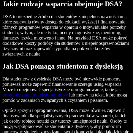
Jakie rodzaje wsparcia obejmuje DSA?
DSA to niezbędne źródło dla studentów z niepełnosprawnościami,
które zapewnia równy dostęp do edukacji wyższej i finansowanie
różnych programów wsparcia w oparciu o indywidualne potrzeby
studenta, w tym, ale nie tylko, oceny diagnostyczne, mentoring,
tłumaczy języka migowego i inne. Na przykład DSA może pokryć
dodatkowe koszty podróży dla studentów z niepełnosprawnościami
fizycznymi oraz zapewnić stypendia na pokrycie kosztów
związanych z nauką.
Jak DSA pomaga studentom z dysleksją
Dla studentów z dysleksją DSA może być niezwykle pomocny,
ponieważ może zapewnić finansowanie szeregu usług wsparcia.
Może to obejmować specjalistyczne oprogramowanie, takie jak
programy zamiany tekstu na mowę
lub mowy na tekst, które mogą
pomóc w zadaniach związanych z czytaniem i pisaniem.
Oprócz sprzętu i oprogramowania, DSA może również zapewnić
finansowanie dla specjalistycznych pracowników wsparcia, takich
jak osoby robiące notatki czy tutorzy umiejętności nauki. Osoby te
mogą współpracować ze studentami z dysleksją, aby pomóc im
opracować strategie zarządzania swoją kondycją, takie jak dzielenie