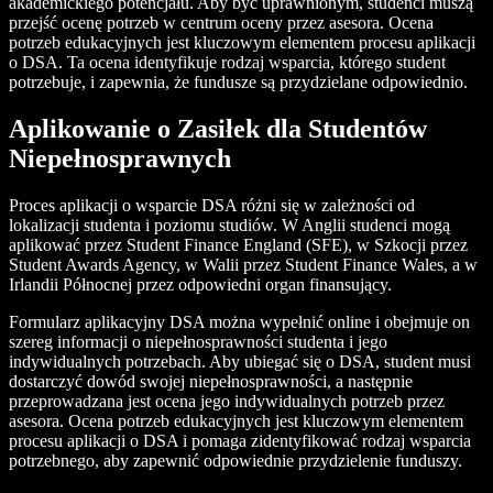
akademickiego potencjału. Aby być uprawnionym, studenci muszą
przejść ocenę potrzeb w centrum oceny przez asesora. Ocena
potrzeb edukacyjnych jest kluczowym elementem procesu aplikacji
o DSA. Ta ocena identyfikuje rodzaj wsparcia, którego student
potrzebuje, i zapewnia, że fundusze są przydzielane odpowiednio.
Aplikowanie o Zasiłek dla Studentów
Niepełnosprawnych
Proces aplikacji o wsparcie DSA różni się w zależności od
lokalizacji studenta i poziomu studiów. W Anglii studenci mogą
aplikować przez Student Finance England (SFE), w Szkocji przez
Student Awards Agency, w Walii przez Student Finance Wales, a w
Irlandii Północnej przez odpowiedni organ finansujący.
Formularz aplikacyjny DSA można wypełnić online i obejmuje on
szereg informacji o niepełnosprawności studenta i jego
indywidualnych potrzebach. Aby ubiegać się o DSA, student musi
dostarczyć dowód swojej niepełnosprawności, a następnie
przeprowadzana jest ocena jego indywidualnych potrzeb przez
asesora. Ocena potrzeb edukacyjnych jest kluczowym elementem
procesu aplikacji o DSA i pomaga zidentyfikować rodzaj wsparcia
potrzebnego, aby zapewnić odpowiednie przydzielenie funduszy.