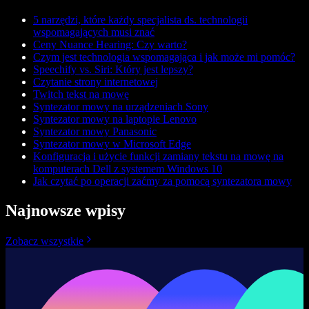
5 narzędzi, które każdy specjalista ds. technologii
wspomagających musi znać
Ceny Nuance Hearing: Czy warto?
Czym jest technologia wspomagająca i jak może mi pomóc?
Speechify vs. Siri: Który jest lepszy?
Czytanie strony internetowej
Twitch tekst na mowę
Syntezator mowy na urządzeniach Sony
Syntezator mowy na laptopie Lenovo
Syntezator mowy Panasonic
Syntezator mowy w Microsoft Edge
Konfiguracja i użycie funkcji zamiany tekstu na mowę na
komputerach Dell z systemem Windows 10
Jak czytać po operacji zaćmy za pomocą syntezatora mowy
Najnowsze wpisy
Zobacz wszystkie