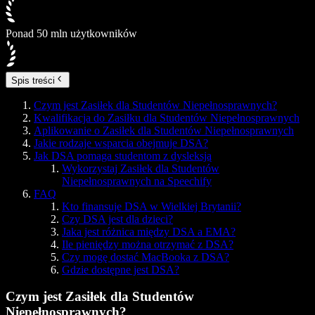
Ponad 50 mln użytkowników
Spis treści
Czym jest Zasiłek dla Studentów Niepełnosprawnych?
Kwalifikacja do Zasiłku dla Studentów Niepełnosprawnych
Aplikowanie o Zasiłek dla Studentów Niepełnosprawnych
Jakie rodzaje wsparcia obejmuje DSA?
Jak DSA pomaga studentom z dysleksją
Wykorzystaj Zasiłek dla Studentów
Niepełnosprawnych na Speechify
FAQ
Kto finansuje DSA w Wielkiej Brytanii?
Czy DSA jest dla dzieci?
Jaka jest różnica między DSA a EMA?
Ile pieniędzy można otrzymać z DSA?
Czy mogę dostać MacBooka z DSA?
Gdzie dostępne jest DSA?
Czym jest Zasiłek dla Studentów
Niepełnosprawnych?