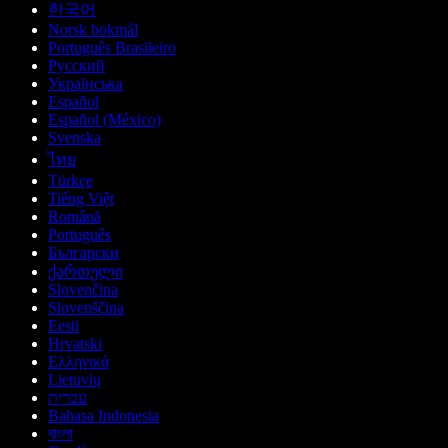
한국어
Norsk bokmål
Português Brasileiro
Русский
Українська
Español
Español (México)
Svenska
ไทย
Türkçe
Tiếng Việt
Română
Português
Български
ქართული
Slovenčina
Slovenščina
Eesti
Hrvatski
Ελληνικά
Lietuvių
עברית
Bahasa Indonesia
বাংলা