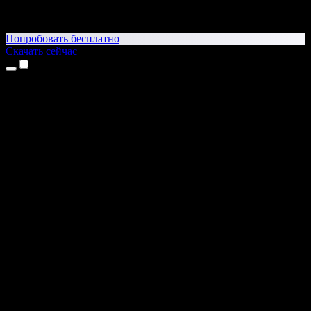
Попробовать бесплатно
Скачать сейчас
Продукты
Текст в речь
Приложение для iPhone и iPad
Приложение для Android
Расширение для Chrome
Расширение для Edge
Веб-приложение
Приложение для Mac
Приложение для Windows