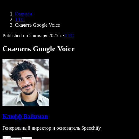
Speechify для DSA
Голосовые агенты SIMBA
Главная
Speechify для разработчиков
ТТС
Скачать Google Voice
Published on
2 января 2025 г.
•
ТТС
Скачать Google Voice
Клифф Вайцман
Генеральный директор и основатель Speechify