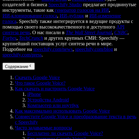
создателей и бизнеса
Speechify Studio
предлагает продвинутые
инструменты, такие как
генератор голосов на ИИ
,
ИИ‑клонирование голоса
,
ИИ‑дубляж
и
ИИ‑изменение
голоса
. Speechify также интегрируется в ведущие продукты с
помощью своего высококачественного и доступного
API
синтеза речи
. О нас писали в
The Wall Street Journal
,
CNBC
,
Forbes
,
TechCrunch
и других крупных СМИ: Speechify —
крупнейший поставщик услуг синтеза речи в мире.
Подробнее на
speechify.com/news
,
speechify.com/blog
и
speechify.com/press
.
Содержание
Скачать Google Voice
Что такое Google Voice?
Как скачать и настроить Google Voice
iPhone
Устройства Android
Компьютер или ноутбук
Как максимально использовать Google Voice
Совместите Google Voice и преобразование текста в речь
с Speechify
Часто задаваемые вопросы
Бесплатно ли скачать Google Voice?
Где доступен Google Voice?