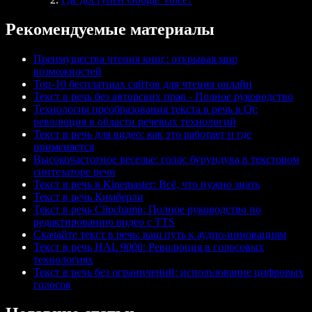
Рекомендуемые материалы
Преимущества чтения книг: открывая мир
возможностей
Топ-10 бесплатных сайтов для чтения онлайн
Текст в речь без авторских прав - Полное руководство
Технология преобразования текста в речь в Qt:
революция в области речевых технологий
Текст в речь для видео: как это работает и где
применяется
Высокочастотное веселье: голос бурундука в текстовом
синтезаторе речи
Текст в речь в Kinemaster: Всё, что нужно знать
Текст в речь Кимберли
Текст в речь Clipchamp: Полное руководство по
редактированию видео с TTS
Скачайте текст в речь: ваш путь к аудио-инновациям
Текст в речь HAL 9000: Революция в голосовых
технологиях
Текст в речь без ограничений: использование цифровых
голосов