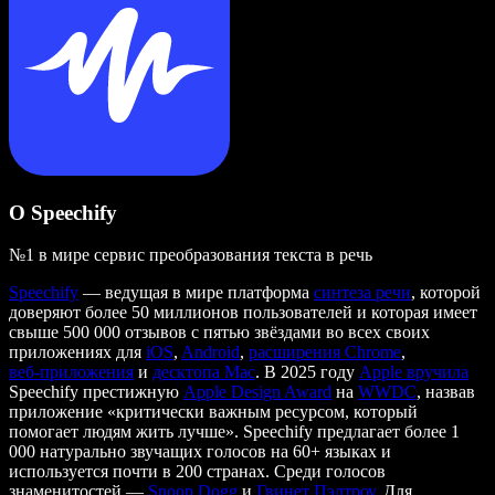
О Speechify
№1 в мире сервис преобразования текста в речь
Speechify
— ведущая в мире платформа
синтеза речи
, которой
доверяют более 50 миллионов пользователей и которая имеет
свыше 500 000 отзывов с пятью звёздами во всех своих
приложениях для
iOS
,
Android
,
расширения Chrome
,
веб‑приложения
и
десктопа Mac
. В 2025 году
Apple вручила
Speechify престижную
Apple Design Award
на
WWDC
, назвав
приложение «критически важным ресурсом, который
помогает людям жить лучше». Speechify предлагает более 1
000 натурально звучащих голосов на 60+ языках и
используется почти в 200 странах. Среди голосов
знаменитостей —
Snoop Dogg
и
Гвинет Пэлтроу
. Для