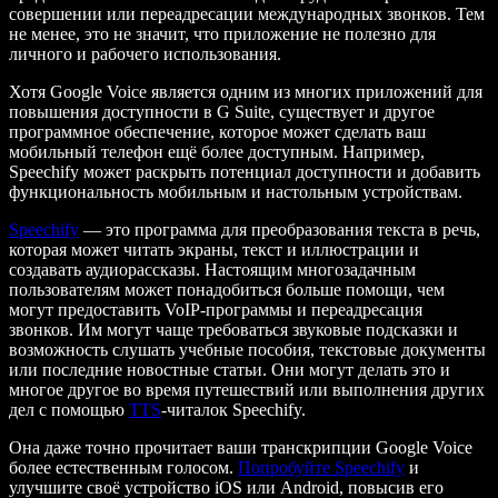
совершении или переадресации международных звонков. Тем
не менее, это не значит, что приложение не полезно для
личного и рабочего использования.
Хотя Google Voice является одним из многих приложений для
повышения доступности в G Suite, существует и другое
программное обеспечение, которое может сделать ваш
мобильный телефон ещё более доступным. Например,
Speechify может раскрыть потенциал доступности и добавить
функциональность мобильным и настольным устройствам.
Speechify
— это программа для преобразования текста в речь,
которая может читать экраны, текст и иллюстрации и
создавать аудиорассказы. Настоящим многозадачным
пользователям может понадобиться больше помощи, чем
могут предоставить VoIP-программы и переадресация
звонков. Им могут чаще требоваться звуковые подсказки и
возможность слушать учебные пособия, текстовые документы
или последние новостные статьи. Они могут делать это и
многое другое во время путешествий или выполнения других
дел с помощью
TTS
-читалок Speechify.
Она даже точно прочитает ваши транскрипции Google Voice
более естественным голосом.
Попробуйте Speechify
и
улучшите своё устройство iOS или Android, повысив его