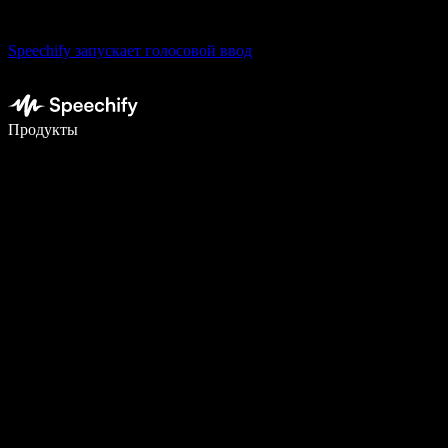
Speechify запускает голосовой ввод
Пишите в 5 раз быстрее с помощью голосового ввода
Продукты
Узнать больше