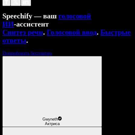
Speechify — ваш
голосовой
ИИ
‑ассистент
Синтез речи
.
Голосовой ввод
.
Быстрые
ответы
.
Попробовать бесплатно
Gwyneth
Актриса