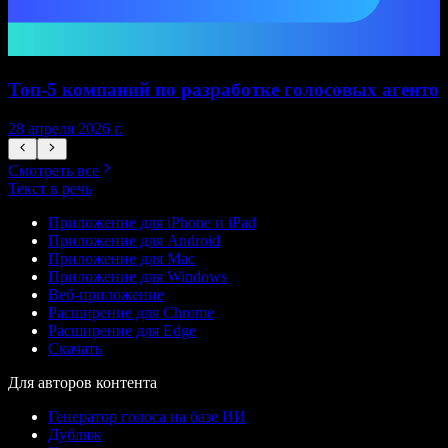
Топ-5 компаний по разработке голосовых агентов
28 апреля 2026 г.
1
Смотреть все
Текст в речь
Приложение для iPhone и iPad
Приложение для Android
Приложение для Mac
Приложение для Windows
Веб-приложение
Расширение для Chrome
Расширение для Edge
Скачать
Для авторов контента
Генератор голоса на базе ИИ
Дубляж