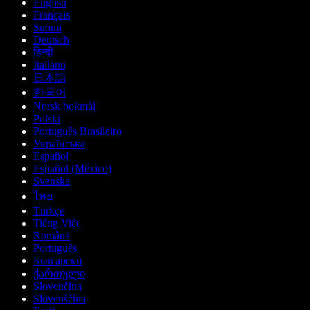
English
Français
Suomi
Deutsch
हिन्दी
Italiano
日本語
한국어
Norsk bokmål
Polski
Português Brasileiro
Українська
Español
Español (México)
Svenska
ไทย
Türkçe
Tiếng Việt
Română
Português
Български
ქართული
Slovenčina
Slovenščina