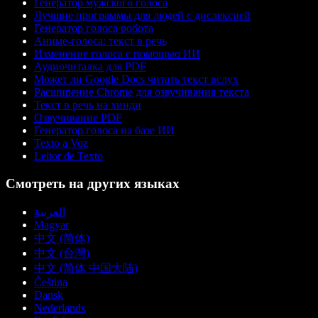
Генератор мужского голоса
Лучшие программы для людей с дислексией
Генератор голоса робота
Аниме-голоса: текст в речь
Изменение голоса с помощью ИИ
Аудиочиталка для PDF
Может ли Google Docs читать текст вслух
Расширение Chrome для озвучивания текста
Текст в речь на хинди
Озвучивание PDF
Генератор голоса на базе ИИ
Texto a Voz
Leitor de Texto
Смотреть на других языках
العربية
Magyar
中文 (简体)
中文 (台灣)
中文 (简体 中国大陆)
Čeština
Dansk
Nederlands