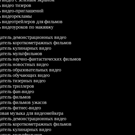
ь видео тизеров
ль видео-приглашений
ль видеорекламы
ль видеотрейлеров для фильмов
ль видеоуроков по макияжу
атель демонстрационных видео
атель короткометражных фильмов
атель кулинарных видео
атель мультфильмов
атель научно-фантастических фильмов
атель новостных видео
атель образовательных видео
атель обучающих видео
атель тизерных видео
атель триллеров
атель фан-видео
атель фильмов
атель фильмов ужасов
атель фитнес-видео
вая музыка для видеомейкера
атель демонстрационных видео
атель короткометражных фильмов
атель кулинарных видео
атель мультфильмов