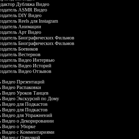
дактор Дубляжа Видео
здатель ASMR Видео
здатель DIY Видео
здатель Reels для Instagram
здатель Анимации
здатель Арт Видео
здатель Биографических Фильмов
здатель Биографических Фильмов
здатель Боевиков
здатель Вестернов
здатель Видео Интервью
здатель Видео Историй
здатель Видео Отзывов
ль Видео Презентаций
ль Видео Распаковки
ль Видео Уроков Танцев
ль Видео Экскурсий по Дому
ль Видео для Подкастов
ль Видео для Подкастов
ль Видео для Упражнений
ль Видео о Декорировании
ль Видео о Уборке
ль Видео с Комментариями
ль Видео с Озвучкой