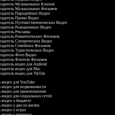
здатель Музыкальных Клипов
здатель Музыкальных Фильмов
здатель Пародийных Видео
здатель Промо Видео
здатель Путешественнических Видео
здатель Реакционных Видео
здатель Рекламы
здатель Романтических Фильмов
здатель Сатирических Видео
здатель Семейных Фильмов
здатель Туристических Видео
здатель Фото Видео
здатель Фэнтези Фильмов
здатель видео для Android
здатель видео для Mac
здатель видео для TikTok
ль видео для YouTube
ль видео для недвижимости
ль видео для произношения
ль видео для социальных сетей
ль видео о бюджете
ь видео о дне из жизни
ь видео о играх
ль видео о машинах