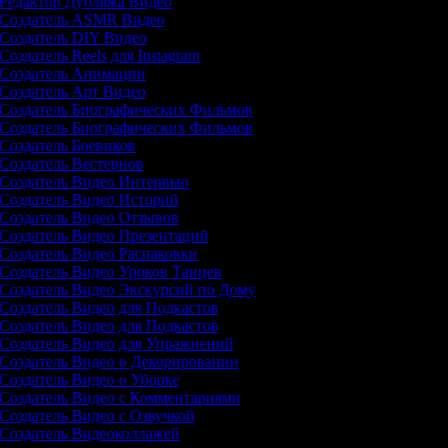
Редактор Дубляжа Видео
Создатель ASMR Видео
Создатель DIY Видео
Создатель Reels для Instagram
Создатель Анимации
Создатель Арт Видео
Создатель Биографических Фильмов
Создатель Биографических Фильмов
Создатель Боевиков
Создатель Вестернов
Создатель Видео Интервью
Создатель Видео Историй
Создатель Видео Отзывов
Создатель Видео Презентаций
Создатель Видео Распаковки
Создатель Видео Уроков Танцев
Создатель Видео Экскурсий по Дому
Создатель Видео для Подкастов
Создатель Видео для Подкастов
Создатель Видео для Упражнений
Создатель Видео о Декорировании
Создатель Видео о Уборке
Создатель Видео с Комментариями
Создатель Видео с Озвучкой
Создатель Видеоколлажей