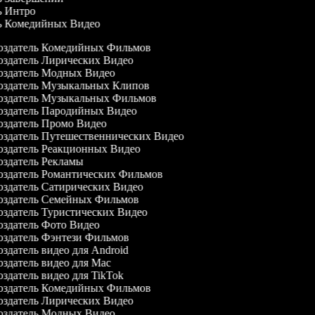
ль Интро
ль Комедийных Видео
здатель Комедийных Фильмов
здатель Лирических Видео
здатель Модных Видео
здатель Музыкальных Клипов
здатель Музыкальных Фильмов
здатель Пародийных Видео
здатель Промо Видео
здатель Путешественнических Видео
здатель Реакционных Видео
здатель Рекламы
здатель Романтических Фильмов
здатель Сатирических Видео
здатель Семейных Фильмов
здатель Туристических Видео
здатель Фото Видео
здатель Фэнтези Фильмов
здатель видео для Android
здатель видео для Mac
здатель видео для TikTok
здатель Комедийных Фильмов
здатель Лирических Видео
здатель Модных Видео