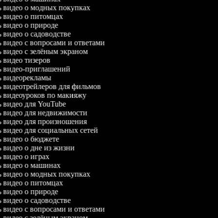
ль видео о модных покупках
ль видео о питомцах
ль видео о природе
ь видео о садоводстве
ь видео с вопросами и ответами
ль видео с зелёным экраном
ь видео тизеров
ль видео-приглашений
ль видеорекламы
ль видеотрейлеров для фильмов
ль видеоуроков по макияжу
ль видео для YouTube
ль видео для недвижимости
ль видео для произношения
ль видео для социальных сетей
ль видео о бюджете
ь видео о дне из жизни
ь видео о играх
ль видео о машинах
ль видео о модных покупках
ль видео о питомцах
ль видео о природе
ь видео о садоводстве
ь видео с вопросами и ответами
ль видео с зелёным экраном