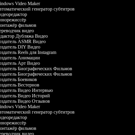
ndows Video Maker
томатический генератор субтитров
деоредактор
норежиссёр
нтажёр фильмов
реводчик видео
дактор Дубляжа Видео
здатель ASMR Видео
здатель DIY Видео
здатель Reels для Instagram
здатель Анимации
здатель Арт Видео
здатель Биографических Фильмов
здатель Биографических Фильмов
здатель Боевиков
здатель Вестернов
здатель Видео Интервью
здатель Видео Историй
здатель Видео Отзывов
ndows Video Maker
томатический генератор субтитров
деоредактор
норежиссёр
нтажёр фильмов
реводчик видео