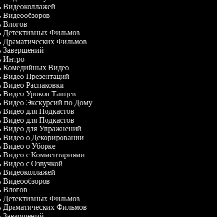
ль Видеоколлажей
ль Видеообзоров
ль Влогов
ль Детективных Фильмов
ль Драматических Фильмов
ль Завершений
ль Интро
ль Комедийных Видео
ль Видео Презентаций
ль Видео Распаковки
ль Видео Уроков Танцев
ль Видео Экскурсий по Дому
ль Видео для Подкастов
ль Видео для Подкастов
ль Видео для Упражнений
ль Видео о Декорировании
ль Видео о Уборке
ль Видео с Комментариями
ль Видео с Озвучкой
ль Видеоколлажей
ль Видеообзоров
ль Влогов
ль Детективных Фильмов
ль Драматических Фильмов
ль Завершений