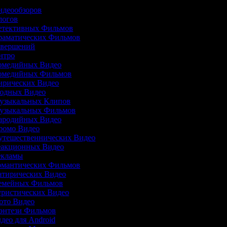
Видеообзоров
Влогов
Детективных Фильмов
Драматических Фильмов
Завершений
Интро
Комедийных Видео
Комедийных Фильмов
Лирических Видео
Модных Видео
Музыкальных Клипов
Музыкальных Фильмов
Пародийных Видео
Промо Видео
Путешественнических Видео
Реакционных Видео
Рекламы
Романтических Фильмов
Сатирических Видео
Семейных Фильмов
Туристических Видео
Фото Видео
Фэнтези Фильмов
идео для Android