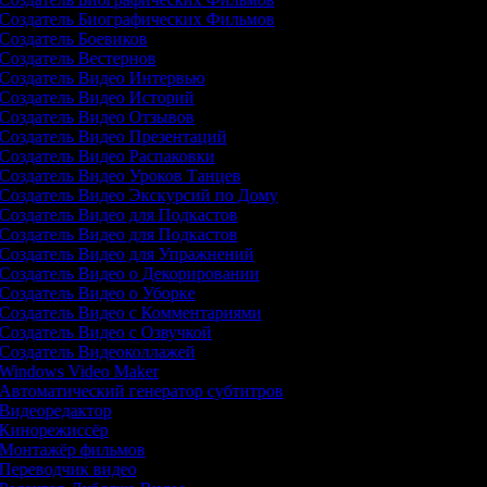
Создатель Биографических Фильмов
Создатель Боевиков
Создатель Вестернов
Создатель Видео Интервью
Создатель Видео Историй
Создатель Видео Отзывов
Создатель Видео Презентаций
Создатель Видео Распаковки
Создатель Видео Уроков Танцев
Создатель Видео Экскурсий по Дому
Создатель Видео для Подкастов
Создатель Видео для Подкастов
Создатель Видео для Упражнений
Создатель Видео о Декорировании
Создатель Видео о Уборке
Создатель Видео с Комментариями
Создатель Видео с Озвучкой
Создатель Видеоколлажей
Windows Video Maker
Автоматический генератор субтитров
Видеоредактор
Кинорежиссёр
Монтажёр фильмов
Переводчик видео