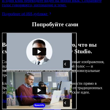
В один клик переводите видео на любой язык. Сохраняйте
голос говорящего, интонацию и темп.
Подробнее об ИИ‑дубляже
Попробуйте сами
Вот лишь малая часть того, что вы
сможете делать с Speechify Studio.
Создавайте озвучивание, добавляйте стоковые изображения,
аудио и видео без роялти, клонируйте свой голос — и
собирайте полноценные, впечатляющие аудиовизуальные
проекты.
Благодаря низкому порогу входа и доступности прямо в
браузере создатели контента избавляются от традиционных
ограничений и воплощают любые творческие идеи.
Запустить Studio