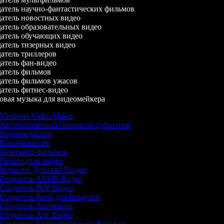
атель научно-фантастических фильмов
атель новостных видео
атель образовательных видео
атель обучающих видео
атель тизерных видео
атель триллеров
атель фан-видео
атель фильмов
атель фильмов ужасов
атель фитнес-видео
вая музыка для видеомейкера
Windows Video Maker
Автоматический генератор субтитров
Видеоредактор
Кинорежиссёр
Монтажёр фильмов
Переводчик видео
Редактор Дубляжа Видео
Создатель ASMR Видео
Создатель DIY Видео
Создатель Reels для Instagram
Создатель Анимации
Создатель Арт Видео
Создатель Биографических Фильмов