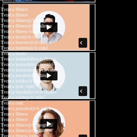
Tvorca filmov
Tvorca filmov
Tvorca filmových biografií
Tvorca filmových trailerov
Tvorca fitness videí
Tvorca herných videí
Tvorca hororových filmov
Tvorca hudobných videí
Tvorca intrier
Tvorca komediálnych filmov
Tvorca komediálnych videí
Tvorca komentovaných videí
Tvorca kreslených filmov
Tvorca krátkych filmov
Tvorca lyric videí
Tvorca muzikálových filmov
Tvorca módnych videí
Tvorca outr
Tvorca parodických videí
Tvorca filmov
Tvorca filmov
Tvorca filmových biografií
Tvorca filmových trailerov
Tvorca fitness videí