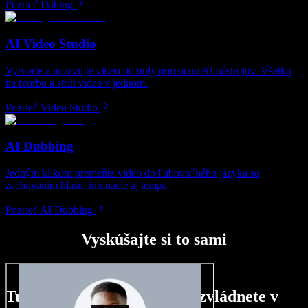
Pozrieť Dabing
AI Video Studio
Vytvorte a upravujte video od nuly pomocou AI nástrojov. Všetko
na tvorbu a strih videa v jednom.
Pozrieť Video Studio
AI Dubbing
Jedným klikom premeňte video do ľubovoľného jazyka so
zachovaním hlasu, intonácie aj tempa.
Pozrieť AI Dubbing
Vyskúšajte si to sami
Tu je malá ukážka toho, čo zvládnete v