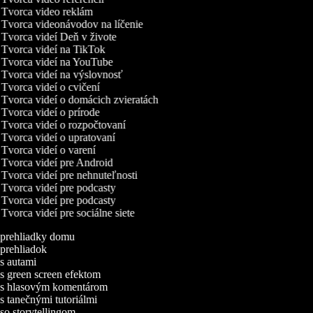
Tvorca video reklám
Tvorca videonávodov na líčenie
Tvorca videí Deň v živote
Tvorca videí na TikTok
Tvorca videí na YouTube
Tvorca videí na výslovnosť
Tvorca videí o cvičení
Tvorca videí o domácich zvieratách
Tvorca videí o prírode
Tvorca videí o rozpočtovaní
Tvorca videí o upratovaní
Tvorca videí o varení
Tvorca videí pre Android
Tvorca videí pre nehnuteľnosti
Tvorca videí pre podcasty
Tvorca videí pre podcasty
Tvorca videí pre sociálne siete
 prehliadky domu
prehliadok
s autami
s green screen efektom
 s hlasovým komentárom
s tanečnými tutoriálmi
so storytellingom