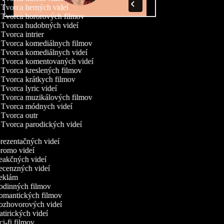
Tvorca herných videí
Tvorca hororových filmov
Tvorca hudobných videí
Tvorca intrier
Tvorca komediálnych filmov
Tvorca komediálnych videí
Tvorca komentovaných videí
Tvorca kreslených filmov
Tvorca krátkych filmov
Tvorca lyric videí
Tvorca muzikálových filmov
Tvorca módnych videí
Tvorca outr
Tvorca parodických videí
rezentačných videí
romo videí
eakčných videí
ecenzných videí
eklám
odinných filmov
omantických filmov
ozhovorových videí
tirických videí
i-fi filmov