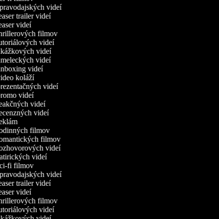
pravodajských videí
aser trailer videí
aser videí
rillerových filmov
toriálových videí
kážkových videí
meleckých videí
nboxing videí
ideo koláží
rezentačných videí
romo videí
eakčných videí
ecenzných videí
eklám
odinných filmov
omantických filmov
ozhovorových videí
tirických videí
i-fi filmov
pravodajských videí
aser trailer videí
aser videí
rillerových filmov
toriálových videí
kážkových videí