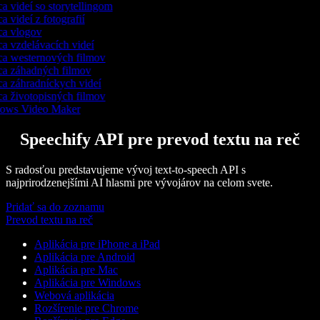
a videí so storytellingom
 videí z fotografií
a vlogov
a vzdelávacích videí
a westernových filmov
a záhadných filmov
a záhradníckych videí
a životopisných filmov
ows Video Maker
Speechify API pre prevod textu na reč
S radosťou predstavujeme vývoj text-to-speech API s
najprirodzenejšími AI hlasmi pre vývojárov na celom svete.
Pridať sa do zoznamu
Prevod textu na reč
Aplikácia pre iPhone a iPad
Aplikácia pre Android
Aplikácia pre Mac
Aplikácia pre Windows
Webová aplikácia
Rozšírenie pre Chrome