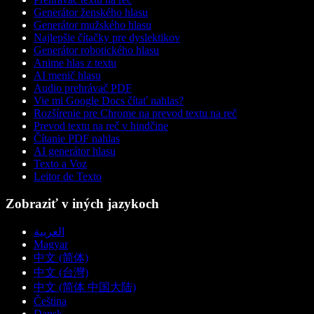
Generátor ženského hlasu
Generátor mužského hlasu
Najlepšie čítačky pre dyslektikov
Generátor robotického hlasu
Anime hlas z textu
AI menič hlasu
Audio prehrávač PDF
Vie mi Google Docs čítať nahlas?
Rozšírenie pre Chrome na prevod textu na reč
Prevod textu na reč v hindčine
Čítanie PDF nahlas
AI generátor hlasu
Texto a Voz
Leitor de Texto
Zobraziť v iných jazykoch
العربية
Magyar
中文 (简体)
中文 (台灣)
中文 (简体 中国大陆)
Čeština
Dansk