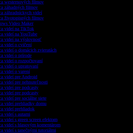
a westernových filmov
a záhadných filmov
a záhradníckych videí
a životopisných filmov
ows Video Maker
a videí na TikTok
a videí na YouTube
a videí na výslovnosť
a videí o cvičení
a videí o domácich zvieratách
a videí o prírode
a videí o rozpočtovaní
a videí o upratovaní
a videí o varení
a videí pre Android
a videí pre nehnuteľnosti
a videí pre podcasty
a videí pre podcasty
a videí pre sociálne siete
a videí prehliadky domu
a videí prehliadok
a videí s autami
a videí s green screen efektom
a videí s hlasovým komentárom
a videí s tanečnými tutoriálmi