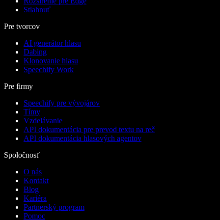
Rozšírenie pre Edge
Stiahnuť
Pre tvorcov
AI generátor hlasu
Dabing
Klonovanie hlasu
Speechify Work
Pre firmy
Speechify pre vývojárov
Tímy
Vzdelávanie
API dokumentácia pre prevod textu na reč
API dokumentácia hlasových agentov
Spoločnosť
O nás
Kontakt
Blog
Kariéra
Partnerský program
Pomoc