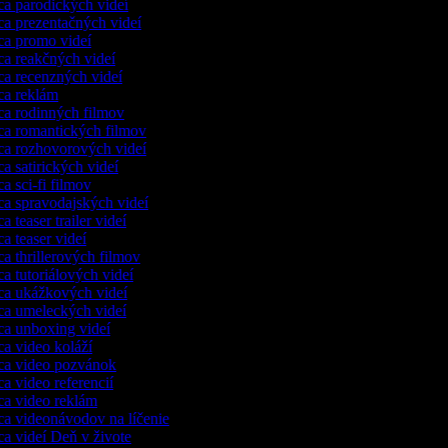
ca parodických videí
ca prezentačných videí
ca promo videí
ca reakčných videí
ca recenzných videí
ca reklám
ca rodinných filmov
ca romantických filmov
ca rozhovorových videí
ca satirických videí
ca sci-fi filmov
ca spravodajských videí
a teaser trailer videí
ca teaser videí
ca thrillerových filmov
ca tutoriálových videí
ca ukážkových videí
ca umeleckých videí
ca unboxing videí
ca video koláží
ca video pozvánok
ca video referencií
ca video reklám
ca videonávodov na líčenie
ca videí Deň v živote