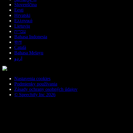
Slovenščina
Eesti
Hrvatski
Ελληνικά
Lietuvių
עברית
Bahasa Indonesia
বাংলা
Català
Bahasa Melayu
اردو
Nastavenia cookies
Podmienky používania
Zásady ochrany osobných údajov
© Speechify Inc 2026