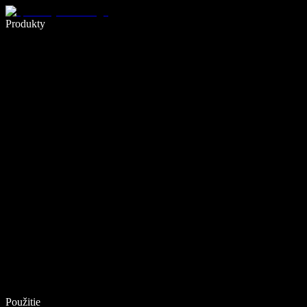
Píšte 5× rýchlejšie pomocou hlasového diktovania
Produkty
Zistiť viac
Použitie