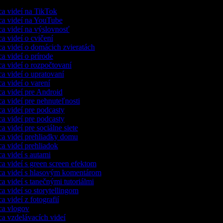
a videí na TikTok
a videí na YouTube
a videí na výslovnosť
a videí o cvičení
a videí o domácich zvieratách
a videí o prírode
a videí o rozpočtovaní
a videí o upratovaní
a videí o varení
a videí pre Android
a videí pre nehnuteľnosti
a videí pre podcasty
a videí pre podcasty
a videí pre sociálne siete
a videí prehliadky domu
a videí prehliadok
a videí s autami
a videí s green screen efektom
a videí s hlasovým komentárom
a videí s tanečnými tutoriálmi
a videí so storytellingom
 videí z fotografií
a vlogov
a vzdelávacích videí