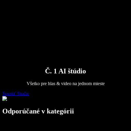
Tlač
Čítaj mi
Prehrávač textu na reč
Pre firmy
Kontaktovať obchodné oddelenie
Speechify pre firmy a školy
Speechify pre Access to Work
Speechify pre DSA
SIMBA hlasoví agenti
Speechify pre vývojárov
Č. 1 AI štúdio
Všetko pre hlas & video na jednom mieste
Spustiť Studio
Odporúčané v kategórii