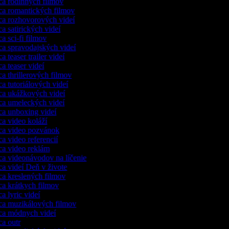
ca rodinných filmov
ca romantických filmov
ca rozhovorových videí
ca satirických videí
ca sci-fi filmov
ca spravodajských videí
a teaser trailer videí
ca teaser videí
ca thrillerových filmov
ca tutoriálových videí
ca ukážkových videí
ca umeleckých videí
ca unboxing videí
ca video koláží
ca video pozvánok
ca video referencií
ca video reklám
ca videonávodov na líčenie
ca videí Deň v živote
ca kreslených filmov
ca krátkych filmov
ca lyric videí
ca muzikálových filmov
ca módnych videí
ca outr