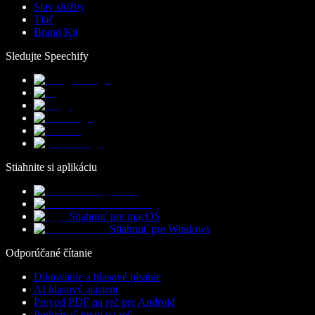
Stav služby
Tlač
Brand Kit
Sledujte Speechify
Stiahnite si aplikáciu
Stiahnuť pre macOS
Stiahnuť pre Windows
Odporúčané čítanie
Diktovanie a hlasové písanie
AI hlasový asistent
Prevod PDF na reč pre Android
Prehrávač textu na reč