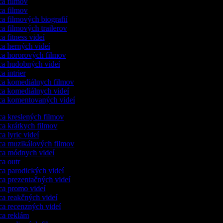
a filmov
a filmov
a filmových biografií
a filmových trailerov
a fitness videí
a herných videí
a hororových filmov
a hudobných videí
a intrier
a komediálnych filmov
a komediálnych videí
a komentovaných videí
ca kreslených filmov
ca krátkych filmov
ca lyric videí
ca muzikálových filmov
ca módnych videí
ca outr
ca parodických videí
ca prezentačných videí
ca promo videí
ca reakčných videí
ca recenzných videí
ca reklám