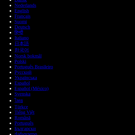
Nederlands
English
Français
Suomi
Deutsch
हिन्दी
Italiano
日本語
한국어
Norsk bokmål
Polski
Português Brasileiro
Русский
Українська
Español
Español (México)
Svenska
ไทย
Türkçe
Tiếng Việt
Română
Português
Български
ქართული