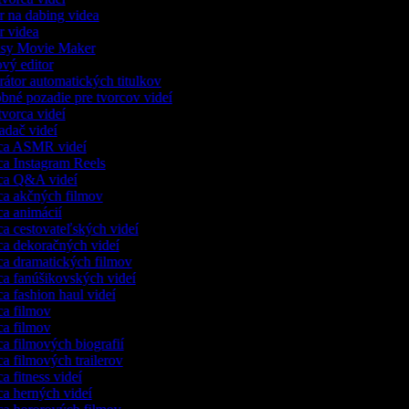
r na dabing videa
r videa
sy Movie Maker
vý editor
átor automatických titulkov
né pozadie pre tvorcov videí
vorca videí
adač videí
ca ASMR videí
a Instagram Reels
ca Q&A videí
a akčných filmov
a animácií
a cestovateľských videí
a dekoračných videí
a dramatických filmov
a fanúšikovských videí
a fashion haul videí
a filmov
a filmov
a filmových biografií
a filmových trailerov
a fitness videí
a herných videí