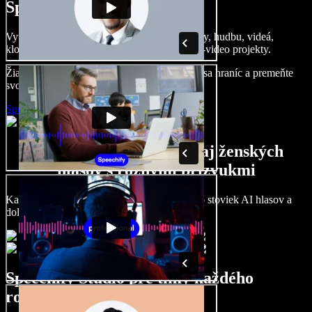
Speechify Studio.
Vytvárajte dabingy, pridajte bezplatné obrázky, hudbu, videá,
klonujte svoj hlas – postavíte pôsobivé audio-video projekty.
Žiadne učenie, všetko v prehliadači – zbavte sa hraníc a premeňte
svoje nápady na realitu.
Spustiť Studio
Široký výber mužských aj ženských
hlasov s rôznymi prízvukmi
Každý projekt môže znieť inak. Vyberte si zo stoviek AI hlasov a
dolaďte si ich podľa seba.
Speechify Studio pre tímy každého
rozsahu