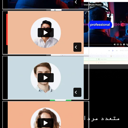
متعدد مردانہ و زنانہ آوازیں اور
لہجے دستیاب