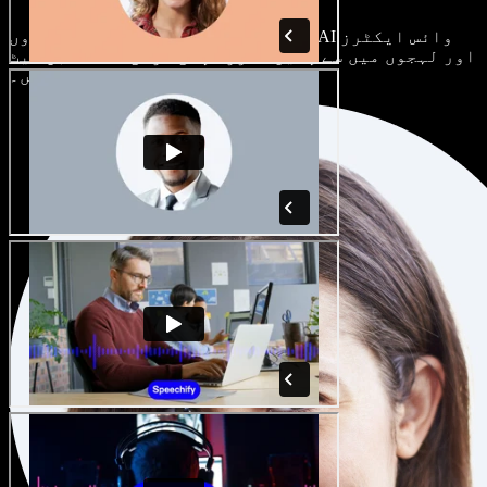
ہر پروجیکٹ الگ ہوتا ہے۔ سینکڑوں AI وائس ایکٹرز
اور لہجوں میں سے چنیں، اور اپنی مرضی کے مطابق سیٹ
کریں۔