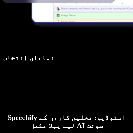
نمایاں انتخاب
Speechify اسٹوڈیو: تخلیق کاروں کے
لیے پہلا مکمل AI سوئٹ