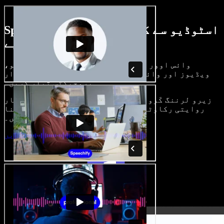
Speechify اسٹوڈیو سے کیا کچھ کر سکتے
ہیں، دیکھیے
وائس اوور بنائیں، رائلٹی فری امیجز، آڈیو،
ویڈیوز اور وائس کلون شامل کر کے بھرپور، شاندار
پروجیکٹس تیار کریں۔
زیرو لرننگ کَرو اور سب کچھ براؤزر میں، تخلیق کار
روایتی رکاوٹیں توڑ کر اپنے خیالات کو حقیقت بنا
سکتے ہیں۔
اسٹوڈیو شروع کریں