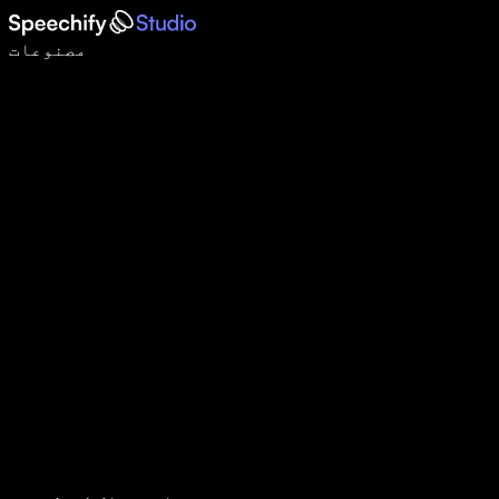
وائس ٹائپنگ کے ساتھ 5 گنا تیزی سے لکھیں
مصنوعات
مزید جانیں