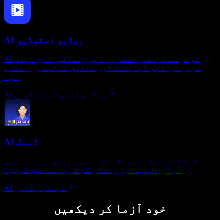
AI ویڈیو اسٹوڈیو
AI ٹولز سے خودکار مکمل ویڈیوز بنائیں اور ایڈٹ
کریں۔ ویڈیو ایڈیٹنگ اور تخلیق کے لیے ون اسٹاپ
حل۔
AI ویڈیو اسٹوڈیو دیکھیں
AI ڈبنگ
ایک کلک پر اپنی ویڈیو کسی بھی زبان میں بدلیں،
آواز، لہجے اور رفتار کو قریب سے میچ کریں۔
AI ڈبنگ دیکھیں
خود آزما کر دیکھیں