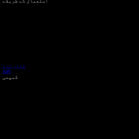
استعمال کے طریقے
ڈاؤن لوڈ
API
کمپنی