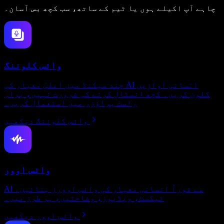
چاہے آپ اکیلے ہوں یا ٹیم کے ساتھ، سب کچھ بس آسان۔
وائس کلوننگ
چند سیکنڈ میں اعلیٰ معیار کی AI انسانی آوازیں
کلون کریں۔ کچھ انسٹال کرنے کی ضرورت نہیں، براہِ
راست براؤزر میں استعمال کریں۔
وائس کلوننگ دیکھیں
وائس اوور
AI سے فوراً انسانی معیار کی وائس اوورز بنائیں۔
ٹیکسٹ، ویڈیوز، وضاحتیں، ہر طرز میں۔
وائس اوور دیکھیں