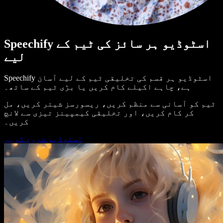
Speechify اسٹوڈیو ہر سائز کی ٹیم کے
لیے
Speechify اسٹوڈیو ہر قسم کی تخلیقی ٹیم کے لیے آسان
ہے، چاہے اکیلے کام کریں یا بڑی ٹیم کے ساتھ۔
ٹیم کو آسانی سے منظم کریں، ریسورسز شیئر کریں، مل
کر کام کریں، اور تخلیقی کیمپینز تیزی سے لانچ
کریں۔
اسٹوڈیو شروع کریں