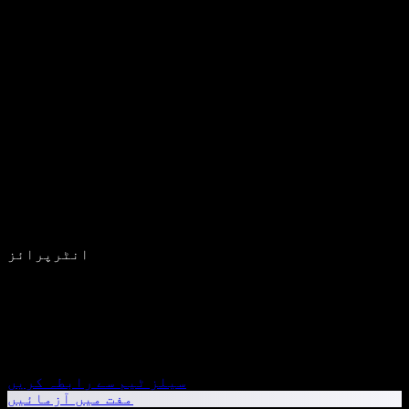
انٹرپرائز
سیلز ٹیم سے رابطہ کریں
مفت میں آزمائیں