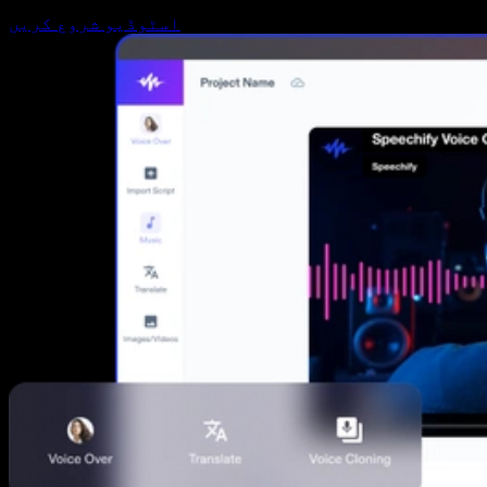
اسٹوڈیو شروع کریں