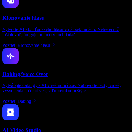
Klonovanie hlasu
Vytvorte AI klon ľudského hlasu v pár sekundách. Netreba nič
inštalovať, funguje priamo v prehliadači.
Pozrieť Klonovanie hlasu
Dabing/Voice Over
Vytvárajte dabingy s AI v reálnom čase. Nahovorte texty, videá,
vysvetlenia – čokoľvek, v ľubovoľnom štýle.
Pozrieť Dabing
AI Video Studio