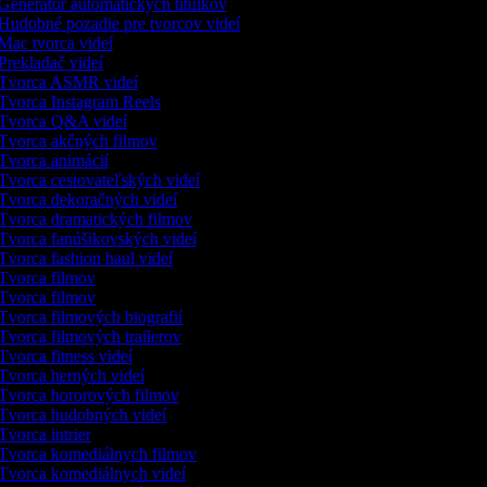
Generátor automatických titulkov
Hudobné pozadie pre tvorcov videí
Mac tvorca videí
Prekladač videí
Tvorca ASMR videí
Tvorca Instagram Reels
Tvorca Q&A videí
Tvorca akčných filmov
Tvorca animácií
Tvorca cestovateľských videí
Tvorca dekoračných videí
Tvorca dramatických filmov
Tvorca fanúšikovských videí
Tvorca fashion haul videí
Tvorca filmov
Tvorca filmov
Tvorca filmových biografií
Tvorca filmových trailerov
Tvorca fitness videí
Tvorca herných videí
Tvorca hororových filmov
Tvorca hudobných videí
Tvorca intrier
Tvorca komediálnych filmov
Tvorca komediálnych videí