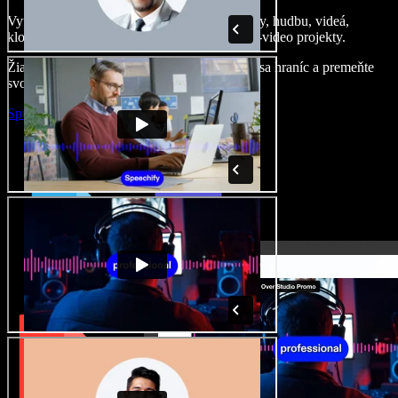
Vytvárajte dabingy, pridajte bezplatné obrázky, hudbu, videá,
klonujte svoj hlas – postavíte pôsobivé audio-video projekty.
Žiadne učenie, všetko v prehliadači – zbavte sa hraníc a premeňte
svoje nápady na realitu.
Spustiť Studio