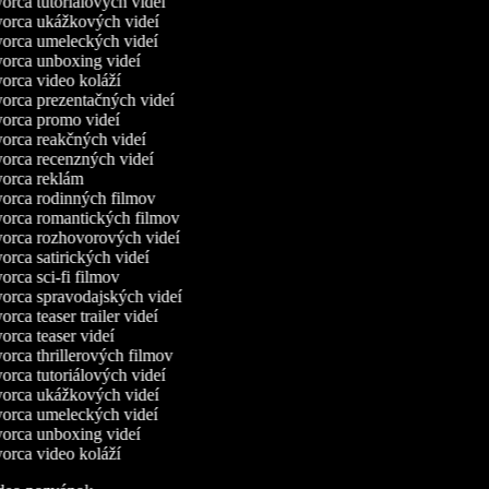
rca tutoriálových videí
orca ukážkových videí
orca umeleckých videí
orca unboxing videí
rca video koláží
rca prezentačných videí
orca promo videí
orca reakčných videí
orca recenzných videí
orca reklám
orca rodinných filmov
orca romantických filmov
orca rozhovorových videí
rca satirických videí
rca sci-fi filmov
rca spravodajských videí
rca teaser trailer videí
rca teaser videí
rca thrillerových filmov
rca tutoriálových videí
orca ukážkových videí
orca umeleckých videí
orca unboxing videí
rca video koláží