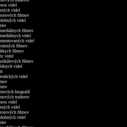
tness videí
erných videí
ororových filmov
udobných videí
trier
omediálnych filmov
omediálnych videí
komentovaných videí
reslených filmov
rátkych filmov
ric videí
uzikálových filmov
módnych videí
utr
arodických videí
ilmov
ilmov
ilmových biografií
ilmových trailerov
tness videí
erných videí
ororových filmov
udobných videí
trier