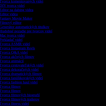
Tvorca komentovaných videí
DIY tvorca videí
Editor na dabing videa
Editor videa
Fantasy Movie Maker
Filmový editor
Generátor automatických titulkov
Hudobné pozadie pre tvorcov videí
Mac tvorca videí
Prekladač videí
Tvorca ASMR videí
Tvorca Instagram Reels
Tvorca Q&A videí
Tvorca akčných filmov
Tvorca animácií
Tvorca cestovateľských videí
Tvorca dekoračných videí
Tvorca dramatických filmov
Tvorca fanúšikovských videí
Tvorca fashion haul videí
Tvorca filmov
Tvorca filmov
Tvorca filmových biografií
Tvorca filmových trailerov
Tvorca fitness videí