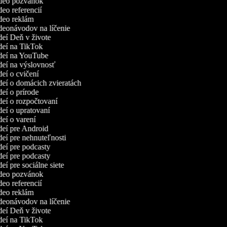
video pozvánok
ideo referencií
ideo reklám
ideonávodov na líčenie
ideí Deň v živote
ideí na TikTok
ideí na YouTube
ideí na výslovnosť
ideí o cvičení
ideí o domácich zvieratách
ideí o prírode
ideí o rozpočtovaní
ideí o upratovaní
ideí o varení
ideí pre Android
ideí pre nehnuteľnosti
ideí pre podcasty
ideí pre podcasty
deí pre sociálne siete
video pozvánok
ideo referencií
ideo reklám
ideonávodov na líčenie
ideí Deň v živote
ideí na TikTok