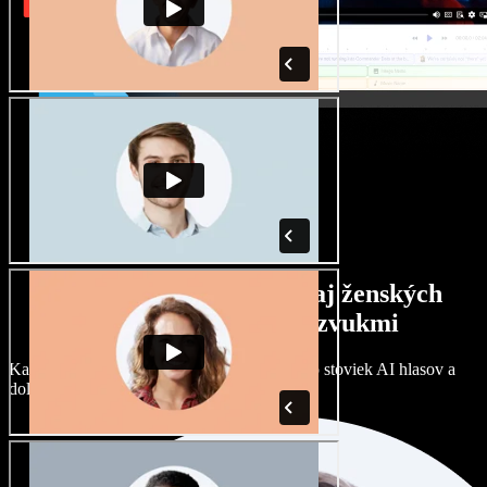
Široký výber mužských aj ženských
hlasov s rôznymi prízvukmi
Každý projekt môže znieť inak. Vyberte si zo stoviek AI hlasov a
dolaďte si ich podľa seba.