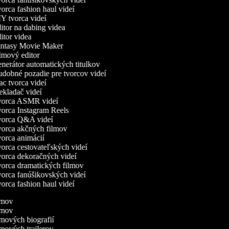
rca fashion haul videí
 tvorca videí
tor na dabing videa
tor videa
ntasy Movie Maker
mový editor
erátor automatických titulkov
dobné pozadie pre tvorcov videí
 tvorca videí
kladač videí
orca ASMR videí
orca Instagram Reels
orca Q&A videí
orca akčných filmov
orca animácií
rca cestovateľských videí
orca dekoračných videí
orca dramatických filmov
orca fanúšikovských videí
rca fashion haul videí
ilmov
ilmov
ilmových biografií
ilmových trailerov