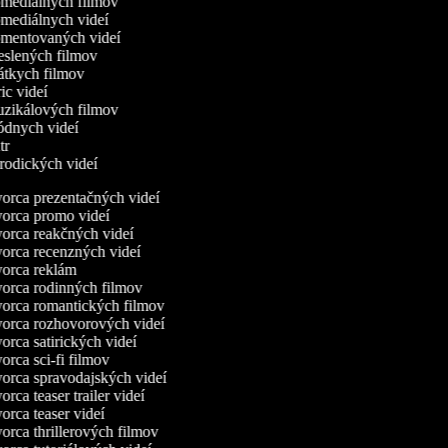
omediálnych filmov
omediálnych videí
komentovaných videí
reslených filmov
rátkych filmov
ric videí
uzikálových filmov
módnych videí
utr
arodických videí
rca prezentačných videí
orca promo videí
orca reakčných videí
orca recenzných videí
orca reklám
orca rodinných filmov
orca romantických filmov
orca rozhovorových videí
rca satirických videí
rca sci-fi filmov
rca spravodajských videí
rca teaser trailer videí
rca teaser videí
rca thrillerových filmov