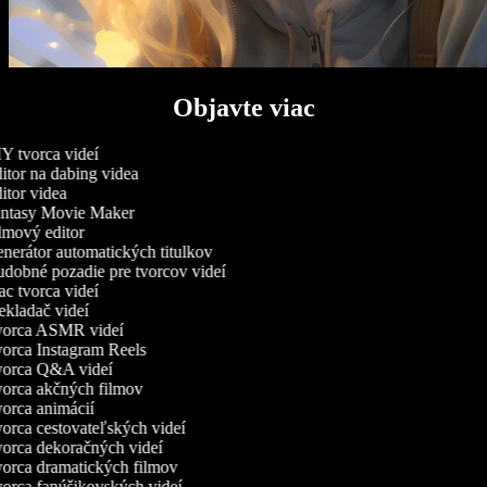
Objavte viac
 tvorca videí
tor na dabing videa
tor videa
ntasy Movie Maker
mový editor
erátor automatických titulkov
dobné pozadie pre tvorcov videí
 tvorca videí
kladač videí
orca ASMR videí
orca Instagram Reels
orca Q&A videí
orca akčných filmov
orca animácií
rca cestovateľských videí
orca dekoračných videí
orca dramatických filmov
orca fanúšikovských videí