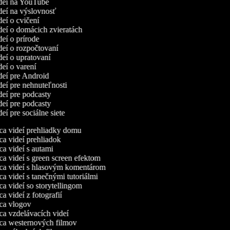
ideí na YouTube
ideí na výslovnosť
ideí o cvičení
ideí o domácich zvieratách
ideí o prírode
ideí o rozpočtovaní
ideí o upratovaní
ideí o varení
ideí pre Android
ideí pre nehnuteľnosti
ideí pre podcasty
ideí pre podcasty
deí pre sociálne siete
a videí prehliadky domu
a videí prehliadok
a videí s autami
a videí s green screen efektom
a videí s hlasovým komentárom
 videí s tanečnými tutoriálmi
 videí so storytellingom
 videí z fotografií
a vlogov
a vzdelávacích videí
a westernových filmov