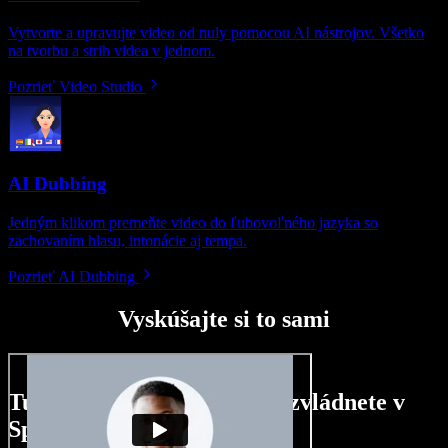
Vytvorte a upravujte video od nuly pomocou AI nástrojov. Všetko
na tvorbu a strih videa v jednom.
Pozrieť Video Studio
AI Dubbing
Jedným klikom premeňte video do ľubovoľného jazyka so
zachovaním hlasu, intonácie aj tempa.
Pozrieť AI Dubbing
Vyskúšajte si to sami
Tu je malá ukážka toho, čo zvládnete v
Speechify Studio.