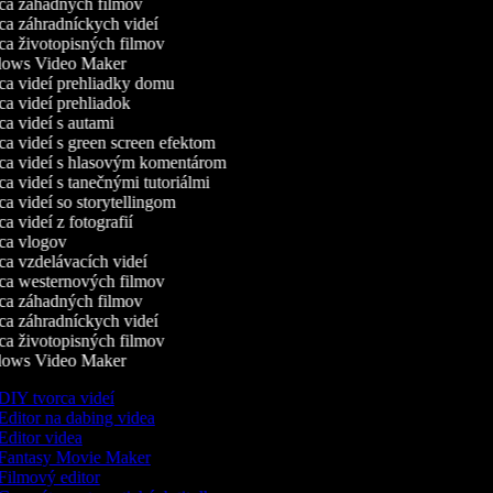
a záhadných filmov
a záhradníckych videí
a životopisných filmov
ows Video Maker
a videí prehliadky domu
a videí prehliadok
a videí s autami
a videí s green screen efektom
a videí s hlasovým komentárom
 videí s tanečnými tutoriálmi
 videí so storytellingom
 videí z fotografií
a vlogov
a vzdelávacích videí
a westernových filmov
a záhadných filmov
a záhradníckych videí
a životopisných filmov
ows Video Maker
DIY tvorca videí
Editor na dabing videa
Editor videa
Fantasy Movie Maker
Filmový editor