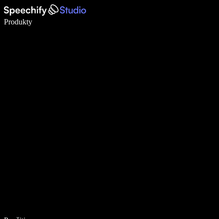
Píšte 5× rýchlejšie pomocou hlasového diktovania
Produkty
Zistiť viac