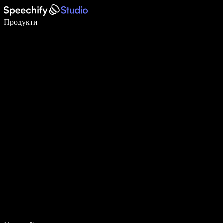
Пишіть у 5 разів швидше за допомогою голосового введення
Продукти
Дізнатися більше