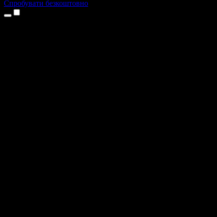
Спробувати безкоштовно
Продукти
Текст у мовлення
Додатки для iPhone та iPad
Додаток для Android
Розширення для Chrome
Розширення для Edge
Вебдодаток
Додаток для Mac
Додаток для Windows
ШІ-генератор голосу
Озвучення
Дубляж