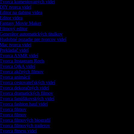
Tvorca komentovaných videí
DIY tvorca videí
Editor na dabing videa
Editor videa
Fantasy Movie Maker
Filmový editor
Generátor automatických titulkov
Hudobné pozadie pre tvorcov videí
Mac tvorca videí
Prekladač videí
Tvorca ASMR videí
Tvorca Instagram Reels
Tvorca Q&A videí
Tvorca akčných filmov
Tvorca animácií
Tvorca cestovateľských videí
Tvorca dekoračných videí
Tvorca dramatických filmov
Tvorca fanúšikovských videí
Tvorca fashion haul videí
Tvorca filmov
Tvorca filmov
Tvorca filmových biografií
Tvorca filmových trailerov
Tvorca fitness videí