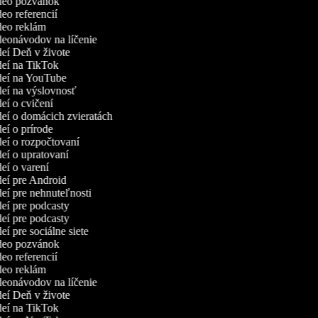
ideo pozvánok
deo referencií
ideo reklám
ideonávodov na líčenie
ideí Deň v živote
ideí na TikTok
ideí na YouTube
ideí na výslovnosť
deí o cvičení
ideí o domácich zvieratách
deí o prírode
ideí o rozpočtovaní
deí o upratovaní
deí o varení
ideí pre Android
deí pre nehnuteľnosti
deí pre podcasty
deí pre podcasty
deí pre sociálne siete
ideo pozvánok
deo referencií
ideo reklám
ideonávodov na líčenie
ideí Deň v živote
ideí na TikTok