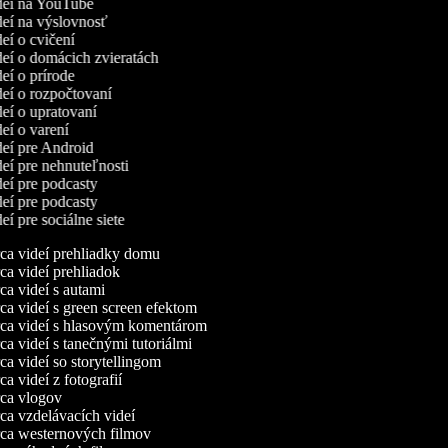
ideí na YouTube
ideí na výslovnosť
deí o cvičení
ideí o domácich zvieratách
deí o prírode
ideí o rozpočtovaní
deí o upratovaní
deí o varení
ideí pre Android
deí pre nehnuteľnosti
deí pre podcasty
deí pre podcasty
deí pre sociálne siete
a videí prehliadky domu
a videí prehliadok
a videí s autami
a videí s green screen efektom
a videí s hlasovým komentárom
a videí s tanečnými tutoriálmi
a videí so storytellingom
 videí z fotografií
a vlogov
a vzdelávacích videí
a westernových filmov