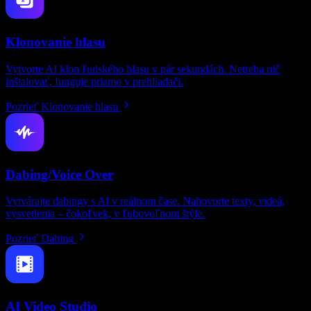
Klonovanie hlasu
Vytvorte AI klon ľudského hlasu v pár sekundách. Netreba nič
inštalovať, funguje priamo v prehliadači.
Pozrieť Klonovanie hlasu
Dabing/Voice Over
Vytvárajte dabingy s AI v reálnom čase. Nahovorte texty, videá,
vysvetlenia – čokoľvek, v ľubovoľnom štýle.
Pozrieť Dabing
AI Video Studio