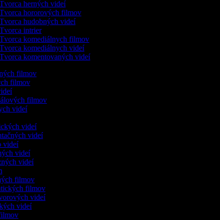
Tvorca herných videí
Tvorca hororových filmov
Tvorca hudobných videí
Tvorca intrier
Tvorca komediálnych filmov
Tvorca komediálnych videí
Tvorca komentovaných videí
ených filmov
ych filmov
videí
kálových filmov
ych videí
ických videí
ntačných videí
o videí
ných videí
zných videí
ám
nných filmov
ntických filmov
ovorových videí
ických videí
 filmov