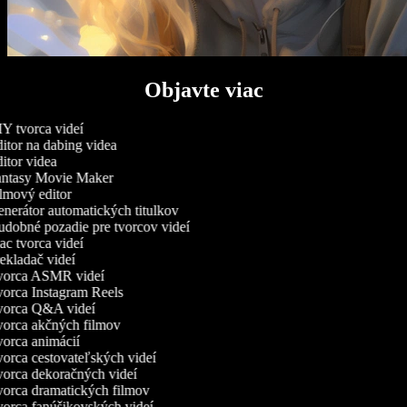
Objavte viac
Y tvorca videí
itor na dabing videa
itor videa
ntasy Movie Maker
lmový editor
nerátor automatických titulkov
dobné pozadie pre tvorcov videí
c tvorca videí
ekladač videí
orca ASMR videí
orca Instagram Reels
orca Q&A videí
orca akčných filmov
orca animácií
orca cestovateľských videí
orca dekoračných videí
orca dramatických filmov
orca fanúšikovských videí