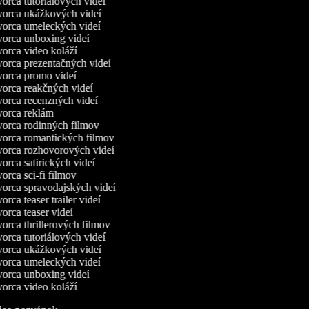
orca tutoriálových videí
orca ukážkových videí
orca umeleckých videí
orca unboxing videí
orca video koláží
orca prezentačných videí
orca promo videí
orca reakčných videí
orca recenzných videí
orca reklám
orca rodinných filmov
orca romantických filmov
orca rozhovorových videí
orca satirických videí
rca sci-fi filmov
orca spravodajských videí
rca teaser trailer videí
orca teaser videí
orca thrillerových filmov
orca tutoriálových videí
orca ukážkových videí
orca umeleckých videí
orca unboxing videí
orca video koláží