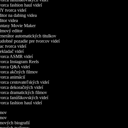
orca fashion haul videí
Y tvorca videí
itor na dabing videa
itor videa
ntasy Movie Maker
lmový editor
nerátor automatických titulkov
dobné pozadie pre tvorcov videí
c tvorca videí
ekladač videí
orca ASMR videí
orca Instagram Reels
orca Q&A videí
orca akčných filmov
orca animácií
orca cestovateľských videí
orca dekoračných videí
orca dramatických filmov
orca fanúšikovských videí
orca fashion haul videí
ilmov
ilmov
lmových biografií
lmových trailerov