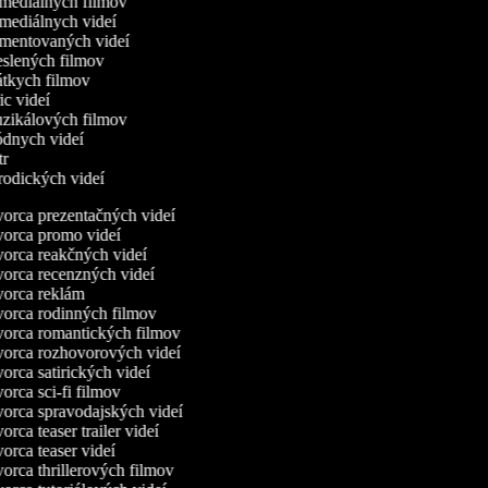
omediálnych filmov
omediálnych videí
omentovaných videí
reslených filmov
rátkych filmov
ric videí
uzikálových filmov
ódnych videí
utr
arodických videí
orca prezentačných videí
orca promo videí
orca reakčných videí
orca recenzných videí
orca reklám
orca rodinných filmov
orca romantických filmov
orca rozhovorových videí
orca satirických videí
rca sci-fi filmov
orca spravodajských videí
rca teaser trailer videí
orca teaser videí
orca thrillerových filmov