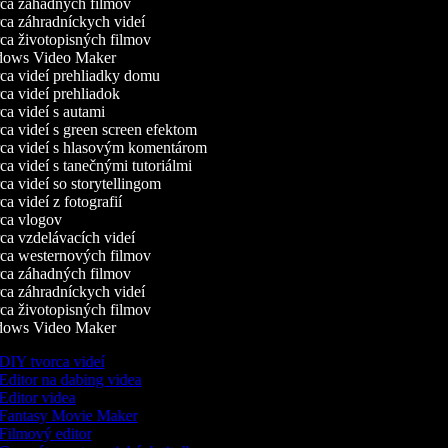
a záhadných filmov
a záhradníckych videí
a životopisných filmov
ows Video Maker
a videí prehliadky domu
a videí prehliadok
a videí s autami
a videí s green screen efektom
a videí s hlasovým komentárom
a videí s tanečnými tutoriálmi
a videí so storytellingom
 videí z fotografií
a vlogov
a vzdelávacích videí
a westernových filmov
a záhadných filmov
a záhradníckych videí
a životopisných filmov
ows Video Maker
DIY tvorca videí
Editor na dabing videa
Editor videa
Fantasy Movie Maker
Filmový editor