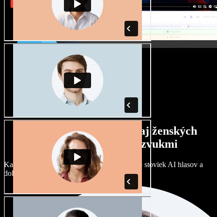
Široký výber mužských aj ženských
hlasov s rôznymi prízvukmi
Každý projekt môže znieť inak. Vyberte si zo stoviek AI hlasov a
dolaďte si ich podľa seba.