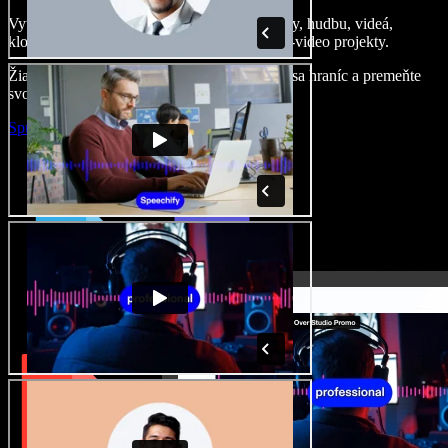
Vytvárajte dabingy, pridajte bezplatné obrázky, hudbu, videá,
klonujte svoj hlas – postavíte pôsobivé audio-video projekty.
Žiadne učenie, všetko v prehliadači – zbavte sa hraníc a premeňte
svoje nápady na realitu.
Spustiť Studio