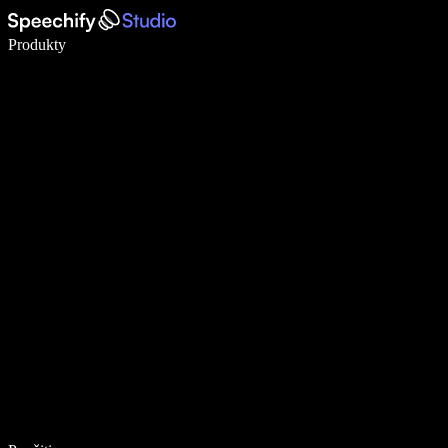
Píšte 5× rýchlejšie pomocou hlasového diktovania
Produkty
Zistiť viac