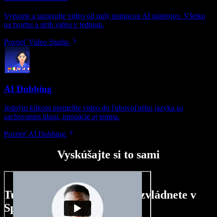
Vytvorte a upravujte video od nuly pomocou AI nástrojov. Všetko
na tvorbu a strih videa v jednom.
Pozrieť Video Studio
AI Dubbing
Jedným klikom premeňte video do ľubovoľného jazyka so
zachovaním hlasu, intonácie aj tempa.
Pozrieť AI Dubbing
Vyskúšajte si to sami
Tu je malá ukážka toho, čo zvládnete v
Speechify Studio.