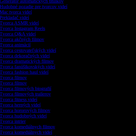
Generátor automatických titulkov
Hudobné pozadie pre tvorcov videí
Mac tvorca videí
Prekladač videí
Tvorca ASMR videí
Tvorca Instagram Reels
Tvorca Q&A videí
Tvorca akčných filmov
Tvorca animácií
Tvorca cestovateľských videí
Tvorca dekoračných videí
Tvorca dramatických filmov
Tvorca fanúšikovských videí
Tvorca fashion haul videí
Tvorca filmov
Tvorca filmov
Tvorca filmových biografií
Tvorca filmových trailerov
Tvorca fitness videí
Tvorca herných videí
Tvorca hororových filmov
Tvorca hudobných videí
Tvorca intrier
Tvorca komediálnych filmov
Tvorca komediálnych videí