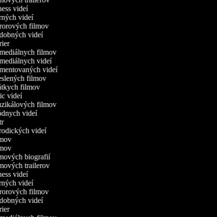
tness videí
erných videí
ororových filmov
udobných videí
trier
omediálnych filmov
omediálnych videí
omentovaných videí
reslených filmov
rátkych filmov
ric videí
uzikálových filmov
ódnych videí
utr
arodických videí
ilmov
ilmov
lmových biografií
lmových trailerov
tness videí
erných videí
ororových filmov
udobných videí
trier