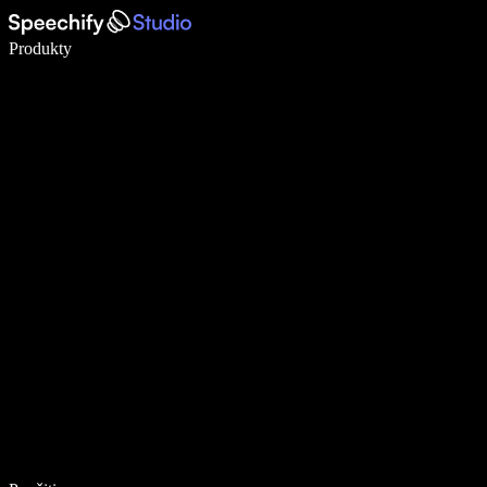
Píšte 5× rýchlejšie pomocou hlasového diktovania
Produkty
Zistiť viac