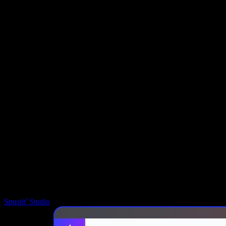
AI generátor hlasu
Príbehy používateľov
Čítanie Dokumentov Google nahlas
B2B prípadové štúdie
AI menič hlasu
Recenzie
Aplikácie na čítanie textu nahlas
Tlač
Čítaj mi
Prehrávač textu na reč
Pre firmy
Kontaktovať obchodné oddelenie
Speechify pre firmy a školy
Speechify pre Access to Work
Speechify pre DSA
SIMBA hlasoví agenti
Speechify pre vývojárov
Spustiť Studio