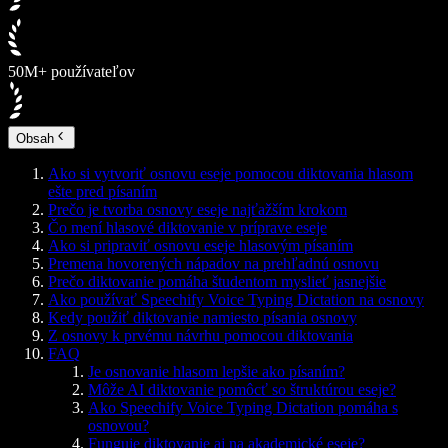
50M+ používateľov
Obsah
Ako si vytvoriť osnovu eseje pomocou diktovania hlasom
ešte pred písaním
Prečo je tvorba osnovy eseje najťažším krokom
Čo mení hlasové diktovanie v príprave eseje
Ako si pripraviť osnovu eseje hlasovým písaním
Premena hovorených nápadov na prehľadnú osnovu
Prečo diktovanie pomáha študentom myslieť jasnejšie
Ako používať Speechify Voice Typing Dictation na osnovy
Kedy použiť diktovanie namiesto písania osnovy
Z osnovy k prvému návrhu pomocou diktovania
FAQ
Je osnovanie hlasom lepšie ako písaním?
Môže AI diktovanie pomôcť so štruktúrou eseje?
Ako Speechify Voice Typing Dictation pomáha s
osnovou?
Funguje diktovanie aj na akademické eseje?