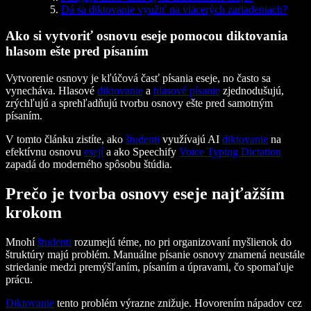
Dá sa diktovanie využiť na viacerých zariadeniach?
Ako si vytvoriť osnovu eseje pomocou diktovania
hlasom ešte pred písaním
Vytvorenie osnovy je kľúčová časť písania eseje, no často sa
vynecháva. Hlasové
diktovanie
a
hlasové písanie
zjednodušujú,
zrýchľujú a sprehľadňujú tvorbu osnovy ešte pred samotným
písaním.
V tomto článku zistíte, ako
študenti
využívajú AI
diktovanie
na
efektívnu osnovu
esejí
a ako Speechify
Voice Typing Dictation
zapadá do moderného spôsobu štúdia.
Prečo je tvorba osnovy eseje najťažším
krokom
Mnohí
študenti
rozumejú téme, no pri organizovaní myšlienok do
štruktúry majú problém. Manuálne písanie osnovy znamená neustále
striedanie medzi premýšľaním, písaním a úpravami, čo spomaľuje
prácu.
Diktovanie
tento problém výrazne znižuje. Hovorením nápadov cez