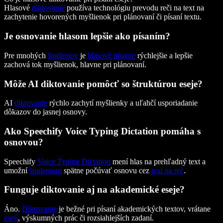
Hlasové
diktovanie
používa technológiu prevodu reči na text na
zachytenie hovorených myšlienok pri plánovaní či písaní textu.
Je osnovanie hlasom lepšie ako písaním?
Pre mnohých
študentov
je
hlasové písanie
rýchlejšie a lepšie
zachová tok myšlienok, hlavne pri plánovaní.
Môže AI diktovanie pomôcť so štruktúrou eseje?
AI
diktovanie
rýchlo zachytí myšlienky a uľahčí usporiadanie
dôkazov do jasnej osnovy.
Ako Speechify Voice Typing Dictation pomáha s
osnovou?
Speechify
Voice Typing Dictation
mení hlas na prehľadný text a
umožní
študentom
spätne počúvať osnovu cez
text na reč
.
Funguje diktovanie aj na akademické eseje?
Áno.
Diktovanie
je bežné pri písaní akademických textov, vrátane
esejí
, výskumných prác či rozsiahlejších zadaní.