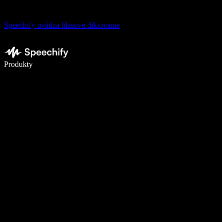
Speechify uvádza hlasové diktovanie
Píšte 5× rýchlejšie pomocou hlasového diktovania
Produkty
Zistiť viac