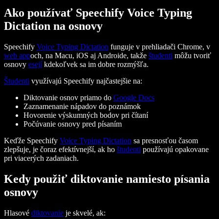
Ako používať Speechify Voice Typing
Dictation na osnovy
Speechify
Voice Typing Dictation
funguje v prehliadači Chrome, v
web app
och, na Macu, iOS aj Androide, takže
študenti
môžu tvoriť
osnovy
esejí
kdekoľvek sa im dobre rozmýšľa.
Študenti
využívajú Speechify najčastejšie na:
Diktovanie osnov priamo do
Google Docs
Zaznamenanie nápadov do poznámok
Hovorenie výskumných bodov pri čítaní
Počúvanie osnovy pred písaním
Keďže Speechify
Voice Typing Dictation
sa presnosťou časom
zlepšuje, je čoraz efektívnejší, ak ho
študenti
používajú opakovane
pri viacerých zadaniach.
Kedy použiť diktovanie namiesto písania
osnovy
Hlasové
diktovanie
je skvelé, ak: