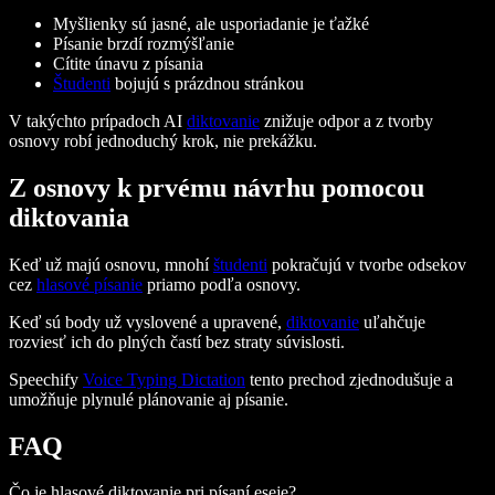
Myšlienky sú jasné, ale usporiadanie je ťažké
Písanie brzdí rozmýšľanie
Cítite únavu z písania
Študenti
bojujú s prázdnou stránkou
V takýchto prípadoch AI
diktovanie
znižuje odpor a z tvorby
osnovy robí jednoduchý krok, nie prekážku.
Z osnovy k prvému návrhu pomocou
diktovania
Keď už majú osnovu, mnohí
študenti
pokračujú v tvorbe odsekov
cez
hlasové písanie
priamo podľa osnovy.
Keď sú body už vyslovené a upravené,
diktovanie
uľahčuje
rozviesť ich do plných častí bez straty súvislosti.
Speechify
Voice Typing Dictation
tento prechod zjednodušuje a
umožňuje plynulé plánovanie aj písanie.
FAQ
Čo je hlasové diktovanie pri písaní eseje?