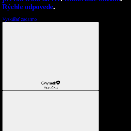
Rýchle odpovede
.
Vyskúšať zadarmo
Gwyneth
Herečka