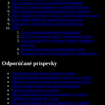
Ako si pripraviť osnovu eseje hlasovým písaním
Premena hovorených nápadov na prehľadnú osnovu
Prečo diktovanie pomáha študentom myslieť jasnejšie
Ako používať Speechify Voice Typing Dictation na osnovy
Kedy použiť diktovanie namiesto písania osnovy
Z osnovy k prvému návrhu pomocou diktovania
FAQ
Je osnovanie hlasom lepšie ako písaním?
Môže AI diktovanie pomôcť so štruktúrou eseje?
Ako Speechify Voice Typing Dictation pomáha s
osnovou?
Funguje diktovanie aj na akademické eseje?
Dá sa diktovanie využiť na viacerých zariadeniach?
Odporúčané príspevky
História hlasového asistenta Amazon Alexa
Najlepšie aplikácie na diktovanie a prevod reči na text
Bezplatný softvér na diktovanie a prevod hlasu na text
Stručná história diktovania a hlasového písania
Najlepšie alternatívy ku Granola
Ako zapnúť hlasové písanie a diktovanie vo Worde
Aplikácie na prevod reči na text
Ako povoliť hlasové písanie a diktovanie v Androide