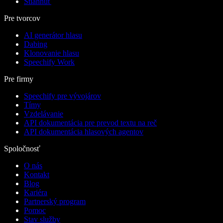
Stiahnuť
Pre tvorcov
AI generátor hlasu
Dabing
Klonovanie hlasu
Speechify Work
Pre firmy
Speechify pre vývojárov
Tímy
Vzdelávanie
API dokumentácia pre prevod textu na reč
API dokumentácia hlasových agentov
Spoločnosť
O nás
Kontakt
Blog
Kariéra
Partnerský program
Pomoc
Stav služby