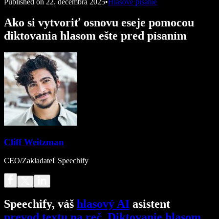
Published on
22. decembra 2025
•
Hlasové písanie
Ako si vytvoriť osnovu eseje pomocou
diktovania hlasom ešte pred písaním
Cliff Weitzman
CEO/Zakladateľ Speechify
Speechify, váš
hlasový AI
asistent
prevod textu na reč
.
Diktovanie hlasom
.