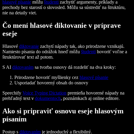
hlasové písanie
môžu
študenti
zachytiť argumenty, príklady a
prechody bez starostí o slovosled. Môžu sa sústrediť na štruktúru,
nie na detaily viet.
Čo mení hlasové diktovanie v príprave
eseje
Hlasové
diktovanie
zachytí nápady tak, ako prirodzene vznikajú.
Namiesto písania do odrážok hneď môžu
študenti
hovoriť voľne a
štruktúrovať text až potom.
S AI
diktovaním
sa tvorba osnovy dá rozdeliť na dva kroky:
Prirodzene hovoriť myšlienky cez
hlasové písanie
Usporiadať hovorený obsah do osnovy
Speechify
Voice Typing Dictation
premieňa hovorené nápady na
prehľadný text v
dokumentoch
, poznámkach aj online editore.
Ako si pripraviť osnovu eseje hlasovým
písaním
Postup s
diktovaním
je jednoduchý a flexibilný.