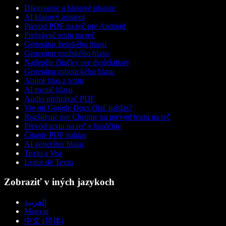
Diktovanie a hlasové písanie
AI hlasový asistent
Prevod PDF na reč pre Android
Prehrávač textu na reč
Generátor ženského hlasu
Generátor mužského hlasu
Najlepšie čítačky pre dyslektikov
Generátor robotického hlasu
Anime hlas z textu
AI menič hlasu
Audio prehrávač PDF
Vie mi Google Docs čítať nahlas?
Rozšírenie pre Chrome na prevod textu na reč
Prevod textu na reč v hindčine
Čítanie PDF nahlas
AI generátor hlasu
Texto a Voz
Leitor de Texto
Zobraziť v iných jazykoch
العربية
Magyar
中文 (简体)