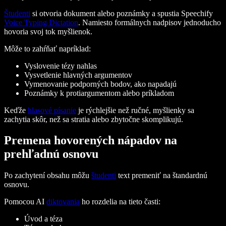
Študenti
si otvoria dokument alebo poznámky a spustia Speechify
Voice Typing Dictation
. Namiesto formálnych nadpisov jednoducho
hovoria svoj tok myšlienok.
Môže to zahŕňať napríklad:
Vyslovenie tézy nahlas
Vysvetlenie hlavných argumentov
Vymenovanie podporných bodov, ako napadajú
Poznámky k protiargumentom alebo príkladom
Keďže
hlasové písanie
je rýchlejšie než ručné, myšlienky sa
zachytia skôr, než sa stratia alebo zbytočne skomplikujú.
Premena hovorených nápadov na
prehľadnú osnovu
Po zachytení obsahu môžu
študenti
text premeniť na štandardnú
osnovu.
Pomocou AI
diktovania
ho rozdelia na tieto časti:
Úvod a téza