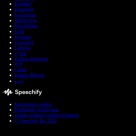
Română
Português
Български
ქართული
Slovenščina
Eesti
Hrvatski
Ελληνικά
Lietuvių
עברית
Bahasa Indonesia
বাংলা
Català
Bahasa Melayu
اردو
Nastavenia cookies
Podmienky používania
Zásady ochrany osobných údajov
© Speechify Inc 2026