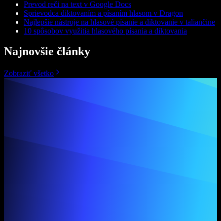
Prevod reči na text v Google Docs
Sprievodca diktovaním a písaním hlasom v Dragon
Najlepšie nástroje na hlasové písanie a diktovanie v taliančine
10 spôsobov využitia hlasového písania a diktovania
Najnovšie články
Zobraziť všetko