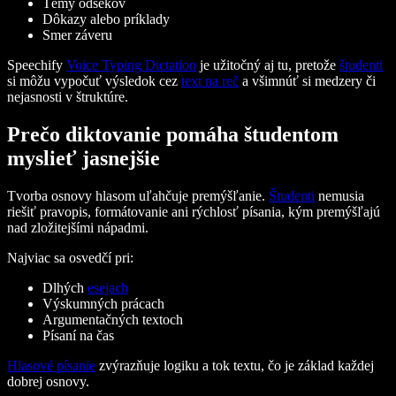
Témy odsekov
Dôkazy alebo príklady
Smer záveru
Speechify
Voice Typing Dictation
je užitočný aj tu, pretože
študenti
si môžu vypočuť výsledok cez
text na reč
a všimnúť si medzery či
nejasnosti v štruktúre.
Prečo diktovanie pomáha študentom
myslieť jasnejšie
Tvorba osnovy hlasom uľahčuje premýšľanie.
Študenti
nemusia
riešiť pravopis, formátovanie ani rýchlosť písania, kým premýšľajú
nad zložitejšími nápadmi.
Najviac sa osvedčí pri:
Dlhých
esejach
Výskumných prácach
Argumentačných textoch
Písaní na čas
Hlasové písanie
zvýrazňuje logiku a tok textu, čo je základ každej
dobrej osnovy.