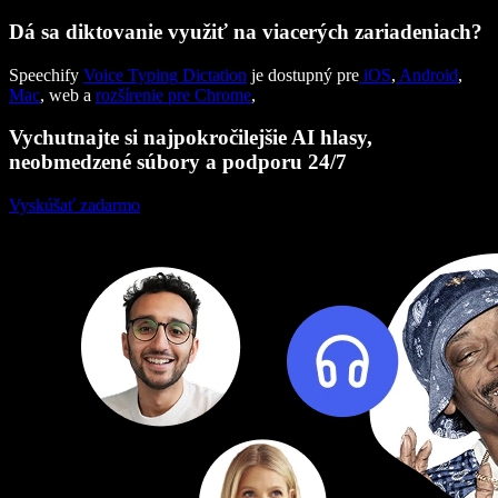
Dá sa diktovanie využiť na viacerých zariadeniach?
Speechify
Voice Typing Dictation
je dostupný pre
iOS
,
Android
,
Mac
, web a
rozšírenie pre Chrome
,
Vychutnajte si najpokročilejšie AI hlasy,
neobmedzené súbory a podporu 24/7
Vyskúšať zadarmo