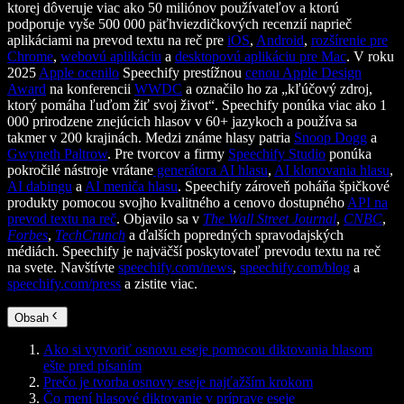
ktorej dôveruje viac ako 50 miliónov používateľov a ktorú
podporuje vyše 500 000 päťhviezdičkových recenzií naprieč
aplikáciami na prevod textu na reč pre
iOS
,
Android
,
rozšírenie pre
Chrome
,
webovú aplikáciu
a
desktopovú aplikáciu pre Mac
. V roku
2025
Apple ocenilo
Speechify prestížnou
cenou Apple Design
Award
na konferencii
WWDC
a označilo ho za „kľúčový zdroj,
ktorý pomáha ľuďom žiť svoj život“. Speechify ponúka viac ako 1
000 prirodzene znejúcich hlasov v 60+ jazykoch a používa sa
takmer v 200 krajinách. Medzi známe hlasy patria
Snoop Dogg
a
Gwyneth Paltrow
. Pre tvorcov a firmy
Speechify Studio
ponúka
pokročilé nástroje vrátane
generátora AI hlasu
,
AI klonovania hlasu
,
AI dabingu
a
AI meniča hlasu
. Speechify zároveň poháňa špičkové
produkty pomocou svojho kvalitného a cenovo dostupného
API na
prevod textu na reč
. Objavilo sa v
The Wall Street Journal
,
CNBC
,
Forbes
,
TechCrunch
a ďalších popredných spravodajských
médiách. Speechify je najväčší poskytovateľ prevodu textu na reč
na svete. Navštívte
speechify.com/news
,
speechify.com/blog
a
speechify.com/press
a zistite viac.
Obsah
Ako si vytvoriť osnovu eseje pomocou diktovania hlasom
ešte pred písaním
Prečo je tvorba osnovy eseje najťažším krokom
Čo mení hlasové diktovanie v príprave eseje