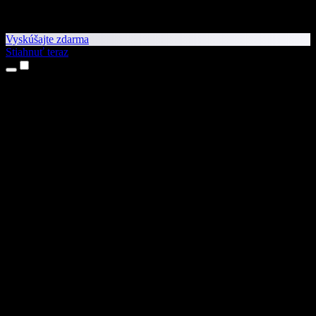
Vyskúšajte zdarma
Stiahnuť teraz
Produkty
Prevod textu na reč
Aplikácie pre iPhone a iPad
Aplikácia pre Android
Rozšírenie pre Chrome
Rozšírenie pre Edge
Webová aplikácia
Aplikácia pre Mac
Aplikácia pre Windows