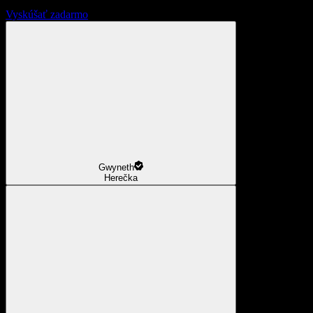
Vyskúšať zadarmo
Gwyneth
Herečka