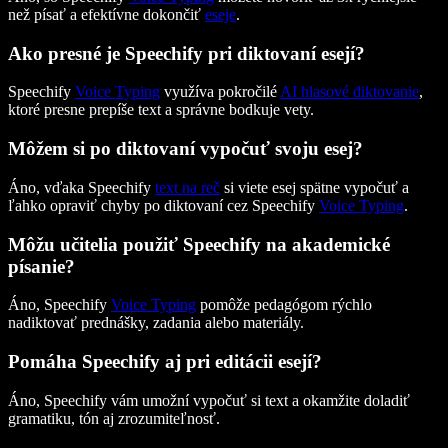
než písať a efektívne dokončiť
eseje
.
Ako presné je Speechify pri diktovaní esejí?
Speechify
Voice Typing
využíva pokročilé
AI hlasové diktovanie
,
ktoré presne prepíše text a správne bodkuje vety.
Môžem si po diktovaní vypočuť svoju esej?
Áno, vďaka Speechify
text na reč
si viete esej spätne vypočuť a
ľahko opraviť chyby po diktovaní cez Speechify
Voice Typing
.
Môžu učitelia použiť Speechify na akademické
písanie?
Áno, Speechify
Voice Typing
pomôže pedagógom rýchlo
nadiktovať prednášky, zadania alebo materiály.
Pomáha Speechify aj pri editácii esejí?
Áno, Speechify vám umožní vypočuť si text a okamžite doladiť
gramatiku, tón aj zrozumiteľnosť.