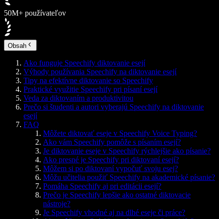
50M+ používateľov
Obsah
Ako funguje Speechify diktovanie esejí
Výhody používania Speechify na diktovanie esejí
Tipy na efektívne diktovanie so Speechify
Praktické využitie Speechify pri písaní esejí
Veda za diktovaním a produktivitou
Prečo si študenti a autori vyberajú Speechify na diktovanie
esejí
FAQ
Môžete diktovať eseje v Speechify Voice Typing?
Ako vám Speechify pomôže s písaním esejí?
Je diktovanie eseje v Speechify rýchlejšie ako písanie?
Ako presné je Speechify pri diktovaní esejí?
Môžem si po diktovaní vypočuť svoju esej?
Môžu učitelia použiť Speechify na akademické písanie?
Pomáha Speechify aj pri editácii esejí?
Prečo je Speechify lepšie ako ostatné diktovacie
nástroje?
Je Speechify vhodné aj na dlhé eseje či práce?