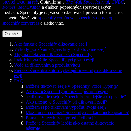
prevod textu na reč
. Objavilo sa v
The Wall Street Journal
,
CNBC
,
Forbes
,
TechCrunch
a ďalších popredných spravodajských
médiách. Speechify je najväčší poskytovateľ prevodu textu na reč
na svete. Navštívte
speechify.com/news
,
speechify.com/blog
a
speechify.com/press
a zistite viac.
Obsah
Ako funguje Speechify diktovanie esejí
Výhody používania Speechify na diktovanie esejí
Tipy na efektívne diktovanie so Speechify
Praktické využitie Speechify pri písaní esejí
Veda za diktovaním a produktivitou
Prečo si študenti a autori vyberajú Speechify na diktovanie
esejí
FAQ
Môžete diktovať eseje v Speechify Voice Typing?
Ako vám Speechify pomôže s písaním esejí?
Je diktovanie eseje v Speechify rýchlejšie ako písanie?
Ako presné je Speechify pri diktovaní esejí?
Môžem si po diktovaní vypočuť svoju esej?
Môžu učitelia použiť Speechify na akademické písanie?
Pomáha Speechify aj pri editácii esejí?
Prečo je Speechify lepšie ako ostatné diktovacie
nástroje?