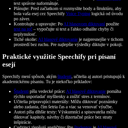
text správne naformátuje.
Plánujte: Pred začiatkom si rozmyslite body a štruktúru, aby
bola vaša esej cez Speechify
Voice Typing
logická od úvodu
po záver.
Kontrolujte a upravujte: Po
AI hlasovom diktovaní
použite
text na reč
– vypočujte si text a ľahko odhalíte chyby či
neplynulosť.
Tiché okolie:
AI hlasové diktovanie
je najpresnejšie v tichom
prostredí bez ruchu. Pre najlepšie výsledky diktujte v pokoji.
Praktické využitie Speechify pri písaní
esejí
Speechify mení spôsob, akým
študenti
, učitelia aj autori pristupujú k
akademickému písaniu. Tu je niekoľko príkladov:
Študenti
píšu vedecké práce:
AI hlasové diktovanie
pomáha
rýchlo usporiadať myšlienky a znížiť stres z termínov.
Učitelia pripravujúci materiály: Môžu diktovať poznámky
alebo zadania, čím šetria čas a viac sa venovať výučbe.
Autori píšu dlhšie texty: Výskumníci a spisovatelia môžu
diktovať kapitoly, návrhy či dizertačné práce bez straty
inšpirácie.
Cudzinci zlepšujú angličtinu: Pre
študentov
je
AI hlasové