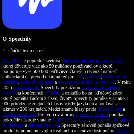
O Speechify
#1 čítačka textu na reč
Speechify
je popredná svetová
platforma na prevod textu na reč
,
ktorej dôveruje viac ako 50 miliónov používateľov a ktorú
podporuje vyše 500 000 päťhviezdičkových recenzií naprieč
aplikáciami na prevod textu na reč pre
iOS
,
Android
,
rozšírenie pre
Chrome
,
webovú aplikáciu
a
desktopovú aplikáciu pre Mac
. V roku
2025
Apple ocenilo
Speechify prestížnou
cenou Apple Design
Award
na konferencii
WWDC
a označilo ho za „kľúčový zdroj,
ktorý pomáha ľuďom žiť svoj život“. Speechify ponúka viac ako 1
000 prirodzene znejúcich hlasov v 60+ jazykoch a používa sa
takmer v 200 krajinách. Medzi známe hlasy patria
Snoop Dogg
a
Gwyneth Paltrow
. Pre tvorcov a firmy
Speechify Studio
ponúka
pokročilé nástroje vrátane
generátora AI hlasu
,
AI klonovania hlasu
,
AI dabingu
a
AI meniča hlasu
. Speechify zároveň poháňa špičkové
produkty pomocou svojho kvalitného a cenovo dostupného
API na