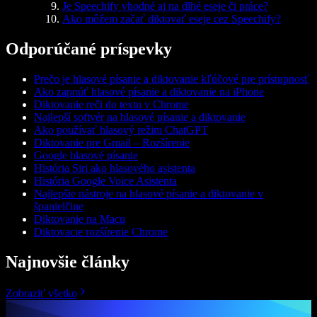
Je Speechify vhodné aj na dlhé eseje či práce?
Ako môžem začať diktovať eseje cez Speechify?
Odporúčané príspevky
Prečo je hlasové písanie a diktovanie kľúčové pre prístupnosť
Ako zapnúť hlasové písanie a diktovanie na iPhone
Diktovanie reči do textu v Chrome
Najlepší softvér na hlasové písanie a diktovanie
Ako používať hlasový režim ChatGPT
Diktovanie pre Gmail – Rozšírenie
Google hlasové písanie
História Siri ako hlasového asistenta
História Google Voice Asistenta
Najlepšie nástroje na hlasové písanie a diktovanie v
španielčine
Diktovanie na Macu
Diktovacie rozšírenie Chrome
Najnovšie články
Zobraziť všetko