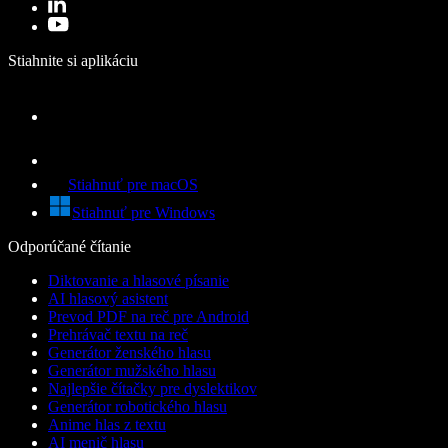
Stiahnite si aplikáciu
Stiahnuť pre macOS
Stiahnuť pre Windows
Odporúčané čítanie
Diktovanie a hlasové písanie
AI hlasový asistent
Prevod PDF na reč pre Android
Prehrávač textu na reč
Generátor ženského hlasu
Generátor mužského hlasu
Najlepšie čítačky pre dyslektikov
Generátor robotického hlasu
Anime hlas z textu
AI menič hlasu