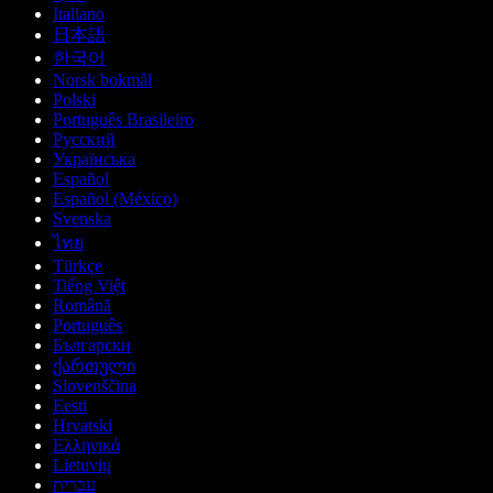
Italiano
日本語
한국어
Norsk bokmål
Polski
Português Brasileiro
Русский
Українська
Español
Español (México)
Svenska
ไทย
Türkçe
Tiếng Việt
Română
Português
Български
ქართული
Slovenščina
Eesti
Hrvatski
Ελληνικά
Lietuvių
עברית