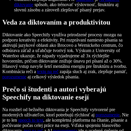
diktovanie
spôsob, ako trénovať výslovnosť, štruktúru aj
slovnú zásobu a zároveň zlepšovať písaný prejav.
Veda za diktovaním a produktivitou
Diktovanie ako Speechify využíva prirodzené procesy mozgu na
podporu kreativity a efektivity. Pri rozprávaní namiesto písania sa
aktivujú jazykové oblasti ako Brocovo a Wernickeho centrum, čo
odbúrava záťaž a uľahčuje tvorivý tok. Výskum z University of
Waterloo ukazuje, že nápady vyjadrujeme až 3x rýchlejšie
hovorením, pričom diktovanie znižuje únavu pri písaní až o 30%.
Hlasový vstup navyše šetrí mentálnu energiu pre štruktúru a tvorbu.
Kombinácia reči a
textu na reč
zapája sluch aj zrak, zlepšuje pamäť,
porozumenie
aj celkový výsledok písania.
Prečo si študenti a autori vyberajú
Speechify na diktovanie esejí
Na rozdiel od bežného diktovania je Speechify vytvorené pre
moderných užívateľov, ktorí potrebujú rýchlosť aj
porozumenie
. Nie
je to len
speech to text
, ale kompletná platforma na čítanie, písanie a
počúvanie počas celej práce na eseji. Vďaka spojeniu hlasového
diktovania,
text na reč
a AI
porozumenia
ide o ucelené riešenie od