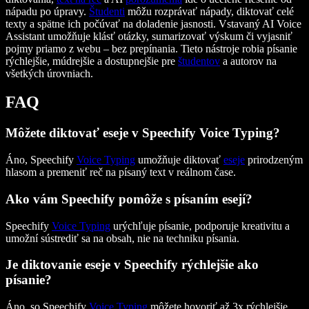
nápadu po úpravy.
Študenti
môžu rozprávať nápady, diktovať celé
texty a spätne ich počúvať na doladenie jasnosti. Vstavaný AI Voice
Assistant umožňuje klásť otázky, sumarizovať výskum či vyjasniť
pojmy priamo z webu – bez prepínania. Tieto nástroje robia písanie
rýchlejšie, múdrejšie a dostupnejšie pre
študentov
a autorov na
všetkých úrovniach.
FAQ
Môžete diktovať eseje v Speechify Voice Typing?
Áno, Speechify
Voice Typing
umožňuje diktovať
eseje
prirodzeným
hlasom a premeniť reč na písaný text v reálnom čase.
Ako vám Speechify pomôže s písaním esejí?
Speechify
Voice Typing
urýchľuje písanie, podporuje kreativitu a
umožní sústrediť sa na obsah, nie na techniku písania.
Je diktovanie eseje v Speechify rýchlejšie ako
písanie?
Áno, so Speechify
Voice Typing
môžete hovoriť až 3x rýchlejšie