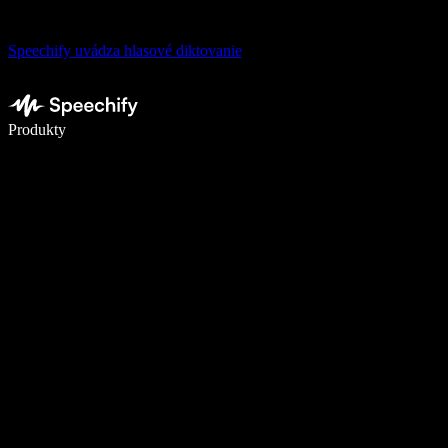
Speechify uvádza hlasové diktovanie
Píšte 5× rýchlejšie pomocou hlasového diktovania
Produkty
Zistiť viac