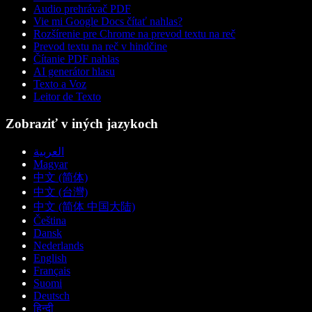
Audio prehrávač PDF
Vie mi Google Docs čítať nahlas?
Rozšírenie pre Chrome na prevod textu na reč
Prevod textu na reč v hindčine
Čítanie PDF nahlas
AI generátor hlasu
Texto a Voz
Leitor de Texto
Zobraziť v iných jazykoch
العربية
Magyar
中文 (简体)
中文 (台灣)
中文 (简体 中国大陆)
Čeština
Dansk
Nederlands
English
Français
Suomi
Deutsch
हिन्दी