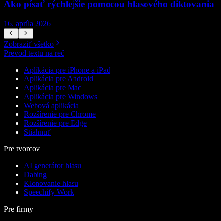
Ako písať rýchlejšie pomocou hlasového diktovania
P
16. apríla 2026
5
Zobraziť všetko
Prevod textu na reč
Aplikácia pre iPhone a iPad
Aplikácia pre Android
Aplikácia pre Mac
Aplikácia pre Windows
Webová aplikácia
Rozšírenie pre Chrome
Rozšírenie pre Edge
Stiahnuť
Pre tvorcov
AI generátor hlasu
Dabing
Klonovanie hlasu
Speechify Work
Pre firmy