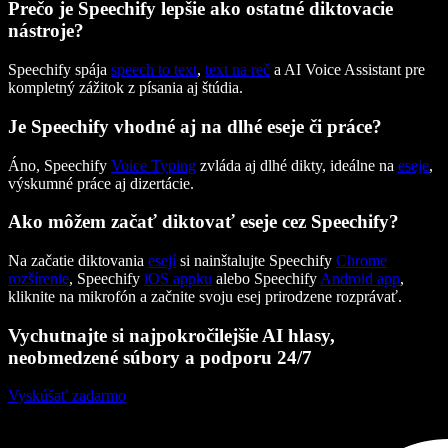
Prečo je Speechify lepšie ako ostatné diktovacie
nástroje?
Speechify spája
speech to text
,
text na reč
a AI Voice Assistant pre
kompletný zážitok z písania aj štúdia.
Je Speechify vhodné aj na dlhé eseje či práce?
Áno, Speechify
Voice Typing
zvláda aj dlhé dikty, ideálne na
eseje
,
výskumné práce aj dizertácie.
Ako môžem začať diktovať eseje cez Speechify?
Na začatie diktovania
esejí
si nainštalujte Speechify
Chrome
rozšírenie
, Speechify
iOS appku
alebo Speechify
Android app
,
kliknite na mikrofón a začnite svoju esej prirodzene rozprávať.
Vychutnajte si najpokročilejšie AI hlasy,
neobmedzené súbory a podporu 24/7
Vyskúšať zadarmo