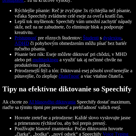
prístupnosť
. Tu sú kľúčové výhody:
Rýchlejšie písanie: Reč je zvyčajne 3x rýchlejšia než písanie,
vďaka Speechify zvládnete celé eseje za oveľa kratší čas.
Lepší tok myšlienok: Speechify vám umožní zachytiť nápady
skôr, než na ne zabudnete, čo eliminuje blok a podporuje
kreativitu.
Prístupnosť
pre rôznych študentov:
Študenti
s
dyslexiou
,
ADHD
či pohybovým obmedzením môžu písať bez bariér
ručného písania.
Písanie bez rúk: Eseje môžete diktovať pri chôdzi, v MHD
alebo pri
multitaskingu
a využiť tak aj nečinné chvíle na
produktívnu prácu.
Prirodzenejší štýl a tón: Diktovaná esej pôsobí uvoľnenejšie a
pútavejšie, čo zlepšuje
čitateľnosť
a viac vtiahne čitateľa.
Tipy na efektívne diktovanie so Speechify
Ak chcete zo
AI hlasového diktovania
Speechify dostať maximum,
riaďte sa týmito tipmi pre presnosť a prehľadnosť vašich esejí.
Hovorte zreteľne a prirodzene: Každé slovo vyslovujte jasne
a primeranou rýchlosťou, aby bol prepis presný.
Používajte hlasové znamienka: Počas diktovania hovorte
„čiarka“, „bodka“, „nový odsek“ a Speechify
Voice Typing