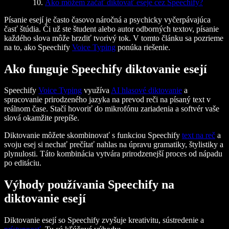
Ako môžem začať diktovať eseje cez Speechify?
Písanie esejí je často časovo náročná a psychicky vyčerpávajúca
časť štúdia. Či už ste študent alebo autor odborných textov, písanie
každého slova môže brzdiť tvorivý tok. V tomto článku sa pozrieme
na to, ako Speechify
Voice Typing
ponúka riešenie.
Ako funguje Speechify diktovanie esejí
Speechify
Voice Typing
využíva
AI hlasové diktovanie
a
spracovanie prirodzeného jazyka na prevod reči na písaný text v
reálnom čase. Stačí hovoriť do mikrofónu zariadenia a softvér vaše
slová okamžite prepíše.
Diktovanie môžete skombinovať s funkciou Speechify
text na reč
a
svoju esej si nechať prečítať nahlas na úpravu gramatiky, štylistiky a
plynulosti. Táto kombinácia vytvára prirodzenejší proces od nápadu
po editáciu.
Výhody používania Speechify na
diktovanie esejí
Diktovanie esejí so Speechify zvyšuje kreativitu, sústredenie a