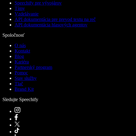
Speechify pre vývojárov
Tímy
Vzdelávanie
API dokumentácia pre prevod textu na reč
API dokumentácia hlasových agentov
Spoločnosť
O nás
Kontakt
Blog
Kariéra
Partnerský program
Pomoc
Stav služby
Tlač
Brand Kit
Sledujte Speechify