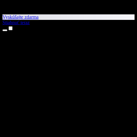
Vyskúšajte zdarma
Stiahnuť teraz
Produkty
Prevod textu na reč
Aplikácie pre iPhone a iPad
Aplikácia pre Android
Rozšírenie pre Chrome
Rozšírenie pre Edge
Webová aplikácia
Aplikácia pre Mac
Aplikácia pre Windows