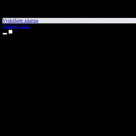
Vyskúšajte zdarma
Stiahnuť teraz
Produkty
Prevod textu na reč
Aplikácie pre iPhone a iPad
Aplikácia pre Android
Rozšírenie pre Chrome
Rozšírenie pre Edge
Webová aplikácia
Aplikácia pre Mac
Aplikácia pre Windows