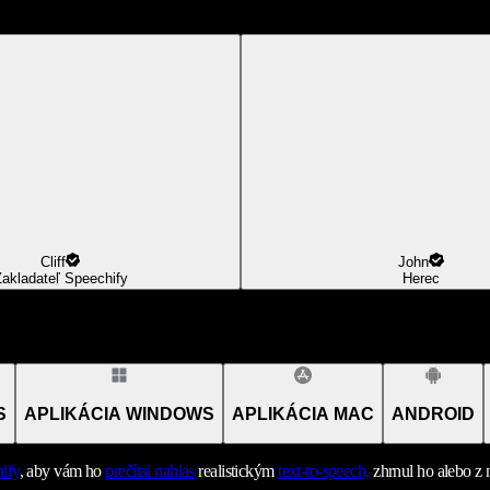
Cliff
John
akladateľ Speechify
Herec
S
APLIKÁCIA WINDOWS
APLIKÁCIA MAC
ANDROID
ify
, aby vám ho
prečítal nahlas
realistickým
text-to-speech,
zhrnul ho alebo z 