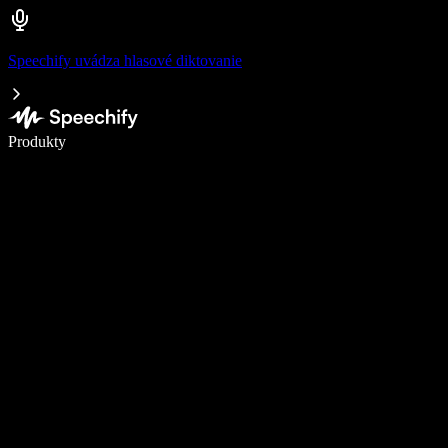
Speechify uvádza hlasové diktovanie
Píšte 5× rýchlejšie pomocou hlasového diktovania
Produkty
Zistiť viac