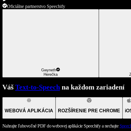
Oficiálne partnerstvo Speechify
Gwyneth
Herečka
Z
Váš
Text-to-Speech
na každom zariadení
WEBOVÁ APLIKÁCIA
ROZŠÍRENIE PRE CHROME
iO
Nahrajte ľubovoľné PDF do webovej aplikácie Speechify a nechajte
Speech