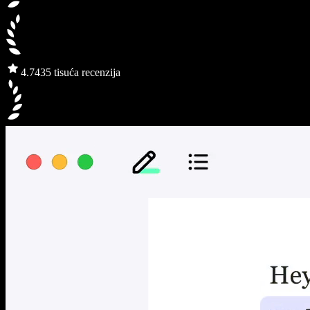
4.7
435 tisuća recenzija