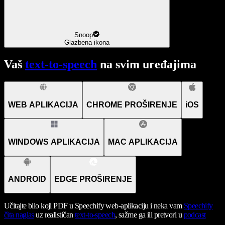
Snoop
Glazbena ikona
Vaš
text-to-speech
na svim uređajima
WEB APLIKACIJA
CHROME PROŠIRENJE
iOS
WINDOWS APLIKACIJA
MAC APLIKACIJA
ANDROID
EDGE PROŠIRENJE
Učitajte bilo koji PDF u Speechify web-aplikaciju i neka vam
Speechify
čita naglas
uz realističan
text-to-speech
, sažme ga ili pretvori u
podcast