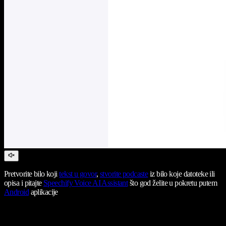
Pretvorite bilo koji
tekst u govor
,
stvorite podcaste
iz bilo koje datoteke ili
opisa i pitajte
Speechify Voice AI Assistant
što god želite u pokretu putem
Android
aplikacije