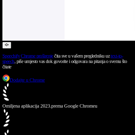
Speechify
Chrome proširenje
čita sve u vašem pregledniku uz
text-to-
speech
, piše umjesto vas dok govorite i odgovara na pitanja o svemu što
čitate
Dodajte u Chrome
Omiljena aplikacija 2023.
prema Google Chromeu