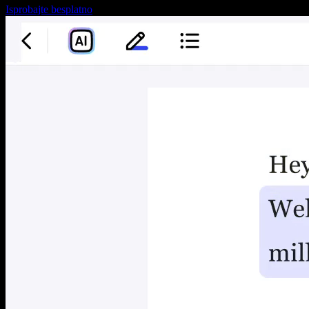
Isprobajte besplatno