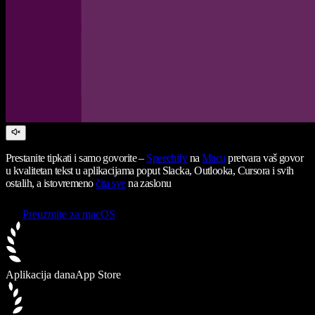
Prestanite tipkati i samo govorite –
Speechify
na
Macu
pretvara vaš govor
u kvalitetan tekst u aplikacijama poput Slacka, Outlooka, Cursora i svih
ostalih, a istovremeno
čita sve
na zaslonu
Preuzmite za macOS
Aplikacija dana
App Store