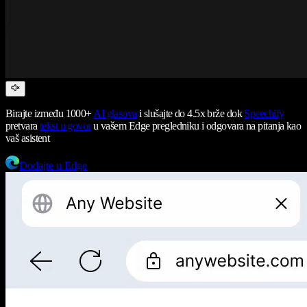
Birajte između 1000+
AI glasova
i slušajte do 4.5x brže dok
Speechify
pretvara
tekst u govor
u vašem Edge pregledniku i odgovara na pitanja kao
vaš asistent
Dodajte u Edge