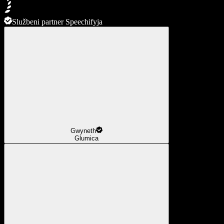
Službeni partner Speechifyja
Gwyneth
Glumica