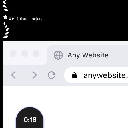
4.6
21 tisuću ocjena