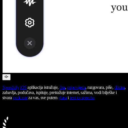
Speechify
iOS
aplikacija istražuje,
čita
,
pripovijeda
, razgovara, piše,
diktira
,
zabavlja, podučava, ispituje, pretražuje internet, sažima, vodi bilješke i
stvara
podcaste
za vas, sve putem
glasa
i
text-to-speecha