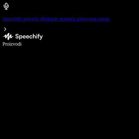
Speechify pokreće diktiranje pomoću glasovnog unosa
Pišite 5× brže uz glasovno diktiranje
Proizvodi
Saznajte više