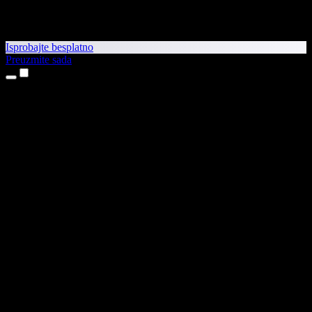
Isprobajte besplatno
Preuzmite sada
Proizvodi
Pretvaranje teksta u govor
Aplikacije za iPhone i iPad
Aplikacija za Android
Proširenje za Chrome
Proširenje za Edge
Web-aplikacija
Aplikacija za Mac
Aplikacija za Windows