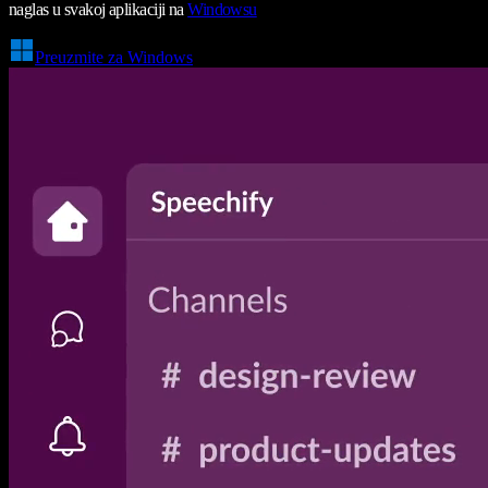
naglas u svakoj aplikaciji na
Windowsu
Preuzmite za Windows