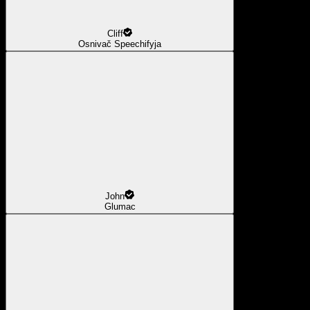
Cliff
Osnivač Speechifyja
John
Glumac