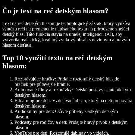
Čo je text na reč detským hlasom?
Text na reč detským hlasom je technologický zázrak, ktorý využíva
syntézu reči na premenenie napísaného textu na prirodzene znejúci
detský hlas. Táto funkcia stavia na umelej inteligencii (AI), aby
vytvorila realistický, kvalitný zvukový obsah s nevinným a hravým
hlasom dieťaťa.
Top 10 využití textu na reč detským
hlasom:
Rozprávajúce hračky: Pridajte roztomilý detský hlas do
hračiek pre pútavejšie hranie.
Animované filmy a rozprávky: Detské postavy s autentickým
detským hlasom.
E-learning pre deti: Vzdelávací obsah, ktorý na deti prehovára
detským hlasom.
Audioknihy pre deti: Oživte príbehy sladkým detským
hlasom.
Podcasty pre rodičov a deti: Pridajte hravý prvok s detským
hlasom.
YouTube pre deti: Roztomilé dabingy vo videách.