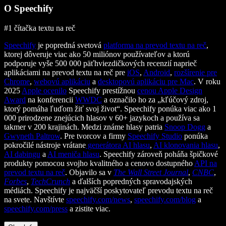
O Speechify
#1 čítačka textu na reč
Speechify
je popredná svetová
platforma na prevod textu na reč
,
ktorej dôveruje viac ako 50 miliónov používateľov a ktorú
podporuje vyše 500 000 päťhviezdičkových recenzií naprieč
aplikáciami na prevod textu na reč pre
iOS
,
Android
,
rozšírenie pre
Chrome
,
webovú aplikáciu
a
desktopovú aplikáciu pre Mac
. V roku
2025
Apple ocenilo
Speechify prestížnou
cenou Apple Design
Award
na konferencii
WWDC
a označilo ho za „kľúčový zdroj,
ktorý pomáha ľuďom žiť svoj život“. Speechify ponúka viac ako 1
000 prirodzene znejúcich hlasov v 60+ jazykoch a používa sa
takmer v 200 krajinách. Medzi známe hlasy patria
Snoop Dogg
a
Gwyneth Paltrow
. Pre tvorcov a firmy
Speechify Studio
ponúka
pokročilé nástroje vrátane
generátora AI hlasu
,
AI klonovania hlasu
,
AI dabingu
a
AI meniča hlasu
. Speechify zároveň poháňa špičkové
produkty pomocou svojho kvalitného a cenovo dostupného
API na
prevod textu na reč
. Objavilo sa v
The Wall Street Journal
,
CNBC
,
Forbes
,
TechCrunch
a ďalších popredných spravodajských
médiách. Speechify je najväčší poskytovateľ prevodu textu na reč
na svete. Navštívte
speechify.com/news
,
speechify.com/blog
a
speechify.com/press
a zistite viac.