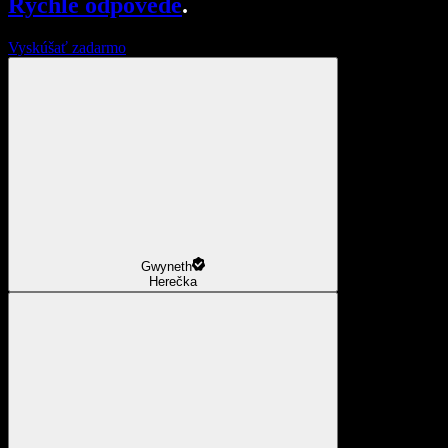
Rýchle odpovede
.
Vyskúšať zadarmo
Gwyneth
Herečka