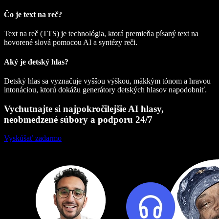
Čo je text na reč?
Text na reč (TTS) je technológia, ktorá premieňa písaný text na
hovorené slová pomocou AI a syntézy reči.
Aký je detský hlas?
Detský hlas sa vyznačuje vyššou výškou, mäkkým tónom a hravou
intonáciou, ktorú dokážu generátory detských hlasov napodobniť.
Vychutnajte si najpokročilejšie AI hlasy,
neobmedzené súbory a podporu 24/7
Vyskúšať zadarmo