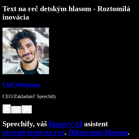
Text na reč detským hlasom - Roztomilá
inovácia
Cliff Weitzman
CEO/Zakladateľ Speechify
Speechify, váš
hlasový AI
asistent
prevod textu na reč
.
Diktovanie hlasom
.