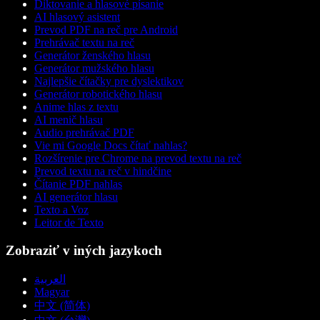
Diktovanie a hlasové písanie
AI hlasový asistent
Prevod PDF na reč pre Android
Prehrávač textu na reč
Generátor ženského hlasu
Generátor mužského hlasu
Najlepšie čítačky pre dyslektikov
Generátor robotického hlasu
Anime hlas z textu
AI menič hlasu
Audio prehrávač PDF
Vie mi Google Docs čítať nahlas?
Rozšírenie pre Chrome na prevod textu na reč
Prevod textu na reč v hindčine
Čítanie PDF nahlas
AI generátor hlasu
Texto a Voz
Leitor de Texto
Zobraziť v iných jazykoch
العربية
Magyar
中文 (简体)