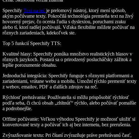
Speechify
Text na reč
je prelomový nástroj, ktorý mení spôsob,
akým počúvame texty. Pokročilá technológia premieňa text na živý
hovorený prejav, čo ocenia ľudia s dyslexiou, poruchami zraku
alebo tí, ktorí radšej počúvajú. Vďaka flexibilite môžete počúvať na
rôznych zariadeniach, kdekoľvek ste.
Top 5 funkcií Speechify TTS
:
Kvalitné hlasy
: Speechify ponúka množstvo realistických hlasov v
rôznych jazykoch. Postará sa o prirodzený poslucháčsky zážitok a
lepšie porozumenie obsahu.
Jednoduchá integrácia
: Speechify funguje s rôznymi platformami a
zariadeniami, vrátane webu a mobilu. Umožní rýchlo premeniť texty
z webov, emailov, PDF a ďalších zdrojov na reč.
Rýchlosť prehrávania
: Používatelia si môžu prispôsobiť rýchlosť
podľa seba, či chcú obsah „zhltnúť“ rýchlo, alebo počúvať pomalšie
a podrobnejšie.
Offline počúvanie
: Veľkou výhodou Speechify je možnosť uložiť si
konvertované texty a počúvať ich aj bez internetu, bez prerušenia.
Zvýrazňovanie textu
: Pri čítaní zvýrazňuje práve prehrávanú časť,