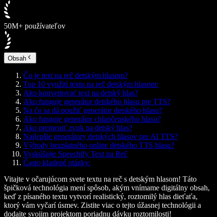
50M+ používateľov
Obsah
Čo je text na reč detským hlasom?
Top 10 využití textu na reč detským hlasom:
Ako konvertovať text na detský hlas?
Ako funguje generátor detského hlasu pre TTS?
Na čo sa dá použiť generátor detského hlasu?
Ako funguje generátor chlapčenského hlasu?
Ako premeniť zvuk na detský hlas?
Najlepšie generátory detských hlasov pre AI TTS?
Výhody bezplatného online detského TTS hlasu?
Vyskúšajte Speechify Text na Reč
Často kladené otázky:
Vitajte v očarujúcom svete textu na reč s detským hlasom! Táto
špičková technológia mení spôsob, akým vnímame digitálny obsah,
keď z písaného textu vytvorí realistický, roztomilý hlas dieťaťa,
ktorý vám vyčarí úsmev. Zistite viac o tejto úžasnej technológii a
dodajte svojim projektom poriadnu dávku roztomilosti!