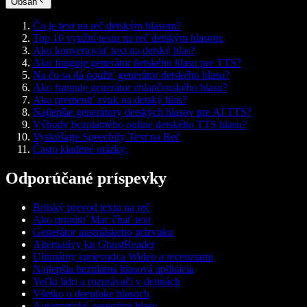
Obsah
Čo je text na reč detským hlasom?
Top 10 využití textu na reč detským hlasom:
Ako konvertovať text na detský hlas?
Ako funguje generátor detského hlasu pre TTS?
Na čo sa dá použiť generátor detského hlasu?
Ako funguje generátor chlapčenského hlasu?
Ako premeniť zvuk na detský hlas?
Najlepšie generátory detských hlasov pre AI TTS?
Výhody bezplatného online detského TTS hlasu?
Vyskúšajte Speechify Text na Reč
Často kladené otázky:
Odporúčané príspevky
Britský prevod textu na reč
Ako prinútiť Mac čítať text
Generátor austrálskeho prízvuku
Alternatívy ku GhostReader
Ultimátny sprievodca Wideo a recenziami
Najlepšia bezplatná hlasová aplikácia
Veľkí lídri a rozprávači v dejinách
Všetko o deepfake hlasoch
Automatický generátor hlasu