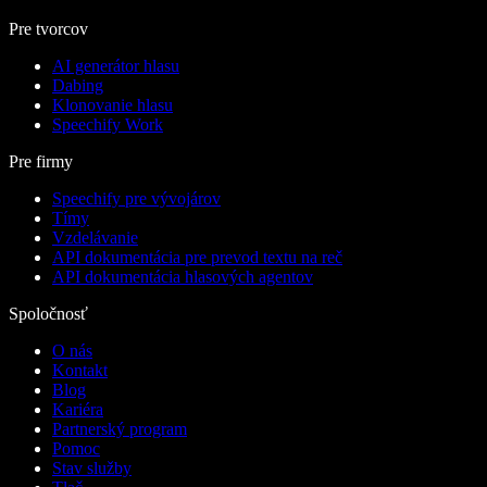
Pre tvorcov
AI generátor hlasu
Dabing
Klonovanie hlasu
Speechify Work
Pre firmy
Speechify pre vývojárov
Tímy
Vzdelávanie
API dokumentácia pre prevod textu na reč
API dokumentácia hlasových agentov
Spoločnosť
O nás
Kontakt
Blog
Kariéra
Partnerský program
Pomoc
Stav služby