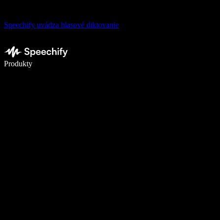
Speechify uvádza hlasové diktovanie
Píšte 5× rýchlejšie pomocou hlasového diktovania
Produkty
Zistiť viac