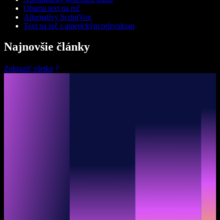
Obama text na reč
Alternatívy ScriptVox
Text na reč s americkým prízvukom
Najnovšie články
Zobraziť všetko