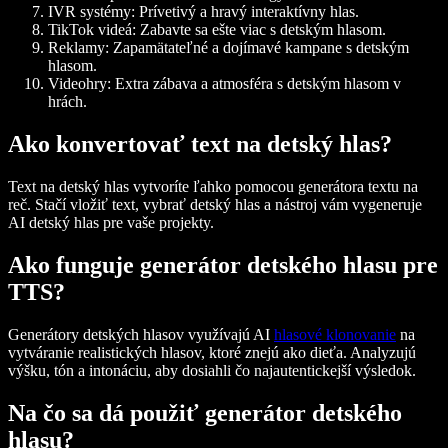
IVR systémy: Prívetivý a hravý interaktívny hlas.
TikTok videá: Zabavte sa ešte viac s detským hlasom.
Reklamy: Zapamätateľné a dojímavé kampane s detským
hlasom.
Videohry: Extra zábava a atmosféra s detským hlasom v
hrách.
Ako konvertovať text na detský hlas?
Text na detský hlas vytvoríte ľahko pomocou generátora textu na
reč. Stačí vložiť text, vybrať detský hlas a nástroj vám vygeneruje
AI detský hlas pre vaše projekty.
Ako funguje generátor detského hlasu pre
TTS?
Generátory detských hlasov využívajú AI
hlasové klonovanie
na
vytváranie realistických hlasov, ktoré znejú ako dieťa. Analyzujú
výšku, tón a intonáciu, aby dosiahli čo najautentickejší výsledok.
Na čo sa dá použiť generátor detského
hlasu?