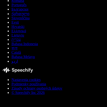
Română
Português
Български
ქართული
Slovenščina
Eesti
Hrvatski
Ελληνικά
Lietuvių
עברית
Bahasa Indonesia
বাংলা
Català
Bahasa Melayu
اردو
Nastavenia cookies
Podmienky používania
Zásady ochrany osobných údajov
© Speechify Inc 2026