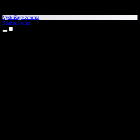
Vyskúšajte zdarma
Stiahnuť teraz
Produkty
Prevod textu na reč
Aplikácie pre iPhone a iPad
Aplikácia pre Android
Rozšírenie pre Chrome
Rozšírenie pre Edge
Webová aplikácia
Aplikácia pre Mac
Aplikácia pre Windows