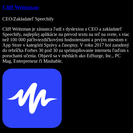
Cliff Weitzman
CEO/Zakladateľ Speechify
Cliff Weitzman je zástanca ľudí s dyslexiou a CEO a zakladateľ
Speechify, najlepšej aplikácie na prevod textu na reč na svete, s viac
než 100 000 päťhviezdičkovými hodnoteniami a prvým miestom v
App Store v kategórii Správy a časopisy. V roku 2017 bol zaradený
do rebríčka Forbes 30 pod 30 za sprístupňovanie internetu ľuďom s
poruchami učenia. Objavil sa v médiách ako EdSurge, Inc., PC
Mag, Entrepreneur či Mashable.