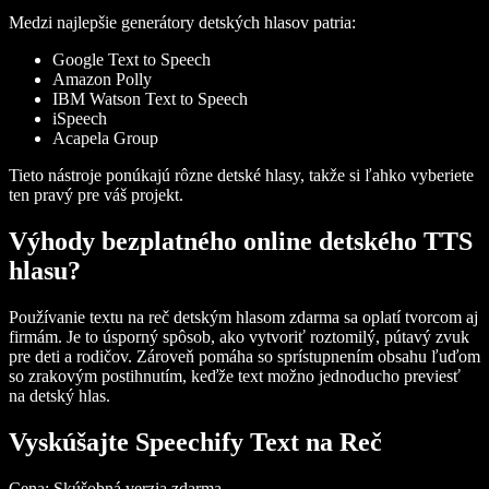
Medzi najlepšie generátory detských hlasov patria:
Google Text to Speech
Amazon Polly
IBM Watson Text to Speech
iSpeech
Acapela Group
Tieto nástroje ponúkajú rôzne detské hlasy, takže si ľahko vyberiete
ten pravý pre váš projekt.
Výhody bezplatného online detského TTS
hlasu?
Používanie textu na reč detským hlasom zdarma sa oplatí tvorcom aj
firmám. Je to úsporný spôsob, ako vytvoriť roztomilý, pútavý zvuk
pre deti a rodičov. Zároveň pomáha so sprístupnením obsahu ľuďom
so zrakovým postihnutím, keďže text možno jednoducho previesť
na detský hlas.
Vyskúšajte Speechify Text na Reč
Cena
: Skúšobná verzia zdarma