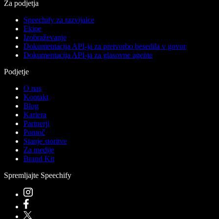
Za podjetja
Speechify za razvijalce
Ekipe
Izobraževanje
Dokumentacija API-ja za pretvorbo besedila v govor
Dokumentacija API-ja za glasovne agente
Podjetje
O nas
Kontakt
Blog
Kariera
Partnerji
Pomoč
Stanje storitve
Za medije
Brand Kit
Spremljajte Speechify