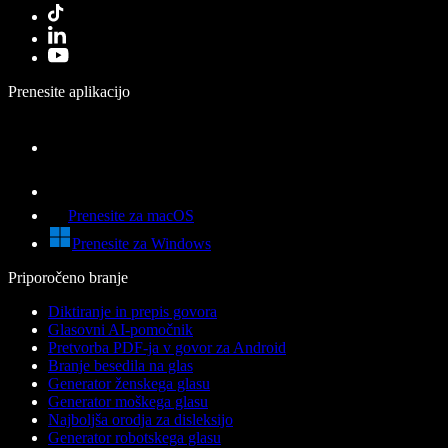
Prenesite aplikacijo
Prenesite za macOS
Prenesite za Windows
Priporočeno branje
Diktiranje in prepis govora
Glasovni AI-pomočnik
Pretvorba PDF-ja v govor za Android
Branje besedila na glas
Generator ženskega glasu
Generator moškega glasu
Najboljša orodja za disleksijo
Generator robotskega glasu