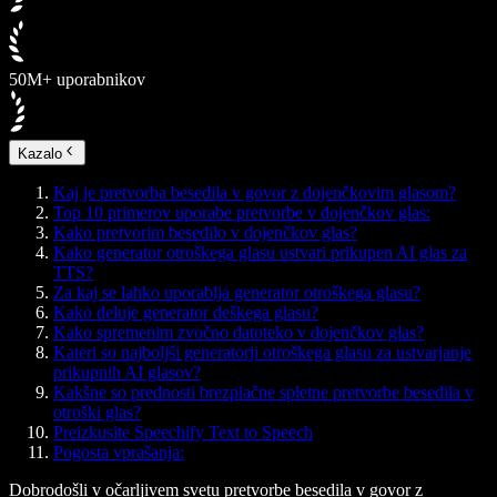
50M+ uporabnikov
Kazalo
Kaj je pretvorba besedila v govor z dojenčkovim glasom?
Top 10 primerov uporabe pretvorbe v dojenčkov glas:
Kako pretvorim besedilo v dojenčkov glas?
Kako generator otroškega glasu ustvari prikupen AI glas za
TTS?
Za kaj se lahko uporablja generator otroškega glasu?
Kako deluje generator deškega glasu?
Kako spremenim zvočno datoteko v dojenčkov glas?
Kateri so najboljši generatorji otroškega glasu za ustvarjanje
prikupnih AI glasov?
Kakšne so prednosti brezplačne spletne pretvorbe besedila v
otroški glas?
Preizkusite Speechify Text to Speech
Pogosta vprašanja:
Dobrodošli v očarljivem svetu pretvorbe besedila v govor z