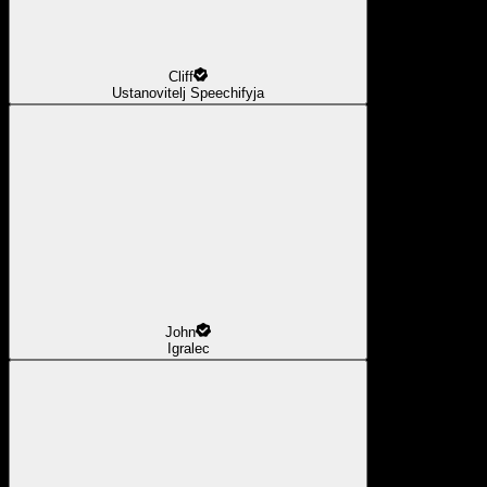
Cliff
Ustanovitelj Speechifyja
John
Igralec