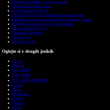
Pretvorba besedila v govor za anime
AI-spreminjevalnik glasu
Zvočni bralnik PDF-jev
Ali mi lahko Google Dokumenti berejo na glas
Razširitev za Chrome za pretvorbo besedila v govor
Pretvorba besedila v govor v hindujščini
Glasno branje PDF-jev
Generator AI glasov
Texto a Voz
Leitor de Texto
Oglejte si v drugih jezikih
العربية
Magyar
中文 (简体)
中文 (台灣)
中文 (简体 中国大陆)
Čeština
Dansk
Nederlands
English
Français
Suomi