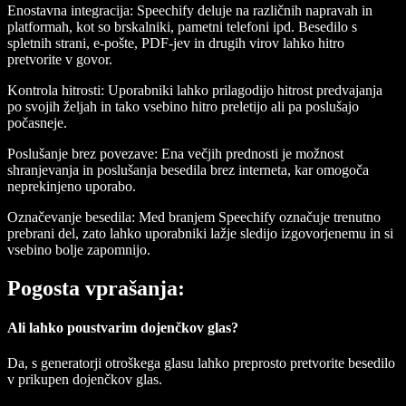
Enostavna integracija
: Speechify deluje na različnih napravah in
platformah, kot so brskalniki, pametni telefoni ipd. Besedilo s
spletnih strani, e-pošte, PDF-jev in drugih virov lahko hitro
pretvorite v govor.
Kontrola hitrosti
: Uporabniki lahko prilagodijo hitrost predvajanja
po svojih željah in tako vsebino hitro preletijo ali pa poslušajo
počasneje.
Poslušanje brez povezave
: Ena večjih prednosti je možnost
shranjevanja in poslušanja besedila brez interneta, kar omogoča
neprekinjeno uporabo.
Označevanje besedila
: Med branjem Speechify označuje trenutno
prebrani del, zato lahko uporabniki lažje sledijo izgovorjenemu in si
vsebino bolje zapomnijo.
Pogosta vprašanja:
Ali lahko poustvarim dojenčkov glas?
Da, s generatorji otroškega glasu lahko preprosto pretvorite besedilo
v prikupen dojenčkov glas.