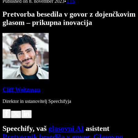
Published on
8. november 2023
•
TTS
Pretvorba besedila v govor z dojenčkovim
glasom – prikupna inovacija
Cliff Weitzman
Direktor in ustanovitelj Speechifyja
Speechify, vaš
glasovni AI
asistent
Pretvornik besedila v govor
.
Glasovno