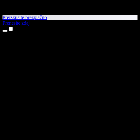
Preizkusite brezplačno
Prenesite zdaj
Izdelki
Pretvorba besedila v govor
Aplikaciji za iPhone in iPad
Aplikacija za Android
Razširitev za Chrome
Razširitev za Edge
Spletna aplikacija
Aplikacija za Mac
Aplikacija za Windows