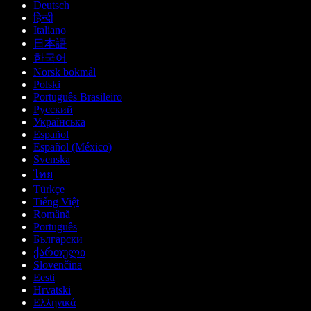
Deutsch
हिन्दी
Italiano
日本語
한국어
Norsk bokmål
Polski
Português Brasileiro
Русский
Українська
Español
Español (México)
Svenska
ไทย
Türkçe
Tiếng Việt
Română
Português
Български
ქართული
Slovenčina
Eesti
Hrvatski
Ελληνικά