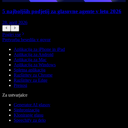
5 najboljših podjetij za glasovne agente v letu 2026
28. april 2026
1
Poglej vse
Pretvorba besedila v govor
Aplikacija za iPhone in iPad
Aplikacija za Android
Aplikacija za Mac
Aplikacija za Windows
Spletna aplikacija
Razširitev za Chrome
Razširitev za Edge
Prenosi
Za ustvarjalce
Generator AI glasov
Sinhronizacija
Kloniranje glasu
Speechify za delo