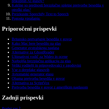
prikupnih AI glasov?
Kakšne so prednosti brezplačne spletne pretvorbe besedila v
otroški glas?
Preizkusite Speechify Text to Speech
Pogosta vprašanja:
Priporočeni prispevki
Britansko pretvarjanje besedila v govor
Kako Mac bere besedilo na glas
Generator avstralskega naglasa
Alternative za GhostReader
Ultimativni vodič za Wideo in ocene
Najboljša brezplačna aplikacija za glas
Veliki voditelji in pripovedovalci v zgodovini
Vse o deepfake glasovih
Avtomatski generator glasu
Obama pretvorba besedila v govor
Alternativa za ScriptVox
Pretvorba besedila v govor z ameriškim naglasom
Zadnji prispevki
Poglej vse