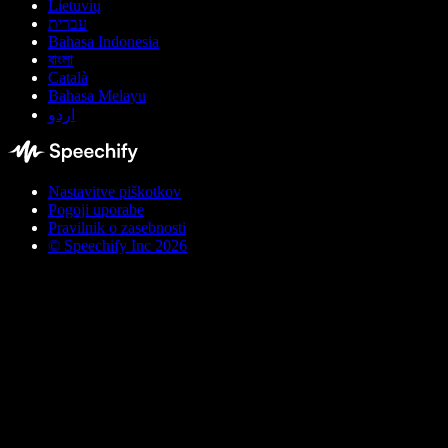
Lietuvių
עברית
Bahasa Indonesia
বাংলা
Català
Bahasa Melayu
اردو
Nastavitve piškotkov
Pogoji uporabe
Pravilnik o zasebnosti
© Speechify Inc 2026