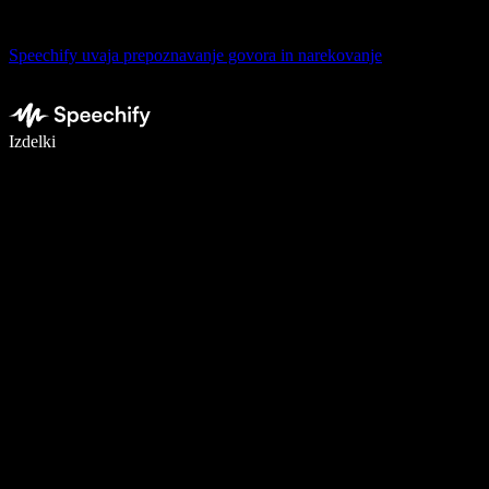
Speechify uvaja prepoznavanje govora in narekovanje
Pišite 5× hitreje z narekovanjem
Izdelki
Več o tem