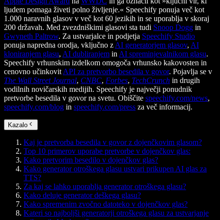
Apple Design Award
na
WWDC
in ga označil kot »ključni vir, ki
ljudem pomaga živeti polno življenje.« Speechify ponuja več kot
1.000 naravnih glasov v več kot 60 jezikih in se uporablja v skoraj
200 državah. Med zvezdniškimi glasovi sta tudi
Snoop Dogg
in
Gwyneth Paltrow
. Za ustvarjalce in podjetja
Speechify Studio
ponuja napredna orodja, vključno z
AI generatorjem glasov
,
AI
kloniranjem glasu
,
AI dubliranjem
in
AI spreminjevalnikom glasu
.
Speechify vrhunskim izdelkom omogoča vrhunsko kakovosten in
cenovno učinkovit
API za pretvorbo besedila v govor
. Pojavlja se v
The Wall Street Journal
,
CNBC
,
Forbes
,
TechCrunch
in drugih
vodilnih novičarskih medijih. Speechify je največji ponudnik
pretvorbe besedila v govor na svetu. Obiščite
speechify.com/news
,
speechify.com/blog
in
speechify.com/press
za več informacij.
Kazalo
Kaj je pretvorba besedila v govor z dojenčkovim glasom?
Top 10 primerov uporabe pretvorbe v dojenčkov glas:
Kako pretvorim besedilo v dojenčkov glas?
Kako generator otroškega glasu ustvari prikupen AI glas za
TTS?
Za kaj se lahko uporablja generator otroškega glasu?
Kako deluje generator deškega glasu?
Kako spremenim zvočno datoteko v dojenčkov glas?
Kateri so najboljši generatorji otroškega glasu za ustvarjanje