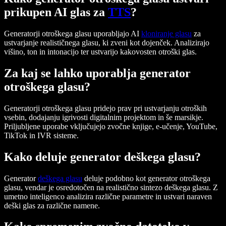
prikupen AI glas za
TTS
?
Generatorji otroškega glasu uporabljajo AI
kloniranje glasu
za
ustvarjanje realističnega glasu, ki zveni kot dojenček. Analizirajo
višino, ton in intonacijo ter ustvarijo kakovosten otroški glas.
Za kaj se lahko uporablja generator
otroškega glasu?
Generatorji otroškega glasu pridejo prav pri ustvarjanju otroških
vsebin, dodajanju igrivosti digitalnim projektom in še marsikje.
Priljubljene uporabe vključujejo zvočne knjige, e-učenje, YouTube,
TikTok in IVR sisteme.
Kako deluje generator deškega glasu?
Generator
deškega glasu
deluje podobno kot generator otroškega
glasu, vendar je osredotočen na realistično sintezo deškega glasu. Z
umetno inteligenco analizira različne parametre in ustvari naraven
deški glas za različne namene.