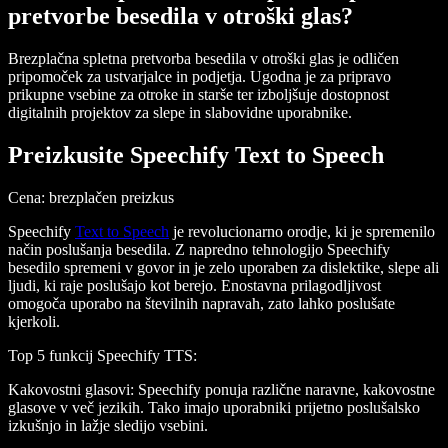
pretvorbe besedila v otroški glas?
Brezplačna spletna pretvorba besedila v otroški glas je odličen
pripomoček za ustvarjalce in podjetja. Ugodna je za pripravo
prikupne vsebine za otroke in starše ter izboljšuje dostopnost
digitalnih projektov za slepe in slabovidne uporabnike.
Preizkusite Speechify Text to Speech
Cena
: brezplačen preizkus
Speechify
Text to Speech
je revolucionarno orodje, ki je spremenilo
način poslušanja besedila. Z napredno tehnologijo Speechify
besedilo spremeni v govor in je zelo uporaben za dislektike, slepe ali
ljudi, ki raje poslušajo kot berejo. Enostavna prilagodljivost
omogoča uporabo na številnih napravah, zato lahko poslušate
kjerkoli.
Top 5 funkcij Speechify TTS
:
Kakovostni glasovi
: Speechify ponuja različne naravne, kakovostne
glasove v več jezikih. Tako imajo uporabniki prijetno poslušalsko
izkušnjo in lažje sledijo vsebini.