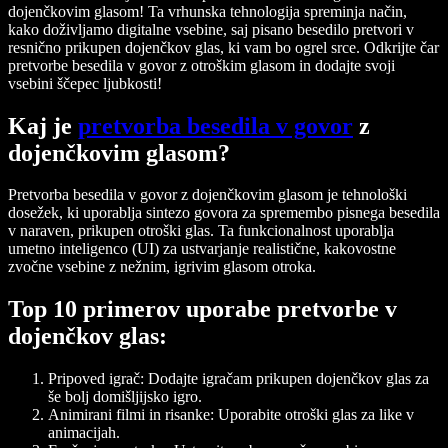
dojenčkovim glasom! Ta vrhunska tehnologija spreminja način,
kako doživljamo digitalne vsebine, saj pisano besedilo pretvori v
resnično prikupen dojenčkov glas, ki vam bo ogrel srce. Odkrijte čar
pretvorbe besedila v govor z otroškim glasom in dodajte svoji
vsebini ščepec ljubkosti!
Kaj je
pretvorba besedila v govor
z
dojenčkovim glasom?
Pretvorba besedila v govor z dojenčkovim glasom je tehnološki
dosežek, ki uporablja sintezo govora za spremembo pisnega besedila
v naraven, prikupen otroški glas. Ta funkcionalnost uporablja
umetno inteligenco (UI) za ustvarjanje realistične, kakovostne
zvočne vsebine z nežnim, igrivim glasom otroka.
Top 10 primerov uporabe pretvorbe v
dojenčkov glas:
Pripoved igrač: Dodajte igračam prikupen dojenčkov glas za
še bolj domišljijsko igro.
Animirani filmi in risanke: Uporabite otroški glas za like v
animacijah.