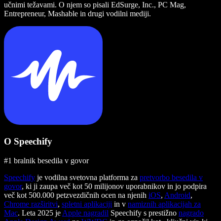
učnimi težavami. O njem so pisali EdSurge, Inc., PC Mag,
Entrepreneur, Mashable in drugi vodilni mediji.
O Speechify
#1 bralnik besedila v govor
Speechify
je vodilna svetovna platforma za
pretvorbo besedila v
govor
, ki ji zaupa več kot 50 milijonov uporabnikov in jo podpira
več kot 500.000 petzvezdičnih ocen na njenih
iOS
,
Android
,
Chrome razširitvi
,
spletni aplikaciji
in v
namiznih aplikacijah za
Mac
. Leta 2025 je
Apple nagradil
Speechify s prestižno
nagrado