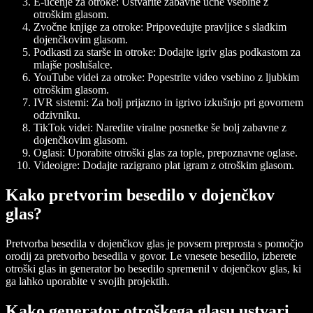
E-učenje za otroke: Ustvarite zabavne učne vsebine z
otroškim glasom.
Zvočne knjige za otroke: Pripovedujte pravljice s sladkim
dojenčkovim glasom.
Podkasti za starše in otroke: Dodajte igriv glas podkastom za
mlajše poslušalce.
YouTube videi za otroke: Popestrite video vsebino z ljubkim
otroškim glasom.
IVR sistemi: Za bolj prijazno in igrivo izkušnjo pri govornem
odzivniku.
TikTok videi: Naredite viralne posnetke še bolj zabavne z
dojenčkovim glasom.
Oglasi: Uporabite otroški glas za tople, prepoznavne oglase.
Videoigre: Dodajte razigrano plat igram z otroškim glasom.
Kako pretvorim besedilo v dojenčkov
glas?
Pretvorba besedila v dojenčkov glas je povsem preprosta s pomočjo
orodij za pretvorbo besedila v govor. Le vnesete besedilo, izberete
otroški glas in generator bo besedilo spremenil v dojenčkov glas, ki
ga lahko uporabite v svojih projektih.
Kako generator otroškega glasu ustvari