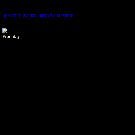
Speechify uvádza hlasové diktovanie
Píšte 5× rýchlejšie pomocou hlasového diktovania
Produkty
Zistiť viac