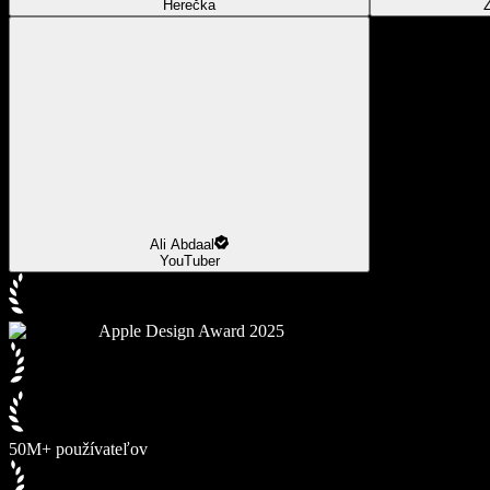
Herečka
Z
Ali Abdaal
YouTuber
Apple Design Award 2025
50M+ používateľov