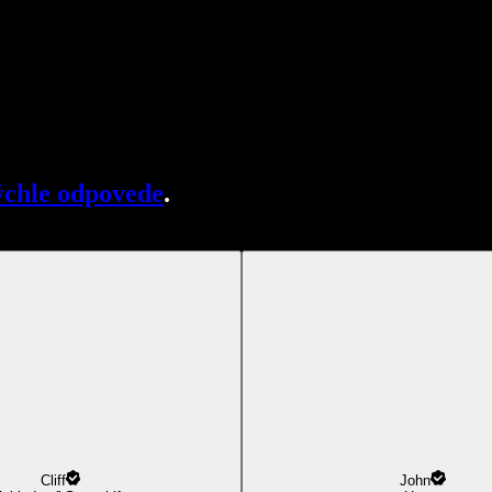
chle odpovede
.
Cliff
John