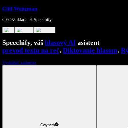
Cliff Weitzman
CEO/Zakladateľ Speechify
Speechify, váš
hlasový AI
asistent
prevod textu na reč
.
Diktovanie hlasom
.
Rý
Vyskúšať zadarmo
Gwyneth