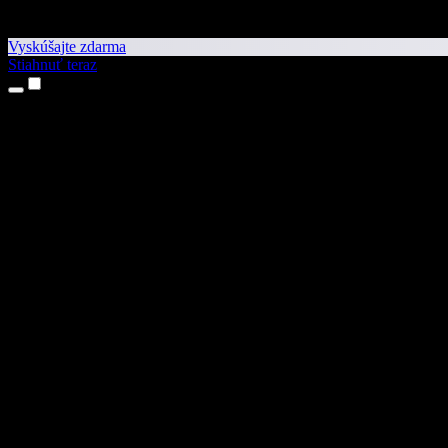
Vyskúšajte zdarma
Stiahnuť teraz
Produkty
Prevod textu na reč
Aplikácie pre iPhone a iPad
Aplikácia pre Android
Rozšírenie pre Chrome
Rozšírenie pre Edge
Webová aplikácia
Aplikácia pre Mac
Aplikácia pre Windows
AI generátor hlasu
Voice over
Dabing
Klonovanie hlasu