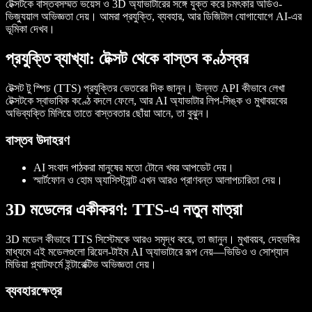
টেক্সটকে বাস্তবসম্মত ভয়েস ও 3D অ্যাভাটারের সঙ্গে যুক্ত করে চমৎকার অডিও-
ভিজ্যুয়াল অভিজ্ঞতা দেয়। আমরা প্রযুক্তি, ব্যবহার, আর ডিজিটাল যোগাযোগে AI-এর
ভূমিকা দেখব।
প্রযুক্তি ব্যাখ্যা: টেক্সট থেকে বাস্তব কণ্ঠস্বর
টেক্সট টু স্পিচ (TTS) প্রযুক্তির ভেতরের দিক জানুন। উন্নত API কীভাবে লেখা
টেক্সটকে স্বাভাবিক কণ্ঠে বদলে ফেলে, আর AI অ্যাভাটার লিপ-সিঙ্ক ও মুখাবয়বের
অভিব্যক্তি মিলিয়ে তাতে বাস্তবতার ছোঁয়া আনে, তা বুঝুন।
বাস্তব উদাহরণ
AI সংবাদ পাঠকরা মানুষের মতো টোনে খবর আপডেট দেয়।
স্মার্টফোন ও হোম অ্যাসিস্ট্যান্ট এখন আরও প্রাণবন্ত আলাপচারিতা দেয়।
3D মডেলের একীকরণ: TTS-এ নতুন মাত্রা
3D মডেল কীভাবে TTS সিস্টেমকে আরও সমৃদ্ধ করে, তা জানুন। মুখাবয়ব, দেহভঙ্গির
মাধ্যমে এই মডেলগুলো রিয়েল-টাইম AI অ্যাভাটারে রূপ নেয়—ভিডিও ও সোশ্যাল
মিডিয়া প্ল্যাটফর্মে ইন্টারেক্টিভ অভিজ্ঞতা দেয়।
ব্যবহারক্ষেত্র