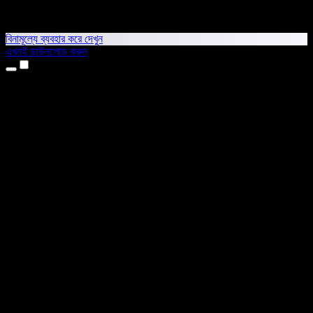
বিনামূল্যে ব্যবহার করে দেখুন
এখনই ডাউনলোড করুন
প্রোডাক্ট
টেক্সট টু স্পিচ
আইফোন ও আইপ্যাড অ্যাপ
অ্যান্ড্রয়েড অ্যাপ
ক্রোম এক্সটেনশন
এজ এক্সটেনশন
ওয়েব অ্যাপ
ম্যাক অ্যাপ
উইন্ডোজ অ্যাপ
এআই ভয়েস জেনারেটর