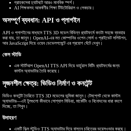
গ্রাহকসেবা চ্যাটবটে আরও মানবিক স্পর্শ।
AI শিক্ষকসহ আকর্ষণীয় শিক্ষা টিউটোরিয়াল ও লেকচার।
অসম্পূর্ণ ব্যবধান: API ও প্লাগইন
API ও প্লাগইনের মাধ্যমে TTS 3D মডেল বিভিন্ন প্ল্যাটফর্মে কতটা সহজে ব্যবহার
করা যায়, তা জানুন। OpenAI-এর মত কোম্পানির ওপেন সোর্স ও প্রাইভেট সলিউশন,
আর JavaScript দিয়ে ওয়েব ডেভেলপমেন্টে এর প্রয়োগ ঘেঁটে দেখুন।
কেস স্টাডি
এক স্টার্টআপ OpenAI TTS API দিয়ে ভার্চুয়াল মিটিং প্ল্যাটফর্মের জন্য
কাস্টম অ্যাভাটার তৈরি করেছে।
সৃজনশীল ক্ষেত্র: ভিডিও নির্মাণ ও কনটেন্ট
ভিডিও কনটেন্ট তৈরিতে TTS 3D মডেলের ভূমিকা জানুন। টেমপ্লেট থেকে কাস্টম
অ্যাভাটার—এই টুলগুলো কীভাবে সোশ্যাল মিডিয়া, মার্কেটিং ও বিনোদনের ধারা বদলে
দিচ্ছে, তা শিখুন।
উদাহরণ
একটি ফিল্ম স্টুডিও TTS অ্যাভাটার দিয়ে বাস্তব চরিত্রের ভয়েসওভার করছে।