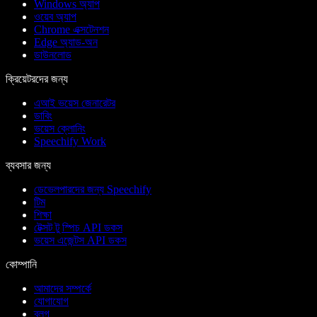
Windows অ্যাপ
ওয়েব অ্যাপ
Chrome এক্সটেনশন
Edge অ্যাড-অন
ডাউনলোড
ক্রিয়েটরদের জন্য
এআই ভয়েস জেনারেটর
ডাবিং
ভয়েস ক্লোনিং
Speechify Work
ব্যবসার জন্য
ডেভেলপারদের জন্য Speechify
টিম
শিক্ষা
টেক্সট টু স্পিচ API ডকস
ভয়েস এজেন্টস API ডকস
কোম্পানি
আমাদের সম্পর্কে
যোগাযোগ
ব্লগ