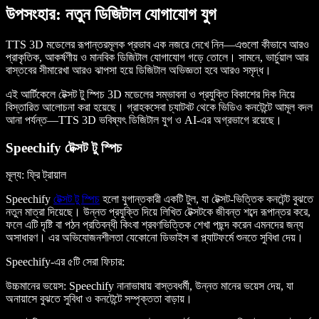
উপসংহার: নতুন ডিজিটাল যোগাযোগ যুগ
TTS 3D মডেলের রূপান্তরমূলক প্রভাব এক নজরে দেখে নিন—এগুলো কীভাবে আরও
প্রাকৃতিক, আকর্ষণীয় ও মানবিক ডিজিটাল যোগাযোগ গড়ে তোলে। সামনে, ভার্চুয়াল আর
বাস্তবের সীমারেখা আরও ঝাপসা হয়ে ডিজিটাল অভিজ্ঞতা হবে আরও সমৃদ্ধ।
এই আর্টিকেলে টেক্সট টু স্পিচ 3D মডেলের সম্ভাবনা ও প্রযুক্তি বিকাশের দিক নিয়ে
বিস্তারিত আলোচনা করা হয়েছে। গ্রাহকসেবা চ্যাটবট থেকে ভিডিও কনটেন্টে আমূল বদল
আনা পর্যন্ত—TTS 3D ভবিষ্যৎ ডিজিটাল যুগ ও AI-এর অগ্রভাগে রয়েছে।
Speechify টেক্সট টু স্পিচ
মূল্য
: ফ্রি ট্রায়াল
Speechify
টেক্সট টু স্পিচ
হলো যুগান্তকারী একটি টুল, যা টেক্সট-ভিত্তিক কনটেন্ট বুঝতে
নতুন মাত্রা দিয়েছে। উন্নত প্রযুক্তি দিয়ে লিখিত টেক্সটকে জীবন্ত শব্দে রূপান্তর করে,
ফলে এটি দৃষ্টি বা পঠন প্রতিবন্ধী কিংবা শ্রবণভিত্তিক শেখা পছন্দ করেন এমনদের জন্য
অসাধারণ। এর অভিযোজনশীলতা যেকোনো ডিভাইস বা প্ল্যাটফর্মে শুনতে সুবিধা দেয়।
Speechify-এর ৫টি সেরা ফিচার
:
উচ্চমানের ভয়েস
: Speechify নানাভাষায় বাস্তবধর্মী, উন্নত মানের ভয়েস দেয়, যা
অনায়াসে বুঝতে সুবিধা ও কনটেন্টে সম্পৃক্ততা বাড়ায়।