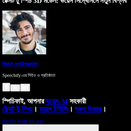
টেক্সট টু স্পিচ 3D মডেল: ভয়েস সিন্থেসিসে নতুন বিপ্লব
ক্লিফ ওয়েইৎজম্যান
Speechify-এর সিইও ও প্রতিষ্ঠাতা
স্পিচিফাই, আপনার
ভয়েস AI
সহকারী
টেক্সট-টু-স্পিচ
।
ভয়েস টাইপিং
।
দ্রুত উত্তর
।
বিনামূল্যে ব্যবহার করে দেখুন