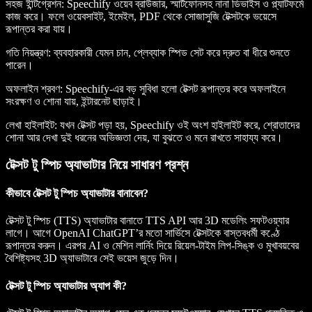
সহজ ইন্টিগ্রেশন
: Speechify ওয়েব ব্রাউজার, স্মার্টফোনসহ নানা ডিভাইস ও প্ল্যাটফর্মে
কাজ করে। ফলে ওয়েবসাইট, ইমেইল, PDF থেকে সোজাসুজি টেক্সটকে ভয়েসে
রূপান্তর করা যায়।
গতি নিয়ন্ত্রণ
: ব্যবহারকারী যেমন চান, প্লেব্যাক স্পিড সেট করে দ্রুত বা ধীরে শুনতে
পারেন।
অফলাইন শ্রবণ
: Speechify-এর বড় সুবিধা হলো টেক্সট রূপান্তর করে অফলাইনে
সংরক্ষণ ও শোনা যায়, ইন্টারনেট ছাড়াই।
লেখা হাইলাইট
: যখন টেক্সট পড়া হয়, Speechify ওই অংশ হাইলাইট করে, শ্রোতাদের
শোনা আর দেখা দুই ধরনের অভিজ্ঞতা দেয়, যা বুঝতে ও মনে রাখতে সাহায্য করে।
টেক্সট টু স্পিচ অ্যাভাটার নিয়ে সাধারণ প্রশ্ন
কীভাবে টেক্সট টু স্পিচ অ্যাভাটার বানাবেন?
টেক্সট টু স্পিচ (TTS) অ্যাভাটার বানাতে TTS API আর 3D মডেলিং সফটওয়্যার
লাগে। আগে OpenAI ChatGPT’র মতো সার্ভিসে টেক্সটকে বাস্তবধর্মী কণ্ঠে
রূপান্তর করুন। এরপর AI ও মেশিন লার্নিং দিয়ে রিয়েল-টাইম লিপ-সিঙ্ক ও মুখাবয়বের
বৈশিষ্ট্যসহ 3D অ্যাভাটারে সেই ভয়েস জুড়ে দিন।
টেক্সট টু স্পিচ অ্যাভাটার অ্যাপ কী?