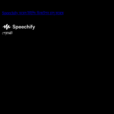
Speechify ভয়েস টাইপিং ডিকটেশন চালু করেছে
ভয়েস টাইপিং দিয়ে ৫ গুণ দ্রুত লিখুন
প্রোডাক্ট
আরও জানুন