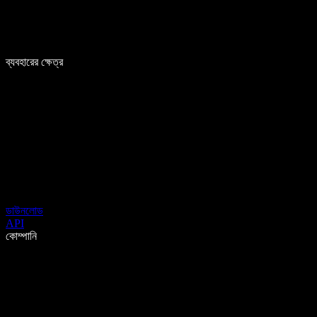
ব্যবহারের ক্ষেত্র
ডাউনলোড
API
কোম্পানি