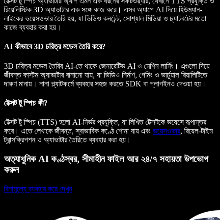
টেক্সট টু স্পিচ অ্যাভাটার অ্যাপ এমন এক ধরনের সফটওয়্যার, যেখানে TTS প্রযুক্তি ও
রিয়েলিস্টিক 3D অ্যাভাটার এক সঙ্গে কাজ করে। এসব অ্যাপে AI দিয়ে হিউম্যান-
লাইকের ভয়েসওভার তৈরি হয়, যা ভিডিও কনটেন্ট, সোশ্যাল মিডিয়া ও চ্যাটবটের মতো
কাজে ব্যবহার করা হয়।
AI কীভাবে 3D চরিত্র মডেল তৈরি করে?
3D চরিত্র মডেল তৈরির AI-তে থাকে জেনারেটিভ AI ও মেশিন লার্নিং। এগুলো দিয়ে
জীবন্ত কাস্টম অ্যাভাটার বানানো যায়, যা ভিডিও নির্মাণ, গেমিং ও ভার্চুয়াল রিয়ালিটিতে
দারুণ মানায়। নানা প্ল্যাটফর্মে ব্যবহার সহজ করতে SDK বা প্লাগইনও দেওয়া হয়।
টেক্সট টু স্পিচ কী?
টেক্সট টু স্পিচ (TTS) হলো AI-নির্ভর প্রযুক্তি, যা লিখিত টেক্সটকে ভয়েসে রূপান্তর
করে। এতে লেখাকে জীবন্ত, স্বাভাবিক কণ্ঠে শোনা যায় এবং
ভয়েসওভার
, রিয়েল-টাইম
ট্রান্সক্রিপশন ও অ্যাভাটার তৈরিতে ব্যবহার করা হয়।
অত্যাধুনিক AI কণ্ঠস্বর, সীমাহীন ফাইল আর ২৪/৭ সহায়তা উপভোগ
করুন
বিনামূল্যে ব্যবহার করে দেখুন