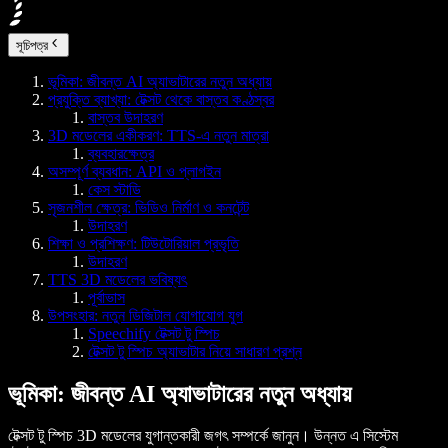
সূচিপত্র
ভূমিকা: জীবন্ত AI অ্যাভাটারের নতুন অধ্যায়
প্রযুক্তি ব্যাখ্যা: টেক্সট থেকে বাস্তব কণ্ঠস্বর
বাস্তব উদাহরণ
3D মডেলের একীকরণ: TTS-এ নতুন মাত্রা
ব্যবহারক্ষেত্র
অসম্পূর্ণ ব্যবধান: API ও প্লাগইন
কেস স্টাডি
সৃজনশীল ক্ষেত্র: ভিডিও নির্মাণ ও কনটেন্ট
উদাহরণ
শিক্ষা ও প্রশিক্ষণ: টিউটোরিয়াল প্রভৃতি
উদাহরণ
TTS 3D মডেলের ভবিষ্যৎ
পূর্বাভাস
উপসংহার: নতুন ডিজিটাল যোগাযোগ যুগ
Speechify টেক্সট টু স্পিচ
টেক্সট টু স্পিচ অ্যাভাটার নিয়ে সাধারণ প্রশ্ন
ভূমিকা: জীবন্ত AI অ্যাভাটারের নতুন অধ্যায়
টেক্সট টু স্পিচ 3D মডেলের যুগান্তকারী জগৎ সম্পর্কে জানুন। উন্নত এ সিস্টেম