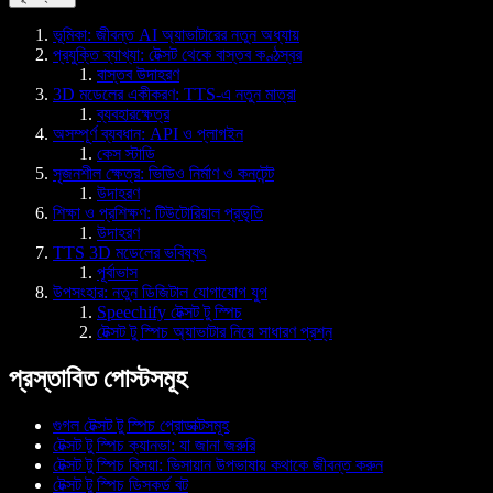
ভূমিকা: জীবন্ত AI অ্যাভাটারের নতুন অধ্যায়
প্রযুক্তি ব্যাখ্যা: টেক্সট থেকে বাস্তব কণ্ঠস্বর
বাস্তব উদাহরণ
3D মডেলের একীকরণ: TTS-এ নতুন মাত্রা
ব্যবহারক্ষেত্র
অসম্পূর্ণ ব্যবধান: API ও প্লাগইন
কেস স্টাডি
সৃজনশীল ক্ষেত্র: ভিডিও নির্মাণ ও কনটেন্ট
উদাহরণ
শিক্ষা ও প্রশিক্ষণ: টিউটোরিয়াল প্রভৃতি
উদাহরণ
TTS 3D মডেলের ভবিষ্যৎ
পূর্বাভাস
উপসংহার: নতুন ডিজিটাল যোগাযোগ যুগ
Speechify টেক্সট টু স্পিচ
টেক্সট টু স্পিচ অ্যাভাটার নিয়ে সাধারণ প্রশ্ন
প্রস্তাবিত পোস্টসমূহ
গুগল টেক্সট টু স্পিচ প্রোডাক্টসমূহ
টেক্সট টু স্পিচ ক্যানভা: যা জানা জরুরি
টেক্সট টু স্পিচ বিসয়া: ভিসায়ান উপভাষায় কথাকে জীবন্ত করুন
টেক্সট টু স্পিচ ডিসকর্ড বট