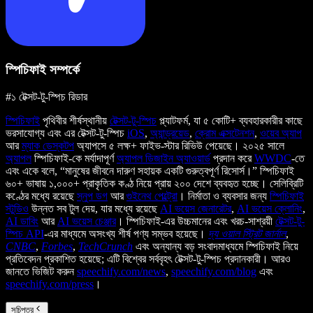
স্পিচিফাই সম্পর্কে
#১ টেক্সট-টু-স্পিচ রিডার
স্পিচিফাই
পৃথিবীর শীর্ষস্থানীয়
টেক্সট-টু-স্পিচ
প্ল্যাটফর্ম, যা ৫ কোটি+ ব্যবহারকারীর কাছে
ভরসাযোগ্য এবং এর টেক্সট-টু-স্পিচ
iOS
,
অ্যান্ড্রয়েড
,
ক্রোম এক্সটেনশন
,
ওয়েব অ্যাপ
আর
ম্যাক ডেস্কটপ
অ্যাপসে ৫ লক্ষ+ ফাইভ-স্টার রিভিউ পেয়েছে। ২০২৫ সালে
অ্যাপল
স্পিচিফাই-কে মর্যাদাপূর্ণ
অ্যাপল ডিজাইন অ্যাওয়ার্ড
প্রদান করে
WWDC
-তে
এবং একে বলে, “মানুষের জীবনে দারুণ সহায়ক একটি গুরুত্বপূর্ণ রিসোর্স।” স্পিচিফাই
৬০+ ভাষায় ১,০০০+ প্রাকৃতিক কণ্ঠ নিয়ে প্রায় ২০০ দেশে ব্যবহৃত হচ্ছে। সেলিব্রিটি
কণ্ঠের মধ্যে রয়েছে
স্নুপ ডগ
আর
গুইনেথ পেল্ট্রো
। নির্মাতা ও ব্যবসার জন্য
স্পিচিফাই
স্টুডিও
উন্নত সব টুল দেয়, যার মধ্যে রয়েছে
AI ভয়েস জেনারেটর
,
AI ভয়েস ক্লোনিং
,
AI ডাবিং
আর
AI ভয়েস চেঞ্জার
। স্পিচিফাই-এর উচ্চমানের এবং খরচ-সাশ্রয়ী
টেক্সট-টু-
স্পিচ API
-এর মাধ্যমে অসংখ্য শীর্ষ পণ্য সম্ভব হয়েছে।
দ্য ওয়াল স্ট্রিট জার্নাল
,
CNBC
,
Forbes
,
TechCrunch
এবং অন্যান্য বড় সংবাদমাধ্যমে স্পিচিফাই নিয়ে
প্রতিবেদন প্রকাশিত হয়েছে; এটি বিশ্বের সর্ববৃহৎ টেক্সট-টু-স্পিচ প্রদানকারী। আরও
জানতে ভিজিট করুন
speechify.com/news
,
speechify.com/blog
এবং
speechify.com/press
।
সূচিপত্র