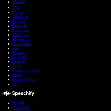
Svenska
ไทย
Türkçe
Tiếng Việt
Română
Português
Български
ქართული
Slovenčina
Slovenščina
Eesti
Hrvatski
Ελληνικά
Lietuvių
עברית
Bahasa Indonesia
Català
Bahasa Melayu
اردو
কুকি পছন্দ
সেবার শর্তাবলী