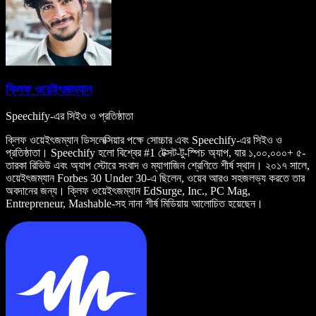
ক্লিফ ওয়েইৎজম্যান
Speechify-এর সিইও ও প্রতিষ্ঠাতা
ক্লিফ ওয়েইৎজম্যান ডিসলেক্সিয়ার পক্ষে সোচ্চার এবং Speechify-এর সিইও ও
প্রতিষ্ঠাতা। Speechify হলো বিশ্বের #1 টেক্সট-টু-স্পিচ অ্যাপ, যার ১,০০,০০০+ ৫-
তারকা রিভিউ এবং অ্যাপ স্টোরে সংবাদ ও ম্যাগাজিন শ্রেণিতে শীর্ষ স্থান। ২০১৭ সালে,
ওয়েইৎজম্যান Forbes 30 Under 30-এ ছিলেন, ওয়েব আরও সহজলভ্য করতে তার
অবদানের জন্য। ক্লিফ ওয়েইৎজম্যান EdSurge, Inc., PC Mag,
Entrepreneur, Mashable-সহ নানা শীর্ষ মিডিয়ায় আলোচিত হয়েছেন।