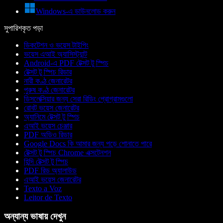
Windows-এ ডাউনলোড করুন
সুপারিশকৃত পড়া
ডিকটেশন ও ভয়েস টাইপিং
ভয়েস এআই অ্যাসিস্ট্যান্ট
Android-এ PDF টেক্সট টু স্পিচ
টেক্সট টু স্পিচ রিডার
নারী কণ্ঠ জেনারেটর
পুরুষ কণ্ঠ জেনারেটর
ডিসলেক্সিয়ার জন্য সেরা রিডিং প্রোগ্রামগুলো
রোবট ভয়েস জেনারেটর
অ্যানিমে টেক্সট টু স্পিচ
এআই ভয়েস চেঞ্জার
PDF অডিও রিডার
Google Docs কি আমার জন্য পড়ে শোনাতে পারে
টেক্সট টু স্পিচ Chrome এক্সটেনশন
হিন্দি টেক্সট টু স্পিচ
PDF রিড অ্যালাউড
এআই ভয়েস জেনারেটর
Texto a Voz
Leitor de Texto
অন্যান্য ভাষায় দেখুন