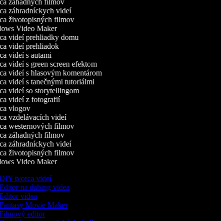
a záhadných filmov
a záhradníckych videí
a životopisných filmov
ows Video Maker
a videí prehliadky domu
a videí prehliadok
a videí s autami
a videí s green screen efektom
a videí s hlasovým komentárom
a videí s tanečnými tutoriálmi
a videí so storytellingom
 videí z fotografií
a vlogov
a vzdelávacích videí
a westernových filmov
a záhadných filmov
a záhradníckych videí
a životopisných filmov
ows Video Maker
DIY tvorca videí
Editor na dabing videa
Editor videa
Fantasy Movie Maker
Filmový editor