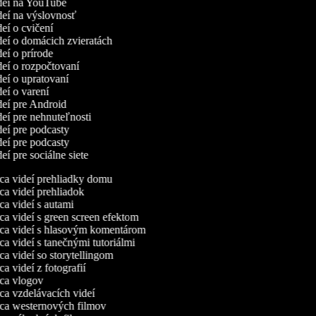
ideí na YouTube
ideí na výslovnosť
deí o cvičení
ideí o domácich zvieratách
deí o prírode
ideí o rozpočtovaní
ideí o upratovaní
deí o varení
ideí pre Android
ideí pre nehnuteľnosti
ideí pre podcasty
ideí pre podcasty
deí pre sociálne siete
a videí prehliadky domu
a videí prehliadok
a videí s autami
a videí s green screen efektom
a videí s hlasovým komentárom
a videí s tanečnými tutoriálmi
a videí so storytellingom
 videí z fotografií
a vlogov
a vzdelávacích videí
a westernových filmov