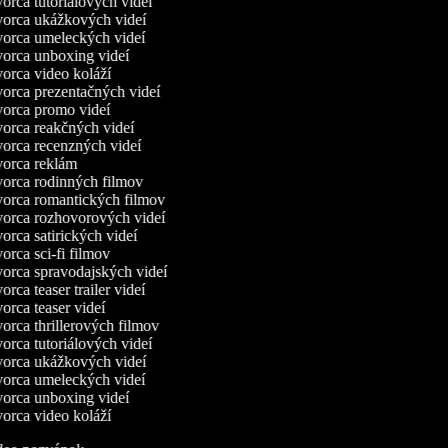
rca tutoriálových videí
orca ukážkových videí
orca umeleckých videí
orca unboxing videí
orca video koláží
orca prezentačných videí
orca promo videí
orca reakčných videí
orca recenzných videí
orca reklám
orca rodinných filmov
orca romantických filmov
orca rozhovorových videí
rca satirických videí
rca sci-fi filmov
orca spravodajských videí
rca teaser trailer videí
rca teaser videí
rca thrillerových filmov
rca tutoriálových videí
orca ukážkových videí
orca umeleckých videí
orca unboxing videí
orca video koláží