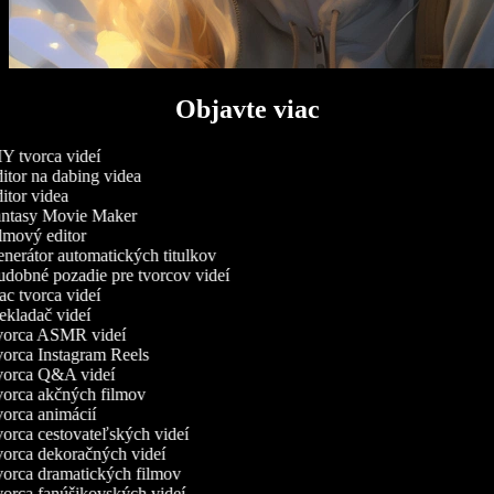
Objavte viac
Y tvorca videí
itor na dabing videa
tor videa
ntasy Movie Maker
lmový editor
nerátor automatických titulkov
dobné pozadie pre tvorcov videí
c tvorca videí
kladač videí
orca ASMR videí
orca Instagram Reels
orca Q&A videí
orca akčných filmov
orca animácií
orca cestovateľských videí
orca dekoračných videí
orca dramatických filmov
orca fanúšikovských videí