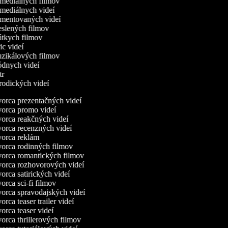
omediálnych filmov
omediálnych videí
omentovaných videí
reslených filmov
rátkych filmov
ric videí
uzikálových filmov
ódnych videí
utr
arodických videí
orca prezentačných videí
orca promo videí
orca reakčných videí
orca recenzných videí
orca reklám
orca rodinných filmov
orca romantických filmov
orca rozhovorových videí
rca satirických videí
rca sci-fi filmov
orca spravodajských videí
rca teaser trailer videí
rca teaser videí
rca thrillerových filmov