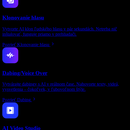
Klonovanie hlasu
Vytvorte AI klon ľudského hlasu v pár sekundách. Netreba nič
inštalovať, funguje priamo v prehliadači.
Pozrieť Klonovanie hlasu
Dabing/Voice Over
Vytvárajte dabingy s AI v reálnom čase. Nahovorte texty, videá,
vysvetlenia – čokoľvek, v ľubovoľnom štýle.
Pozrieť Dabing
AI Video Studio