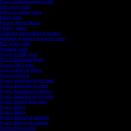
Tvorca komentovaných videí
DIY tvorca videí
Editor na dabing videa
Editor videa
Fantasy Movie Maker
Filmový editor
Generátor automatických titulkov
Hudobné pozadie pre tvorcov videí
Mac tvorca videí
Prekladač videí
Tvorca ASMR videí
Tvorca Instagram Reels
Tvorca Q&A videí
Tvorca akčných filmov
Tvorca animácií
Tvorca cestovateľských videí
Tvorca dekoračných videí
Tvorca dramatických filmov
Tvorca fanúšikovských videí
Tvorca fashion haul videí
Tvorca filmov
Tvorca filmov
Tvorca filmových biografií
Tvorca filmových trailerov
Tvorca fitness videí