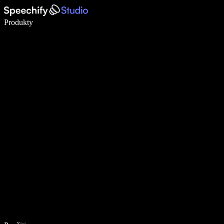
Píšte 5× rýchlejšie pomocou hlasového diktovania
Produkty
Zistiť viac