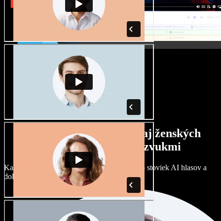
Široký výber mužských aj ženských
hlasov s rôznymi prízvukmi
Každý projekt môže znieť inak. Vyberte si zo stoviek AI hlasov a
dolaďte si ich podľa seba.