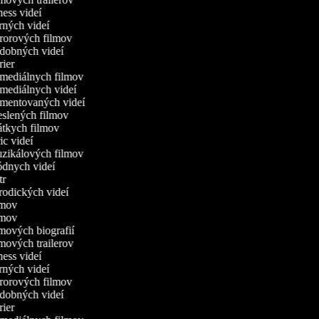
tness videí
erných videí
ororových filmov
udobných videí
trier
omediálnych filmov
omediálnych videí
omentovaných videí
reslených filmov
rátkych filmov
ric videí
uzikálových filmov
ódnych videí
utr
arodických videí
ilmov
ilmov
ilmových biografií
ilmových trailerov
tness videí
erných videí
ororových filmov
udobných videí
trier