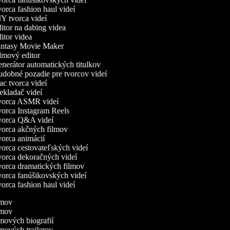
rca fashion haul videí
Y tvorca videí
itor na dabing videa
tor videa
ntasy Movie Maker
lmový editor
nerátor automatických titulkov
dobné pozadie pre tvorcov videí
c tvorca videí
kladač videí
orca ASMR videí
orca Instagram Reels
orca Q&A videí
orca akčných filmov
orca animácií
orca cestovateľských videí
orca dekoračných videí
orca dramatických filmov
orca fanúšikovských videí
rca fashion haul videí
ilmov
ilmov
ilmových biografií
ilmových trailerov