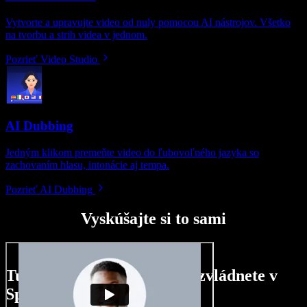
Vytvorte a upravujte video od nuly pomocou AI nástrojov. Všetko
na tvorbu a strih videa v jednom.
Pozrieť Video Studio
AI Dubbing
Jedným klikom premeňte video do ľubovoľného jazyka so
zachovaním hlasu, intonácie aj tempa.
Pozrieť AI Dubbing
Vyskúšajte si to sami
Tu je malá ukážka toho, čo zvládnete v
Speechify Studio.