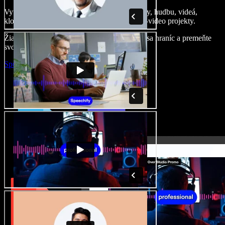
Vytvárajte dabingy, pridajte bezplatné obrázky, hudbu, videá,
klonujte svoj hlas – postavíte pôsobivé audio-video projekty.
Žiadne učenie, všetko v prehliadači – zbavte sa hraníc a premeňte
svoje nápady na realitu.
Spustiť Studio