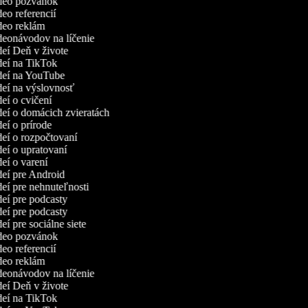
ideo pozvánok
deo referencií
ideo reklám
ideonávodov na líčenie
ideí Deň v živote
ideí na TikTok
ideí na YouTube
ideí na výslovnosť
deí o cvičení
ideí o domácich zvieratách
deí o prírode
ideí o rozpočtovaní
ideí o upratovaní
deí o varení
ideí pre Android
ideí pre nehnuteľnosti
ideí pre podcasty
ideí pre podcasty
deí pre sociálne siete
ideo pozvánok
deo referencií
ideo reklám
ideonávodov na líčenie
ideí Deň v živote
ideí na TikTok