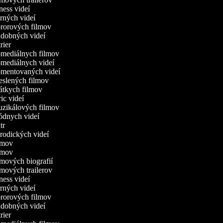
tness videí
erných videí
ororových filmov
hudobných videí
trier
komediálnych filmov
omediálnych videí
komentovaných videí
reslených filmov
rátkych filmov
ric videí
muzikálových filmov
módnych videí
utr
arodických videí
ilmov
ilmov
ilmových biografií
ilmových trailerov
tness videí
erných videí
ororových filmov
hudobných videí
trier