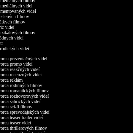
komediálnych filmov
omediálnych videí
komentovaných videí
reslených filmov
rátkych filmov
ric videí
muzikálových filmov
módnych videí
utr
arodických videí
rca prezentačných videí
orca promo videí
rca reakčných videí
rca recenzných videí
orca reklám
rca rodinných filmov
orca romantických filmov
orca rozhovorových videí
rca satirických videí
rca sci-fi filmov
rca spravodajských videí
rca teaser trailer videí
rca teaser videí
rca thrillerových filmov