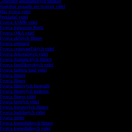
Generátor automatických titulkov
Hudobné pozadie pre tvorcov videí
Mac tvorca videí
Prekladač videí
Tvorca ASMR videí
Tvorca Instagram Reels
Tvorca Q&A videí
Tvorca akčných filmov
Tvorca animácií
Tvorca cestovateľských videí
Tvorca dekoračných videí
Tvorca dramatických filmov
Tvorca fanúšikovských videí
Tvorca fashion haul videí
Tvorca filmov
Tvorca filmov
Tvorca filmových biografií
Tvorca filmových trailerov
vorca fitness videí
Tvorca herných videí
Tvorca hororových filmov
Tvorca hudobných videí
vorca intrier
Tvorca komediálnych filmov
Tvorca komediálnych videí