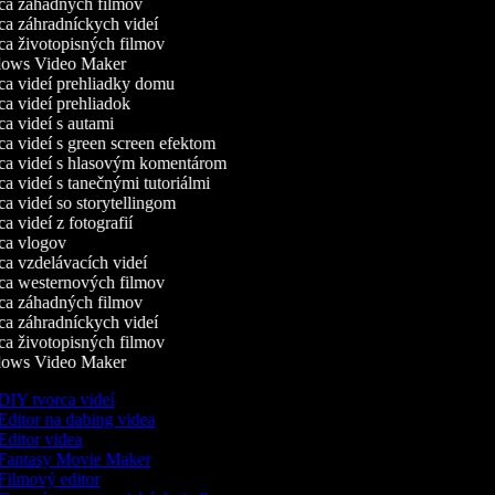
a záhadných filmov
a záhradníckych videí
a životopisných filmov
ws Video Maker
a videí prehliadky domu
a videí prehliadok
 videí s autami
a videí s green screen efektom
a videí s hlasovým komentárom
 videí s tanečnými tutoriálmi
 videí so storytellingom
 videí z fotografií
a vlogov
a vzdelávacích videí
a westernových filmov
a záhadných filmov
a záhradníckych videí
a životopisných filmov
ws Video Maker
DIY tvorca videí
Editor na dabing videa
Editor videa
Fantasy Movie Maker
Filmový editor