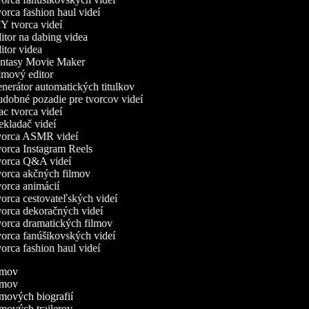
rca fashion haul videí
 tvorca videí
tor na dabing videa
tor videa
ntasy Movie Maker
mový editor
erátor automatických titulkov
obné pozadie pre tvorcov videí
 tvorca videí
kladač videí
orca ASMR videí
rca Instagram Reels
orca Q&A videí
orca akčných filmov
rca animácií
rca cestovateľských videí
rca dekoračných videí
orca dramatických filmov
rca fanúšikovských videí
rca fashion haul videí
ilmov
ilmov
ilmových biografií
ilmových trailerov