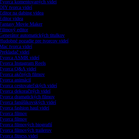
Tvorca komentovaných videí
DIY tvorca videí
Editor na dabing videa
Editor videa
Fantasy Movie Maker
Filmový editor
Generátor automatických titulkov
Hudobné pozadie pre tvorcov videí
Mac tvorca videí
Prekladač videí
Tvorca ASMR videí
Tvorca Instagram Reels
Tvorca Q&A videí
Tvorca akčných filmov
Tvorca animácií
Tvorca cestovateľských videí
Tvorca dekoračných videí
Tvorca dramatických filmov
Tvorca fanúšikovských videí
Tvorca fashion haul videí
Tvorca filmov
Tvorca filmov
Tvorca filmových biografií
Tvorca filmových trailerov
vorca fitness videí