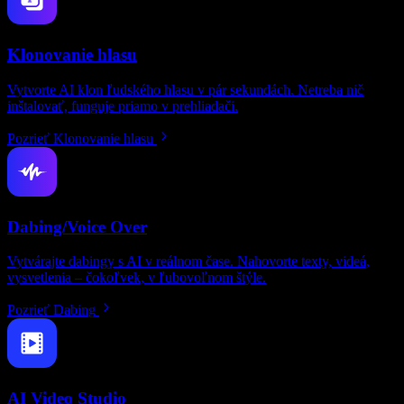
Klonovanie hlasu
Vytvorte AI klon ľudského hlasu v pár sekundách. Netreba nič
inštalovať, funguje priamo v prehliadači.
Pozrieť Klonovanie hlasu
Dabing/Voice Over
Vytvárajte dabingy s AI v reálnom čase. Nahovorte texty, videá,
vysvetlenia – čokoľvek, v ľubovoľnom štýle.
Pozrieť Dabing
AI Video Studio