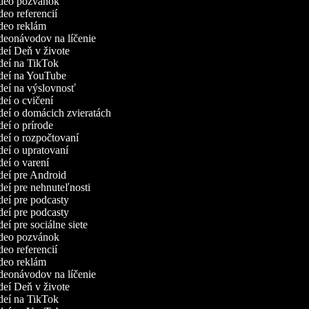
video pozvánok
ideo referencií
ideo reklám
ideonávodov na líčenie
ideí Deň v živote
ideí na TikTok
ideí na YouTube
ideí na výslovnosť
ideí o cvičení
ideí o domácich zvieratách
ideí o prírode
ideí o rozpočtovaní
ideí o upratovaní
ideí o varení
ideí pre Android
ideí pre nehnuteľnosti
ideí pre podcasty
ideí pre podcasty
deí pre sociálne siete
video pozvánok
ideo referencií
ideo reklám
ideonávodov na líčenie
ideí Deň v živote
ideí na TikTok