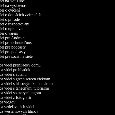
ideí na YouTube
ideí na výslovnosť
ideí o cvičení
ideí o domácich zvieratách
ideí o prírode
ideí o rozpočtovaní
ideí o upratovaní
ideí o varení
ideí pre Android
ideí pre nehnuteľnosti
ideí pre podcasty
ideí pre podcasty
deí pre sociálne siete
a videí prehliadky domu
a videí prehliadok
 videí s autami
a videí s green screen efektom
a videí s hlasovým komentárom
 videí s tanečnými tutoriálmi
 videí so storytellingom
 videí z fotografií
a vlogov
a vzdelávacích videí
a westernových filmov