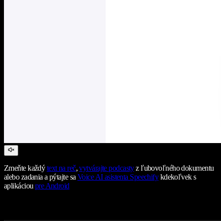
Zmeňte každý
text na reč
,
vytvárajte podcasty
z ľubovoľného dokumentu
alebo zadania a pýtajte sa
Voice AI asistenta Speechify
kdekoľvek s
aplikáciou
pre Android