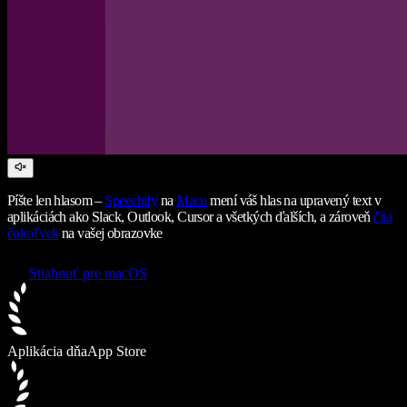
Píšte len hlasom –
Speechify
na
Macu
mení váš hlas na upravený text v
aplikáciách ako Slack, Outlook, Cursor a všetkých ďalších, a zároveň
číta
čokoľvek
na vašej obrazovke
Stiahnuť pre macOS
Aplikácia dňa
App Store