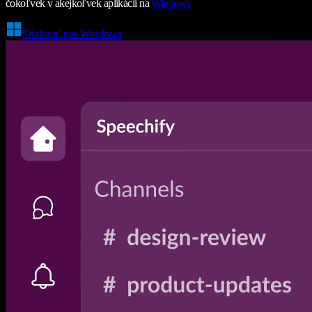
čokoľvek v akejkoľvek aplikácii na
Windows
Stiahnuť pre Windows