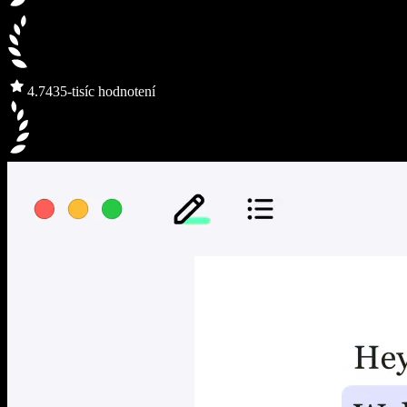
4.7
435-tisíc hodnotení