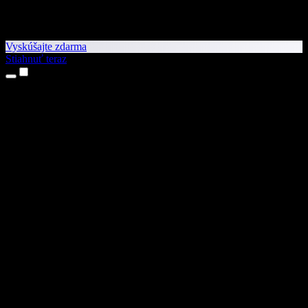
Vyskúšajte zdarma
Stiahnuť teraz
Produkty
Prevod textu na reč
Aplikácie pre iPhone a iPad
Aplikácia pre Android
Rozšírenie pre Chrome
Rozšírenie pre Edge
Webová aplikácia
Aplikácia pre Mac
Aplikácia pre Windows