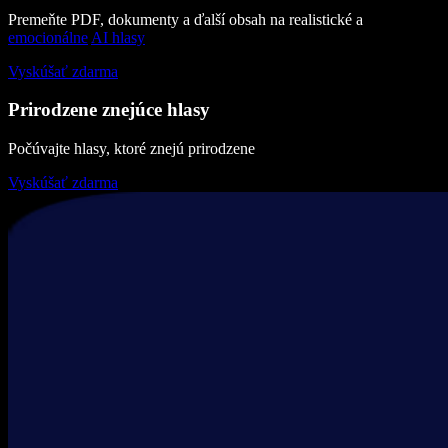
Premeňte PDF, dokumenty a ďalší obsah na realistické a
emocionálne
AI hlasy
Vyskúšať zdarma
Prirodzene znejúce hlasy
Počúvajte hlasy, ktoré znejú prirodzene
Vyskúšať zdarma