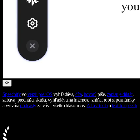
Speechify
vo
verzii pre iOS
vyhľadáva,
číta
,
hovorí
, píše,
zapisuje diktát
,
zabáva, prednáša, skúša, vyhľadáva na internete, zhŕňa, robí si poznámky
a vytvára
podcasty
za vás – všetko hlasom cez
AI asistenta
a
text-to-speech