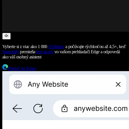
Vyberte si z viac ako 1 000
AI hlasov
a počúvajte rýchlosťou až 4,5×, keď
Speechify
premieňa
text na reč
vo vašom prehliadači Edge a odpovedá
ako váš osobný asistent
Pridať do Edge