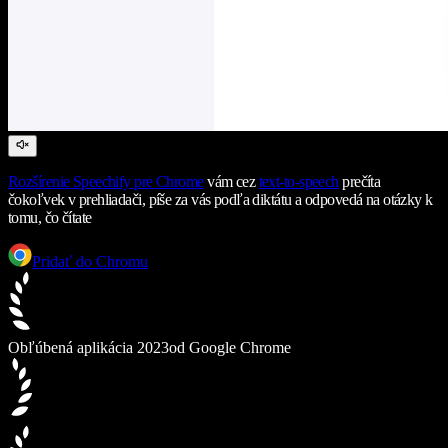
Rozšírenie Speechify pre Chrome
vám cez
text-to-speech
prečíta
čokoľvek v prehliadači, píše za vás podľa diktátu a odpovedá na otázky k
tomu, čo čítate
Pridať do Chromu
Obľúbená aplikácia 2023
od Google Chrome