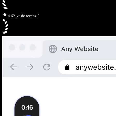
4.6
21-tisíc recenzií