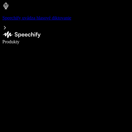
Speechify uvádza hlasové diktovanie
Píšte 5× rýchlejšie pomocou hlasového diktovania
Produkty
Zistiť viac