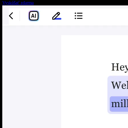
Vyskúšať zdarma