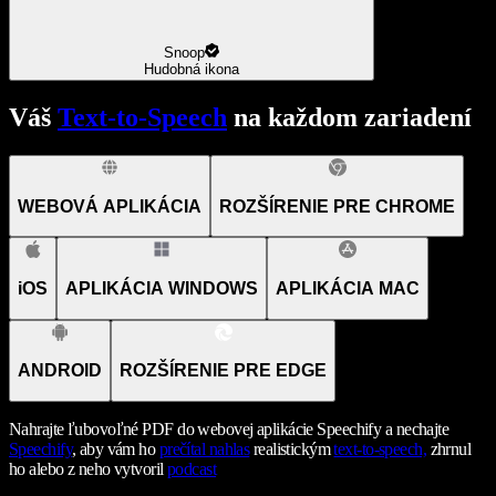
Snoop
Hudobná ikona
Váš
Text-to-Speech
na každom zariadení
WEBOVÁ APLIKÁCIA
ROZŠÍRENIE PRE CHROME
iOS
APLIKÁCIA WINDOWS
APLIKÁCIA MAC
ANDROID
ROZŠÍRENIE PRE EDGE
Nahrajte ľubovoľné PDF do webovej aplikácie Speechify a nechajte
Speechify
, aby vám ho
prečítal nahlas
realistickým
text-to-speech,
zhrnul
ho alebo z neho vytvoril
podcast