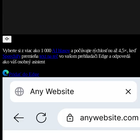
Vyberte si z viac ako 1 000
AI hlasov
a počúvajte rýchlosťou až 4,5×, keď
Speechify
premieňa
text na reč
vo vašom prehliadači Edge a odpovedá
ako váš osobný asistent
Pridať do Edge