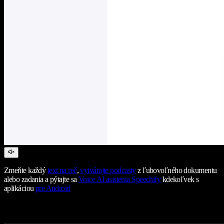
Zmeňte každý
text na reč
,
vytvárajte podcasty
z ľubovoľného dokumentu
alebo zadania a pýtajte sa
Voice AI asistenta Speechify
kdekoľvek s
aplikáciou
pre Android