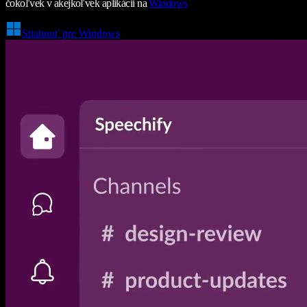
čokoľvek v akejkoľvek aplikácii na
Windows
Stiahnuť pre Windows