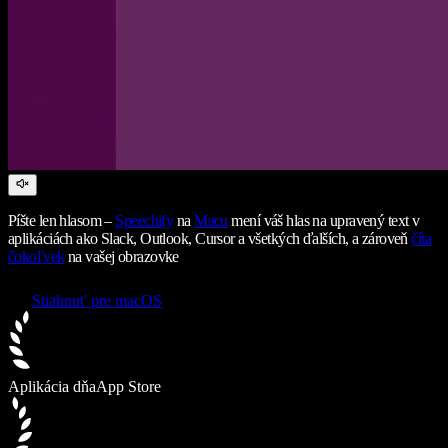
Píšte len hlasom –
Speechify
na
Macu
mení váš hlas na upravený text v
aplikáciách ako Slack, Outlook, Cursor a všetkých ďalších, a zároveň
číta
čokoľvek
na vašej obrazovke
Stiahnuť pre macOS
Aplikácia dňa
App Store