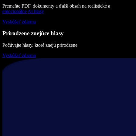
Premeňte PDF, dokumenty a ďalší obsah na realistické a
emocionálne
AI hlasy
Vyskúšať zdarma
Prirodzene znejúce hlasy
Počúvajte hlasy, ktoré znejú prirodzene
Vyskúšať zdarma