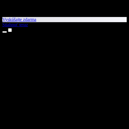
Vyskúšajte zdarma
Stiahnuť teraz
Produkty
Prevod textu na reč
Aplikácie pre iPhone a iPad
Aplikácia pre Android
Rozšírenie pre Chrome
Rozšírenie pre Edge
Webová aplikácia
Aplikácia pre Mac
Aplikácia pre Windows