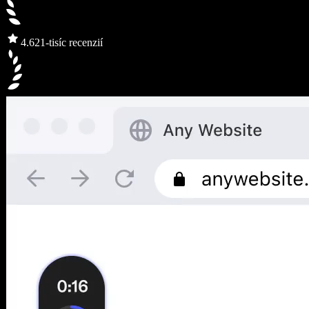
4.6
21-tisíc recenzií