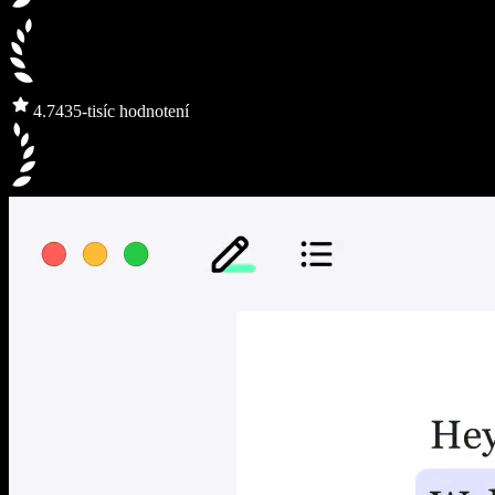
4.7
435-tisíc hodnotení