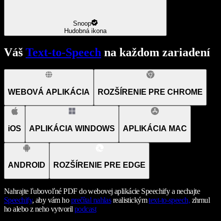
Snoop
Hudobná ikona
Váš
Text-to-Speech
na každom zariadení
WEBOVÁ APLIKÁCIA
ROZŠÍRENIE PRE CHROME
iOS
APLIKÁCIA WINDOWS
APLIKÁCIA MAC
ANDROID
ROZŠÍRENIE PRE EDGE
Nahrajte ľubovoľné PDF do webovej aplikácie Speechify a nechajte
Speechify
, aby vám ho
prečítal nahlas
realistickým
text-to-speech,
zhrnul
ho alebo z neho vytvoril
podcast