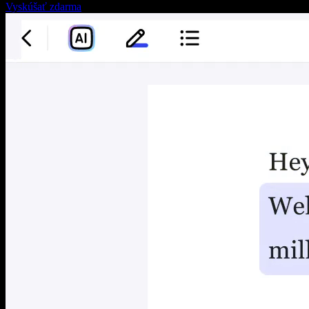
Vyskúšať zdarma