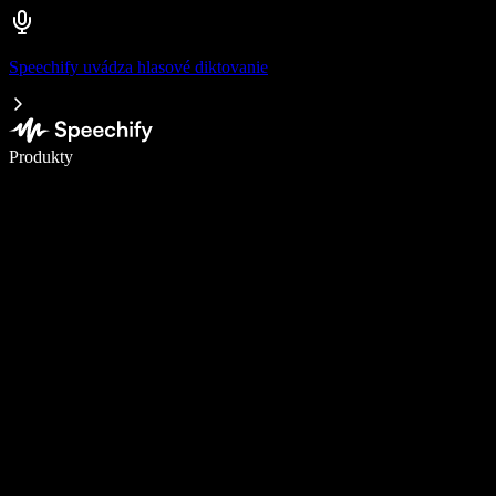
Speechify uvádza hlasové diktovanie
Píšte 5× rýchlejšie pomocou hlasového diktovania
Produkty
Zistiť viac