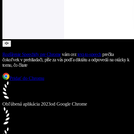
Rozšírenie Speechify pre Chrome
vám cez
text-to-speech
prečíta
čokoľvek v prehliadači, píše za vás podľa diktátu a odpovedá na otázky k
tomu, čo čítate
Pridať do Chromu
Obľúbená aplikácia 2023
od Google Chrome