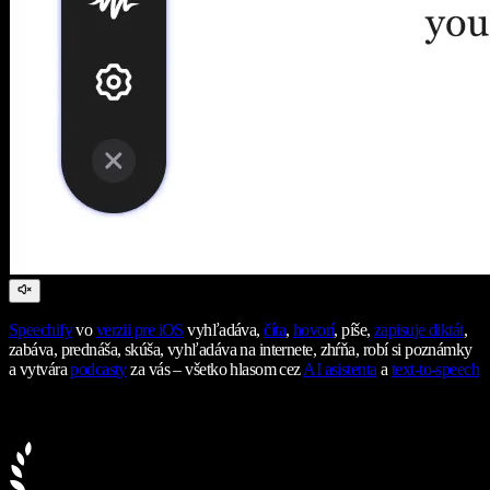
Speechify
vo
verzii pre iOS
vyhľadáva,
číta
,
hovorí
, píše,
zapisuje diktát
,
zabáva, prednáša, skúša, vyhľadáva na internete, zhŕňa, robí si poznámky
a vytvára
podcasty
za vás – všetko hlasom cez
AI asistenta
a
text-to-speech