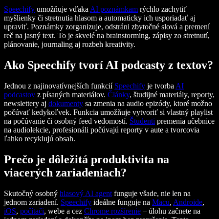
Speechify
umožňuje vďaka
AI poznámkam
rýchlo zachytiť
myšlienky či stretnutia hlasom a automaticky ich usporiadať aj
upraviť. Poznámky zorganizuje, odstráni zbytočné slová a premení
reč na jasný text. To je skvelé na brainstorming, zápisy zo stretnutí,
plánovanie, journaling aj rozbeh kreativity.
Ako Speechify tvorí AI podcasty z textov?
Jednou z najinovatívnejších funkcií
Speechify
je tvorba
AI
podcastov
z písaných materiálov.
Články
, študijné materiály, reporty,
newslettery aj
dokumenty
sa zmenia na audio epizódy, ktoré možno
počúvať kedykoľvek. Funkcia umožňuje vytvoriť si vlastný playlist
na počúvanie či osobný feed vedomostí.
Študenti
premenia učebnice
na audiolekcie, profesionáli počúvajú reporty v aute a tvorcovia
ľahko recyklujú obsah.
Prečo je dôležitá produktivita na
viacerých zariadeniach?
Skutočný osobný
hlasový AI agent
funguje všade, nie len na
jednom zariadení.
Speechify
ideálne funguje na
Macu
,
Androide
,
iOS
,
počítači
, webe a cez
Chrome
rozšírenie
– úlohu začnete na