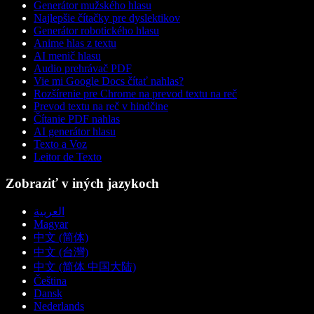
Generátor mužského hlasu
Najlepšie čítačky pre dyslektikov
Generátor robotického hlasu
Anime hlas z textu
AI menič hlasu
Audio prehrávač PDF
Vie mi Google Docs čítať nahlas?
Rozšírenie pre Chrome na prevod textu na reč
Prevod textu na reč v hindčine
Čítanie PDF nahlas
AI generátor hlasu
Texto a Voz
Leitor de Texto
Zobraziť v iných jazykoch
العربية
Magyar
中文 (简体)
中文 (台灣)
中文 (简体 中国大陆)
Čeština
Dansk
Nederlands