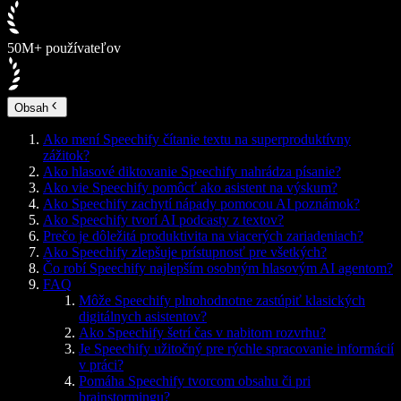
50M+ používateľov
Obsah
Ako mení Speechify čítanie textu na superproduktívny
zážitok?
Ako hlasové diktovanie Speechify nahrádza písanie?
Ako vie Speechify pomôcť ako asistent na výskum?
Ako Speechify zachytí nápady pomocou AI poznámok?
Ako Speechify tvorí AI podcasty z textov?
Prečo je dôležitá produktivita na viacerých zariadeniach?
Ako Speechify zlepšuje prístupnosť pre všetkých?
Čo robí Speechify najlepším osobným hlasovým AI agentom?
FAQ
Môže Speechify plnohodnotne zastúpiť klasických
digitálnych asistentov?
Ako Speechify šetrí čas v nabitom rozvrhu?
Je Speechify užitočný pre rýchle spracovanie informácií
v práci?
Pomáha Speechify tvorcom obsahu či pri
brainstormingu?