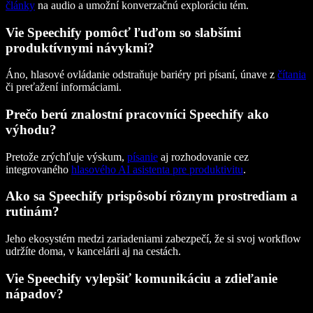
články
na audio a umožní konverzačnú exploráciu tém.
Vie Speechify pomôcť ľuďom so slabšími
produktívnymi návykmi?
Áno, hlasové ovládanie odstraňuje bariéry pri písaní, únave z
čítania
či preťažení informáciami.
Prečo berú znalostní pracovníci Speechify ako
výhodu?
Pretože zrýchľuje výskum,
písanie
aj rozhodovanie cez
integrovaného
hlasového AI asistenta pre produktivitu
.
Ako sa Speechify prispôsobí rôznym prostrediam a
rutinám?
Jeho ekosystém medzi zariadeniami zabezpečí, že si svoj workflow
udržíte doma, v kancelárii aj na cestách.
Vie Speechify vylepšiť komunikáciu a zdieľanie
nápadov?