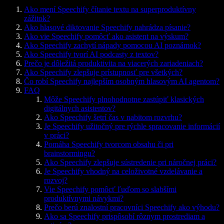
Ako mení Speechify čítanie textu na superproduktívny
zážitok?
Ako hlasové diktovanie Speechify nahrádza písanie?
Ako vie Speechify pomôcť ako asistent na výskum?
Ako Speechify zachytí nápady pomocou AI poznámok?
Ako Speechify tvorí AI podcasty z textov?
Prečo je dôležitá produktivita na viacerých zariadeniach?
Ako Speechify zlepšuje prístupnosť pre všetkých?
Čo robí Speechify najlepším osobným hlasovým AI agentom?
FAQ
Môže Speechify plnohodnotne zastúpiť klasických
digitálnych asistentov?
Ako Speechify šetrí čas v nabitom rozvrhu?
Je Speechify užitočný pre rýchle spracovanie informácií
v práci?
Pomáha Speechify tvorcom obsahu či pri
brainstormingu?
Ako Speechify zlepšuje sústredenie pri náročnej práci?
Je Speechify vhodný na celoživotné vzdelávanie a
rozvoj?
Vie Speechify pomôcť ľuďom so slabšími
produktívnymi návykmi?
Prečo berú znalostní pracovníci Speechify ako výhodu?
Ako sa Speechify prispôsobí rôznym prostrediam a