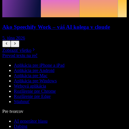
Ako Speechify Work – váš AI kolega v cloude
5. júna 2026
5
Zobraziť všetko
Prevod textu na reč
Aplikácia pre iPhone a iPad
Aplikácia pre Android
Aplikácia pre Mac
Aplikácia pre Windows
Webová aplikácia
Rozšírenie pre Chrome
Rozšírenie pre Edge
Stiahnuť
Pre tvorcov
AI generátor hlasu
Dabing