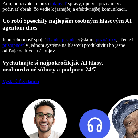
Áno, používatelia môžu
diktovať
správy, upraviť poznámky a
počúvať obsah, čo vedie k jasnejšej a efektívnejšej komunikácii.
Čo robí Speechify najlepším osobným hlasovým AI
agentom dnes
Jeho schopnosť spojiť
čítanie
,
písanie
, výskum,
poznámky
, učenie i
prístupnosť
v jednom systéme na hlasovú produktivitu ho jasne
odlišuje od iných nástrojov.
Vychutnajte si najpokročilejšie AI hlasy,
neobmedzené súbory a podporu 24/7
Vyskúšať zadarmo