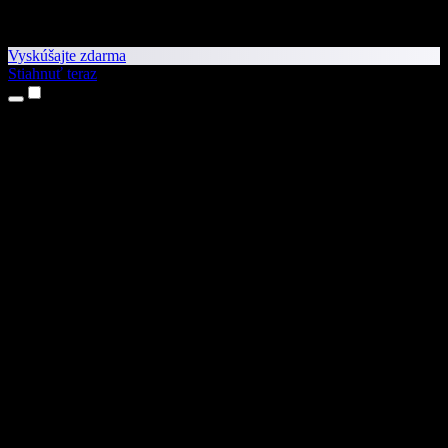
Vyskúšajte zdarma
Stiahnuť teraz
Produkty
Prevod textu na reč
Aplikácie pre iPhone a iPad
Aplikácia pre Android
Rozšírenie pre Chrome
Rozšírenie pre Edge
Webová aplikácia
Aplikácia pre Mac
Aplikácia pre Windows