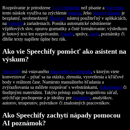
Rozprávanie je prirodzene
3–5× rýchlejšie
než písanie a
Speechify
tento náskok využíva na zrýchlenie
písania
. Jeho
hlasové písanie
je
bezplatný, neobmedzený
diktovací
nástroj použiteľný v aplikáciách,
na
weboch
a zariadeniach. Ponúka automatické odstránenie
výplňových slov, opravu gramatiky a čisté formátovanie; výsledkom
je hotový text len rozprávaním.
Emaily
, správy,
eseje
, poznámky či
dlhšie texty napíšete úplne bez rúk.
Ako vie Speechify pomôcť ako asistent na
výskum?
Speechify
má vstavaného
hlasového AI asistenta
, s ktorým viete
konverzovať – pýtať sa na otázky, zhrnutia, vysvetlenia a kľúčové
body v reálnom čase. Namiesto manuálneho hľadania a
zvýrazňovania sa môžete rozprávať s webstránkami,
dokumentmi
či
študijnými materiálmi. Takýto prístup znižuje kognitívnu záťaž,
urýchľuje pochopenie a je ideálny pre
študentov
, analytikov,
autorov, terapeutov, právnikov či znalostných pracovníkov.
Ako Speechify zachytí nápady pomocou
AI poznámok?