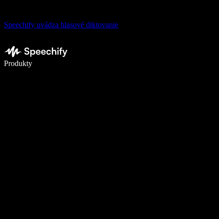
Speechify uvádza hlasové diktovanie
Píšte 5× rýchlejšie pomocou hlasového diktovania
Produkty
Zistiť viac