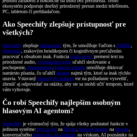
jednom zariadení a dokončíte na inom bez prerušenia. Tento
ekosystém podporuje dnešný prirodzený presun medzi telefónom,
PC, tabletom či prehliadačom.
Ako Speechify zlepšuje prístupnosť pre
všetkých?
Speechify
zlepšuje
prístupnosť
tým, že umožňuje ľuďom s
ADHD
,
dyslexiou
, zrakovým hendikepom či kognitívnym preťažením
pracovať s obsahom inak. Funkcia
textu na reč
premení text na
prirodzené audio,
zvýraznenie textu
uľahčí sledovanie a
pochopenie,
porozumenie
.
Hlasové písanie
umožňuje diktovať
namiesto písania, čo uľahčí
písanie
najmä tým, ktorí sa inak rýchlo
unavia. Vstavaný
hlasový AI asistent
vie na požiadanie vysvetliť,
zhrnúť aj odpovedať na otázky, aby ste sa mohli učiť tempom, ktoré
vám vyhovuje.
Čo robí Speechify najlepším osobným
hlasovým AI agentom?
Speechify
je výnimočný tým, že spája všetky podstatné funkcie v
jedinom systéme:
text na reč
na
čítanie
,
hlasové písanie
na
písanie
,
konverzačného
hlasového AI asistenta
na výskum, AI poznámky na