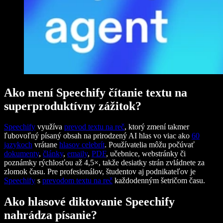
Ako mení Speechify čítanie textu na
superproduktívny zážitok?
Speechify
využíva
prevod textu na reč
, ktorý zmení takmer
ľubovoľný písaný obsah na prirodzený AI hlas vo viac ako
60
jazykoch
vrátane
hlasov celebrít
. Používatelia môžu počúvať
dokumenty
,
články
,
emaily
,
PDF
, učebnice, webstránky či
poznámky rýchlosťou až 4,5×, takže desiatky strán zvládnete za
zlomok času. Pre profesionálov, študentov aj podnikateľov je
Speechify
s
prevodom textu na reč
každodenným šetričom času.
Ako hlasové diktovanie Speechify
nahrádza písanie?