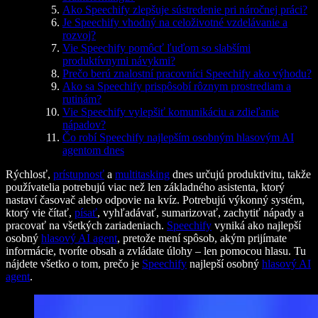
Ako Speechify zlepšuje sústredenie pri náročnej práci?
Je Speechify vhodný na celoživotné vzdelávanie a
rozvoj?
Vie Speechify pomôcť ľuďom so slabšími
produktívnymi návykmi?
Prečo berú znalostní pracovníci Speechify ako výhodu?
Ako sa Speechify prispôsobí rôznym prostrediam a
rutinám?
Vie Speechify vylepšiť komunikáciu a zdieľanie
nápadov?
Čo robí Speechify najlepším osobným hlasovým AI
agentom dnes
Rýchlosť,
prístupnosť
a
multitasking
dnes určujú produktivitu, takže
používatelia potrebujú viac než len základného asistenta, ktorý
nastaví časovač alebo odpovie na kvíz. Potrebujú výkonný systém,
ktorý vie čítať,
písať
, vyhľadávať, sumarizovať, zachytiť nápady a
pracovať na všetkých zariadeniach.
Speechify
vyniká ako najlepší
osobný
hlasový AI agent
, pretože mení spôsob, akým prijímate
informácie, tvoríte obsah a zvládate úlohy – len pomocou hlasu. Tu
nájdete všetko o tom, prečo je
Speechify
najlepší osobný
hlasový AI
agent
.