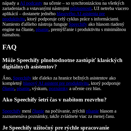
nápady a
AI podcasty
na učenie – so synchronizáciou na všetkých
zariadeniach a vstavanými nástrojmi
prístupnosti
. Už netreba viacero
aplikácií – dostanete jedného
hlasového AI asistenta pre
produktivitu
, ktorý podporuje celý cyklus práce s informáciami.
Namiesto ďalšieho nástroja funguje
Speechify
ako hlasom riadený
engine na čítanie,
písanie
, premýšľanie i produktivitu s minimálnou
námahou.
FAQ
Môže Speechify plnohodnotne zastúpiť klasických
digitálnych asistentov?
Áno,
Speechify
ide ďaleko za hranice bežných asistentov ako
kompletný
hlasový AI asistent pre produktivitu
, ktorý podporuje
čítanie
,
písanie
, výskum,
poznámky
a učenie cez hlas.
Ako Speechify šetrí čas v nabitom rozvrhu?
Speechify
mení
čítanie
na počúvanie, zrýchli
písanie
hlasom a
zaznamenáva poznámky, takže zvládnete viac za menej času.
Je Speechify užitočný pre rýchle spracovanie