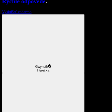
Rýchle odpovede
.
Vyskúšať zadarmo
Gwyneth
Herečka