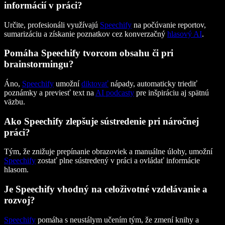
informácií v práci?
Určite, profesionáli využívajú
Speechify
na počúvanie reportov,
sumarizáciu a získanie poznatkov cez konverzačný
hlasový AI
.
Pomáha Speechify tvorcom obsahu či pri
brainstormingu?
Áno,
Speechify
umožní
diktovať
nápady, automaticky triediť
poznámky a previesť text na
AI podcasty
pre inšpiráciu aj spätnú
väzbu.
Ako Speechify zlepšuje sústredenie pri náročnej
práci?
Tým, že znižuje prepínanie obrazoviek a manuálne úlohy, umožní
Speechify
zostať plne sústredený v práci a ovládať informácie
hlasom.
Je Speechify vhodný na celoživotné vzdelávanie a
rozvoj?
Speechify
pomáha s neustálym učením tým, že zmení knihy a