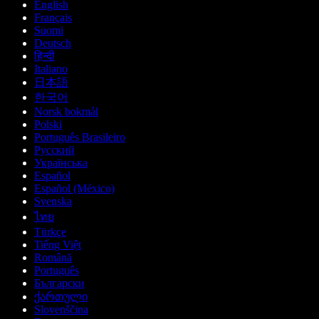
English
Français
Suomi
Deutsch
हिन्दी
Italiano
日本語
한국어
Norsk bokmål
Polski
Português Brasileiro
Русский
Українська
Español
Español (México)
Svenska
ไทย
Türkçe
Tiếng Việt
Română
Português
Български
ქართული
Slovenščina