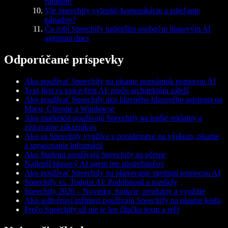
rutinám?
Vie Speechify vylepšiť komunikáciu a zdieľanie
nápadov?
Čo robí Speechify najlepším osobným hlasovým AI
agentom dnes
Odporúčané príspevky
Ako používať Speechify na písanie poznámok pomocou AI
Text-first vs voice-first AI: prečo architektúra záleží
Ako používať Speechify ako hlavného hlasového asistenta na
Macu, Chrome a Windowse
Ako marketéri používajú Speechify na lepšie reklamy a
získavanie zákazníkov
Ako sa Speechify využíva v poradenstve na výskum, písanie
a spracovanie informácií
Ako študenti používajú Speechify na učenie
Najlepší hlasový AI agent pre spotrebiteľov
Ako používať Speechify na plánovanie stretnutí pomocou AI
Speechify vs. Todoist AI: Podobnosti a rozdiely
Speechify 2026 – Novinky, funkcie, produkty a využitie
Ako softvéroví inžinieri používajú Speechify na písanie kódu
Prečo Speechify už nie je len čítačka textu a reči