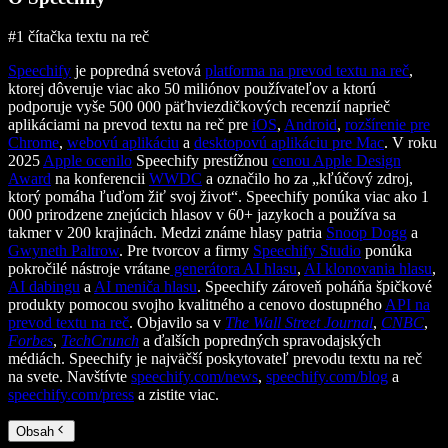
#1 čítačka textu na reč
Speechify
je popredná svetová
platforma na prevod textu na reč
,
ktorej dôveruje viac ako 50 miliónov používateľov a ktorú
podporuje vyše 500 000 päťhviezdičkových recenzií naprieč
aplikáciami na prevod textu na reč pre
iOS
,
Android
,
rozšírenie pre
Chrome
,
webovú aplikáciu
a
desktopovú aplikáciu pre Mac
. V roku
2025
Apple ocenilo
Speechify prestížnou
cenou Apple Design
Award
na konferencii
WWDC
a označilo ho za „kľúčový zdroj,
ktorý pomáha ľuďom žiť svoj život“. Speechify ponúka viac ako 1
000 prirodzene znejúcich hlasov v 60+ jazykoch a používa sa
takmer v 200 krajinách. Medzi známe hlasy patria
Snoop Dogg
a
Gwyneth Paltrow
. Pre tvorcov a firmy
Speechify Studio
ponúka
pokročilé nástroje vrátane
generátora AI hlasu
,
AI klonovania hlasu
,
AI dabingu
a
AI meniča hlasu
. Speechify zároveň poháňa špičkové
produkty pomocou svojho kvalitného a cenovo dostupného
API na
prevod textu na reč
. Objavilo sa v
The Wall Street Journal
,
CNBC
,
Forbes
,
TechCrunch
a ďalších popredných spravodajských
médiách. Speechify je najväčší poskytovateľ prevodu textu na reč
na svete. Navštívte
speechify.com/news
,
speechify.com/blog
a
speechify.com/press
a zistite viac.
Obsah