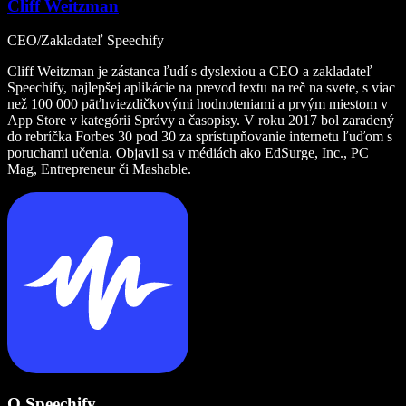
Cliff Weitzman
CEO/Zakladateľ Speechify
Cliff Weitzman je zástanca ľudí s dyslexiou a CEO a zakladateľ
Speechify, najlepšej aplikácie na prevod textu na reč na svete, s viac
než 100 000 päťhviezdičkovými hodnoteniami a prvým miestom v
App Store v kategórii Správy a časopisy. V roku 2017 bol zaradený
do rebríčka Forbes 30 pod 30 za sprístupňovanie internetu ľuďom s
poruchami učenia. Objavil sa v médiách ako EdSurge, Inc., PC
Mag, Entrepreneur či Mashable.
O Speechify