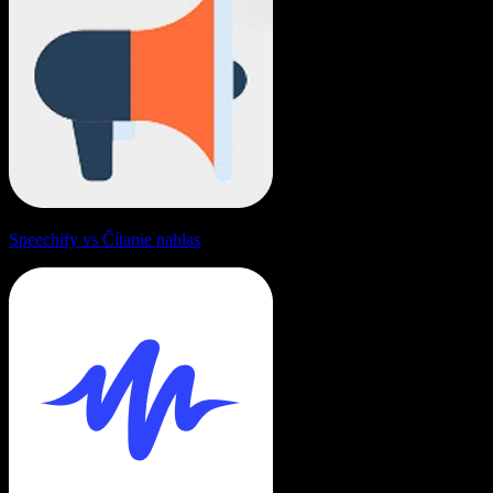
Speechify vs Čítanie nahlas