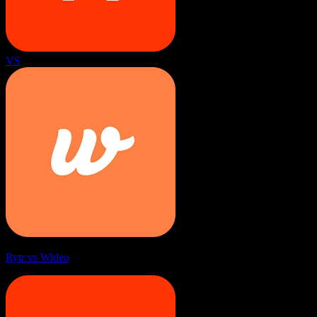
VS
Rytr vs Wideo