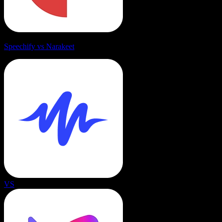
Speechify vs Narakeet
VS