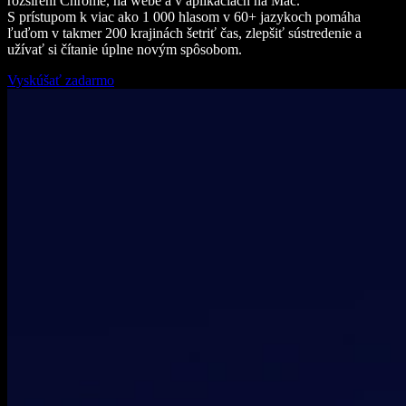
rozšírení Chrome, na webe a v aplikáciách na Mac.
S prístupom k viac ako 1 000 hlasom v 60+ jazykoch pomáha
ľuďom v takmer 200 krajinách šetriť čas, zlepšiť sústredenie a
užívať si čítanie úplne novým spôsobom.
Vyskúšať zadarmo