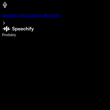
Speechify uvádza hlasové diktovanie
Píšte 5× rýchlejšie pomocou hlasového diktovania
Produkty
Zistiť viac