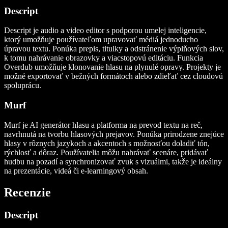
Descript
Descript je audio a video editor s podporou umelej inteligencie,
ktorý umožňuje používateľom upravovať médiá jednoducho
úpravou textu. Ponúka prepis, titulky a odstránenie výplňových slov,
k tomu nahrávanie obrazovky a viacstopovú editáciu. Funkcia
Overdub umožňuje klonovanie hlasu na plynulé opravy. Projekty je
možné exportovať v bežných formátoch alebo zdieľať cez cloudovú
spoluprácu.
Murf
Murf je AI generátor hlasu a platforma na prevod textu na reč,
navrhnutá na tvorbu hlasových prejavov. Ponúka prirodzene znejúce
hlasy v rôznych jazykoch a akcentoch s možnosťou doladiť tón,
rýchlosť a dôraz. Používatelia môžu nahrávať scenáre, pridávať
hudbu na pozadí a synchronizovať zvuk s vizuálmi, takže je ideálny
na prezentácie, videá či e‑learningový obsah.
Recenzie
Descript