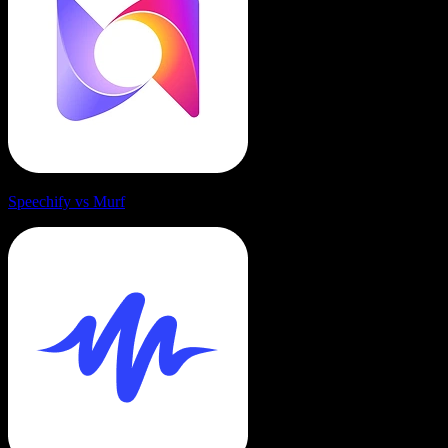
Speechify vs Murf