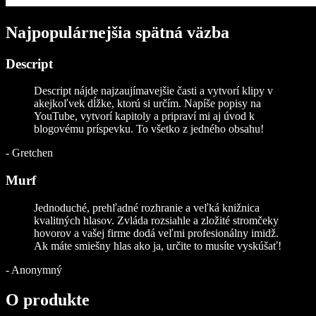
Najpopulárnejšia spätná väzba
Descript
Descript nájde najzaujímavejšie časti a vytvorí klipy v
akejkoľvek dĺžke, ktorú si určím. Napíše popisy na
YouTube, vytvorí kapitoly a pripraví mi aj úvod k
blogovému príspevku. To všetko z jedného obsahu!
-
Gretchen
Murf
Jednoduché, prehľadné rozhranie a veľká knižnica
kvalitných hlasov. Zvláda rozsiahle a zložité stromčeky
hovorov a vašej firme dodá veľmi profesionálny imidž.
Ak máte smiešny hlas ako ja, určite to musíte vyskúšať!
-
Anonymný
O produkte