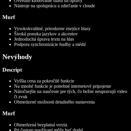
Overdub klonovanie hlasu na opravy
Nástroje na spoluprácu a zdieľanie v cloude
Murf
Vysokokvalitné, prirodzene znejúce hlasy
Široká ponuka jazykov a akcentov
Jednoduchá úprava textu na hlas
Podpora synchronizácie hudby a médií
Nevýhody
Descript
Vyššia cena za pokročilé funkcie
Na mnohé funkcie je potrebné internetové pripojenie
Náročnejšie na naučenie pre tých, čo bežne neupravujú video
či zvuk
Obmedzené možnosti detailného nastavenia
Murf
Obmedzená bezplatná verzia
Pri častom používaní môže byť drahý