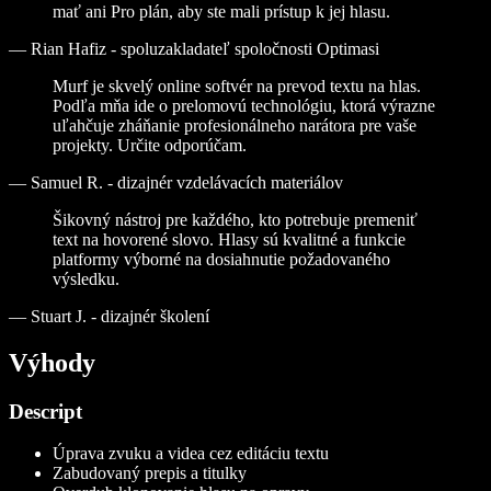
mať ani Pro plán, aby ste mali prístup k jej hlasu.
—
Rian Hafiz - spoluzakladateľ spoločnosti Optimasi
Murf je skvelý online softvér na prevod textu na hlas.
Podľa mňa ide o prelomovú technológiu, ktorá výrazne
uľahčuje zháňanie profesionálneho narátora pre vaše
projekty. Určite odporúčam.
—
Samuel R. - dizajnér vzdelávacích materiálov
Šikovný nástroj pre každého, kto potrebuje premeniť
text na hovorené slovo. Hlasy sú kvalitné a funkcie
platformy výborné na dosiahnutie požadovaného
výsledku.
—
Stuart J. - dizajnér školení
Výhody
Descript
Úprava zvuku a videa cez editáciu textu
Zabudovaný prepis a titulky