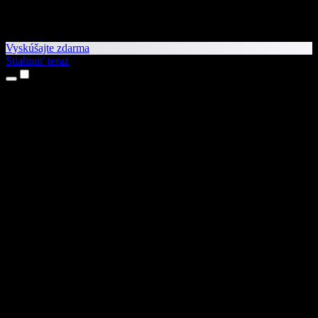
Vyskúšajte zdarma
Stiahnuť teraz
Produkty
Prevod textu na reč
Aplikácie pre iPhone a iPad
Aplikácia pre Android
Rozšírenie pre Chrome
Rozšírenie pre Edge
Webová aplikácia
Aplikácia pre Mac
Aplikácia pre Windows