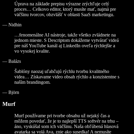
Úprava na základe prepisu výrazne zrýchľuje celý
proces… Celkovo editor, ktorý musíte mať, najmä pre
väčšinu tvorcov, obzvlášť v oblasti SaaS marketingu.
—
Nidhin
…fenomenálne AI nástroje, takže všetko zvládnete na
jednom mieste. S Descriptom dokážeme vytvárať videá
pre náš YouTube kanál aj LinkedIn oveľa rýchlejšie a
vo vysokej kvalite.
—
Balázs
Šablóny naozaj uľahčujú rýchlu tvorbu kvalitného
videa… Získavame video obsah rýchlo a konzistentne s
naším brandingom.
—
Björn
Murf
Murf používame pri tvorbe obsahu už nejaký čas a
môžem povedať, že je to najlepší TTS softvér na trhu –
áno, vyskúšal som ich väčšinu. Naša obľúbená hlasová
avatarka sa volá Ava, znie ako susedka! A nemusíte