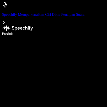
Speechify Memperkenalkan Ciri Dikte Penaipan Suara
Tulis 5× lebih pantas dengan menaip menggunakan suara
Produk
Ketahui Lebih Lanjut