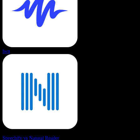
lwn
Speechify vs Natural Reader