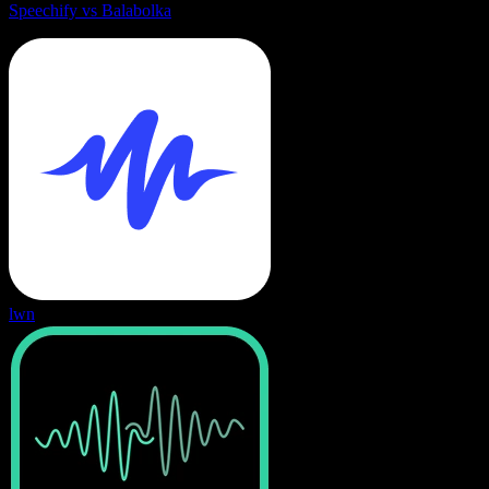
Speechify vs Balabolka
lwn