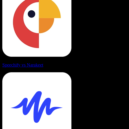
Speechify vs Narakeet