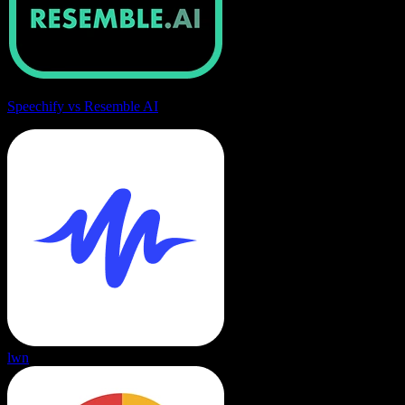
Speechify vs Resemble AI
lwn