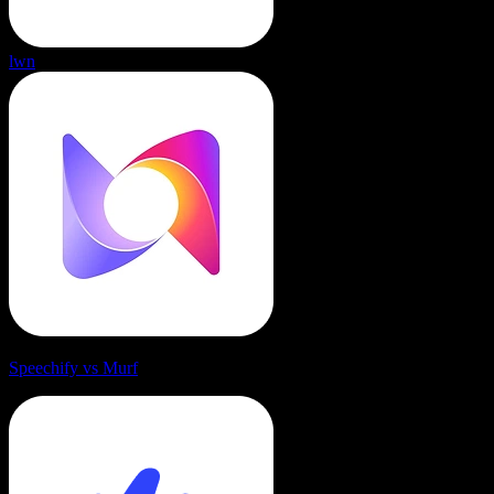
lwn
Speechify vs Murf