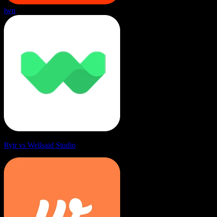
lwn
Rytr vs Wellsaid Studio