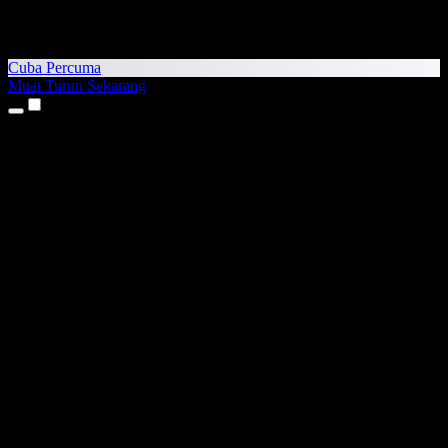
Cuba Percuma
Muat Turun Sekarang
Produk
Teks kepada Pertuturan
Aplikasi iPhone & iPad
Aplikasi Android
Sambungan Chrome
Sambungan Edge
Aplikasi Web
Aplikasi Mac
Aplikasi Windows