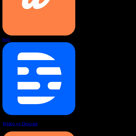
lwn
Wideo vs Descript