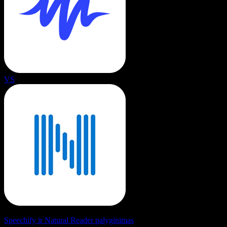
VS
Speechify ir Natural Reader palyginimas