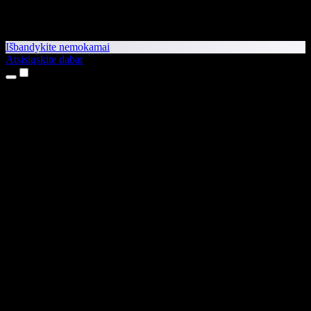
Išbandykite nemokamai
Atsisiųskite dabar
Produktai
Teksto skaitymas balsu
iPhone ir iPad programėlės
Android programėlė
Chrome plėtinys
Edge plėtinys
Interneto programėlė
Mac programėlė
Windows programėlė