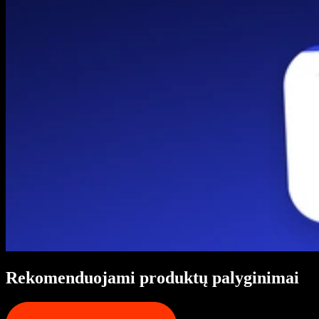
Rekomenduojami produktų palyginimai