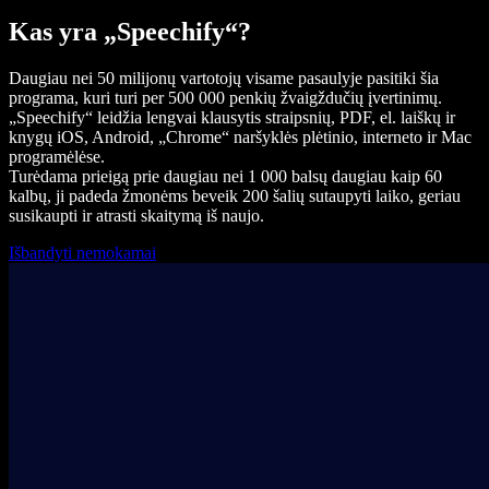
Kas yra „Speechify“?
Daugiau nei 50 milijonų vartotojų visame pasaulyje pasitiki šia
programa, kuri turi per 500 000 penkių žvaigždučių įvertinimų.
„Speechify“ leidžia lengvai klausytis straipsnių, PDF, el. laiškų ir
knygų iOS, Android, „Chrome“ naršyklės plėtinio, interneto ir Mac
programėlėse.
Turėdama prieigą prie daugiau nei 1 000 balsų daugiau kaip 60
kalbų, ji padeda žmonėms beveik 200 šalių sutaupyti laiko, geriau
susikaupti ir atrasti skaitymą iš naujo.
Išbandyti nemokamai