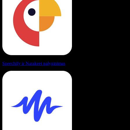
Speechify ir Narakeet palyginimas