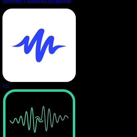
Speechify ir Balabolka palyginimas
VS