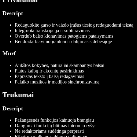
Descript
Redaguokite garso ir vaizdo įrašus tiesiog redaguodami tekstą
Integruota transkripcija ir subtitravimas
Overdub balso klonavimas patogiems pataisymams
Bendradarbiavimo įrankiai ir dalijimasis debesijoje
Murf
Aukštos kokybės, natūraliai skambantys balsai
Platus kalbų ir akcentų pasirinkimas
Paprastas teksto į balsą redagavimas
Palaiko muzikos ir medijos sinchronizavimą
Trūkumai
Descript
Pažangesnės funkcijos kainuoja brangiau
Daugumai funkcijų būtinas interneto ryšys
Ne redaktoriams sudėtinga perprasti
Ribotos smulkaus valdymo galimybės