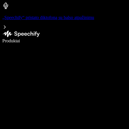
„Speechify“ pristato diktofoną su balso atpažinimu
Rašykite 5× greičiau naudodami diktavimą balsu
Produktai
Sužinokite daugiau