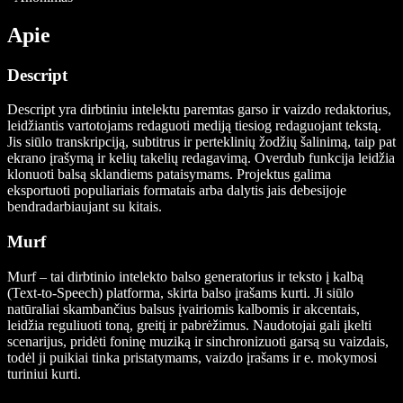
Apie
Descript
Descript yra dirbtiniu intelektu paremtas garso ir vaizdo redaktorius,
leidžiantis vartotojams redaguoti mediją tiesiog redaguojant tekstą.
Jis siūlo transkripciją, subtitrus ir perteklinių žodžių šalinimą, taip pat
ekrano įrašymą ir kelių takelių redagavimą. Overdub funkcija leidžia
klonuoti balsą sklandiems pataisymams. Projektus galima
eksportuoti populiariais formatais arba dalytis jais debesijoje
bendradarbiaujant su kitais.
Murf
Murf – tai dirbtinio intelekto balso generatorius ir teksto į kalbą
(Text-to-Speech) platforma, skirta balso įrašams kurti. Ji siūlo
natūraliai skambančius balsus įvairiomis kalbomis ir akcentais,
leidžia reguliuoti toną, greitį ir pabrėžimus. Naudotojai gali įkelti
scenarijus, pridėti foninę muziką ir sinchronizuoti garsą su vaizdais,
todėl ji puikiai tinka pristatymams, vaizdo įrašams ir e. mokymosi
turiniui kurti.