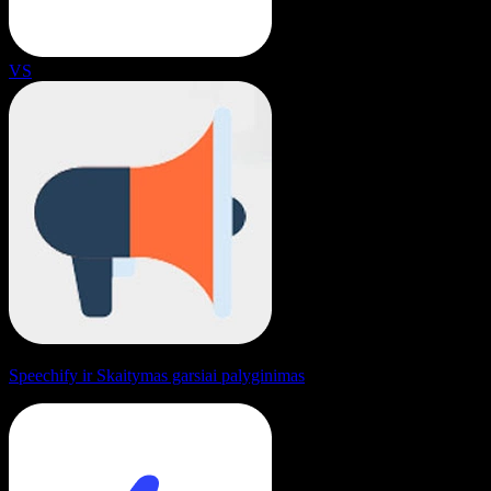
VS
Speechify ir Skaitymas garsiai palyginimas