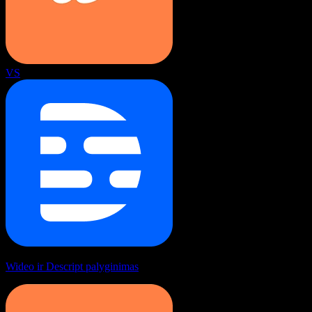
VS
Wideo ir Descript palyginimas