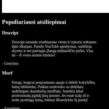
Populiariausi atsiliepimai
Descript
Descript suranda svarbiausias vietas ir sukuria reikiamo
ilgio iškarpas. Parašo YouTube aprašymus, sudėlioja
skyrius ir net parengia įžangą tinklaraščio įrašui. Visa
tai – iš vieno turinio kūrinio!
-
Gretchen
Murf
Patogi, lengvai perprantama sąsaja ir didelė kokybiškų
balsų biblioteka. Puikiai susitvarko su dideliais,
sudėtingais skambučių medžiais. Suteikia labai
profesionalų įspūdį jūsų įmonei. Jei esate kaip aš ir
turite juokingą balsą, būtinai išbandykite šį įrankį!
-
Anonimas