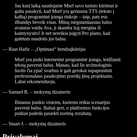
Jau kurį laiką naudojame Murf savo turinio kūrimui ir
galiu pasakyti, kad Murf yra geriausia TTS (teksto į
kalbą) programinė įranga rinkoje – taip, pats esu
išbandęs beveik visas. Mūsų mėgstamiausias balso
avataras vardu Ava, ji skamba lyg mergina iš
kaimynystės! Ir net nereikia įsigyti Pro plano, kad
galėtum naudotis jos balsu.
—
Rian Hafiz – „Optimasi“ bendraįkūrėjas
Murf yra puiki internetinė programinė įranga, leidžianti
tekstą paversti balsu. Manau, kad šis technologinis
šuolis čia ypač svarbus ir gali gerokai supaprastinti
profesionalaus pasakojimo poreikį jūsų projektams.
Labai rekomenduoju.
—
Samuel R. – mokymų dizaineris
Išmanus įrankis visiems, kuriems reikia scenarijus
paversti balsu. Balsai geri, o platformos funkcijos
puikiai padeda pasiekti norimą rezultatą.
—
Stuart J. – mokymų dizaineris
Privalumai