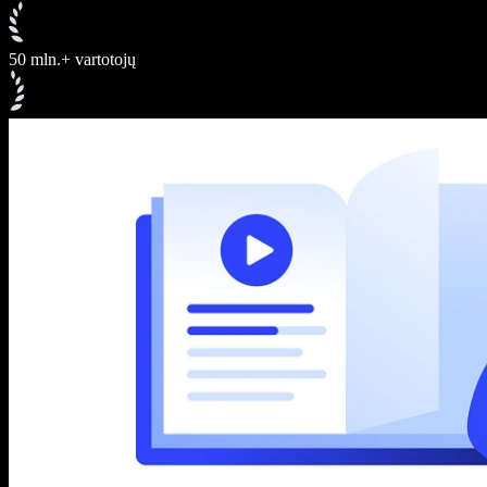
50 mln.+ vartotojų