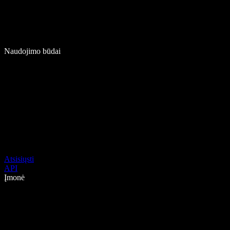
Naudojimo būdai
Atsisiųsti
API
Įmonė