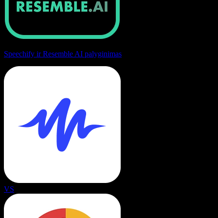
Speechify ir Resemble AI palyginimas
VS