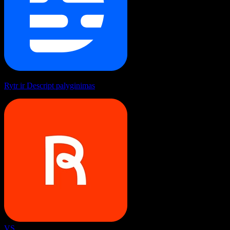
Rytr ir Descript palyginimas
VS