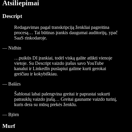
Atsiliepimai
Descript
Redagavimas pagal transkripciją ženkliai pagreitina
procesą… Tai būtinas įrankis daugumai auditorijų, ypač
SaaS rinkodaroje.
—
Nidhin
…puikūs DI įrankiai, todėl viską galite atlikti vienoje
vietoje. Su Descript vaizdo įrašus savo YouTube
kanalui ir LinkedIn puslapiui galime kurti gerokai
greičiau ir kokybiškiau.
—
Balázs
Šablonai labai palengvina greitai ir paprastai sukurti
patrauklų vaizdo įrašą… Greitai gauname vaizdo turinį,
kuris dera su mūsų prekės ženklu.
—
Björn
Murf