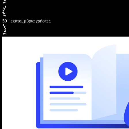
50+ εκατομμύρια χρήστες