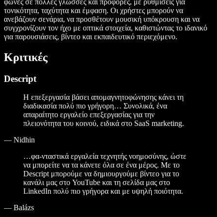
φωνές σε πολλές γλώσσες και προφορές, με ρυθμίσεις για
τονικότητα, ταχύτητα και έμφαση. Οι χρήστες μπορούν να
ανεβάζουν σενάρια, να προσθέτουν μουσική υπόκρουση και να
συγχρονίζουν τον ήχο με οπτικά στοιχεία, καθιστώντας το ιδανικό
για παρουσιάσεις, βίντεο και εκπαιδευτικό περιεχόμενο.
Κριτικές
Descript
Η επεξεργασία βάσει απομαγνητοφώνησης κάνει τη
διαδικασία πολύ πιο γρήγορη… Συνολικά, ένα
απαραίτητο εργαλείο επεξεργασίας για την
πλειονότητα του κοινού, ειδικά στο SaaS marketing.
—
Nidhin
…φα-νταστικά εργαλεία τεχνητής νοημοσύνης, ώστε
να μπορείτε να τα κάνετε όλα σε ένα μέρος. Με το
Descript μπορούμε να δημιουργούμε βίντεο για το
κανάλι μας στο YouTube και τη σελίδα μας στο
LinkedIn πολύ πιο γρήγορα και με υψηλή ποιότητα.
—
Balázs