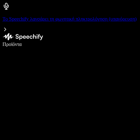
Το Speechify λανσάρει τη φωνητική πληκτρολόγηση (υπαγόρευση)
Γράψτε 5× πιο γρήγορα με φωνητική πληκτρολόγηση
Προϊόντα
Μάθετε περισσότερα