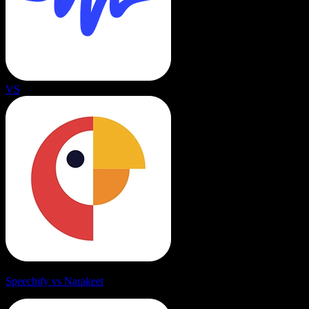
VS
Speechify vs Narakeet