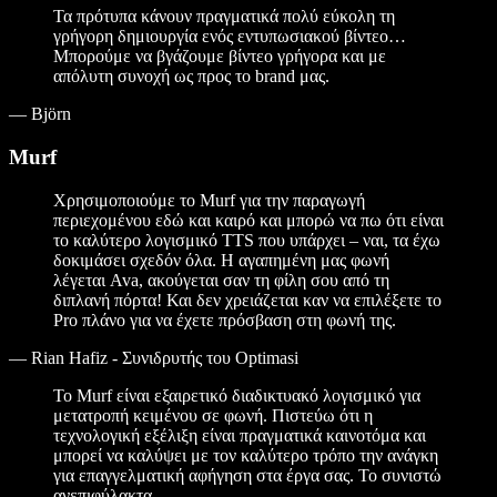
Τα πρότυπα κάνουν πραγματικά πολύ εύκολη τη
γρήγορη δημιουργία ενός εντυπωσιακού βίντεο…
Μπορούμε να βγάζουμε βίντεο γρήγορα και με
απόλυτη συνοχή ως προς το brand μας.
—
Björn
Murf
Χρησιμοποιούμε το Murf για την παραγωγή
περιεχομένου εδώ και καιρό και μπορώ να πω ότι είναι
το καλύτερο λογισμικό TTS που υπάρχει – ναι, τα έχω
δοκιμάσει σχεδόν όλα. Η αγαπημένη μας φωνή
λέγεται Ava, ακούγεται σαν τη φίλη σου από τη
διπλανή πόρτα! Και δεν χρειάζεται καν να επιλέξετε το
Pro πλάνο για να έχετε πρόσβαση στη φωνή της.
—
Rian Hafiz - Συνιδρυτής του Optimasi
Το Murf είναι εξαιρετικό διαδικτυακό λογισμικό για
μετατροπή κειμένου σε φωνή. Πιστεύω ότι η
τεχνολογική εξέλιξη είναι πραγματικά καινοτόμα και
μπορεί να καλύψει με τον καλύτερο τρόπο την ανάγκη
για επαγγελματική αφήγηση στα έργα σας. Το συνιστώ
ανεπιφύλακτα.