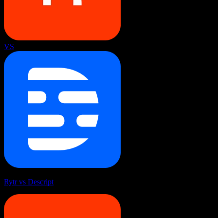
VS
Rytr vs Descript