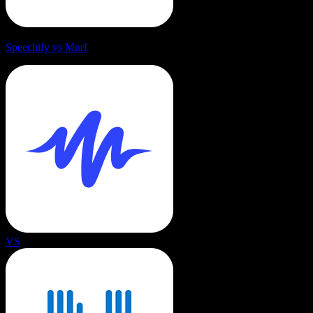
Speechify vs Murf
VS