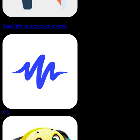
Speechify vs Ανάγνωση Δυνατά
VS