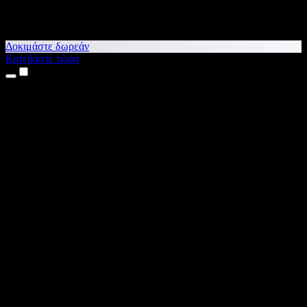
Δοκιμάστε δωρεάν
Κατεβάστε τώρα
Προϊόντα
Κείμενο σε Ομιλία
Εφαρμογές για iPhone & iPad
Εφαρμογή για Android
Επέκταση για Chrome
Επέκταση για Edge
Web εφαρμογή
Εφαρμογή για Mac
Εφαρμογή για Windows