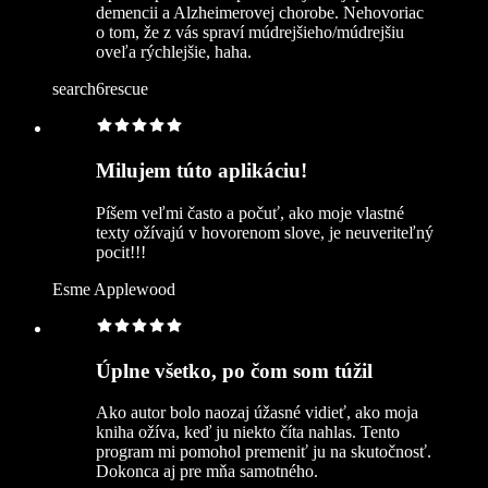
demencii a Alzheimerovej chorobe. Nehovoriac
o tom, že z vás spraví múdrejšieho/múdrejšiu
oveľa rýchlejšie, haha.
search6rescue
Milujem túto aplikáciu!
Píšem veľmi často a počuť, ako moje vlastné
texty ožívajú v hovorenom slove, je neuveriteľný
pocit!!!
Esme Applewood
Úplne všetko, po čom som túžil
Ako autor bolo naozaj úžasné vidieť, ako moja
kniha ožíva, keď ju niekto číta nahlas. Tento
program mi pomohol premeniť ju na skutočnosť.
Dokonca aj pre mňa samotného.