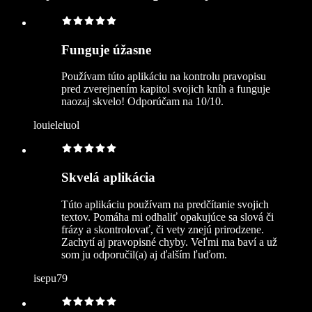
Funguje úžasne
Používam túto aplikáciu na kontrolu pravopisu
pred zverejnením kapitol svojich kníh a funguje
naozaj skvelo! Odporúčam na 10/10.
louieleiuol
Skvelá aplikácia
Túto aplikáciu používam na predčítanie svojich
textov. Pomáha mi odhaliť opakujúce sa slová či
frázy a skontrolovať, či vety znejú prirodzene.
Zachytí aj pravopisné chyby. Veľmi ma baví a už
som ju odporučil(a) aj ďalším ľuďom.
isepu79