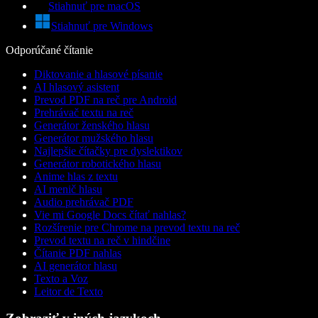
Stiahnuť pre macOS
Stiahnuť pre Windows
Odporúčané čítanie
Diktovanie a hlasové písanie
AI hlasový asistent
Prevod PDF na reč pre Android
Prehrávač textu na reč
Generátor ženského hlasu
Generátor mužského hlasu
Najlepšie čítačky pre dyslektikov
Generátor robotického hlasu
Anime hlas z textu
AI menič hlasu
Audio prehrávač PDF
Vie mi Google Docs čítať nahlas?
Rozšírenie pre Chrome na prevod textu na reč
Prevod textu na reč v hindčine
Čítanie PDF nahlas
AI generátor hlasu
Texto a Voz
Leitor de Texto