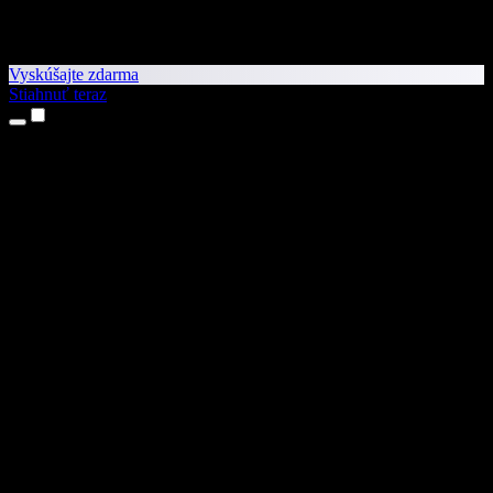
Vyskúšajte zdarma
Stiahnuť teraz
Produkty
Prevod textu na reč
Aplikácie pre iPhone a iPad
Aplikácia pre Android
Rozšírenie pre Chrome
Rozšírenie pre Edge
Webová aplikácia
Aplikácia pre Mac
Aplikácia pre Windows