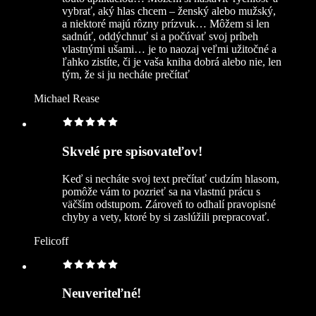
vybrať, aký hlas chcem – ženský alebo mužský,
a niektoré majú rôzny prízvuk… Môžem si len
sadnúť, oddýchnuť si a počúvať svoj príbeh
vlastnými ušami… je to naozaj veľmi užitočné a
ľahko zistíte, či je vaša kniha dobrá alebo nie, len
tým, že si ju necháte prečítať
Michael Rease
Skvelé pre spisovateľov!
Keď si necháte svoj text prečítať cudzím hlasom,
pomôže vám to pozrieť sa na vlastnú prácu s
väčším odstupom. Zároveň to odhalí pravopisné
chyby a vety, ktoré by si zaslúžili prepracovať.
Felicoff
Neuveriteľné!