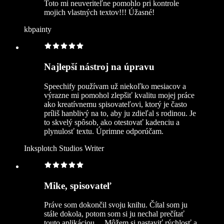
Toto mi neuveriteľne pomohlo pri kontrole
mojich vlastných textov!!! Úžasné!
kbpainty
Najlepší nástroj na úpravu
Speechify používam už niekoľko mesiacov a
výrazne mi pomohol zlepšiť kvalitu mojej práce
ako kreatívnemu spisovateľovi, ktorý je často
príliš hanblivý na to, aby ju zdieľal s rodinou. Je
to skvelý spôsob, ako otestovať kadenciu a
plynulosť textu. Úprimne odporúčam.
Inksplotch Studios Writer
Mike, spisovateľ
Práve som dokončil svoju knihu. Čítal som ju
stále dokola, potom som si ju nechal prečítať
touto aplikáciou… Môžem si nastaviť rýchlosť a