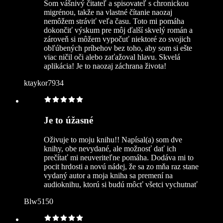
Som vášnivý čitateľ a spisovateľ s chronickou
migrénou, takže na vlastné čítanie naozaj
nemôžem stráviť veľa času. Toto mi pomáha
dokončiť výskum pre môj ďalší skvelý román a
zároveň si môžem vypočuť niektoré zo svojich
obľúbených príbehov bez toho, aby som si ešte
viac ničil oči alebo zaťažoval hlavu. Skvelá
aplikácia! Je to naozaj záchrana života!
ktaykor7934
Je to úžasné
Oživuje to moju knihu!! Napísal(a) som dve
knihy, obe nevydané, ale možnosť dať ich
prečítať mi neuveriteľne pomáha. Dodáva mi to
pocit hrdosti a novú nádej, že sa zo mňa raz stane
vydaný autor a moja kniha sa premení na
audioknihu, ktorú si budú môcť všetci vychutnať
Blw5150