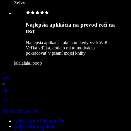
ZeIvy
Najlepšia aplikácia na prevod reči na
text
Najlepšia aplikácia, akú som kedy vyskúšal!
Veľká vďaka, dodalo mi to motiváciu
pokračovať v písaní mojej knihy.
lalalalala..poop
1
2
3
4
5
6
...
23
Prevod textu na reč
Aplikácia pre iPhone a iPad
Aplikácia pre Android