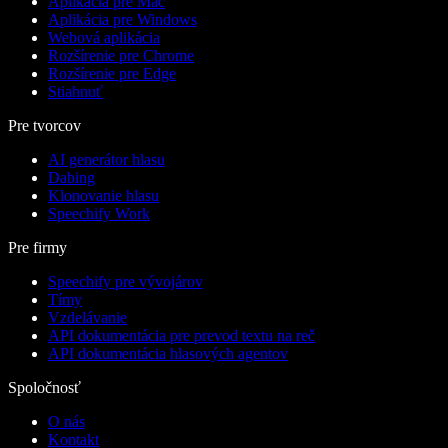
Aplikácia pre Mac
Aplikácia pre Windows
Webová aplikácia
Rozšírenie pre Chrome
Rozšírenie pre Edge
Stiahnuť
Pre tvorcov
AI generátor hlasu
Dabing
Klonovanie hlasu
Speechify Work
Pre firmy
Speechify pre vývojárov
Tímy
Vzdelávanie
API dokumentácia pre prevod textu na reč
API dokumentácia hlasových agentov
Spoločnosť
O nás
Kontakt