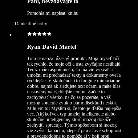
Pani, nevzdávajte to
Pomohla mi napísať knihu
Danie dlhé nohy
Ryan David Martel
Toto je naozaj úžasný produkt. Moja myseľ fičí
tak rýchlo, že moje oči a ústa zvyčajne nestíhajú.
Teraz mám aspoň niečo, čo ma vie vyzvať a
umožní mi prechádzať texty a dokumenty oveľa
rýchlejšie. V skutočnosti to funguje mimoriadne
dobre, najmä ak sledujete text očami a máte hlas
nastavený na rýchlejšie tempo. Začne to
zachytávať všetko, na čo sa pozeráte, a váš
mozog spracuje zvuk o pár milisekúnd neskôr.
Milujem to! Myslím si, že toto je ďalšia najlepšia
vec. Akýkoľvek typ umelej inteligencie alebo
skutočnej inteligencie, ktorú mozog dokáže
zachytiť, spracuje. Týmto spôsobom si mozog
vie zvýšiť kapacitu, zlepšiť pamäťové schopnosti
a pravdepodobne to pomôže aj v boji proti