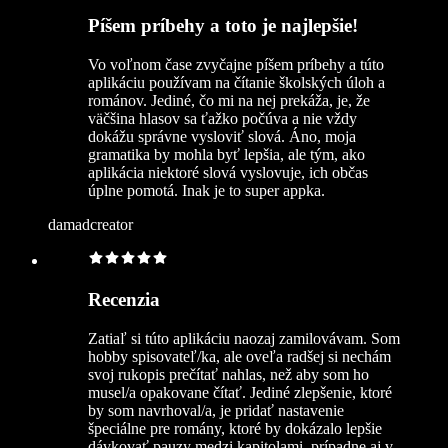
Píšem príbehy a toto je najlepšie!
Vo voľnom čase zvyčajne píšem príbehy a túto
aplikáciu používam na čítanie školských úloh a
románov. Jediné, čo mi na nej prekáža, je, že
väčšina hlasov sa ťažko počúva a nie vždy
dokážu správne vysloviť slová. Áno, moja
gramatika by mohla byť lepšia, ale tým, ako
aplikácia niektoré slová vyslovuje, ich občas
úplne pomotá. Inak je to super appka.
damadcreator
Recenzia
Zatiaľ si túto aplikáciu naozaj zamilovávam. Som
hobby spisovateľ/ka, ale oveľa radšej si nechám
svoj rukopis prečítať nahlas, než aby som ho
musel/a opakovane čítať. Jediné zlepšenie, ktoré
by som navrhoval/a, je pridať nastavenie
špeciálne pre romány, ktoré by dokázalo lepšie
dávkovať pauzy medzi kapitolami, prípadne aj v