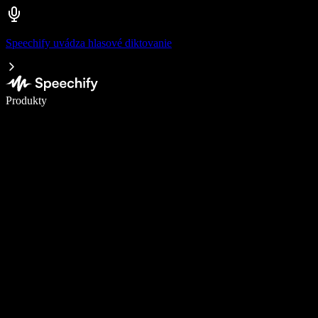
Speechify uvádza hlasové diktovanie
Píšte 5× rýchlejšie pomocou hlasového diktovania
Produkty
Zistiť viac