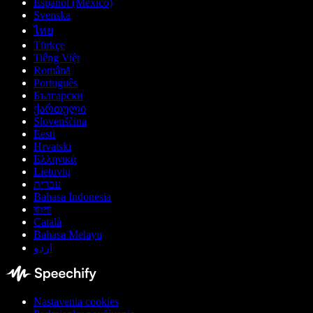
Español (México)
Svenska
ไทย
Türkçe
Tiếng Việt
Română
Português
Български
ქართული
Slovenščina
Eesti
Hrvatski
Ελληνικά
Lietuvių
עברית
Bahasa Indonesia
বাংলা
Català
Bahasa Melayu
اردو
Nastavenia cookies