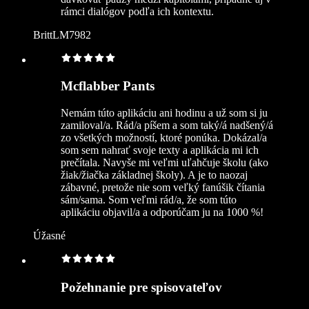
rámci dialógov podľa ich kontextu.
BrittLM7982
Mcflabber Pants
Nemám túto aplikáciu ani hodinu a už som si ju
zamiloval/a. Rád/a píšem a som taký/á nadšený/á
zo všetkých možností, ktoré ponúka. Dokázal/a
som sem nahrať svoje texty a aplikácia mi ich
prečítala. Navyše mi veľmi uľahčuje školu (ako
žiak/žiačka základnej školy). A je to naozaj
zábavné, pretože nie som veľký fanúšik čítania
sám/sama. Som veľmi rád/a, že som túto
aplikáciu objavil/a a odporúčam ju na 1000 %!
Úžasné
Požehnanie pre spisovateľov