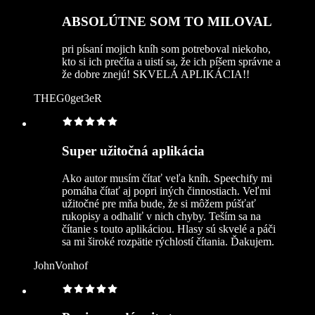
ABSOLÚTNE SOM TO MILOVAL
pri písaní mojich kníh som potreboval niekoho,
kto si ich prečíta a uistí sa, že ich píšem správne a
že dobre znejú! SKVELÁ APLIKÁCIA!!
THEG0get3eR
Super užitočná aplikácia
Ako autor musím čítať veľa kníh. Speechify mi
pomáha čítať aj popri iných činnostiach. Veľmi
užitočné pre mňa bude, že si môžem púšťať
rukopisy a odhaliť v nich chyby. Teším sa na
čítanie s touto aplikáciou. Hlasy sú skvelé a páči
sa mi široké rozpätie rýchlostí čítania. Ďakujem.
JohnVonhof