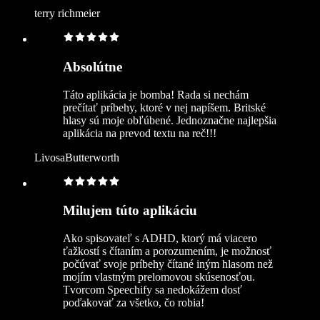
terry richmeier
Absolútne
Táto aplikácia je bomba! Rada si nechám
prečítať príbehy, ktoré v nej napíšem. Britské
hlasy sú moje obľúbené. Jednoznačne najlepšia
aplikácia na prevod textu na reč!!!
LivosaButterworth
Milujem túto aplikáciu
Ako spisovateľ s ADHD, ktorý má viacero
ťažkostí s čítaním a porozumením, je možnosť
počúvať svoje príbehy čítané iným hlasom než
mojím vlastným prelomovou skúsenosťou.
Tvorcom Speechify sa nedokážem dosť
poďakovať za všetko, čo robia!