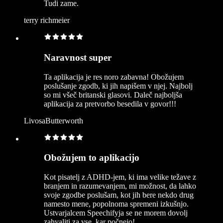
Tudi zame.
terry richmeier
Naravnost super
Ta aplikacija je res noro zabavna! Obožujem
poslušanje zgodb, ki jih napišem v njej. Najbolj
so mi všeč britanski glasovi. Daleč najboljša
aplikacija za pretvorbo besedila v govor!!!
LivosaButterworth
Obožujem to aplikacijo
Kot pisatelj z ADHD-jem, ki ima velike težave z
branjem in razumevanjem, mi možnost, da lahko
svoje zgodbe poslušam, kot jih bere nekdo drug
namesto mene, popolnoma spremeni izkušnjo.
Ustvarjalcem Speechifyja se ne morem dovolj
zahvaliti za vse, kar počnejo!