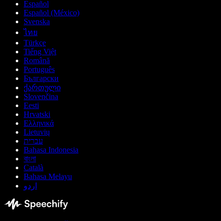
Español
Español (México)
Svenska
ไทย
Türkçe
Tiếng Việt
Română
Português
Български
ქართული
Slovenčina
Eesti
Hrvatski
Ελληνικά
Lietuvių
עברית
Bahasa Indonesia
বাংলা
Català
Bahasa Melayu
اردو