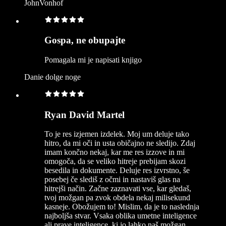
JohnVonhof
Gospa, ne obupajte
Pomagala mi je napisati knjigo
Danie dolge noge
Ryan David Martel
To je res izjemen izdelek. Moj um deluje tako
hitro, da mi oči in usta običajno ne sledijo. Zdaj
imam končno nekaj, kar me res izzove in mi
omogoča, da se veliko hitreje prebijam skozi
besedila in dokumente. Deluje res izvrstno, še
posebej če slediš z očmi in nastaviš glas na
hitrejši način. Začne zaznavati vse, kar gledaš,
tvoj možgan pa zvok obdela nekaj milisekund
kasneje. Obožujem to! Mislim, da je to naslednja
najboljša stvar. Vsaka oblika umetne inteligence
ali prave inteligence, ki jo lahko naš možgan