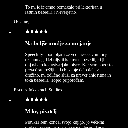
To mi je izjemno pomagalo pri lektoriranju
lastnih besedil!!! Neverjetno!
kbpainty
Najboljše orodje za urejanje
Speechify uporabljam že več mesecev in mi je
res pomagal izboljšati kakovost besedil, ki jih
objavljam kot ustvarjalni pisec. Ker sem pogosto
preveč sramežljiv, da bi svoje delo delil z
družino, mi odlično služi za preverjanje ritma in
toka besedila. Toplo priporočam.
Pisec iz Inksplotch Studios
Mike, pisatelj
Pravkar sem končal svojo knjigo, jo večkrat
prebral, potem pa jo dal prebrati tej aplikaciji ...