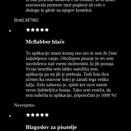
uravnavala premore med poglavji ali celo v
dialogu in glede na njegov kontekst.
BrittLM7982
Mcflabber hlače
To aplikacijo imam komaj eno uro in sem že čisto
zaljubljen/a vanjo. Obožujem pisanje in res sem
navdušen/a nad vsemi možnostmi, ki jih ponuja.
Svoja besedila sem lahko naložil/a sem,
aplikacija pa mi jih je prebrala. Tudi šola (kot
učenec/ka osnovne šole) je zaradi tega veliko
lažja. Zelo zabavno je, sploh ker sicer nisem
ravno ljubitelj/ica branja. Tako sem vesel/a, da
sem našel/la to aplikacijo, priporočam jo 1000 %!
Neverjetno
Blagoslov za pisatelje