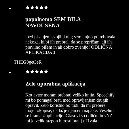
popolnoma SEM BILA
NAVDUŠENA
med pisanjem svojih knjig sem nujno potrebovala
nekoga, ki bi jih prebral, da se prepričam, ali jih
pravilno pišem in ali dobro zvenijo! ODLIČNA
APLIKACIJA!!
THEG0get3eR
Zelo uporabna aplikacija
Kot avtor moram prebrati veliko knjig. Speechify
mi bo pomagal brati med opravljanjem drugih
opravil. Zelo koristno bo tudi, da mi prebere
moje rokopise, da lažje ujamem napake. Veselim
se branja z aplikacijo. Glasovi so odlični in všeč
mi je velik razpon hitrosti branja. Hvala.