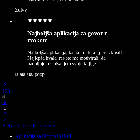
ZeIvy
Najboljša aplikacija za govor z
zvokom
Najboljša aplikacija, kar sem jih kdaj preizkusil!
Najlepša hvala, res ste me motivirali, da
nadaljujem s pisanjem svoje knjige.
lalalalala..poop
1
2
3
4
5
6
...
23
Pretvorba besedila v govor
Aplikacija za iPhone in iPad