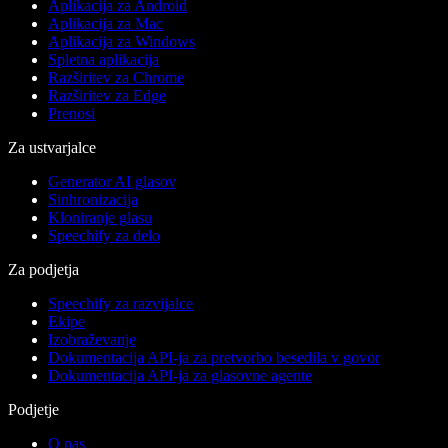
Aplikacija za Android
Aplikacija za Mac
Aplikacija za Windows
Spletna aplikacija
Razširitev za Chrome
Razširitev za Edge
Prenosi
Za ustvarjalce
Generator AI glasov
Sinhronizacija
Kloniranje glasu
Speechify za delo
Za podjetja
Speechify za razvijalce
Ekipe
Izobraževanje
Dokumentacija API-ja za pretvorbo besedila v govor
Dokumentacija API-ja za glasovne agente
Podjetje
O nas