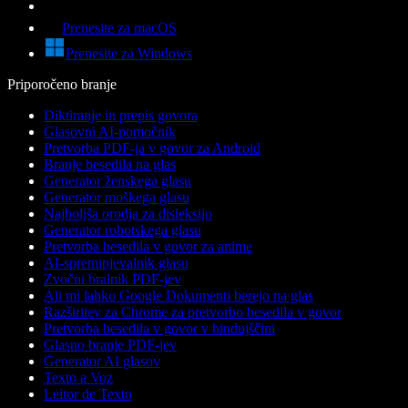
Prenesite za macOS
Prenesite za Windows
Priporočeno branje
Diktiranje in prepis govora
Glasovni AI-pomočnik
Pretvorba PDF-ja v govor za Android
Branje besedila na glas
Generator ženskega glasu
Generator moškega glasu
Najboljša orodja za disleksijo
Generator robotskega glasu
Pretvorba besedila v govor za anime
AI-spreminjevalnik glasu
Zvočni bralnik PDF-jev
Ali mi lahko Google Dokumenti berejo na glas
Razširitev za Chrome za pretvorbo besedila v govor
Pretvorba besedila v govor v hindujščini
Glasno branje PDF-jev
Generator AI glasov
Texto a Voz
Leitor de Texto