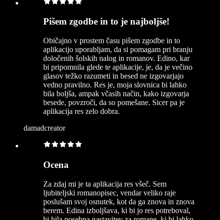
Pišem zgodbe in to je najboljše!
Običajno v prostem času pišem zgodbe in to
aplikacijo uporabljam, da si pomagam pri branju
določenih šolskih nalog in romanov. Edino, kar
bi pripomnila glede te aplikacije, je, da je večino
glasov težko razumeti in besed ne izgovarjajo
vedno pravilno. Res je, moja slovnica bi lahko
bila boljša, ampak včasih način, kako izgovarja
besede, povzroči, da so pomešane. Sicer pa je
aplikacija res zelo dobra.
damadcreator
Ocena
Za zdaj mi je ta aplikacija res všeč. Sem
ljubiteljski romanopisec, vendar veliko raje
poslušam svoj osnutek, kot da ga znova in znova
berem. Edina izboljšava, ki bi jo res potreboval,
bi bila posebna nastavitev za romane, ki bi lahko