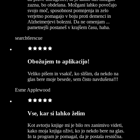
zazna, bo obdelana. Možgani lahko povečajo
svojo moč, sposobnost pomnjenja in zelo
verjetno pomagajo v boju proti demenci in
Alzheimerjevi bolezni. Da ne omenjam ...
pametnejši postaneš v krajšem času, haha.
search6rescue
Obožujem to aplikacijo!
Veliko pišem in vsakič, ko slišim, da nekdo na
glas bere moje besede, sem čisto navdušena!!!
Esme Applewood
Vse, kar si lahko želim
Kot avtorju knjige mi je bilo res zanimivo videti,
kako moja knjiga oživi, ko jo nekdo bere na glas.
In ta program je pomagal, da je postala resnična.