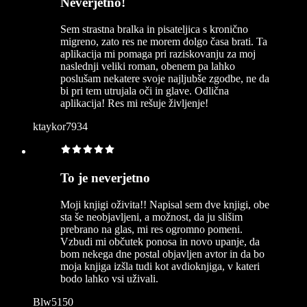
Neverjetno!
Sem strastna bralka in pisateljica s kronično
migreno, zato res ne morem dolgo časa brati. Ta
aplikacija mi pomaga pri raziskovanju za moj
naslednji veliki roman, obenem pa lahko
poslušam nekatere svoje najljubše zgodbe, ne da
bi pri tem utrujala oči in glave. Odlična
aplikacija! Res mi rešuje življenje!
ktaykor7934
To je neverjetno
Moji knjigi oživita!! Napisal sem dve knjigi, obe
sta še neobjavljeni, a možnost, da ju slišim
prebrano na glas, mi res ogromno pomeni.
Vzbudi mi občutek ponosa in novo upanje, da
bom nekega dne postal objavljen avtor in da bo
moja knjiga izšla tudi kot avdioknjiga, v kateri
bodo lahko vsi uživali.
Blw5150