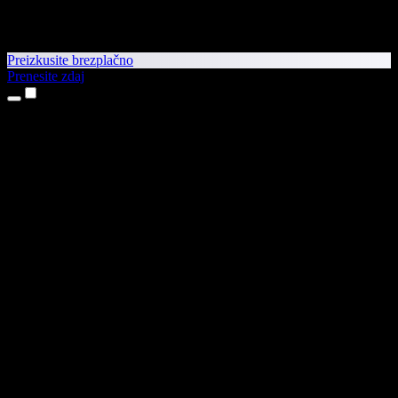
Preizkusite brezplačno
Prenesite zdaj
Izdelki
Pretvorba besedila v govor
Aplikaciji za iPhone in iPad
Aplikacija za Android
Razširitev za Chrome
Razširitev za Edge
Spletna aplikacija
Aplikacija za Mac
Aplikacija za Windows