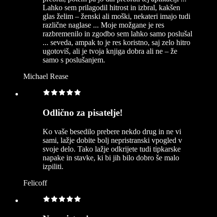
Lahko sem prilagodil hitrost in izbral, kakšen
glas želim – ženski ali moški, nekateri imajo tudi
različne naglase ... Moje možgane je res
razbremenilo in zgodbo sem lahko samo poslušal
... seveda, ampak to je res koristno, saj zelo hitro
ugotoviš, ali je tvoja knjiga dobra ali ne – že
samo s poslušanjem.
Michael Rease
Odlično za pisatelje!
Ko vaše besedilo prebere nekdo drug in ne vi
sami, lažje dobite bolj nepristranski vpogled v
svoje delo. Tako lažje odkrijete tudi tipkarske
napake in stavke, ki bi jih bilo dobro še malo
izpiliti.
Felicoff