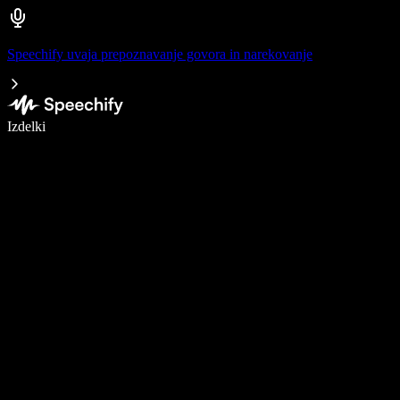
Speechify uvaja prepoznavanje govora in narekovanje
Pišite 5× hitreje z narekovanjem
Izdelki
Več o tem