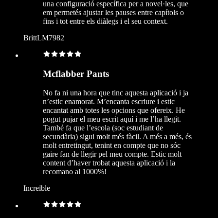
una configuració específica per a novel·les, que
em permetés ajustar les pauses entre capítols o
fins i tot entre els diàlegs i el seu context.
BrittLM7982
Mcflabber Pants
No fa ni una hora que tinc aquesta aplicació i ja
n’estic enamorat. M’encanta escriure i estic
encantat amb totes les opcions que ofereix. He
pogut pujar el meu escrit aquí i me l’ha llegit.
També fa que l’escola (soc estudiant de
secundària) sigui molt més fàcil. A més a més, és
molt entretingut, tenint en compte que no sóc
gaire fan de llegir pel meu compte. Estic molt
content d’haver trobat aquesta aplicació i la
recomano al 1000%!
Increïble