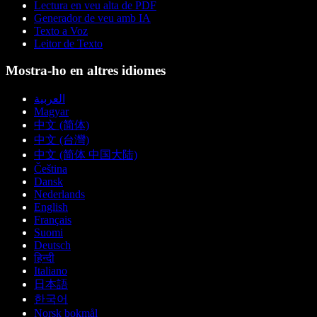
Lectura en veu alta de PDF
Generador de veu amb IA
Texto a Voz
Leitor de Texto
Mostra-ho en altres idiomes
العربية
Magyar
中文 (简体)
中文 (台灣)
中文 (简体 中国大陆)
Čeština
Dansk
Nederlands
English
Français
Suomi
Deutsch
हिन्दी
Italiano
日本語
한국어
Norsk bokmål