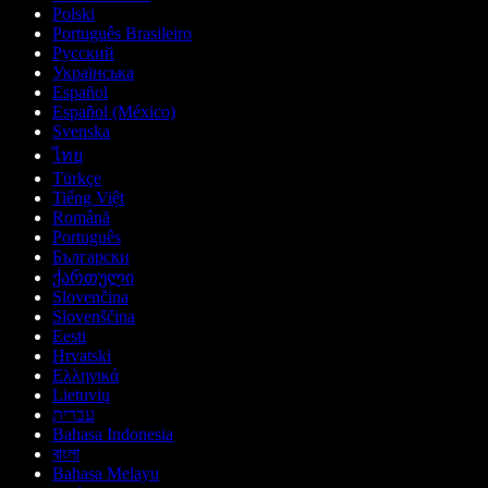
Polski
Português Brasileiro
Русский
Українська
Español
Español (México)
Svenska
ไทย
Türkçe
Tiếng Việt
Română
Português
Български
ქართული
Slovenčina
Slovenščina
Eesti
Hrvatski
Ελληνικά
Lietuvių
עברית
Bahasa Indonesia
বাংলা
Bahasa Melayu