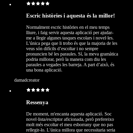
Escric històries i aquesta és la millor!
Normalment escric històries en el meu temps
lliure, i faig servir aquesta aplicació per ajudar-
me a llegir algunes tasques escolars i novel·les.
L'única pega que li trobo és que la majoria de les
veus són difícils d’escoltar i no sempre
pronuncien bé les paraules. Sí, la meva gramàtica
podria millorar, però la manera com diu les
paraules a vegades les barreja. A part d’això, és
una bona aplicació.
damadcreator
Ressenya
De moment, m'encanta aquesta aplicació. Soc
novel·lista/escriptor aficionada, però prefereixo
molt més escoltar el meu esborrany que no pas
rellegir-lo. L'única millora que necessitaria seria