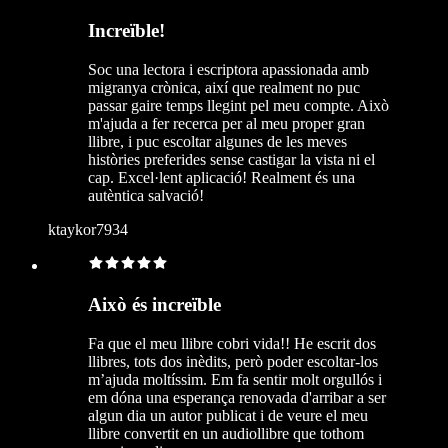
Increïble!
Soc una lectora i escriptora apassionada amb
migranya crònica, així que realment no puc
passar gaire temps llegint pel meu compte. Això
m'ajuda a fer recerca per al meu proper gran
llibre, i puc escoltar algunes de les meves
històries preferides sense castigar la vista ni el
cap. Excel·lent aplicació! Realment és una
autèntica salvació!
ktaykor7934
Això és increïble
Fa que el meu llibre cobri vida!! He escrit dos
llibres, tots dos inèdits, però poder escoltar-los
m’ajuda moltíssim. Em fa sentir molt orgullós i
em dóna una esperança renovada d'arribar a ser
algun dia un autor publicat i de veure el meu
llibre convertit en un audiollibre que tothom