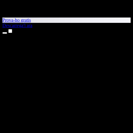
Prova-ho gratis
Descarrega'l ara
Productes
Text a veu
Aplicacions per a iPhone i iPad
Aplicació per a Android
Extensió per al Chrome
Extensió per a l'Edge
Aplicació web
Aplicació per al Mac