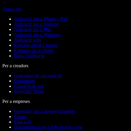
Text a veu
Aplicació per a iPhone i iPad
Aplicació per a Android
Aplicació per a Mac
Aplicació per a Windows
Aplicació web
Extensió per al Chrome
Extensió per a l’Edge
Baixa l'aplicació
Per a creadors
Generador de veu amb IA
Doblament
Clonació de veu
Speechify Work
Per a empreses
Speechify per a desenvolupadors
Equips
Educació
Documentació de l’API de text a veu