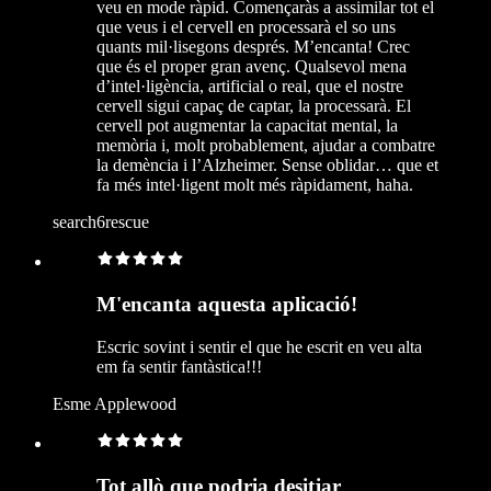
veu en mode ràpid. Començaràs a assimilar tot el
que veus i el cervell en processarà el so uns
quants mil·lisegons després. M’encanta! Crec
que és el proper gran avenç. Qualsevol mena
d’intel·ligència, artificial o real, que el nostre
cervell sigui capaç de captar, la processarà. El
cervell pot augmentar la capacitat mental, la
memòria i, molt probablement, ajudar a combatre
la demència i l’Alzheimer. Sense oblidar… que et
fa més intel·ligent molt més ràpidament, haha.
search6rescue
M'encanta aquesta aplicació!
Escric sovint i sentir el que he escrit en veu alta
em fa sentir fantàstica!!!
Esme Applewood
Tot allò que podria desitjar