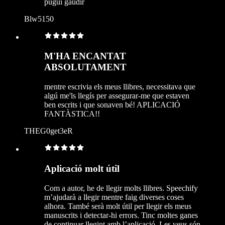
pugui gaudir
Blw5150
M'HA ENCANTAT
ABSOLUTAMENT
mentre escrivia els meus llibres, necessitava que
algú me'ls llegís per assegurar-me que estaven
ben escrits i que sonaven bé! APLICACIÓ
FANTÀSTICA!!
THEG0get3eR
Aplicació molt útil
Com a autor, he de llegir molts llibres. Speechify
m’ajudarà a llegir mentre faig diverses coses
alhora. També serà molt útil per llegir els meus
manuscrits i detectar-hi errors. Tinc moltes ganes
de continuar llegint amb l’aplicació. Les veus són