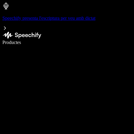
Speechify presenta l'escriptura per veu amb dictat
Escriu 5× més ràpid amb la veu
Productes
Més informació