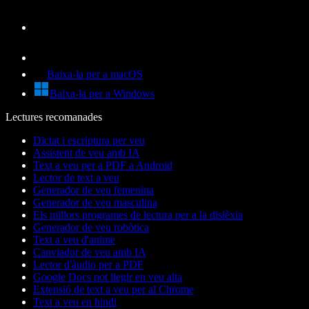
Baixa-la per a macOS
Baixa-la per a Windows
Lectures recomanades
Dictat i escriptura per veu
Assistent de veu amb IA
Text a veu per a PDF a Android
Lector de text a veu
Generador de veu femenina
Generador de veu masculina
Els millors programes de lectura per a la dislèxia
Generador de veu robòtica
Text a veu d'anime
Canviador de veu amb IA
Lector d'àudio per a PDF
Google Docs pot llegir en veu alta
Extensió de text a veu per al Chrome
Text a veu en hindi