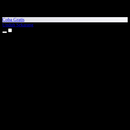
Coba Gratis
Unduh Sekarang
Produk
Teks ke Suara
Aplikasi iPhone & iPad
Aplikasi Android
Ekstensi Chrome
Ekstensi Edge
Aplikasi Web
Aplikasi Mac
Aplikasi Windows