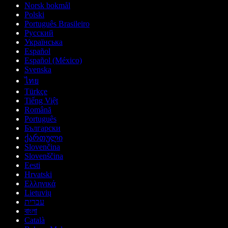
Norsk bokmål
Polski
Português Brasileiro
Русский
Українська
Español
Español (México)
Svenska
ไทย
Türkçe
Tiếng Việt
Română
Português
Български
ქართული
Slovenčina
Slovenščina
Eesti
Hrvatski
Ελληνικά
Lietuvių
עברית
বাংলা
Català