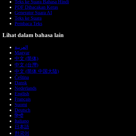
Teks ke Suara Bahasa Hindi
PDF Dibacakan Keras
Generator Suara AI
Teks ke Suara
Pembaca Teks
Lihat dalam bahasa lain
العربية
Magyar
中文 (简体)
中文 (台灣)
中文 (简体 中国大陆)
Čeština
Dansk
Nederlands
English
Français
Suomi
Deutsch
हिन्दी
Italiano
日本語
한국어