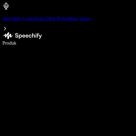
Speechify Luncurkan Dikte Pengetikan Suara
Menulis 5× lebih cepat dengan dikte suara
Produk
Pelajari lebih lanjut