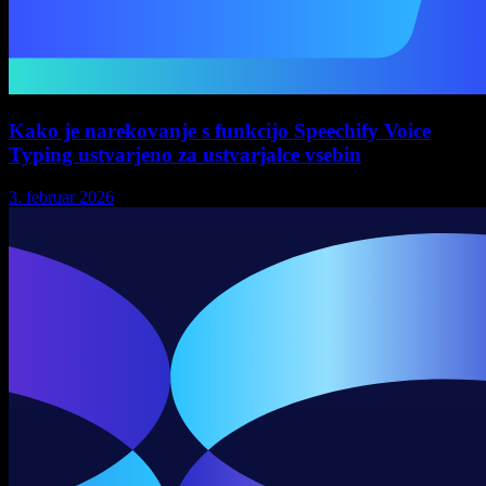
Kako je narekovanje s funkcijo Speechify Voice
Typing ustvarjeno za ustvarjalce vsebin
3. februar 2026