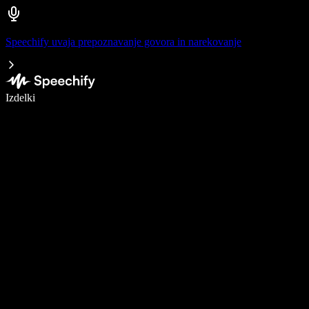
Speechify uvaja prepoznavanje govora in narekovanje
Pišite 5× hitreje z narekovanjem
Izdelki
Več o tem