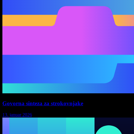
Govorna sinteza za strokovnjake
13. januar 2026