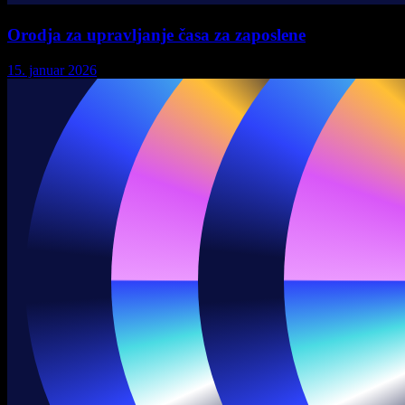
Orodja za upravljanje časa za zaposlene
15. januar 2026