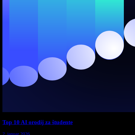
Top 10 AI orodij za študente
2. januar 2026