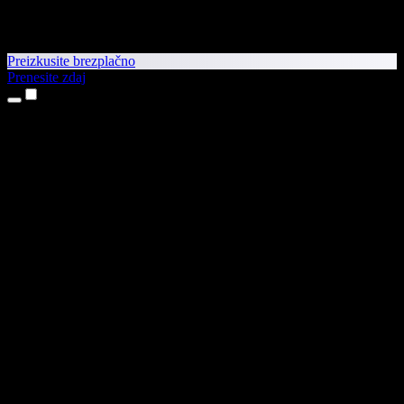
Preizkusite brezplačno
Prenesite zdaj
Izdelki
Pretvorba besedila v govor
Aplikaciji za iPhone in iPad
Aplikacija za Android
Razširitev za Chrome
Razširitev za Edge
Spletna aplikacija
Aplikacija za Mac
Aplikacija za Windows