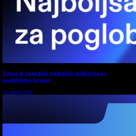
Zakaj je Speechify najboljša aplikacija za
poglobljeno branje
19. marec 2026