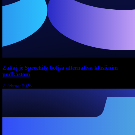
Zakaj je Speechify boljša alternativa klasičnim
podkastom
2. februar 2026