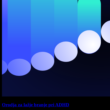
Orodja za lažje branje pri ADHD