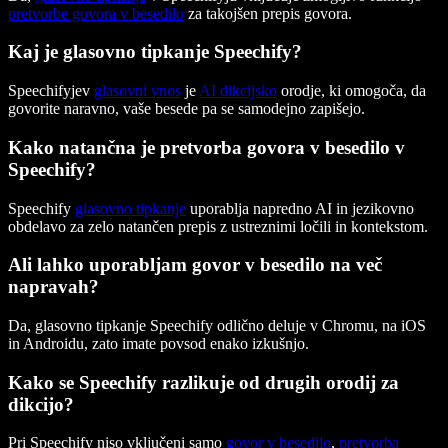
pretvorbe govora v besedilo
za takojšen prepis govora.
Kaj je glasovno tipkanje Speechify?
Speechifyjev
glasovni vnos
je
AI dikcijsko
orodje, ki omogoča, da
govorite naravno, vaše besede pa se samodejno zapišejo.
Kako natančna je pretvorba govora v besedilo v
Speechify?
Speechify
glasovno tipkanje
uporablja napredno AI in jezikovno
obdelavo za zelo natančen prepis z ustreznimi ločili in kontekstom.
Ali lahko uporabljam govor v besedilo na več
napravah?
Da, glasovno tipkanje Speechify odlično deluje v Chromu, na iOS
in Androidu, zato imate povsod enako izkušnjo.
Kako se Speechify razlikuje od drugih orodij za
dikcijo?
Pri Speechify niso vključeni samo
govor v besedilo
,
pretvorba