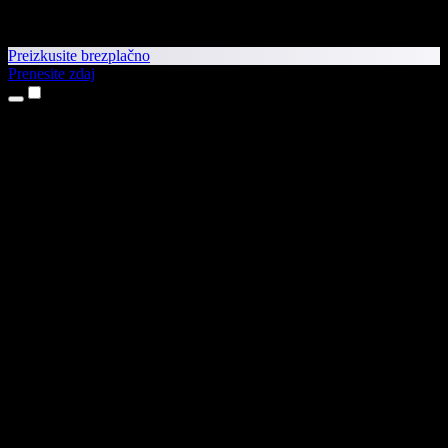
Preizkusite brezplačno
Prenesite zdaj
Izdelki
Pretvorba besedila v govor
Aplikaciji za iPhone in iPad
Aplikacija za Android
Razširitev za Chrome
Razširitev za Edge
Spletna aplikacija
Aplikacija za Mac
Aplikacija za Windows