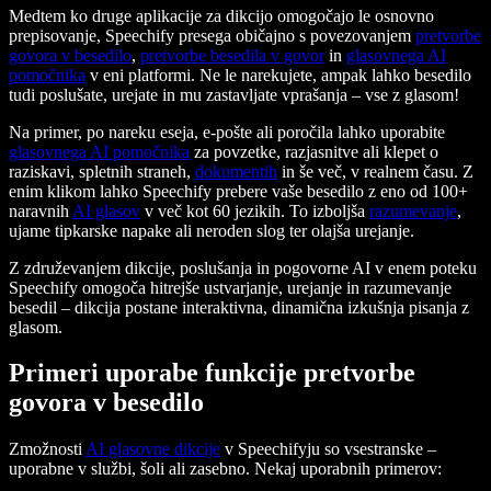
Medtem ko druge aplikacije za dikcijo omogočajo le osnovno
prepisovanje, Speechify presega običajno s povezovanjem
pretvorbe
govora v besedilo
,
pretvorbe besedila v govor
in
glasovnega AI
pomočnika
v eni platformi. Ne le narekujete, ampak lahko besedilo
tudi poslušate, urejate in mu zastavljate vprašanja – vse z glasom!
Na primer, po nareku eseja, e-pošte ali poročila lahko uporabite
glasovnega AI pomočnika
za povzetke, razjasnitve ali klepet o
raziskavi, spletnih straneh,
dokumentih
in še več, v realnem času. Z
enim klikom lahko Speechify prebere vaše besedilo z eno od 100+
naravnih
AI glasov
v več kot 60 jezikih. To izboljša
razumevanje
,
ujame tipkarske napake ali neroden slog ter olajša urejanje.
Z združevanjem dikcije, poslušanja in pogovorne AI v enem poteku
Speechify omogoča hitrejše ustvarjanje, urejanje in razumevanje
besedil – dikcija postane interaktivna, dinamična izkušnja pisanja z
glasom.
Primeri uporabe funkcije pretvorbe
govora v besedilo
Zmožnosti
AI glasovne dikcije
v Speechifyju so vsestranske –
uporabne v službi, šoli ali zasebno. Nekaj uporabnih primerov: