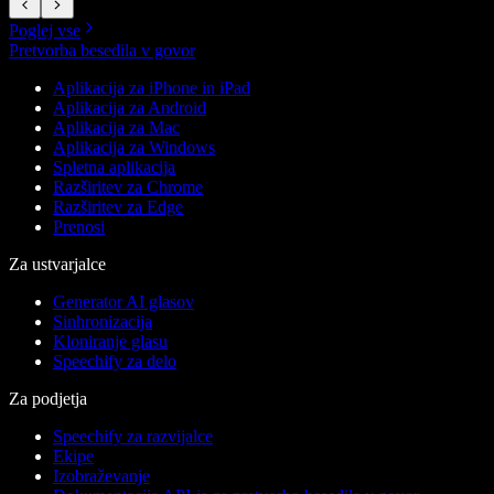
Poglej vse
Pretvorba besedila v govor
Aplikacija za iPhone in iPad
Aplikacija za Android
Aplikacija za Mac
Aplikacija za Windows
Spletna aplikacija
Razširitev za Chrome
Razširitev za Edge
Prenosi
Za ustvarjalce
Generator AI glasov
Sinhronizacija
Kloniranje glasu
Speechify za delo
Za podjetja
Speechify za razvijalce
Ekipe
Izobraževanje