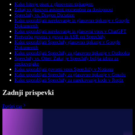
Kako hitreje pisati z glasovnim tipkanjem
Zakaj so glasovni asistenti pomembni za dostopnost
Speechify vs. Dragon Dictation
Kako uporabljati narekovanje in glasovno tipkanje v Google
Dokumentih
Kako uporabljati narekovanje in glasovni vnos v ChatGPT
Pretvorba govora v govor in ASR pri Speechify
Kako uporabljati Speechify glasovno tipkanje v Google
Dokumentih
Kako uporabljati Speechify za glasovno tipkanje v Outlooku
Speechify vs. Otter: Zakaj je Speechify boljša izbira za
strokovnjake
Kako uporabljati govorni vnos Speechify v Notionu
Kako uporabljati Speechify za glasovno tipkanje v Gmailu
Kako uporabljati Speechify za narekovanje kode v Replit
Zadnji prispevki
Poglej vse