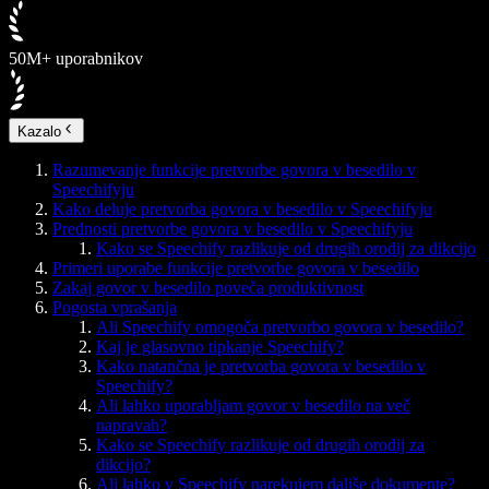
50M+ uporabnikov
Kazalo
Razumevanje funkcije pretvorbe govora v besedilo v
Speechifyju
Kako deluje pretvorba govora v besedilo v Speechifyju
Prednosti pretvorbe govora v besedilo v Speechifyju
Kako se Speechify razlikuje od drugih orodij za dikcijo
Primeri uporabe funkcije pretvorbe govora v besedilo
Zakaj govor v besedilo poveča produktivnost
Pogosta vprašanja
Ali Speechify omogoča pretvorbo govora v besedilo?
Kaj je glasovno tipkanje Speechify?
Kako natančna je pretvorba govora v besedilo v
Speechify?
Ali lahko uporabljam govor v besedilo na več
napravah?
Kako se Speechify razlikuje od drugih orodij za
dikcijo?
Ali lahko v Speechify narekujem daljše dokumente?