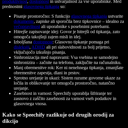
produktivnost
,
dostopnost
in ustvarjalnost za vse uporabnike. Med
prednostmi
glasovnega tipkanja
so:
Pisanje prostoročno: S funkcijo
glasovnega tipkanja
ustvarite
dokumente
, zapiske ali sporočila brez tipkovnice – idealno za
večopravilnost
ali uporabnike s posebnimi potrebami.
Hitrejše zapisovanje idej: Govor je hitrejši od tipkanja, zato
omogoča takojšnji zajem misli in idej.
Izboljšana
dostopnost
: Glasovno tipkanje pomaga pri
disleksiji
,
ADHD
ali pri slabovidnosti za bolj prijetno,
vključujočo izkušnjo pisanja.
Sinhronizacija med napravami: Vsa vsebina se samodejno
sinhronizira – začnite na telefonu, zaključite na računalniku.
Manj obremenitve rok: Ker ni nenehnega tipkanja, zmanjšate
obremenitve zapestja, dlani in prstov.
Sprotno urejanje in ukazi: Sistem razume govorne ukaze za
ločila in oblikovanje ter omogoča prostoročno, natančno
urejanje.
Zasebnost in varnost: Speechify uporablja šifriranje ter
zasnovo z zaščito zasebnosti za varnost vseh podatkov in
glasovnega vnosa.
Kako se Speechify razlikuje od drugih orodij za
dikcijo