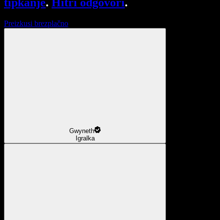
tipkanje
.
Hitri odgovori
.
Preizkusi brezplačno
Gwyneth
Igralka