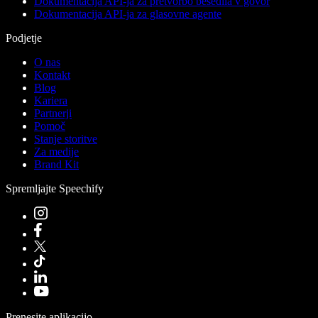
Dokumentacija API-ja za pretvorbo besedila v govor
Dokumentacija API-ja za glasovne agente
Podjetje
O nas
Kontakt
Blog
Kariera
Partnerji
Pomoč
Stanje storitve
Za medije
Brand Kit
Spremljajte Speechify
Prenesite aplikacijo