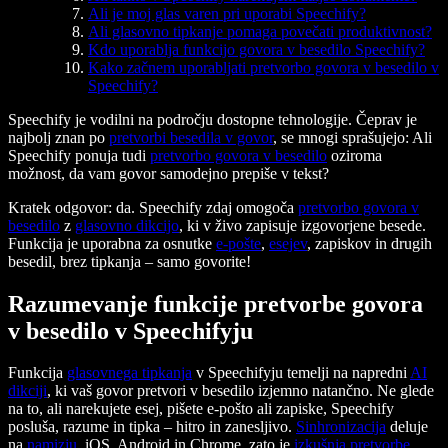
Ali je moj glas varen pri uporabi Speechify?
Ali glasovno tipkanje pomaga povečati produktivnost?
Kdo uporablja funkcijo govora v besedilo Speechify?
Kako začnem uporabljati pretvorbo govora v besedilo v
Speechify?
Speechify je vodilni na področju dostopne tehnologije. Čeprav je
najbolj znan po
pretvorbi besedila v govor
, se mnogi sprašujejo: Ali
Speechify ponuja tudi
pretvorbo govora v besedilo
oziroma
možnost, da vam govor samodejno prepiše v tekst?
Kratek odgovor: da. Speechify zdaj omogoča
pretvorbo govora v
besedilo
z
glasovno dikcijo
, ki v živo zapisuje izgovorjene besede.
Funkcija je uporabna za osnutke
e-pošte
,
esejev
, zapiskov in drugih
besedil, brez tipkanja – samo govorite!
Razumevanje funkcije pretvorbe govora
v besedilo v Speechifyju
Funkcija
glasovnega tipkanja
v Speechifyju temelji na napredni
AI
dikciji
, ki vaš govor pretvori v besedilo izjemno natančno. Ne glede
na to, ali narekujete esej, pišete e-pošto ali zapiske, Speechify
posluša, razume in tipka – hitro in zanesljivo.
Sinhronizacija
deluje
na
namizju
, iOS, Android in Chrome, zato je
izkušnja pretvorbe