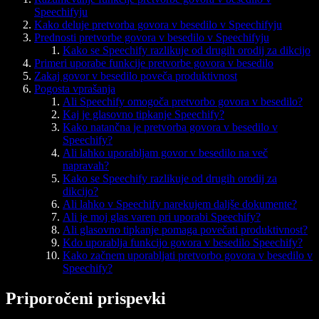
Speechifyju
Kako deluje pretvorba govora v besedilo v Speechifyju
Prednosti pretvorbe govora v besedilo v Speechifyju
Kako se Speechify razlikuje od drugih orodij za dikcijo
Primeri uporabe funkcije pretvorbe govora v besedilo
Zakaj govor v besedilo poveča produktivnost
Pogosta vprašanja
Ali Speechify omogoča pretvorbo govora v besedilo?
Kaj je glasovno tipkanje Speechify?
Kako natančna je pretvorba govora v besedilo v
Speechify?
Ali lahko uporabljam govor v besedilo na več
napravah?
Kako se Speechify razlikuje od drugih orodij za
dikcijo?
Ali lahko v Speechify narekujem daljše dokumente?
Ali je moj glas varen pri uporabi Speechify?
Ali glasovno tipkanje pomaga povečati produktivnost?
Kdo uporablja funkcijo govora v besedilo Speechify?
Kako začnem uporabljati pretvorbo govora v besedilo v
Speechify?
Priporočeni prispevki