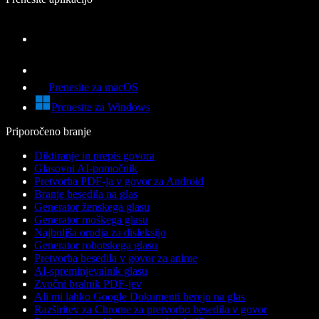
Prenesite za macOS
Prenesite za Windows
Priporočeno branje
Diktiranje in prepis govora
Glasovni AI-pomočnik
Pretvorba PDF-ja v govor za Android
Branje besedila na glas
Generator ženskega glasu
Generator moškega glasu
Najboljša orodja za disleksijo
Generator robotskega glasu
Pretvorba besedila v govor za anime
AI-spreminjevalnik glasu
Zvočni bralnik PDF-jev
Ali mi lahko Google Dokumenti berejo na glas
Razširitev za Chrome za pretvorbo besedila v govor