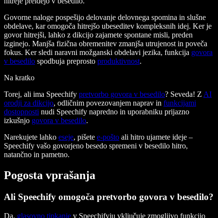
hitreje preidejo v besedilo.
Govorne naloge pospešijo delovanje delovnega spomina in slušne
obdelave, kar omogoča hitrejšo ubeseditev kompleksnih idej. Ker je
govor hitrejši, lahko z dikcijo zajamete spontane misli, preden
izginejo. Manjša fizična obremenitev zmanjša utrujenost in poveča
fokus. Ker sledi naravni možganski obdelavi jezika, funkcija
govora
v besedilo
spodbuja preprosto
produktivnost
.
Na kratko
Torej, ali ima Speechify
pretvorbo govora v besedilo
? Seveda! Z
AI
orodji za dikcijo
, odličnim povezovanjem naprav in
funkcijami
dostopnosti
nudi Speechify napredno in uporabniku prijazno
izkušnjo
govora v besedilo
.
Narekujete lahko
eseje
, pišete
e-pošto
ali hitro ujamete ideje –
Speechify vašo govorjeno besedo spremeni v besedilo hitro,
natančno in pametno.
Pogosta vprašanja
Ali Speechify omogoča pretvorbo govora v besedilo?
Da,
glasovno tipkanje
v Speechifyju vključuje zmogljivo funkcijo