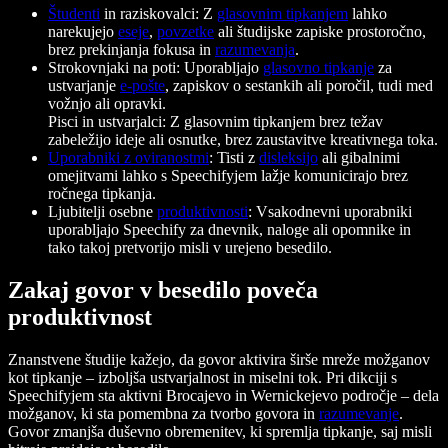
Študenti
in raziskovalci: Z
glasovnim tipkanjem
lahko
narekujejo
eseje
,
povzetke
ali študijske zapiske prostoročno,
brez prekinjanja fokusa in
razumevanja
.
Strokovnjaki na poti: Uporabljajo
glasovno tipkanje
za
ustvarjanje
e-pošte
, zapiskov o sestankih ali poročil, tudi med
vožnjo ali opravki.
Pisci in ustvarjalci: Z glasovnim tipkanjem brez težav
zabeležijo ideje ali osnutke, brez zaustavitve kreativnega toka.
Uporabniki z oviranostmi
: Tisti z
disleksijo
ali gibalnimi
omejitvami lahko s Speechifyjem lažje komunicirajo brez
ročnega tipkanja.
Ljubitelji osebne
produktivnosti
: Vsakodnevni uporabniki
uporabljajo Speechify za dnevnik, naloge ali opomnike in
tako takoj pretvorijo misli v urejeno besedilo.
Zakaj govor v besedilo poveča
produktivnost
Znanstvene študije kažejo, da govor aktivira širše mreže možganov
kot tipkanje – izboljša ustvarjalnost in miselni tok. Pri dikciji s
Speechifyjem sta aktivni Brocajevo in Wernickejevo področje – dela
možganov, ki sta pomembna za tvorbo govora in
razumevanje
.
Govor zmanjša duševno obremenitev, ki spremlja tipkanje, saj misli