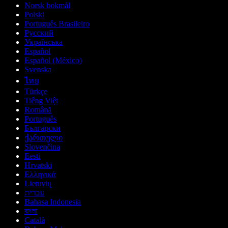
Norsk bokmål
Polski
Português Brasileiro
Русский
Українська
Español
Español (México)
Svenska
ไทย
Türkçe
Tiếng Việt
Română
Português
Български
ქართული
Slovenčina
Eesti
Hrvatski
Ελληνικά
Lietuvių
עברית
Bahasa Indonesia
বাংলা
Català