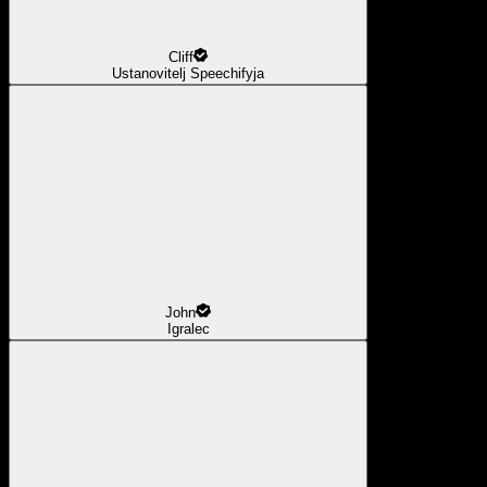
Cliff
Ustanovitelj Speechifyja
John
Igralec