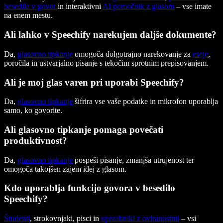
besedila v govor
in interaktivni
AI pomočnik z glasom
– vse imate
na enem mestu.
Ali lahko v Speechify narekujem daljše dokumente?
Da,
glasovno tipkanje
omogoča dolgotrajno narekovanje za
eseje
,
poročila in ustvarjalno pisanje s tekočim sprotnim prepisovanjem.
Ali je moj glas varen pri uporabi Speechify?
Da,
glasovno tipkanje
šifrira vse vaše podatke in mikrofon uporablja
samo, ko govorite.
Ali glasovno tipkanje pomaga povečati
produktivnost?
Da,
glasovno tipkanje
pospeši pisanje, zmanjša utrujenost ter
omogoča takojšen zajem idej z glasom.
Kdo uporablja funkcijo govora v besedilo
Speechify?
Študenti
, strokovnjaki, pisci in
uporabniki z oviranostmi
– vsi