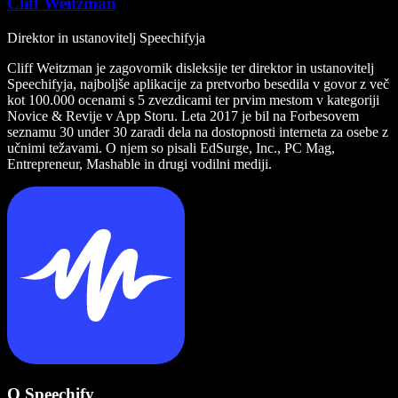
Cliff Weitzman
Direktor in ustanovitelj Speechifyja
Cliff Weitzman je zagovornik disleksije ter direktor in ustanovitelj
Speechifyja, najboljše aplikacije za pretvorbo besedila v govor z več
kot 100.000 ocenami s 5 zvezdicami ter prvim mestom v kategoriji
Novice & Revije v App Storu. Leta 2017 je bil na Forbesovem
seznamu 30 under 30 zaradi dela na dostopnosti interneta za osebe z
učnimi težavami. O njem so pisali EdSurge, Inc., PC Mag,
Entrepreneur, Mashable in drugi vodilni mediji.
O Speechify