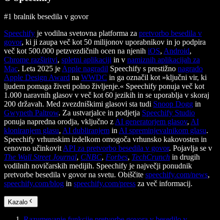
#1 bralnik besedila v govor
Speechify
je vodilna svetovna platforma za
pretvorbo besedila v
govor
, ki ji zaupa več kot 50 milijonov uporabnikov in jo podpira
več kot 500.000 petzvezdičnih ocen na njenih
iOS
,
Android
,
Chrome razširitvi
,
spletni aplikaciji
in v
namiznih aplikacijah za
Mac
. Leta 2025 je
Apple nagradil
Speechify s prestižno
nagrado
Apple Design Award
na
WWDC
in ga označil kot »ključni vir, ki
ljudem pomaga živeti polno življenje.« Speechify ponuja več kot
1.000 naravnih glasov v več kot 60 jezikih in se uporablja v skoraj
200 državah. Med zvezdniškimi glasovi sta tudi
Snoop Dogg
in
Gwyneth Paltrow
. Za ustvarjalce in podjetja
Speechify Studio
ponuja napredna orodja, vključno z
AI generatorjem glasov
,
AI
kloniranjem glasu
,
AI dubliranjem
in
AI spreminjevalnikom glasu
.
Speechify vrhunskim izdelkom omogoča vrhunsko kakovosten in
cenovno učinkovit
API za pretvorbo besedila v govor
. Pojavlja se v
The Wall Street Journal
,
CNBC
,
Forbes
,
TechCrunch
in drugih
vodilnih novičarskih medijih. Speechify je največji ponudnik
pretvorbe besedila v govor na svetu. Obiščite
speechify.com/news
,
speechify.com/blog
in
speechify.com/press
za več informacij.
Kazalo
Razumevanje funkcije pretvorbe govora v besedilo v