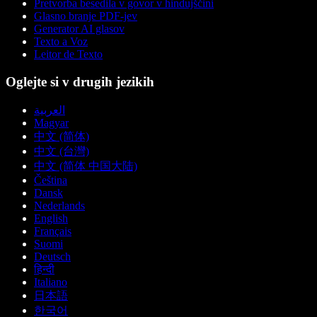
Pretvorba besedila v govor v hindujščini
Glasno branje PDF-jev
Generator AI glasov
Texto a Voz
Leitor de Texto
Oglejte si v drugih jezikih
العربية
Magyar
中文 (简体)
中文 (台灣)
中文 (简体 中国大陆)
Čeština
Dansk
Nederlands
English
Français
Suomi
Deutsch
हिन्दी
Italiano
日本語
한국어