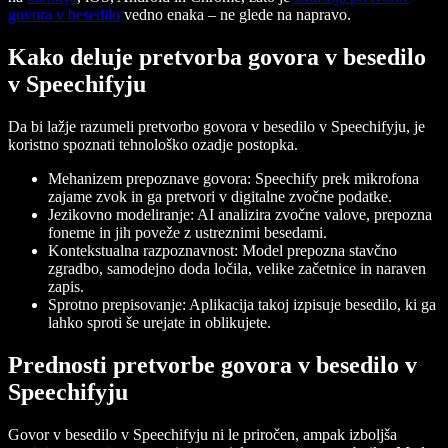
govora v besedilo
vedno enaka – ne glede na napravo.
Kako deluje pretvorba govora v besedilo
v Speechifyju
Da bi lažje razumeli pretvorbo govora v besedilo v Speechifyju, je
koristno spoznati tehnološko ozadje postopka.
Mehanizem prepoznave govora: Speechify prek mikrofona
zajame zvok in ga pretvori v digitalne zvočne podatke.
Jezikovno modeliranje: AI analizira zvočne valove, prepozna
foneme in jih poveže z ustreznimi besedami.
Kontekstualna razpoznavnost: Model prepozna stavčno
zgradbo, samodejno doda ločila, velike začetnice in naraven
zapis.
Sprotno prepisovanje: Aplikacija takoj izpisuje besedilo, ki ga
lahko sproti še urejate in oblikujete.
Prednosti pretvorbe govora v besedilo v
Speechifyju
Govor v besedilo v Speechifyju ni le priročen, ampak izboljša