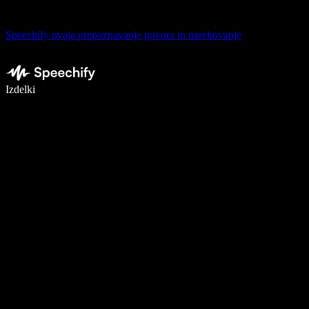
Speechify uvaja prepoznavanje govora in narekovanje
Pišite 5× hitreje z narekovanjem
Izdelki
Več o tem