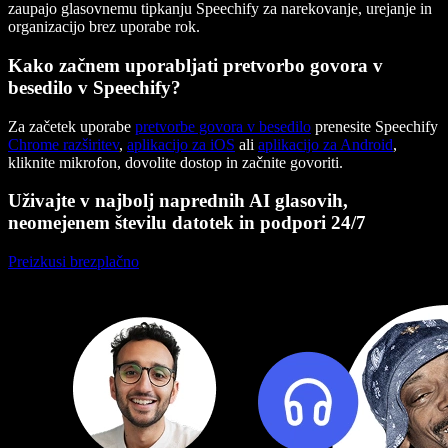
zaupajo glasovnemu tipkanju Speechify za narekovanje, urejanje in
organizacijo brez uporabe rok.
Kako začnem uporabljati pretvorbo govora v
besedilo v Speechify?
Za začetek uporabe
pretvorbe govora v besedilo
prenesite Speechify
Chrome razširitev
,
aplikacijo za iOS
ali
aplikacijo za Android
,
kliknite mikrofon, dovolite dostop in začnite govoriti.
Uživajte v najbolj naprednih AI glasovih,
neomejenem številu datotek in podpori 24/7
Preizkusi brezplačno