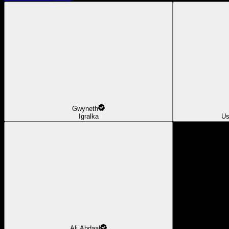
Gwyneth
Igralka
Us
Ali Abdaal