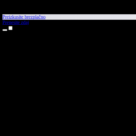
Preizkusite brezplačno
Prenesite zdaj
Izdelki
Pretvorba besedila v govor
Aplikaciji za iPhone in iPad
Aplikacija za Android
Razširitev za Chrome
Razširitev za Edge
Spletna aplikacija
Aplikacija za Mac
Aplikacija za Windows