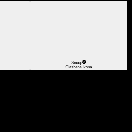
Snoop
Glasbena ikona