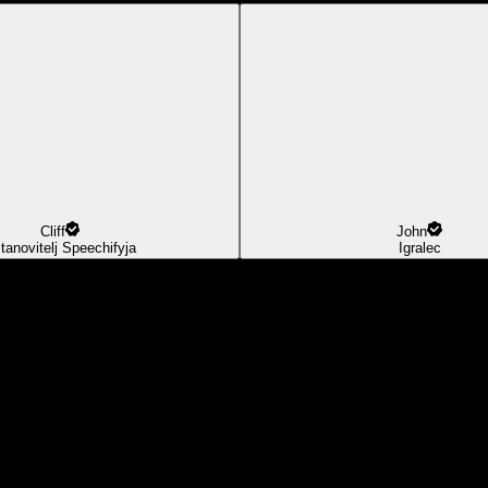
Cliff
John
tanovitelj Speechifyja
Igralec