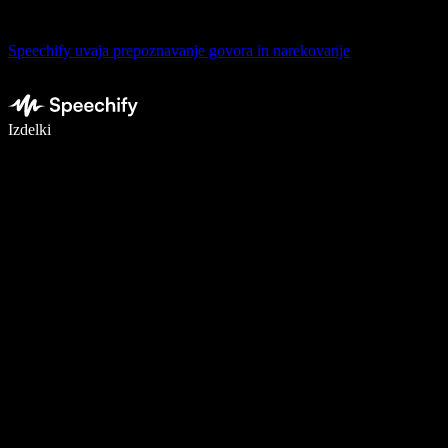
Speechify uvaja prepoznavanje govora in narekovanje
Pišite 5× hitreje z narekovanjem
Izdelki
Več o tem