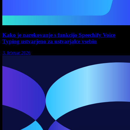
Kako je narekovanje s funkcijo Speechify Voice
Typing ustvarjeno za ustvarjalce vsebin
3. februar 2026