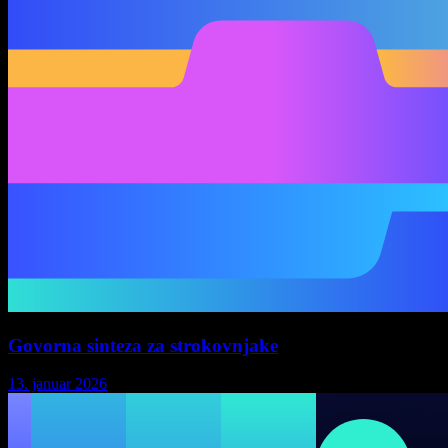
Govorna sinteza za strokovnjake
13. januar 2026