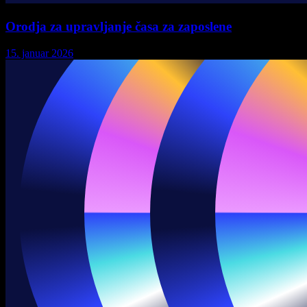
Orodja za upravljanje časa za zaposlene
15. januar 2026