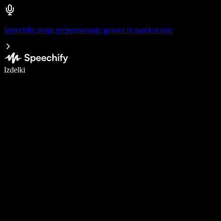
Speechify uvaja prepoznavanje govora in narekovanje
Pišite 5× hitreje z narekovanjem
Izdelki
Več o tem