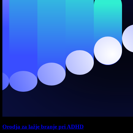
Orodja za lažje branje pri ADHD