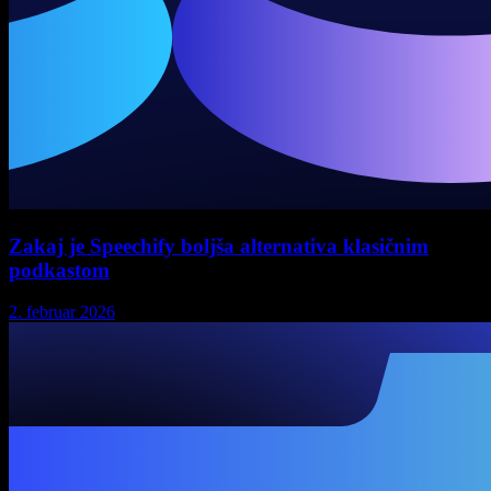
Zakaj je Speechify boljša alternativa klasičnim
podkastom
2. februar 2026