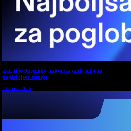
Zakaj je Speechify najboljša aplikacija za
poglobljeno branje
19. marec 2026