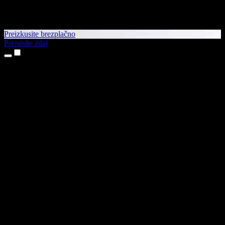
Preizkusite brezplačno
Prenesite zdaj
Izdelki
Pretvorba besedila v govor
Aplikaciji za iPhone in iPad
Aplikacija za Android
Razširitev za Chrome
Razširitev za Edge
Spletna aplikacija
Aplikacija za Mac
Aplikacija za Windows