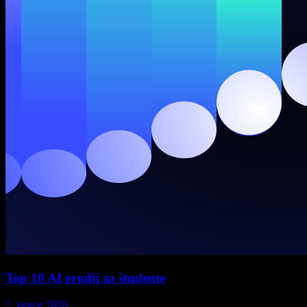
Top 10 AI orodij za študente
2. januar 2026