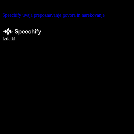
Speechify uvaja prepoznavanje govora in narekovanje
Pišite 5× hitreje z narekovanjem
Izdelki
Več o tem