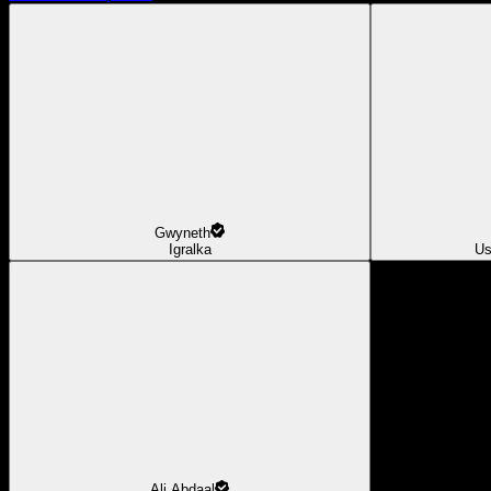
Gwyneth
Igralka
Us
Ali Abdaal