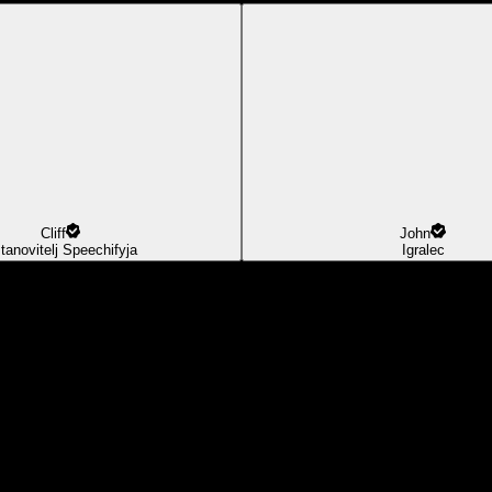
Cliff
John
tanovitelj Speechifyja
Igralec