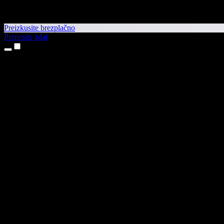
Preizkusite brezplačno
Prenesite zdaj
Izdelki
Pretvorba besedila v govor
Aplikaciji za iPhone in iPad
Aplikacija za Android
Razširitev za Chrome
Razširitev za Edge
Spletna aplikacija
Aplikacija za Mac
Aplikacija za Windows