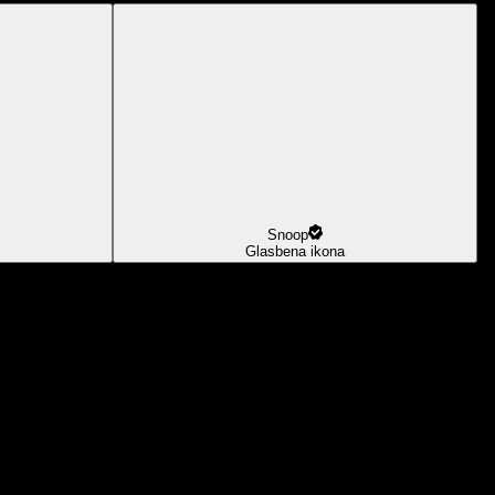
Snoop
Glasbena ikona