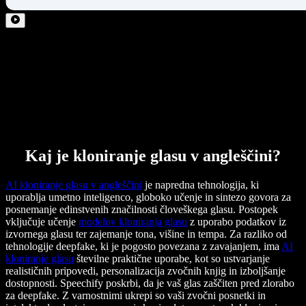
Kaj je kloniranje glasu v angleščini?
AI kloniranje glasu v angleščini
je napredna tehnologija, ki
uporablja umetno inteligenco, globoko učenje in sintezo govora za
posnemanje edinstvenih značilnosti človeškega glasu. Postopek
vključuje učenje
modelov kloniranja glasu
z uporabo podatkov iz
izvornega glasu ter zajemanje tona, višine in tempa. Za razliko od
tehnologije deepfake, ki je pogosto povezana z zavajanjem, ima
AI
kloniranje glasu
številne praktične uporabe, kot so ustvarjanje
realističnih pripovedi, personalizacija zvočnih knjig in izboljšanje
dostopnosti. Speechify poskrbi, da je vaš glas zaščiten pred zlorabo
za deepfake. Z varnostnimi ukrepi so vaši zvočni posnetki in