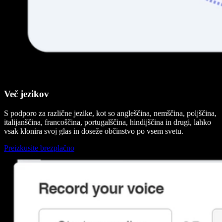
Več jezikov
S podporo za različne jezike, kot so angleščina, nemščina, poljščina,
italijanščina, francoščina, portugalščina, hindijščina in drugi, lahko
vsak klonira svoj glas in doseže občinstvo po vsem svetu.
Preizkusite brezplačno