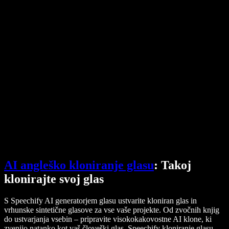
Pretvornik PDF-ja v zvok
Cene
Generator AI glasov
Zgodbe uporabnikov
Branje Google Dokumentov na glas
Primeri uporabe za B2B
AI spreminjevalnik glasu
Ocene
Aplikacije za branje besedila na glas
Mediji
Preberi mi na glas
Pretvorba besedila v govor
Podjetja
Obrnite se na prodajo
Speechify za podjetja in izobraževanje
Speechify za dostopnost pri delu
Speechify za DSA
SIMBA glasovni agenti
Speechify za razvijalce
AI angleško kloniranje glasu
: Takoj
klonirajte svoj glas
S Speechify AI generatorjem glasu ustvarite kloniran glas in
vrhunske sintetične glasove za vse vaše projekte. Od zvočnih knjig
do ustvarjanja vsebin – pripravite visokokakovostne AI klone, ki
zvenijo natanko kot vaš človeški glas. Speechify kloniranje glasu