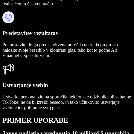
realističen in čustven način.
Predstavitev rezultatov
Poenostavite dolga predstavitvena poročila tako, da preprosto
naložite svoje besedilo v klonirani glas, tako kot to počne Ari
Emanuel s Speechifyjem.
Ustvarjanje vsebin
Ustvarite personalizirana sporočila, telefonske odzivnike ali zabavne
TikToke, ne da bi izrekli besedo, in tako učinkovito ustvarjajte
vsebine ter prihranite svoj glas.
PRIMER UPORABE
Javno podjetje z vrednostjo 10 milijard $ uporablja