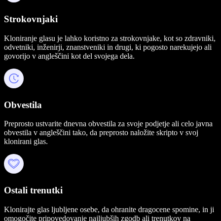
Strokovnjaki
Kloniranje glasu je lahko koristno za strokovnjake, kot so zdravniki,
odvetniki, inženirji, znanstveniki in drugi, ki pogosto narekujejo ali
govorijo v angleščini kot del svojega dela.
Obvestila
Preprosto ustvarite dnevna obvestila za svoje podjetje ali celo javna
obvestila v angleščini tako, da preprosto naložite skripto v svoj
klonirani glas.
Ostali trenutki
Klonirajte glas ljubljene osebe, da ohranite dragocene spomine, in ji
omogočite pripovedovanje najljubših zgodb ali trenutkov na