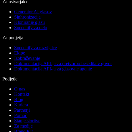
Za ustvarjalce
Generator AI glasov
Sinhronizacija
Kloniranje glasu
Speechify za delo
Za podjetja
Speechify za razvijalce
Ekipe
Izobraževanje
Dokumentacija API-ja za pretvorbo besedila v govor
Dokumentacija API-ja za glasovne agente
Podjetje
O nas
Kontakt
Blog
Kariera
Partnerji
Pomoč
Stanje storitve
Za medije
Brand Kit