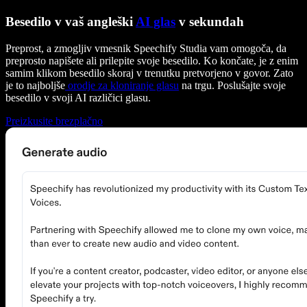
Besedilo v vaš angleški
AI glas
v sekundah
Preprost, a zmogljiv vmesnik Speechify Studia vam omogoča, da
preprosto napišete ali prilepite svoje besedilo. Ko končate, je z enim
samim klikom besedilo skoraj v trenutku pretvorjeno v govor. Zato
je to najboljše
orodje za kloniranje glasu
na trgu. Poslušajte svoje
besedilo v svoji AI različici glasu.
Preizkusite brezplačno