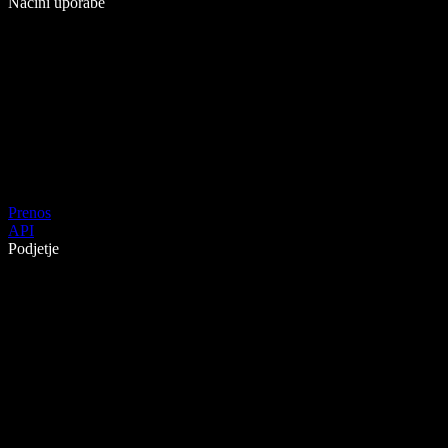
Načini uporabe
Prenos
API
Podjetje