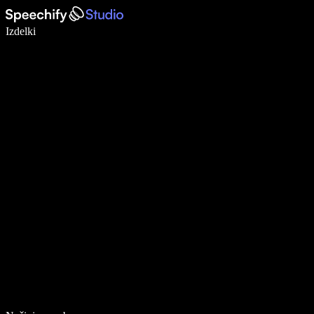
Pišite 5× hitreje z narekovanjem
Izdelki
Več o tem