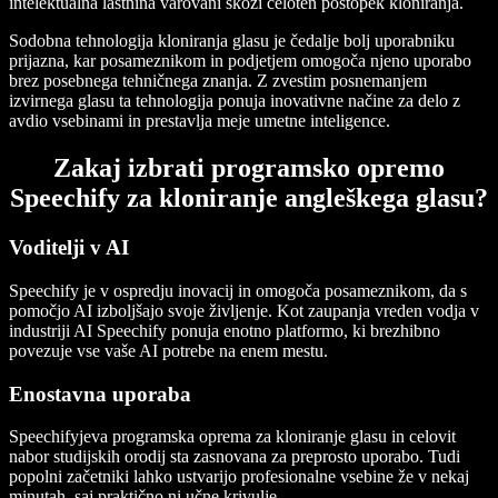
intelektualna lastnina varovani skozi celoten postopek kloniranja.
Sodobna tehnologija kloniranja glasu je čedalje bolj uporabniku
prijazna, kar posameznikom in podjetjem omogoča njeno uporabo
brez posebnega tehničnega znanja. Z zvestim posnemanjem
izvirnega glasu ta tehnologija ponuja inovativne načine za delo z
avdio vsebinami in prestavlja meje umetne inteligence.
Zakaj izbrati programsko opremo
Speechify za kloniranje angleškega glasu?
Voditelji v AI
Speechify je v ospredju inovacij in omogoča posameznikom, da s
pomočjo AI izboljšajo svoje življenje. Kot zaupanja vreden vodja v
industriji AI Speechify ponuja enotno platformo, ki brezhibno
povezuje vse vaše AI potrebe na enem mestu.
Enostavna uporaba
Speechifyjeva programska oprema za kloniranje glasu in celovit
nabor studijskih orodij sta zasnovana za preprosto uporabo. Tudi
popolni začetniki lahko ustvarijo profesionalne vsebine že v nekaj
minutah, saj praktično ni učne krivulje.