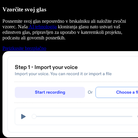
Vzorčite svoj glas
Posnemite svoj glas neposredno v brskalniku ali naložite zvočni
vzorec. Naša
AI tehnologija
kloniranja glasu nato ustvari vaš
edinstven glas, pripravljen za uporabo v kateremkoli projektu,
podcastu ali govornih posnetkih.
Preizkusite brezplačno