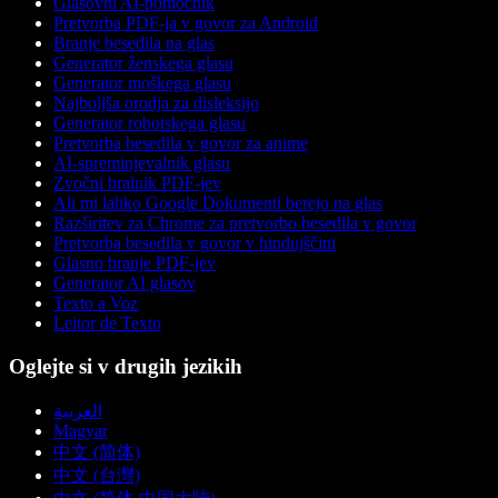
Glasovni AI-pomočnik
Pretvorba PDF-ja v govor za Android
Branje besedila na glas
Generator ženskega glasu
Generator moškega glasu
Najboljša orodja za disleksijo
Generator robotskega glasu
Pretvorba besedila v govor za anime
AI-spreminjevalnik glasu
Zvočni bralnik PDF-jev
Ali mi lahko Google Dokumenti berejo na glas
Razširitev za Chrome za pretvorbo besedila v govor
Pretvorba besedila v govor v hindujščini
Glasno branje PDF-jev
Generator AI glasov
Texto a Voz
Leitor de Texto
Oglejte si v drugih jezikih
العربية
Magyar
中文 (简体)
中文 (台灣)