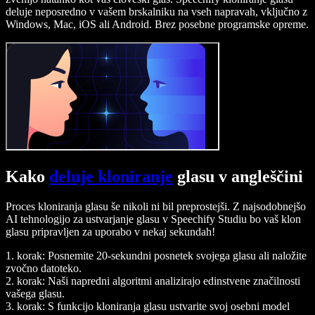
deluje neposredno v vašem brskalniku na vseh napravah, vključno z
Windows, Mac, iOS ali Android. Brez posebne programske opreme.
Kako
deluje kloniranje
glasu v angleščini
Proces kloniranja glasu še nikoli ni bil preprostejši. Z najsodobnejšo
AI tehnologijo za ustvarjanje glasu v Speechify Studiu bo vaš klon
glasu pripravljen za uporabo v nekaj sekundah!
1. korak: Posnemite 20-sekundni posnetek svojega glasu ali naložite
zvočno datoteko.
2. korak: Naši napredni algoritmi analizirajo edinstvene značilnosti
vašega glasu.
3. korak: S funkcijo kloniranja glasu ustvarite svoj osebni model