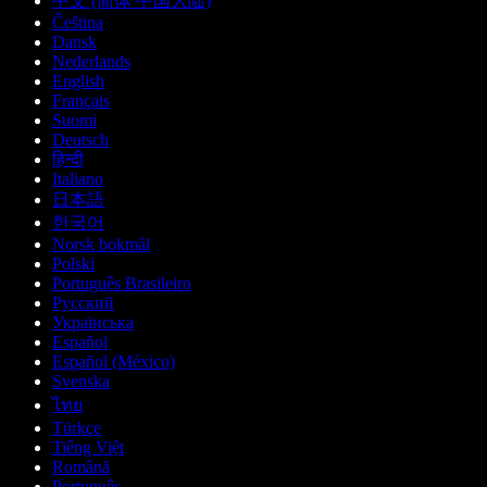
中文 (简体 中国大陆)
Čeština
Dansk
Nederlands
English
Français
Suomi
Deutsch
हिन्दी
Italiano
日本語
한국어
Norsk bokmål
Polski
Português Brasileiro
Русский
Українська
Español
Español (México)
Svenska
ไทย
Türkçe
Tiếng Việt
Română
Português