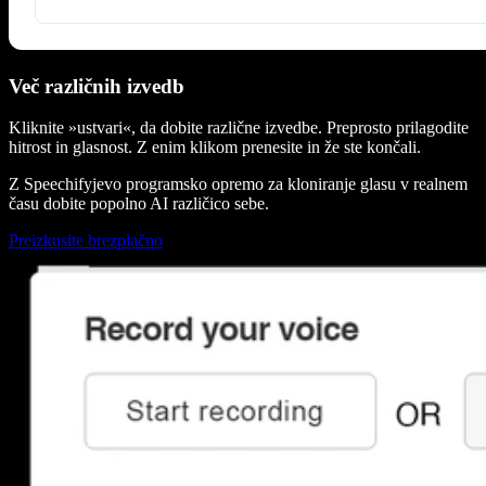
Več različnih izvedb
Kliknite »ustvari«, da dobite različne izvedbe. Preprosto prilagodite
hitrost in glasnost. Z enim klikom prenesite in že ste končali.
Z Speechifyjevo programsko opremo za kloniranje glasu v realnem
času dobite popolno AI različico sebe.
Preizkusite brezplačno