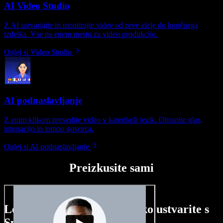
AI Video Studio
Z AI ustvarjajte in montirajte videe od prve ideje do končnega
izdelka. Vse na enem mestu za video produkcijo.
Oglej si Video Studio
AI podnaslavljanje
Z enim klikom prevedite video v katerikoli jezik. Ohranite glas,
intonacijo in tempo govorca.
Oglej si AI podnaslavljanje
Preizkusite sami
Le nekaj primerov, kaj lahko ustvarite s
Speechify Studio.