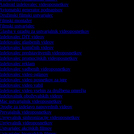
Android izdelovalec videoposnetkov
Avtomatski generator podnapisov
Družinski filmski ustvarjalec
Filmski montažer
Filmski ustvarjalec
Glasba v ozadju za ustvarjalnik videoposnetkov
Izdelovalec DIY videov
Izdelovalec glasbenih videov
Izdelovalec komičnih videov
Izdelovalec predstavitvenih videoposnetkov
Izdelovalec promocijskih videoposnetkov
Izdelovalec reklam
Izdelovalec vadbenih videoposnetkov
Izdelovalec video oglasov
Izdelovalec video posnetkov za igre
Izdelovalec video vabil
Izdelovalec video vsebin za družbena omrežja
Izdelovalnik oboževalskih videov
Mac ustvarjalnik videoposnetkov
Orodje za izdelavo napovednih videov
Prevajalnik videoposnetkov
Urejevalnik sinhronizacije videoposnetkov
Urejevalnik videoposnetkov
Ustvarjalec akcijskih filmov
Ustvarjalec biografskih filmov