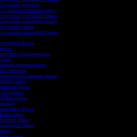
Ustvarjalec grozljivk
Ustvarjalec kuharskih videov
Ustvarjalec muzikalnih filmov
Ustvarjalec parodičnih videov
Ustvarjalec risank
Ustvarjalec romantičnih filmov
skrivnostnih filmov
rilerjev
 umetniških videoposnetkov
 uvodov
 vadbenih videoposnetkov
video pričevanj
 videoposnetkov modnih haulov
k ASMR videov
 Instagram Reels
k Q&A videov
k TikTok videov
 animacij
 biografskih filmov
k demo videov
 dramskih filmov
 fantazijskih filmov
 filmov
 fitnes videov