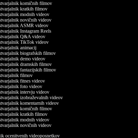
varjalnik komičnih filmov
varjalnik kratkih filmov
varjalnik modnih videov
varjalnik novičnih videov
tvarjalnik ASMR videov
varjalnik Instagram Reels
tvarjalnik Q&A videov
varjalnik TikTok videov
varjalnik animacij
varjalnik biografskih filmov
tvarjalnik demo videov
varjalnik dramskih filmov
varjalnik fantazijskih filmov
varjalnik filmov
varjalnik fitnes videov
varjalnik foto videov
varjalnik intervju videov
varjalnik izobraževalnih videov
varjalnik komentarnih videov
varjalnik komičnih filmov
varjalnik kratkih filmov
varjalnik modnih videov
varjalnik novičnih videov
lnik ocenitvenih videoposnetkov