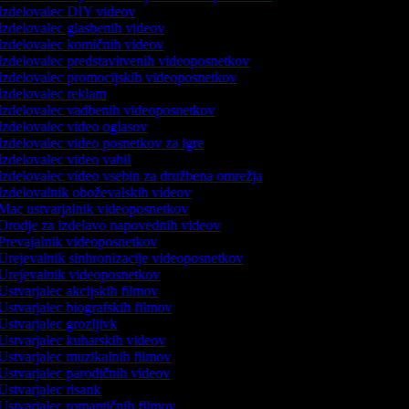
Izdelovalec DIY videov
Izdelovalec glasbenih videov
Izdelovalec komičnih videov
Izdelovalec predstavitvenih videoposnetkov
Izdelovalec promocijskih videoposnetkov
Izdelovalec reklam
Izdelovalec vadbenih videoposnetkov
Izdelovalec video oglasov
Izdelovalec video posnetkov za igre
Izdelovalec video vabil
Izdelovalec video vsebin za družbena omrežja
Izdelovalnik oboževalskih videov
Mac ustvarjalnik videoposnetkov
Orodje za izdelavo napovednih videov
Prevajalnik videoposnetkov
Urejevalnik sinhronizacije videoposnetkov
Urejevalnik videoposnetkov
Ustvarjalec akcijskih filmov
Ustvarjalec biografskih filmov
Ustvarjalec grozljivk
Ustvarjalec kuharskih videov
Ustvarjalec muzikalnih filmov
Ustvarjalec parodičnih videov
Ustvarjalec risank
Ustvarjalec romantičnih filmov