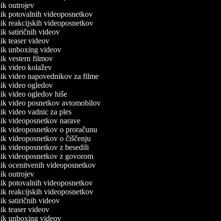
lnik outrojev
lnik potovalnih videoposnetkov
lnik reakcijskih videoposnetkov
nik satiričnih videov
lnik teaser videov
lnik unboxing videov
lnik vestern filmov
lnik video kolažev
lnik video napovednikov za filme
lnik video ogledov
lnik video ogledov hiše
lnik video posnetkov avtomobilov
lnik video vadnic za ples
lnik videoposnetkov narave
lnik videoposnetkov o proračunu
lnik videoposnetkov o čiščenju
lnik videoposnetkov z besedili
lnik videoposnetkov z govorom
lnik ocenitvenih videoposnetkov
lnik outrojev
lnik potovalnih videoposnetkov
lnik reakcijskih videoposnetkov
nik satiričnih videov
lnik teaser videov
lnik unboxing videov