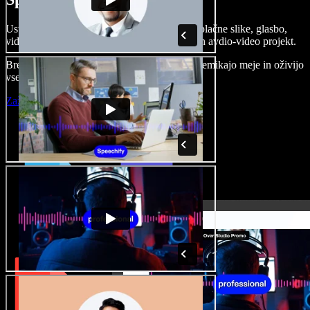
Ustvarjajte govorne posnetke, dodajajte brezplačne slike, glasbo,
videe, klonirajte svoj glas in pripravite celoten avdio-video projekt.
Brez učenja in kar iz brskalnika ustvarjalci premikajo meje in oživijo
vse ideje.
Zaženi Studio