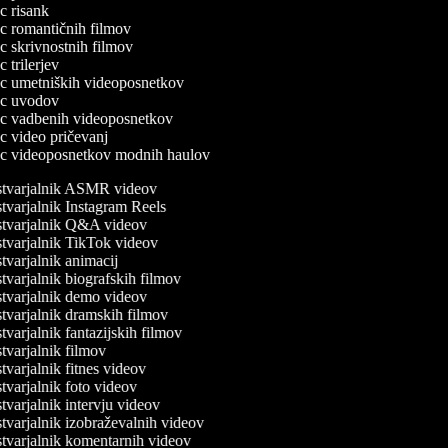
ec risank
lec romantičnih filmov
lec skrivnostnih filmov
ec trilerjev
lec umetniških videoposnetkov
lec uvodov
lec vadbenih videoposnetkov
lec video pričevanj
lec videoposnetkov modnih haulov
tvarjalnik ASMR videov
varjalnik Instagram Reels
tvarjalnik Q&A videov
varjalnik TikTok videov
varjalnik animacij
varjalnik biografskih filmov
tvarjalnik demo videov
varjalnik dramskih filmov
varjalnik fantazijskih filmov
varjalnik filmov
varjalnik fitnes videov
varjalnik foto videov
varjalnik intervju videov
varjalnik izobraževalnih videov
varjalnik komentarnih videov