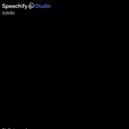
Pišite 5× hitreje z narekovanjem
Izdelki
Več o tem