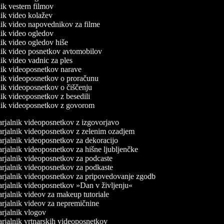
lnik vestern filmov
lnik video kolažev
lnik video napovednikov za filme
lnik video ogledov
lnik video ogledov hiše
lnik video posnetkov avtomobilov
lnik video vadnic za ples
lnik videoposnetkov narave
lnik videoposnetkov o proračunu
lnik videoposnetkov o čiščenju
lnik videoposnetkov z besedili
lnik videoposnetkov z govorom
rjalnik videoposnetkov z izgovorjavo
rjalnik videoposnetkov z zelenim ozadjem
rjalnik videoposnetkov za dekoracijo
rjalnik videoposnetkov za hišne ljubljenčke
rjalnik videoposnetkov za podcaste
rjalnik videoposnetkov za podkaste
rjalnik videoposnetkov za pripovedovanje zgodb
rjalnik videoposnetkov »Dan v življenju«
rjalnik videov za makeup tutoriale
rjalnik videov za nepremičnine
rjalnik vlogov
rjalnik vrtnarskih videoposnetkov