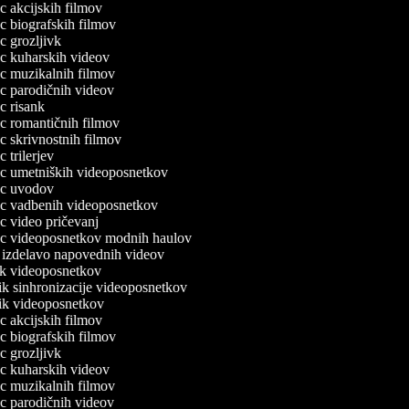
ec akcijskih filmov
lec biografskih filmov
ec grozljivk
lec kuharskih videov
lec muzikalnih filmov
lec parodičnih videov
ec risank
lec romantičnih filmov
lec skrivnostnih filmov
ec trilerjev
lec umetniških videoposnetkov
lec uvodov
lec vadbenih videoposnetkov
lec video pričevanj
lec videoposnetkov modnih haulov
a izdelavo napovednih videov
nik videoposnetkov
nik sinhronizacije videoposnetkov
nik videoposnetkov
ec akcijskih filmov
lec biografskih filmov
ec grozljivk
lec kuharskih videov
lec muzikalnih filmov
lec parodičnih videov