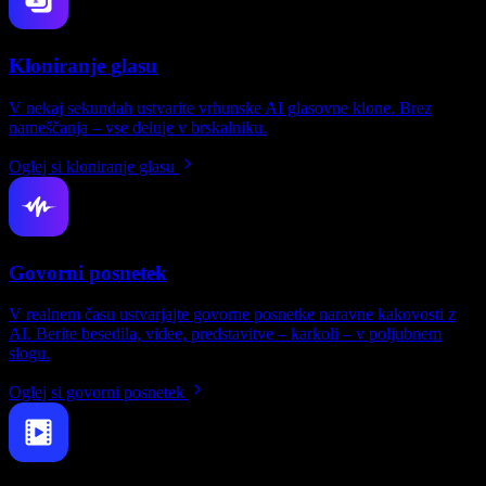
Kloniranje glasu
V nekaj sekundah ustvarite vrhunske AI glasovne klone. Brez
nameščanja – vse deluje v brskalniku.
Oglej si kloniranje glasu
Govorni posnetek
V realnem času ustvarjajte govorne posnetke naravne kakovosti z
AI. Berite besedila, videe, predstavitve – karkoli – v poljubnem
slogu.
Oglej si govorni posnetek