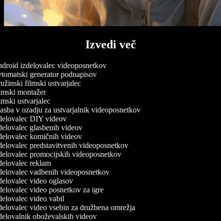
Izvedi več
droid izdelovalec videoposnetkov
tomatski generator podnapisov
žinski filmski ustvarjalec
lmski montažer
mski ustvarjalec
sba v ozadju za ustvarjalnik videoposnetkov
delovalec DIY videov
elovalec glasbenih videov
elovalec komičnih videov
elovalec predstavitvenih videoposnetkov
elovalec promocijskih videoposnetkov
elovalec reklam
delovalec vadbenih videoposnetkov
elovalec video oglasov
elovalec video posnetkov za igre
elovalec video vabil
elovalec video vsebin za družbena omrežja
elovalnik oboževalskih videov