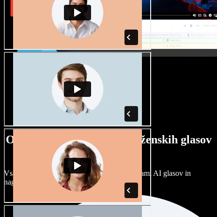
Ogromna izbira moških in ženskih glasov
ter naglasov
Vsak projekt je unikaten. Izbirajte med stotinami AI glasov in
naglasov ter jih prilagodite po svoje.