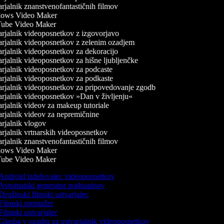
jalnik znanstvenofantastičnih filmov
ows Video Maker
be Video Maker
rjalnik videoposnetkov z izgovorjavo
rjalnik videoposnetkov z zelenim ozadjem
rjalnik videoposnetkov za dekoracijo
rjalnik videoposnetkov za hišne ljubljenčke
rjalnik videoposnetkov za podcaste
rjalnik videoposnetkov za podkaste
rjalnik videoposnetkov za pripovedovanje zgodb
rjalnik videoposnetkov »Dan v življenju«
rjalnik videov za makeup tutoriale
rjalnik videov za nepremičnine
rjalnik vlogov
rjalnik vrtnarskih videoposnetkov
jalnik znanstvenofantastičnih filmov
ows Video Maker
be Video Maker
Android izdelovalec videoposnetkov
Avtomatski generator podnapisov
Družinski filmski ustvarjalec
Filmski montažer
Filmski ustvarjalec
Glasba v ozadju za ustvarjalnik videoposnetkov