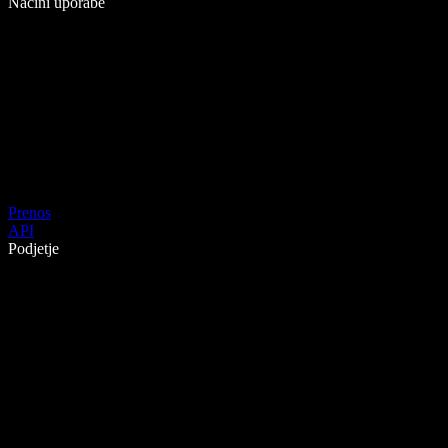
Načini uporabe
Prenos
API
Podjetje