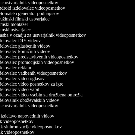
 ustvarjalnik videoposnetkov
droid izdelovalec videoposnetkov
tomatski generator podnapisov
žinski filmski ustvarjalec
lmski montažer
mski ustvarjalec
sba v ozadju za ustvarjalnik videoposnetkov
delovalec DIY videov
elovalec glasbenih videov
elovalec komičnih videov
elovalec predstavitvenih videoposnetkov
elovalec promocijskih videoposnetkov
elovalec reklam
delovalec vadbenih videoposnetkov
elovalec video oglasov
elovalec video posnetkov za igre
elovalec video vabil
elovalec video vsebin za družbena omrežja
elovalnik oboževalskih videov
 ustvarjalnik videoposnetkov
a izdelavo napovednih videov
nik videoposnetkov
nik sinhronizacije videoposnetkov
nik videoposnetkov