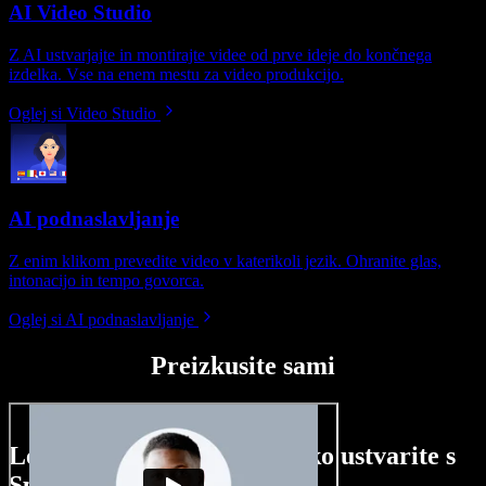
AI Video Studio
Z AI ustvarjajte in montirajte videe od prve ideje do končnega
izdelka. Vse na enem mestu za video produkcijo.
Oglej si Video Studio
AI podnaslavljanje
Z enim klikom prevedite video v katerikoli jezik. Ohranite glas,
intonacijo in tempo govorca.
Oglej si AI podnaslavljanje
Preizkusite sami
Le nekaj primerov, kaj lahko ustvarite s
Speechify Studio.