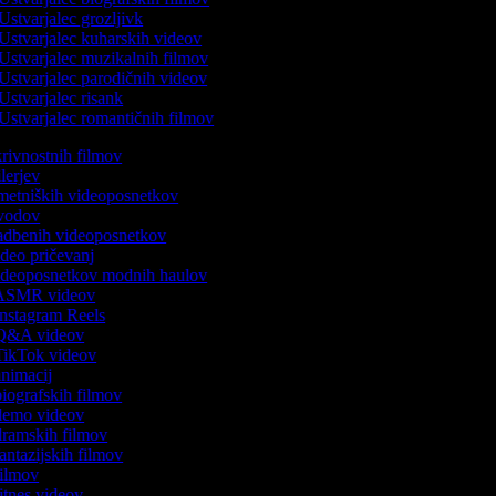
Ustvarjalec grozljivk
Ustvarjalec kuharskih videov
Ustvarjalec muzikalnih filmov
Ustvarjalec parodičnih videov
Ustvarjalec risank
Ustvarjalec romantičnih filmov
skrivnostnih filmov
rilerjev
umetniških videoposnetkov
 uvodov
 vadbenih videoposnetkov
video pričevanj
 videoposnetkov modnih haulov
k ASMR videov
 Instagram Reels
k Q&A videov
 TikTok videov
 animacij
 biografskih filmov
k demo videov
 dramskih filmov
fantazijskih filmov
 filmov
fitnes videov