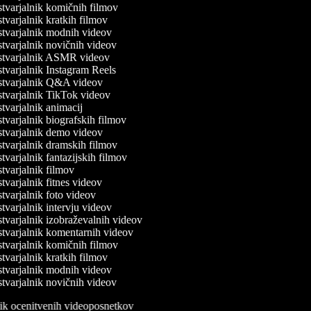
tvarjalnik komičnih filmov
varjalnik kratkih filmov
tvarjalnik modnih videov
tvarjalnik novičnih videov
tvarjalnik ASMR videov
tvarjalnik Instagram Reels
tvarjalnik Q&A videov
tvarjalnik TikTok videov
varjalnik animacij
varjalnik biografskih filmov
tvarjalnik demo videov
tvarjalnik dramskih filmov
varjalnik fantazijskih filmov
varjalnik filmov
varjalnik fitnes videov
varjalnik foto videov
varjalnik intervju videov
tvarjalnik izobraževalnih videov
tvarjalnik komentarnih videov
tvarjalnik komičnih filmov
varjalnik kratkih filmov
tvarjalnik modnih videov
tvarjalnik novičnih videov
lnik ocenitvenih videoposnetkov