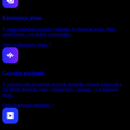
Kloniranje glasu
V nekaj sekundah ustvarite vrhunske AI glasovne klone. Brez
nameščanja – vse deluje v brskalniku.
Oglej si kloniranje glasu
Govorni posnetek
V realnem času ustvarjajte govorne posnetke naravne kakovosti z
AI. Berite besedila, videe, predstavitve – karkoli – v poljubnem
slogu.
Oglej si govorni posnetek