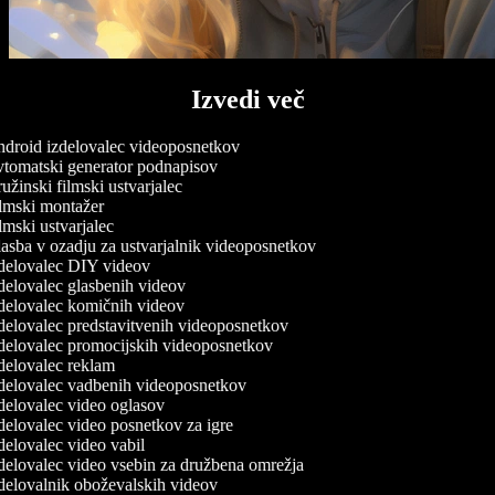
Izvedi več
droid izdelovalec videoposnetkov
tomatski generator podnapisov
žinski filmski ustvarjalec
lmski montažer
mski ustvarjalec
asba v ozadju za ustvarjalnik videoposnetkov
delovalec DIY videov
delovalec glasbenih videov
delovalec komičnih videov
delovalec predstavitvenih videoposnetkov
delovalec promocijskih videoposnetkov
delovalec reklam
delovalec vadbenih videoposnetkov
delovalec video oglasov
delovalec video posnetkov za igre
elovalec video vabil
delovalec video vsebin za družbena omrežja
delovalnik oboževalskih videov