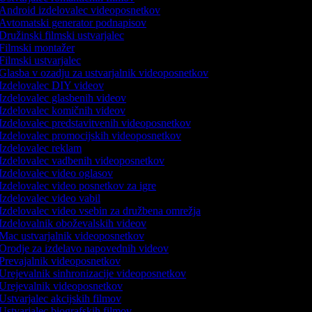
Android izdelovalec videoposnetkov
Avtomatski generator podnapisov
Družinski filmski ustvarjalec
Filmski montažer
Filmski ustvarjalec
Glasba v ozadju za ustvarjalnik videoposnetkov
Izdelovalec DIY videov
Izdelovalec glasbenih videov
Izdelovalec komičnih videov
Izdelovalec predstavitvenih videoposnetkov
Izdelovalec promocijskih videoposnetkov
Izdelovalec reklam
Izdelovalec vadbenih videoposnetkov
Izdelovalec video oglasov
Izdelovalec video posnetkov za igre
Izdelovalec video vabil
Izdelovalec video vsebin za družbena omrežja
Izdelovalnik oboževalskih videov
Mac ustvarjalnik videoposnetkov
Orodje za izdelavo napovednih videov
Prevajalnik videoposnetkov
Urejevalnik sinhronizacije videoposnetkov
Urejevalnik videoposnetkov
Ustvarjalec akcijskih filmov
Ustvarjalec biografskih filmov