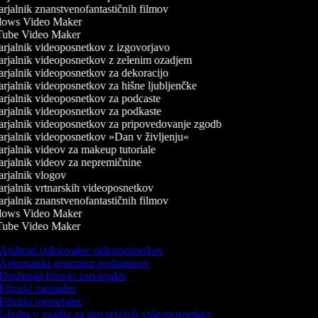
rjalnik znanstvenofantastičnih filmov
ows Video Maker
ube Video Maker
rjalnik videoposnetkov z izgovorjavo
rjalnik videoposnetkov z zelenim ozadjem
rjalnik videoposnetkov za dekoracijo
rjalnik videoposnetkov za hišne ljubljenčke
rjalnik videoposnetkov za podcaste
rjalnik videoposnetkov za podkaste
rjalnik videoposnetkov za pripovedovanje zgodb
rjalnik videoposnetkov »Dan v življenju«
rjalnik videov za makeup tutoriale
rjalnik videov za nepremičnine
rjalnik vlogov
rjalnik vrtnarskih videoposnetkov
rjalnik znanstvenofantastičnih filmov
ows Video Maker
ube Video Maker
Android izdelovalec videoposnetkov
Avtomatski generator podnapisov
Družinski filmski ustvarjalec
Filmski montažer
Filmski ustvarjalec
Glasba v ozadju za ustvarjalnik videoposnetkov