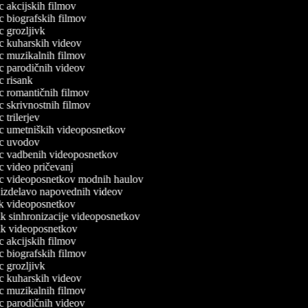
ec akcijskih filmov
ec biografskih filmov
ec grozljivk
lec kuharskih videov
lec muzikalnih filmov
lec parodičnih videov
ec risank
lec romantičnih filmov
ec skrivnostnih filmov
ec trilerjev
lec umetniških videoposnetkov
lec uvodov
lec vadbenih videoposnetkov
ec video pričevanj
lec videoposnetkov modnih haulov
a izdelavo napovednih videov
nik videoposnetkov
nik sinhronizacije videoposnetkov
nik videoposnetkov
ec akcijskih filmov
ec biografskih filmov
ec grozljivk
lec kuharskih videov
lec muzikalnih filmov
lec parodičnih videov