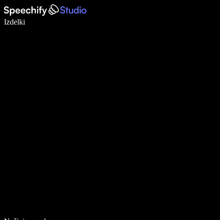
Pišite 5× hitreje z narekovanjem
Izdelki
Več o tem