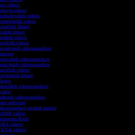
 foto videov
 intervju videov
 izobraževalnih videov
 komentarnih videov
 komičnih filmov
 kratkih filmov
k modnih videov
 novičnih videov
 ocenitvenih videoposnetkov
 outrojev
 potovalnih videoposnetkov
 reakcijskih videoposnetkov
satiričnih videov
skrivnostnih filmov
rilerjev
umetniških videoposnetkov
 uvodov
 vadbenih videoposnetkov
video pričevanj
 videoposnetkov modnih haulov
k ASMR videov
 Instagram Reels
k Q&A videov
 TikTok videov