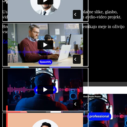
Ustvarjajte govorne posnetke, dodajajte brezplačne slike, glasbo,
videe, klonirajte svoj glas in pripravite celoten avdio-video projekt.
Brez učenja in kar iz brskalnika ustvarjalci premikajo meje in oživijo
vse ideje.
Zaženi Studio