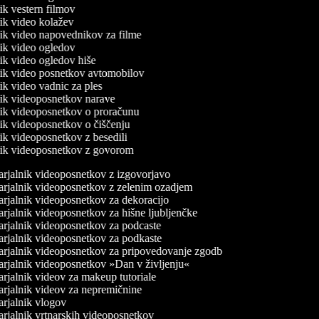
nik vestern filmov
lnik video kolažev
lnik video napovednikov za filme
lnik video ogledov
nik video ogledov hiše
lnik video posnetkov avtomobilov
nik video vadnic za ples
lnik videoposnetkov narave
lnik videoposnetkov o proračunu
lnik videoposnetkov o čiščenju
nik videoposnetkov z besedili
lnik videoposnetkov z govorom
rjalnik videoposnetkov z izgovorjavo
rjalnik videoposnetkov z zelenim ozadjem
rjalnik videoposnetkov za dekoracijo
rjalnik videoposnetkov za hišne ljubljenčke
rjalnik videoposnetkov za podcaste
rjalnik videoposnetkov za podkaste
rjalnik videoposnetkov za pripovedovanje zgodb
rjalnik videoposnetkov »Dan v življenju«
rjalnik videov za makeup tutoriale
rjalnik videov za nepremičnine
rjalnik vlogov
rjalnik vrtnarskih videoposnetkov