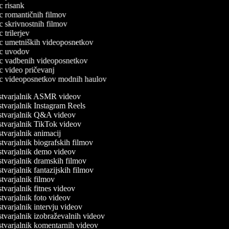
ec risank
lec romantičnih filmov
ec skrivnostnih filmov
ec trilerjev
lec umetniških videoposnetkov
lec uvodov
lec vadbenih videoposnetkov
ec video pričevanj
lec videoposnetkov modnih haulov
tvarjalnik ASMR videov
tvarjalnik Instagram Reels
tvarjalnik Q&A videov
tvarjalnik TikTok videov
varjalnik animacij
varjalnik biografskih filmov
tvarjalnik demo videov
tvarjalnik dramskih filmov
varjalnik fantazijskih filmov
varjalnik filmov
varjalnik fitnes videov
varjalnik foto videov
varjalnik intervju videov
tvarjalnik izobraževalnih videov
tvarjalnik komentarnih videov