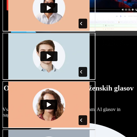
Ogromna izbira moških in ženskih glasov
ter naglasov
Vsak projekt je unikaten. Izbirajte med stotinami AI glasov in
naglasov ter jih prilagodite po svoje.