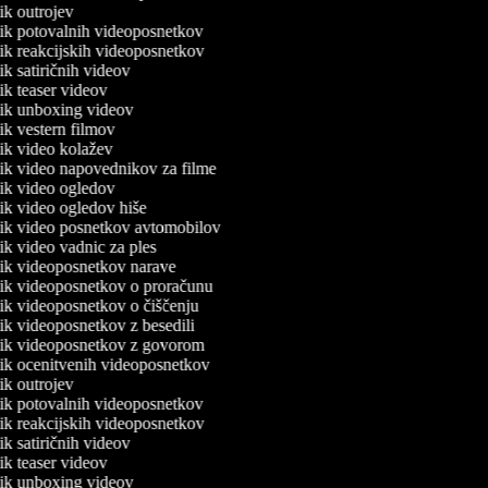
nik outrojev
lnik potovalnih videoposnetkov
nik reakcijskih videoposnetkov
nik satiričnih videov
nik teaser videov
lnik unboxing videov
nik vestern filmov
lnik video kolažev
lnik video napovednikov za filme
lnik video ogledov
nik video ogledov hiše
lnik video posnetkov avtomobilov
nik video vadnic za ples
lnik videoposnetkov narave
lnik videoposnetkov o proračunu
lnik videoposnetkov o čiščenju
nik videoposnetkov z besedili
lnik videoposnetkov z govorom
lnik ocenitvenih videoposnetkov
nik outrojev
lnik potovalnih videoposnetkov
nik reakcijskih videoposnetkov
nik satiričnih videov
nik teaser videov
lnik unboxing videov