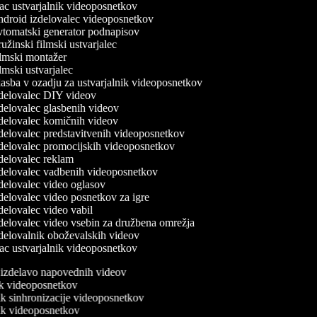
c ustvarjalnik videoposnetkov
droid izdelovalec videoposnetkov
tomatski generator podnapisov
žinski filmski ustvarjalec
lmski montažer
mski ustvarjalec
asba v ozadju za ustvarjalnik videoposnetkov
delovalec DIY videov
delovalec glasbenih videov
delovalec komičnih videov
delovalec predstavitvenih videoposnetkov
delovalec promocijskih videoposnetkov
delovalec reklam
delovalec vadbenih videoposnetkov
delovalec video oglasov
delovalec video posnetkov za igre
elovalec video vabil
delovalec video vsebin za družbena omrežja
delovalnik oboževalskih videov
c ustvarjalnik videoposnetkov
a izdelavo napovednih videov
nik videoposnetkov
nik sinhronizacije videoposnetkov
nik videoposnetkov