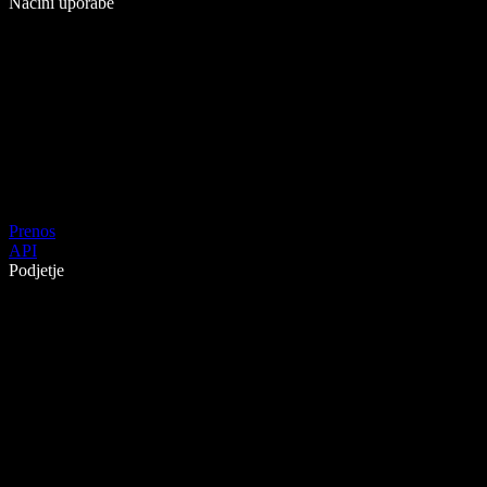
Načini uporabe
Prenos
API
Podjetje