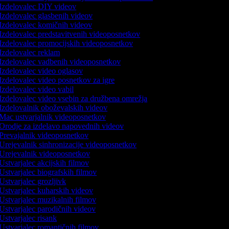
Izdelovalec DIY videov
Izdelovalec glasbenih videov
Izdelovalec komičnih videov
Izdelovalec predstavitvenih videoposnetkov
Izdelovalec promocijskih videoposnetkov
Izdelovalec reklam
Izdelovalec vadbenih videoposnetkov
Izdelovalec video oglasov
Izdelovalec video posnetkov za igre
Izdelovalec video vabil
Izdelovalec video vsebin za družbena omrežja
Izdelovalnik oboževalskih videov
Mac ustvarjalnik videoposnetkov
Orodje za izdelavo napovednih videov
Prevajalnik videoposnetkov
Urejevalnik sinhronizacije videoposnetkov
Urejevalnik videoposnetkov
Ustvarjalec akcijskih filmov
Ustvarjalec biografskih filmov
Ustvarjalec grozljivk
Ustvarjalec kuharskih videov
Ustvarjalec muzikalnih filmov
Ustvarjalec parodičnih videov
Ustvarjalec risank
Ustvarjalec romantičnih filmov