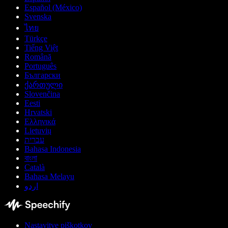
Español (México)
Svenska
ไทย
Türkçe
Tiếng Việt
Română
Português
Български
ქართული
Slovenčina
Eesti
Hrvatski
Ελληνικά
Lietuvių
עברית
Bahasa Indonesia
বাংলা
Català
Bahasa Melayu
اردو
Nastavitve piškotkov