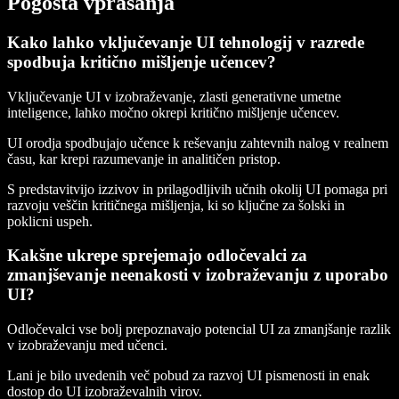
Pogosta vprašanja
Kako lahko vključevanje UI tehnologij v razrede
spodbuja kritično mišljenje učencev?
Vključevanje UI v izobraževanje, zlasti generativne umetne
inteligence, lahko močno okrepi kritično mišljenje učencev.
UI orodja spodbujajo učence k reševanju zahtevnih nalog v realnem
času, kar krepi razumevanje in analitičen pristop.
S predstavitvijo izzivov in prilagodljivih učnih okolij UI pomaga pri
razvoju veščin kritičnega mišljenja, ki so ključne za šolski in
poklicni uspeh.
Kakšne ukrepe sprejemajo odločevalci za
zmanjševanje neenakosti v izobraževanju z uporabo
UI?
Odločevalci vse bolj prepoznavajo potencial UI za zmanjšanje razlik
v izobraževanju med učenci.
Lani je bilo uvedenih več pobud za razvoj UI pismenosti in enak
dostop do UI izobraževalnih virov.