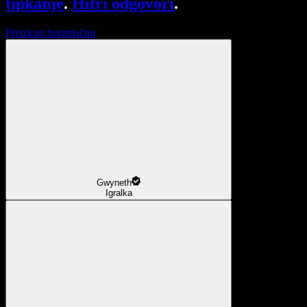
tipkanje
.
Hitri odgovori
.
Preizkusi brezplačno
Gwyneth
Igralka