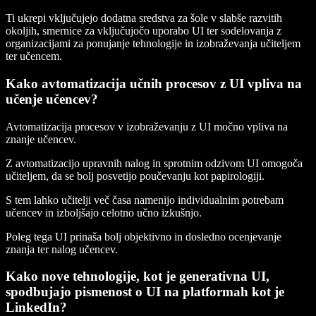
Ti ukrepi vključujejo dodatna sredstva za šole v slabše razvitih
okoljih, smernice za vključujočo uporabo UI ter sodelovanja z
organizacijami za ponujanje tehnologije in izobraževanja učiteljem
ter učencem.
Kako avtomatizacija učnih procesov z UI vpliva na
učenje učencev?
Avtomatizacija procesov v izobraževanju z UI močno vpliva na
znanje učencev.
Z avtomatizacijo upravnih nalog in sprotnim odzivom UI omogoča
učiteljem, da se bolj posvetijo poučevanju kot papirologiji.
S tem lahko učitelji več časa namenijo individualnim potrebam
učencev in izboljšajo celotno učno izkušnjo.
Poleg tega UI prinaša bolj objektivno in dosledno ocenjevanje
znanja ter nalog učencev.
Kako nove tehnologije, kot je generativna UI,
spodbujajo pismenost o UI na platformah kot je
LinkedIn?