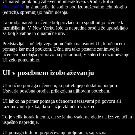
UI naredi pouk bolj zabaven in interaktiven. Orodja, kot so
klepetalniki
in simulacije, ki sodijo pod izobraževalno tehnologijo
(edtech), spreminjajo način učenja.
Ta orodja naredijo učenje bolj privlačno in spodbudijo učence k
razmišljanju. V New Yorku šole ta napredna orodja že uporabljajo
za bolj živahne in dinamične ure.
Predstavljaj si učiteljevega pomočnika na osnovi UI, ki učencem
pomaga kar med poukom. Učna ura tako postane zanimivejša,
učencem pa olajša pripravo na prihodnost, v kateri bo razumevanje
UI zelo pomembno.
UI v posebnem izobraževanju
UI močno pomaga učencem, ki potrebujejo dodatno podporo.
Ustvarja posebna orodja, prilagojena njihovim potrebam.
UI lahko na primer pomaga učencem s težavami pri govoru ali
razumevanju jezika, da se lažje vključijo v razred.
To je velik korak k temu, da se lahko vsak, ne glede na izzive, uči in
uspešno napreduje.
UI pomaga tudi pri preprečevanju goljufanja, saj zazna