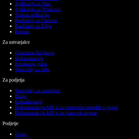
Aplikacija za Mac
Aplikacija za Windows
Spletna aplikacija
Razširitev za Chrome
Razširitev za Edge
Prenosi
Za ustvarjalce
Generator AI glasov
Sinhronizacija
Kloniranje glasu
Speechify za delo
Za podjetja
Speechify za razvijalce
Ekipe
Izobraževanje
Dokumentacija API-ja za pretvorbo besedila v govor
Dokumentacija API-ja za glasovne agente
Podjetje
O nas