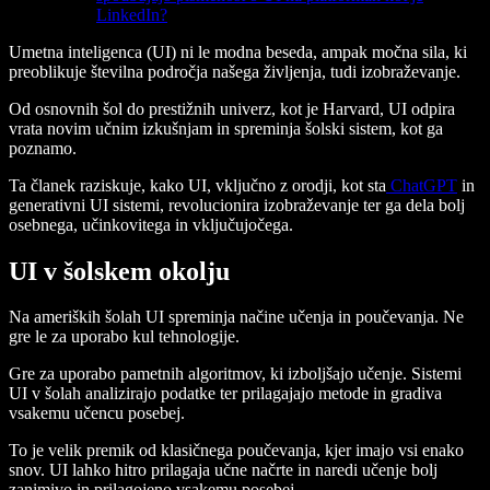
LinkedIn?
Umetna inteligenca (UI) ni le modna beseda, ampak močna sila, ki
preoblikuje številna področja našega življenja, tudi izobraževanje.
Od osnovnih šol do prestižnih univerz, kot je Harvard, UI odpira
vrata novim učnim izkušnjam in spreminja šolski sistem, kot ga
poznamo.
Ta članek raziskuje, kako UI, vključno z orodji, kot sta
ChatGPT
in
generativni UI sistemi, revolucionira izobraževanje ter ga dela bolj
osebnega, učinkovitega in vključujočega.
UI v šolskem okolju
Na ameriških šolah UI spreminja načine učenja in poučevanja. Ne
gre le za uporabo kul tehnologije.
Gre za uporabo pametnih algoritmov, ki izboljšajo učenje. Sistemi
UI v šolah analizirajo podatke ter prilagajajo metode in gradiva
vsakemu učencu posebej.
To je velik premik od klasičnega poučevanja, kjer imajo vsi enako
snov. UI lahko hitro prilagaja učne načrte in naredi učenje bolj
zanimivo in prilagojeno vsakemu posebej.