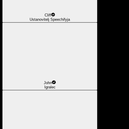
Cliff
Ustanovitelj Speechifyja
John
Igralec