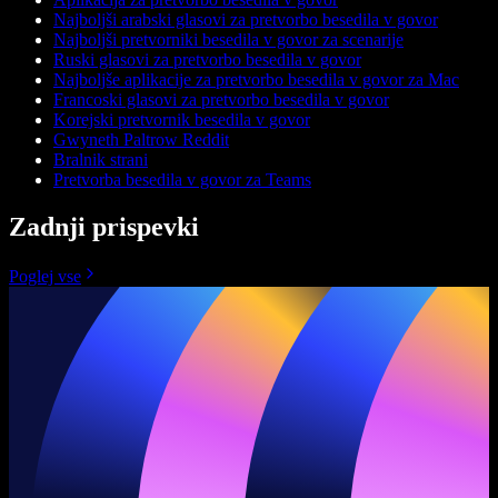
Najboljši arabski glasovi za pretvorbo besedila v govor
Najboljši pretvorniki besedila v govor za scenarije
Ruski glasovi za pretvorbo besedila v govor
Najboljše aplikacije za pretvorbo besedila v govor za Mac
Francoski glasovi za pretvorbo besedila v govor
Korejski pretvornik besedila v govor
Gwyneth Paltrow Reddit
Bralnik strani
Pretvorba besedila v govor za Teams
Zadnji prispevki
Poglej vse