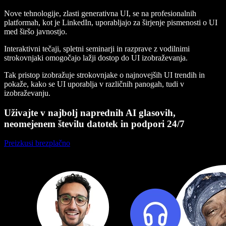
Nove tehnologije, zlasti generativna UI, se na profesionalnih
platformah, kot je LinkedIn, uporabljajo za širjenje pismenosti o UI
med širšo javnostjo.
Interaktivni tečaji, spletni seminarji in razprave z vodilnimi
strokovnjaki omogočajo lažji dostop do UI izobraževanja.
Tak pristop izobražuje strokovnjake o najnovejših UI trendih in
pokaže, kako se UI uporablja v različnih panogah, tudi v
izobraževanju.
Uživajte v najbolj naprednih AI glasovih,
neomejenem številu datotek in podpori 24/7
Preizkusi brezplačno