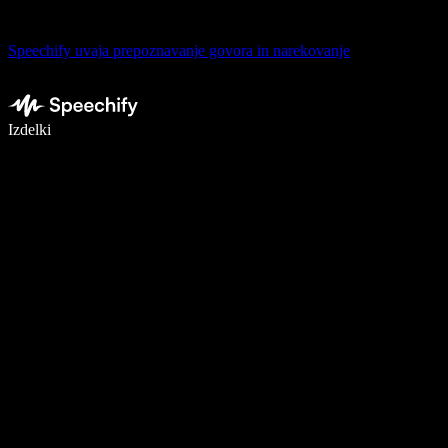
Speechify uvaja prepoznavanje govora in narekovanje
Pišite 5× hitreje z narekovanjem
Izdelki
Več o tem