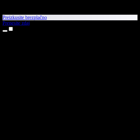
Preizkusite brezplačno
Prenesite zdaj
Izdelki
Pretvorba besedila v govor
Aplikaciji za iPhone in iPad
Aplikacija za Android
Razširitev za Chrome
Razširitev za Edge
Spletna aplikacija
Aplikacija za Mac
Aplikacija za Windows