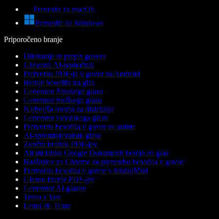
Prenesite za macOS
Prenesite za Windows
Priporočeno branje
Diktiranje in prepis govora
Glasovni AI-pomočnik
Pretvorba PDF-ja v govor za Android
Branje besedila na glas
Generator ženskega glasu
Generator moškega glasu
Najboljša orodja za disleksijo
Generator robotskega glasu
Pretvorba besedila v govor za anime
AI-spreminjevalnik glasu
Zvočni bralnik PDF-jev
Ali mi lahko Google Dokumenti berejo na glas
Razširitev za Chrome za pretvorbo besedila v govor
Pretvorba besedila v govor v hindujščini
Glasno branje PDF-jev
Generator AI glasov
Texto a Voz
Leitor de Texto