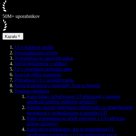
50M+ uporabnikov
Kazalo
UI v šolskem okolju
Personalizirano učenje
Avtomatizacija upravnih nalog
Večja vključenost v učilnici
UI v posebnem izobraževanju
Izzivi in etični pomisleki
Prihodnost UI v izobraževanju
Večja dostopnost s Speechify Text to Speech
Pogosta vprašanja
Kako lahko vključevanje UI tehnologij v razrede
spodbuja kritično mišljenje učencev?
Kakšne ukrepe sprejemajo odločevalci za zmanjševanje
neenakosti v izobraževanju z uporabo UI?
Kako avtomatizacija učnih procesov z UI vpliva na
učenje učencev?
Kako nove tehnologije, kot je generativna UI,
spodbujajo pismenost o UI na platformah kot je