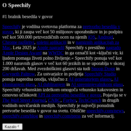
O Speechify
#1 bralnik besedila v govor
Speechify
je vodilna svetovna platforma za
pretvorbo besedila v
govor
, ki ji zaupa več kot 50 milijonov uporabnikov in jo podpira
več kot 500.000 petzvezdičnih ocen na njenih
iOS
,
Android
,
Chrome razširitvi
,
spletni aplikaciji
in v
namiznih aplikacijah za
Mac
. Leta 2025 je
Apple nagradil
Speechify s prestižno
nagrado
Apple Design Award
na
WWDC
in ga označil kot »ključni vir, ki
ljudem pomaga živeti polno življenje.« Speechify ponuja več kot
1.000 naravnih glasov v več kot 60 jezikih in se uporablja v skoraj
200 državah. Med zvezdniškimi glasovi sta tudi
Snoop Dogg
in
Gwyneth Paltrow
. Za ustvarjalce in podjetja
Speechify Studio
ponuja napredna orodja, vključno z
AI generatorjem glasov
,
AI
kloniranjem glasu
,
AI dubliranjem
in
AI spreminjevalnikom glasu
.
Speechify vrhunskim izdelkom omogoča vrhunsko kakovosten in
cenovno učinkovit
API za pretvorbo besedila v govor
. Pojavlja se v
The Wall Street Journal
,
CNBC
,
Forbes
,
TechCrunch
in drugih
vodilnih novičarskih medijih. Speechify je največji ponudnik
pretvorbe besedila v govor na svetu. Obiščite
speechify.com/news
,
speechify.com/blog
in
speechify.com/press
za več informacij.
Kazalo