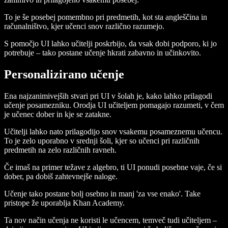
To je še posebej pomembno pri predmetih, kot sta angleščina in
računalništvo, kjer učenci snov različno razumejo.
S pomočjo UI lahko učitelji poskrbijo, da vsak dobi podporo, ki jo
potrebuje – tako postane učenje hkrati zabavno in učinkovito.
Personalizirano učenje
Ena najzanimivejših stvari pri UI v šolah je, kako lahko prilagodi
učenje posamezniku. Orodja UI učiteljem pomagajo razumeti, v čem
je učenec dober in kje se zatakne.
Učitelji lahko nato prilagodijo snov vsakemu posameznemu učencu.
To je zelo uporabno v srednji šoli, kjer so učenci pri različnih
predmetih na zelo različnih ravneh.
Če imaš na primer težave z algebro, ti UI ponudi posebne vaje, če si
dober, pa dobiš zahtevnejše naloge.
Učenje tako postane bolj osebno in manj 'za vse enako'. Take
pristope že uporablja Khan Academy.
Ta nov način učenja ne koristi le učencem, temveč tudi učiteljem –