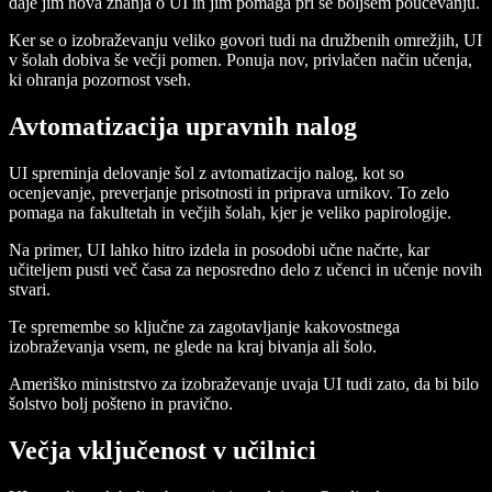
daje jim nova znanja o UI in jim pomaga pri še boljšem poučevanju.
Ker se o izobraževanju veliko govori tudi na družbenih omrežjih, UI
v šolah dobiva še večji pomen. Ponuja nov, privlačen način učenja,
ki ohranja pozornost vseh.
Avtomatizacija upravnih nalog
UI spreminja delovanje šol z avtomatizacijo nalog, kot so
ocenjevanje, preverjanje prisotnosti in priprava urnikov. To zelo
pomaga na fakultetah in večjih šolah, kjer je veliko papirologije.
Na primer, UI lahko hitro izdela in posodobi učne načrte, kar
učiteljem pusti več časa za neposredno delo z učenci in učenje novih
stvari.
Te spremembe so ključne za zagotavljanje kakovostnega
izobraževanja vsem, ne glede na kraj bivanja ali šolo.
Ameriško ministrstvo za izobraževanje uvaja UI tudi zato, da bi bilo
šolstvo bolj pošteno in pravično.
Večja vključenost v učilnici