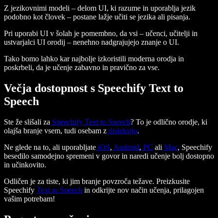
Z jezikovnimi modeli – delom UI, ki razume in uporablja jezik
podobno kot človek – postane lažje učiti se jezika ali pisanja.
Pri uporabi UI v šolah je pomembno, da vsi – učenci, učitelji in
ustvarjalci UI orodij – nenehno nadgrajujejo znanje o UI.
Tako bomo lahko kar najbolje izkoristili moderna orodja in
poskrbeli, da je učenje zabavno in pravično za vse.
Večja dostopnost s Speechify Text to
Speech
Ste že slišali za
Speechify Text to Speech
? To je odlično orodje, ki
olajša branje vsem, tudi osebam z
disleksijo
.
Ne glede na to, ali uporabljate
iOS
,
Android
,
PC
ali
Mac
, Speechify
besedilo samodejno spremeni v govor in naredi učenje bolj dostopno
in učinkovito.
Odličen je za tiste, ki jim branje povzroča težave. Preizkusite
Speechify
Text to Speech
in odkrijte nov način učenja, prilagojen
vašim potrebam!