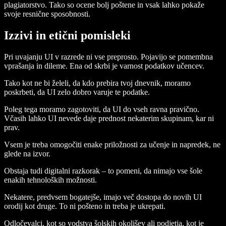
plagiatorstvo. Tako so ocene bolj poštene in vsak lahko pokaže
svoje resnične sposobnosti.
Izzivi in etični pomisleki
Pri uvajanju UI v razrede ni vse preprosto. Pojavijo se pomembna
vprašanja in dileme. Ena od skrbi je varnost podatkov učencev.
Tako kot ne bi želeli, da kdo prebira tvoj dnevnik, moramo
poskrbeti, da UI zelo dobro varuje te podatke.
Poleg tega moramo zagotoviti, da UI do vseh ravna pravično.
Včasih lahko UI nevede daje prednost nekaterim skupinam, kar ni
prav.
Vsem je treba omogočiti enake priložnosti za učenje in napredek, ne
glede na izvor.
Obstaja tudi digitalni razkorak – to pomeni, da nimajo vse šole
enakih tehnoloških možnosti.
Nekatere, predvsem bogatejše, imajo več dostopa do novih UI
orodij kot druge. To ni pošteno in treba je ukrepati.
Odločevalci, kot so vodstva šolskih okolišev ali podjetja, kot je