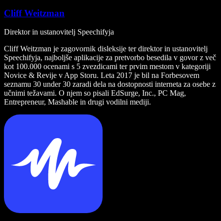
Cliff Weitzman
Direktor in ustanovitelj Speechifyja
Cliff Weitzman je zagovornik disleksije ter direktor in ustanovitelj
Speechifyja, najboljše aplikacije za pretvorbo besedila v govor z več
kot 100.000 ocenami s 5 zvezdicami ter prvim mestom v kategoriji
Novice & Revije v App Storu. Leta 2017 je bil na Forbesovem
seznamu 30 under 30 zaradi dela na dostopnosti interneta za osebe z
učnimi težavami. O njem so pisali EdSurge, Inc., PC Mag,
Entrepreneur, Mashable in drugi vodilni mediji.