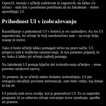
OpenAI, morajo z učitelji sodelovati in zagotoviti, da lahko vsi
učenci – tudi tisti s posebnimi potrebami ali na fakultetah – dobro
uporabljajo UI.
Prihodnost UI v izobraževanju
Razmišljanje o prihodnosti UI v šolstvu je res razburljivo. Ko bo UI
napredovala, bo učenje še bolj osredotočeno nate – na tvoje želje,
znanje in izzive.
Tako ti bodo učitelji lahko pomagali točno na pravi način. UI
prispeva tudi k boljšemu razumevanju. Je kot pameten prijatelj, ki
ve, kako ti lahko pri učenju najbolj pomaga.
Na fakultetah UI postaja ključni del izobraževanja učiteljev – temu
pravimo strokovni razvoj.
To pomeni, da se učitelji stalno dodatno izobražujejo. UI jim
omogoča takojšnje povratne informacije, zato hitro vidijo, kaj deluje
in kaj ne.
UI prinaša tudi nova orodja, kot je generativni UI. To so napredni
programi, ki za zabavno učenje ustvarjajo nova vprašanja, zgodbe
ali primere.