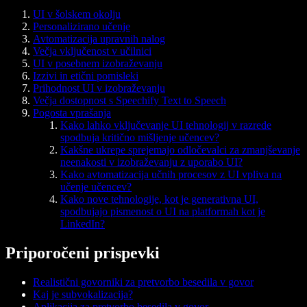
UI v šolskem okolju
Personalizirano učenje
Avtomatizacija upravnih nalog
Večja vključenost v učilnici
UI v posebnem izobraževanju
Izzivi in etični pomisleki
Prihodnost UI v izobraževanju
Večja dostopnost s Speechify Text to Speech
Pogosta vprašanja
Kako lahko vključevanje UI tehnologij v razrede
spodbuja kritično mišljenje učencev?
Kakšne ukrepe sprejemajo odločevalci za zmanjševanje
neenakosti v izobraževanju z uporabo UI?
Kako avtomatizacija učnih procesov z UI vpliva na
učenje učencev?
Kako nove tehnologije, kot je generativna UI,
spodbujajo pismenost o UI na platformah kot je
LinkedIn?
Priporočeni prispevki
Realistični govorniki za pretvorbo besedila v govor
Kaj je subvokalizacija?
Aplikacija za pretvorbo besedila v govor