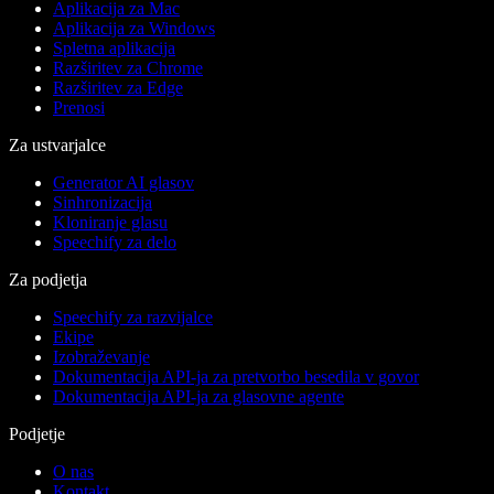
Aplikacija za Mac
Aplikacija za Windows
Spletna aplikacija
Razširitev za Chrome
Razširitev za Edge
Prenosi
Za ustvarjalce
Generator AI glasov
Sinhronizacija
Kloniranje glasu
Speechify za delo
Za podjetja
Speechify za razvijalce
Ekipe
Izobraževanje
Dokumentacija API-ja za pretvorbo besedila v govor
Dokumentacija API-ja za glasovne agente
Podjetje
O nas
Kontakt