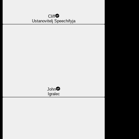
Cliff
Ustanovitelj Speechifyja
John
Igralec